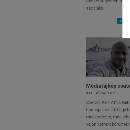
összefüggésben a klí
szociális
TOVÁB
Médiatájkép csata
2022-
KATEGÓRIA:
EGYÉB
01-
Szerző: Kert Attila Né
24
hónappal ezelőtt egy br
megkérdezte, mire lehe
vajon korrekt körülmén