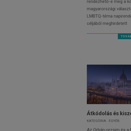
rendezhető-e meg a k
magyarországi választás
LMBTQ-téma napirende
céljából meghirdetett
TOVÁB
Átkódolás és kisz
2022-
KATEGÓRIA:
EGYÉB
01-
Az Orbán-rezsim és a 