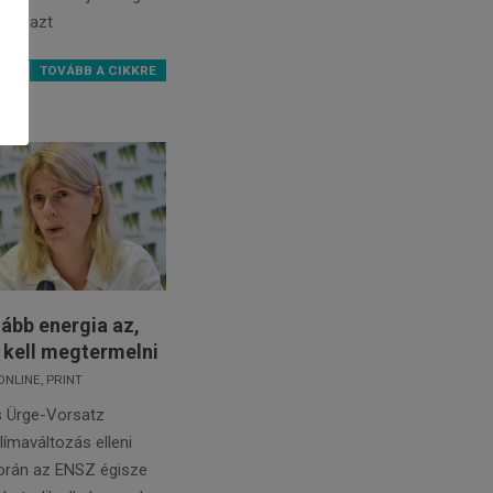
rban azt
TOVÁBB A CIKKRE
tább energia az,
 kell megtermelni
ONLINE
,
PRINT
s Ürge-Vorsatz
límaváltozás elleni
orán az ENSZ égisze