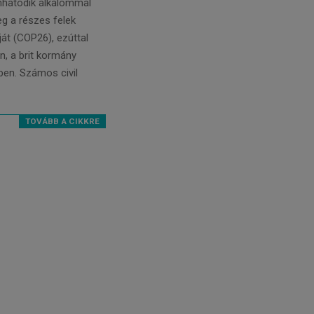
nhatodik alkalommal
eg a részes felek
ját (COP26), ezúttal
, a brit kormány
en. Számos civil
TOVÁBB A CIKKRE