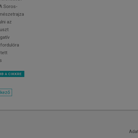
A Soros-
mészetrajza
lni az
uszt
gatív
fordulóra
tett
s
B A CIKKRE
tkező
Adat