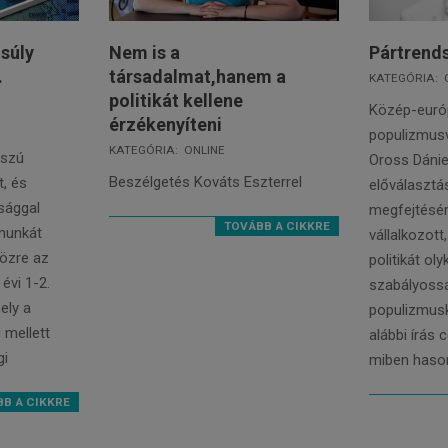
nsúly
Nem is a
Pártrends
.
társadalmat,hanem a
2022-
KATEGÓRIA:
politikát kellene
02-
Közép-euró
érzékenyíteni
22
populizmusv
2022-
KATEGÓRIA:
ONLINE
sszú
Oross Dánie
04-
Beszélgetés Kováts Eszterrel
t, és
előválasztá
20
sággal
megfejtésé
TOVÁBB A CIKKRE
 munkát
vállalkozott,
közre az
politikát ol
 évi 1-2.
szabályoss
ely a
populizmusk
 mellett
alábbi írás 
gi
miben hason
B A CIKKRE