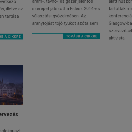
áram-, távhő- és gázár jelentős
alatt huszo
övetkező
szerepet játszott a Fidesz 2014-es
tartották m
, illetve az
választási győzelmében. Az
konferenciá
n tartása
aranytojást tojó tyúkot azóta sem
Glasgow-ban
szervezéséb
TOVÁBB A CIKKRE
B A CIKKRE
aktivista
ervezés
holokauszt