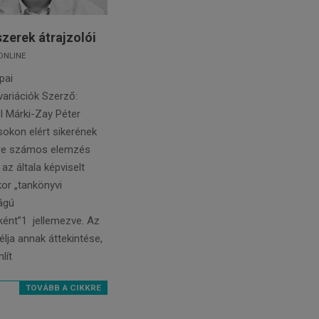
zerek átrajzolói
ONLINE
pai
ariációk Szerző:
l Márki-Zay Péter
sokon elért sikerének
re számos elemzés
 az általa képviselt
ykor „tankönyvi
ágú
ént”1 jellemezve. Az
célja annak áttekintése,
lít
TOVÁBB A CIKKRE