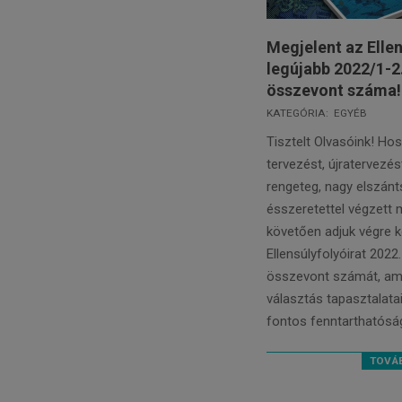
Megjelent az Elle
legújabb 2022/1-2
összevont száma!
2022-
KATEGÓRIA:
EGYÉB
10-
Tisztelt Olvasóink! Ho
06
tervezést, újratervezés
rengeteg, nagy elszánt
ésszeretettel végzett
követően adjuk végre 
Ellensúlyfolyóirat 2022.
összevont számát, am
választás tapasztalatai
fontos fenntarthatósá
TOVÁB