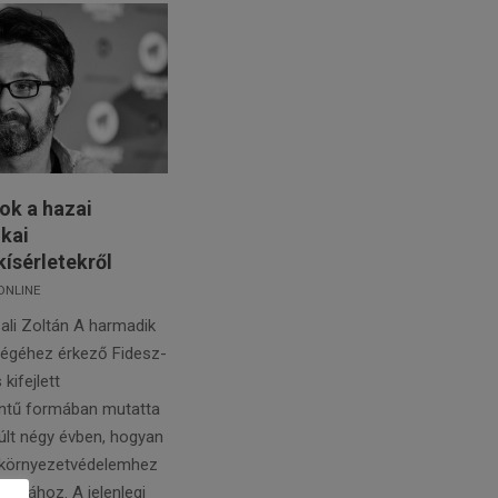
ok a hazai
ikai
kísérletekről
ONLINE
ali Zoltán A harmadik
végéhez érkező Fidesz-
kifejlett
intű formában mutatta
lt négy évben, hogyan
 környezetvédelemhez
litikához. A jelenlegi