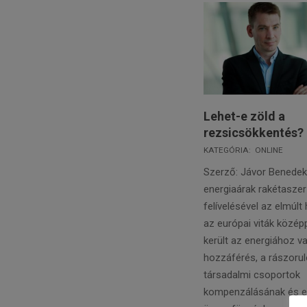
Lehet-e zöld a
rezsicsökkentés?
2022-
KATEGÓRIA:
ONLINE
02-
Szerző: Jávor Benede
15
energiaárak rakétasze
felívelésével az elmúl
az európai viták közép
került az energiához va
hozzáférés, a rászoru
társadalmi csoportok
kompenzálásának és e