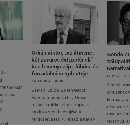
Orbán Viktor, „az átmenet
Gondolat
két zavaros évtizedének”
zöldpolit
kezdeményezője, főhőse és
narratíva
k Az
forradalmi megdöntője
2022-
KATEGÓRIA:
rű
2022-
KATEGÓRIA:
ONLINE
02-
Szerző: Vas
t hónapokban
02-
01
Szerző: Szűcs Zoltán Gábor
ciklusának 
pontjába
08
Érthető módon vált az Orbán-
kormányzás 
ló
rezsim emlékezetpolitikájának
rendszersz
ló
egyik központi témájává a
meg az elmú
rendszerváltás. A Fidesz a Kádár-
viszonyul a
zzel
rendszer összeomlásához vezető
és a klímapo