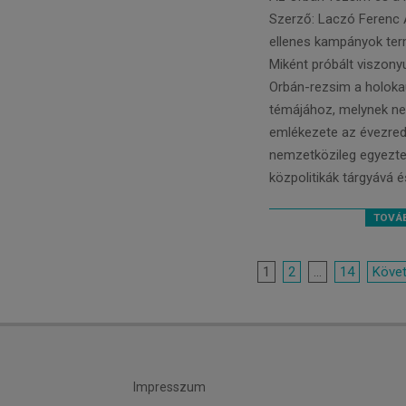
05
Szerző: Laczó Ferenc 
ellenes kampányok ter
Miként próbált viszonyu
Orbán-rezsim a holoka
témájához, melynek ne
emlékezete az évezred
nemzetközileg egyezte
közpolitikák tárgyává é
TOVÁB
Bejegyzések
1
2
…
14
Köve
lapozása
Impresszum