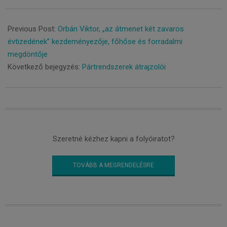
2022-
02-
Previous Post:
Orbán Viktor, „az átmenet két zavaros
15
évtizedének” kezdeményezője, főhőse és forradalmi
megdöntője
Következő bejegyzés:
Pártrendszerek átrajzolói
Szeretné kézhez kapni a folyóiratot?
TOVÁBB A MEGRENDELÉSRE