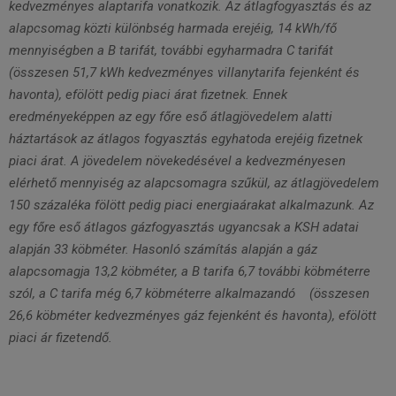
kedvezményes alaptarifa vonatkozik. Az átlagfogyasztás és az
alapcsomag közti különbség harmada erejéig, 14 kWh/fő
mennyiségben a B tarifát, további egyharmadra C tarifát
(összesen 51,7 kWh kedvezményes villanytarifa fejenként és
havonta), efölött pedig piaci árat fizetnek. Ennek
eredményeképpen az egy főre eső átlagjövedelem alatti
háztartások az átlagos fogyasztás egyhatoda erejéig fizetnek
piaci árat. A jövedelem növekedésével a kedvezményesen
elérhető mennyiség az alapcsomagra szűkül, az átlagjövedelem
150 százaléka fölött pedig piaci energiaárakat alkalmazunk. Az
egy főre eső átlagos gázfogyasztás ugyancsak a KSH adatai
alapján 33 köbméter. Hasonló számítás alapján a gáz
alapcsomagja 13,2 köbméter, a B tarifa 6,7 további köbméterre
szól, a C tarifa még 6,7 köbméterre alkalmazandó (összesen
26,6 köbméter kedvezményes gáz fejenként és havonta), efölött
piaci ár fizetendő.