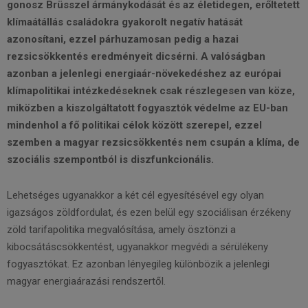
gonosz Brüsszel ármánykodását és az életidegen, erőltetett
klímaátállás családokra gyakorolt negatív hatását
azonosítani, ezzel párhuzamosan pedig a hazai
rezsicsökkentés eredményeit dicsérni. A valóságban
azonban a jelenlegi energiaár-növekedéshez az európai
klímapolitikai intézkedéseknek csak részlegesen van köze,
miközben a kiszolgáltatott fogyasztók védelme az EU-ban
mindenhol a fő politikai célok között szerepel, ezzel
szemben a magyar rezsicsökkentés nem csupán a klíma, de
szociális szempontból is diszfunkcionális.
Lehetséges ugyanakkor a két cél egyesítésével egy olyan
igazságos zöldfordulat, és ezen belül egy szociálisan érzékeny
zöld tarifapolitika megvalósítása, amely ösztönzi a
kibocsátáscsökkentést, ugyanakkor megvédi a sérülékeny
fogyasztókat. Ez azonban lényegileg különbözik a jelenlegi
magyar energiaárazási rendszertől.