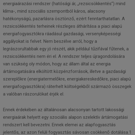
energiaárazási rendszer (hatósági ár, „rezsicsökkentés”) mind
klíma-, mind szociális szempontból káros, alacsony
hatékonyságú, pazarlásra ösztönző, ezért fenntarthatatlan. A
rezsicsökkentés terheinek részleges áthárítása a piaci alapú
energiafogyasztókra ráadásul gazdasági, versenyképességi
aggályokat is felvet. Nem beszélve arról, hogy a
legrászorultabbak egy jó részét, akik például tűzifával fűtenek, a
rezsicsökkentés nem éri el. A rendszer teljes újragondolására
van szükség oly módon, hogy az állam által az energia
ártámogatására elköltött közpénzforrások, illetve a gazdasági
szereplőkre (energiatermelőkre, energiakereskedőkre, piaci alapú
energiafogyasztókra) ráterhelt költségekből származó összegek
a valóban rászorulókat érjék el.
Ennek érdekében az általánosan alacsonyan tartott lakossági
energiaárak helyett egy szociális alapon szelektív ártámogatási
rendszert kell bevezetni. Ennek elemei az alapfogyasztás
jelentős, az azon felüli fogyasztás sávosan csökkenő dotálása.1