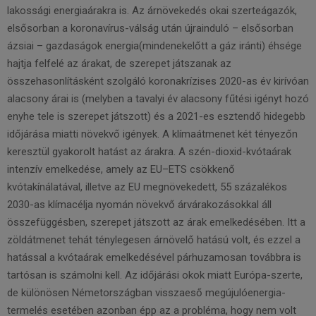
lakossági energiaárakra is. Az árnövekedés okai szerteágazók,
elsősorban a koronavírus-válság után újrainduló – elsősorban
ázsiai – gazdaságok energia(mindenekelőtt a gáz iránti) éhsége
hajtja felfelé az árakat, de szerepet játszanak az
összehasonlításként szolgáló koronakrízises 2020-as év kirívóan
alacsony árai is (melyben a tavalyi év alacsony fűtési igényt hozó
enyhe tele is szerepet játszott) és a 2021-es esztendő hidegebb
időjárása miatti növekvő igények. A klímaátmenet két tényezőn
keresztül gyakorolt hatást az árakra. A szén-dioxid-kvótaárak
intenzív emelkedése, amely az EU–ETS csökkenő
kvótakínálatával, illetve az EU megnövekedett, 55 százalékos
2030-as klímacélja nyomán növekvő árvárakozásokkal áll
összefüggésben, szerepet játszott az árak emelkedésében. Itt a
zöldátmenet tehát ténylegesen árnövelő hatású volt, és ezzel a
hatással a kvótaárak emelkedésével párhuzamosan továbbra is
tartósan is számolni kell. Az időjárási okok miatt Európa-szerte,
de különösen Németországban visszaeső megújulóenergia-
termelés esetében azonban épp az a probléma, hogy nem volt