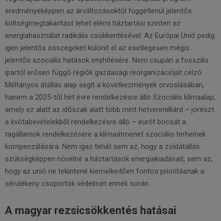
eredményeképpen az árváltozásoktól függetlenül jelentős
költségmegtakarítást lehet elérni háztartási szinten az
energiahasználat radikális csökkentésével. Az Európai Unió pedig
igen jelentős összegeket különít el az esetlegesen mégis
jelentős szociális hatások enyhítésére. Nem csupán a fosszilis
ipartól erősen függő régiók gazdasági reorganizációját célzó
Méltányos átállás alap segít a következmények orvoslásában,
hanem a 2025-től hét évre rendelkezésre álló Szociális klímaalap,
amely ez alatt az időszak alatt több mint hetvenmilliárd – jórészt
a kvótabevételekből rendelkezésre álló – eurót bocsát a
tagállamok rendelkezésére a klímaátmenet szociális terheinek
kompenzálására. Nem igaz tehát sem az, hogy a zöldátállás
szükségképpen növelné a háztartások energiakiadásait, sem az,
hogy az unió ne tekintené kiemelkedően fontos prioritásnak a
sérülékeny csoportok védelmét ennek során.
A magyar rezsicsökkentés hatásai