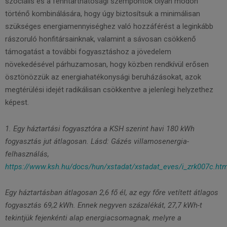
szociális és a fenntarthatósági szempontok olyan módon
történő kombinálására, hogy úgy biztosítsuk a minimálisan
szükséges energiamennyiséghez való hozzáférést a leginkább
rászoruló honfitársainknak, valamint a sávosan csökkenő
támogatást a további fogyasztáshoz a jövedelem
növekedésével párhuzamosan, hogy közben rendkívül erősen
ösztönözzük az energiahatékonysági beruházásokat, azok
megtérülési idejét radikálisan csökkentve a jelenlegi helyzethez
képest.
1. Egy háztartási fogyasztóra a KSH szerint havi 180 kWh
fogyasztás jut átlagosan. Lásd: Gázés villamosenergia-
felhasználás,
https://www.ksh.hu/docs/hun/xstadat/xstadat_eves/i_zrk007c.htm
Egy háztartásban átlagosan 2,6 fő él, az egy főre vetített átlagos
fogyasztás 69,2 kWh. Ennek negyven százalékát, 27,7 kWh-t
tekintjük fejenkénti alap energiacsomagnak, melyre a