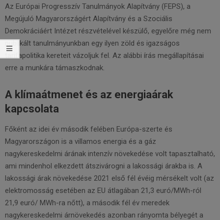
Az Európai Progresszív Tanulmányok Alapítvány (FEPS), a
Megújuló Magyarországért Alapítvány és a Szociális
Demokráciáért Intézet részvételével készülő, egyelőre még nem
publikált tanulmányunkban egy ilyen zöld és igazságos
tarifapolitika kereteit vázoljuk fel. Az alábbi írás megállapításai
erre a munkára támaszkodnak.
A klímaátmenet és az energiaárak
kapcsolata
Főként az idei év második felében Európa-szerte és
Magyarországon is a villamos energia és a gáz
nagykereskedelmi árának intenzív növekedése volt tapasztalható,
ami mindenhol elkezdett átszivárogni a lakossági árakba is. A
lakossági árak növekedése 2021 első fél évéig mérsékelt volt (az
elektromosság esetében az EU átlagában 21,3 euró/MWh-ról
21,9 euró/ MWh-ra nőtt), a második fél év meredek
nagykereskedelmi árnövekedés azonban rányomta bélyegét a