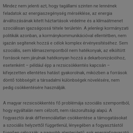
Mindez nem jelenti azt, hogy tagállami szinten ne lennének
feladatok az energiaszegénység mérséklése, az energia
árváltozásának kitett háztartások védelme és a klímaátmenet
szociálisan igazságossá tétele területén. A jelenlegi kormányzati
politikák azonban, a kormánykommunikációval ellentétben, nem
igazán segítenek hozzá e célok komplex érvényesítéséhez. Sem
szociális, sem klímaszempontból nem hatékonyak, az elköltött
források nem járulnak hatékonyan hozzá a dekarbonizációhoz,
esetenként – például épp a rezsicsökkentés kapcsán –
kifejezetten ellentétes hatást gyakorolnak, miközben a források
döntő többségét a társadalmi különbségek növelésére, nem
pedig csökkentésére használják.
A magyar rezsicsökkentés fő problémája szociális szempontból,
hogy egyáltalán nem célzott, nem rászorultsági alapú. A
fogyasztói árak differenciálatlan csökkentése a támogatásokat
a szociális helyzettől függetlenül, lényegében a fogyasztástól
függően célozzák: a nagyobb alapterületű, sok energiafogyasztó