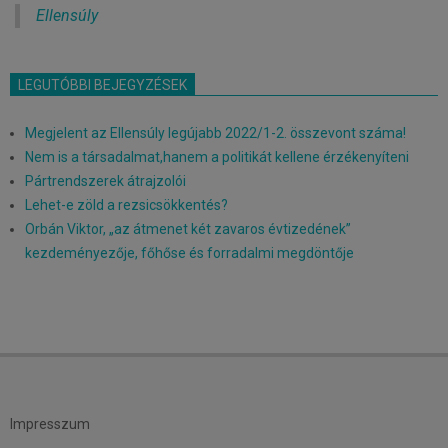
Ellensúly
LEGUTÓBBI BEJEGYZÉSEK
Megjelent az Ellensúly legújabb 2022/1-2. összevont száma!
Nem is a társadalmat,hanem a politikát kellene érzékenyíteni
Pártrendszerek átrajzolói
Lehet-e zöld a rezsicsökkentés?
Orbán Viktor, „az átmenet két zavaros évtizedének”
kezdeményezője, főhőse és forradalmi megdöntője
Impresszum