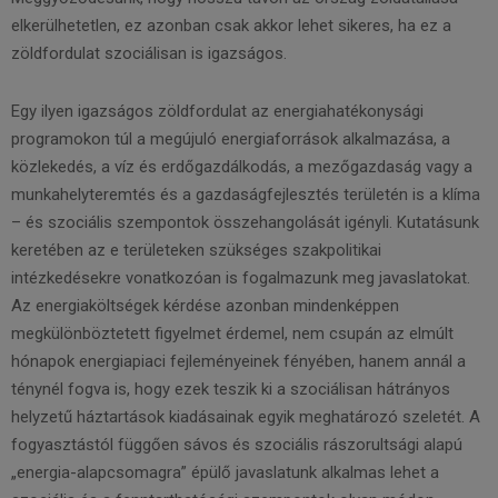
elkerülhetetlen, ez azonban csak akkor lehet sikeres, ha ez a
zöldfordulat szociálisan is igazságos.
Egy ilyen igazságos zöldfordulat az energiahatékonysági
programokon túl a megújuló energiaforrások alkalmazása, a
közlekedés, a víz és erdőgazdálkodás, a mezőgazdaság vagy a
munkahelyteremtés és a gazdaságfejlesztés területén is a klíma
– és szociális szempontok összehangolását igényli. Kutatásunk
keretében az e területeken szükséges szakpolitikai
intézkedésekre vonatkozóan is fogalmazunk meg javaslatokat.
Az energiaköltségek kérdése azonban mindenképpen
megkülönböztetett figyelmet érdemel, nem csupán az elmúlt
hónapok energiapiaci fejleményeinek fényében, hanem annál a
ténynél fogva is, hogy ezek teszik ki a szociálisan hátrányos
helyzetű háztartások kiadásainak egyik meghatározó szeletét. A
fogyasztástól függően sávos és szociális rászorultsági alapú
„energia-alapcsomagra” épülő javaslatunk alkalmas lehet a