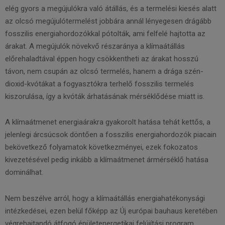
elég gyors a megújulókra való átállás, és a termelési kiesés alatt
az olcsó megújulótermelést jobbára annál lényegesen drágább
fosszilis energiahordozókkal pótolták, ami felfelé hajtotta az
árakat. A megújulók növekvő részaránya a klímaátállás
előrehaladtával éppen hogy csökkentheti az árakat hosszú
távon, nem csupán az olcsó termelés, hanem a drága szén-
dioxid-kvótákat a fogyasztókra terhelő fosszilis termelés
kiszorulása, így a kvóták árhatásának mérséklődése miatt is.
A klímaátmenet energiaárakra gyakorolt hatása tehát kettős, a
jelenlegi árcsúcsok döntően a fosszilis energiahordozók piacain
bekövetkező folyamatok következményei, ezek fokozatos
kivezetésével pedig inkább a klímaátmenet ármérséklő hatása
dominálhat.
Nem beszélve arról, hogy a klímaátállás energiahatékonysági
intézkedései, ezen belül főképp az Új európai bauhaus keretében
végrehajtandó átfogó épületenergetikai felújítási program