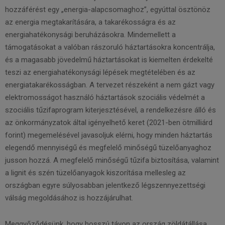
hozzáférést egy „energia-alapcsomaghoz”, egyúttal ösztönöz
az energia megtakarítására, a takarékosságra és az
energiahatékonysági beruházásokra. Mindemellett a
támogatásokat a valóban rászoruló háztartásokra koncentrálja,
és a magasabb jövedelmű háztartásokat is kiemelten érdekelté
teszi az energiahatékonysági lépések megtételében és az
energiatakarékosságban. A tervezet részeként a nem gázt vagy
elektromosságot használó háztartások szociális védelmét a
szociális tűzifaprogram kiterjesztésével, a rendelkezésre álló és
az önkormányzatok által igényelhető keret (2021-ben ötmilliárd
forint) megemelésével javasoljuk elérni, hogy minden háztartás
elegendő mennyiségű és megfelelő minőségű tüzelőanyaghoz
jusson hozzá. A megfelelő minőségű tűzifa biztosítása, valamint
a lignit és szén tüzelőanyagok kiszorítása mellesleg az
országban egyre súlyosabban jelentkező légszennyezettségi
válság megoldásához is hozzájárulhat.
Meggyőződésünk, hogy hosszú távon az ország zöldátállása