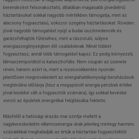
berendezést felsorakoztató, általában magasabb jövedelmű
háztartásokat sokkal nagyobb mértékben támogatja, mint az
alacsony fogyasztású, sokszor szegény háztartásokat. Röviden:
jóval nagyobb támogatást nyújt a budai úszómedencék és
garázsfelhajtók fűtéséhez, mint a rászoruló, súlyos
energiaszegénységben élő családoknak. Minél többet
fogyasztasz, annál több támogatást kapsz. Ez pedig környezeti,
klímaszempontból is katasztrofális. Nem csupán az üzenete
révén, hanem azért is, mert a rezsicsökkentés nyomán
jelentősen megnövekedett az energiahatékonysági beruházások
megtérülési időtávja (hisz a megspórolt energia pénzbeli értéke
jóval kisebbé vált a fogyasztók számára), így sokkal kevésbé
vonzó az épületek energetikai felújításába fektetni.
Másfelől a hatósági árazás mai szintje mellett a
nagykereskedelmi villamosenergia-árak jelenleg mintegy harminc
százalékkal meghaladják az értük a háztartási fogyasztóktól