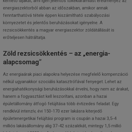
kérhető díjakat, ami igen jelentős tőkekiáramlást eredményez az
energiaszektorból abban az időszakban, amikor annak
fenntarthatóvá tétele éppen kiszámítható szabályozási
környezetet és jelentős beruházásokat igényelne. A
rezsicsökkentés a magyar energiaszektor zöldátállását is
erőteljesen hátráltatja.
Zöld rezsicsökkentés – az „energia-
alapcsomag”
Az energiaárak piaci alapokra helyezése megfelelő kompenzáció
nélkül ugyanakkor szociális katasztrófával fenyeget. Lehet az
energiahatékonysági beruházásokkal érvelni, hogy nem az árakat,
hanem a fogyasztást kell leszorítani, azonban a hazai
épületállomány átfogó felújítása több évtizedes feladat. Egy
rendkívül intenzív, évi 150-170 ezer lakásra kiterjedő
épületenergetikai felújítási program is csupán a hazai 3,5-4
milliós lakásállomány alig 37-42 százalékát, mintegy 1,5 millió