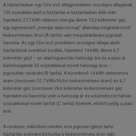
A háztartásban egy főre eső átlagjövedelem országos átlagának
150 százaléka alatt a háztartás a háztartásban élők után
fejenként 27,7 kWh villamos energia, illetve 13,2 köbméter gáz,
egy úgynevezett „energia-alapcsomag” államilag meghatározott
kedvezményes áron (A tarifa) való megvásárlására jogosult
havonta. Az egy főre eső jövedelem országos átlaga alatti
háztartások ezenkívül további, fejenként 14 kWh, illetve 6,7
köbméter gázt – az alapfogyasztás hatósági ára és a piaci ár
különbségének 35 százalékával növelt hatósági áron –
jogosultak vásárolni (B tarifa). A következő 14 kWh elektromos
áram (összesen 51,7 kWh/fő/hó kedvezményes áram) és 6,7
köbméter gáz (összesen 26,6 köbméter kedvezményes gáz
fejenként és havonta) után a hatósági ár és a különbözet hatvan
százalékával növelt tarifát (C tarifa) fizetnek, efölött pedig a piaci
árat.
A rendszer, miközben minden, erre jogosan igényt tartó
háztartás számára biztosítja a kedvezményes áron való