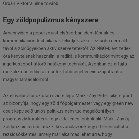
Orbán Viktorral élne tovább.
Egy zöldpopulizmus kényszere
Amennyiben a populizmust elsősorban identitásnak és
kommunikációs technikának tekintjük, akkor ez soha nem állt
távol a zöldügyekben aktív szervezetektől. Az NGO-k évtizedek
óta kénytelenek használni a radikális kommunikációt mint egy az
ingerküszöböt áttörő hatékony technikát. Azonban ez a fajta
radikalizmus eddig az esetek többségében visszapattant a
magyar társadalomról.
Az előválasztások után színre lépő Márki-Zay Péter sikere pont
az bizonyítja, hogy egy zöld főpolgármester vagy egy green new
dealt képviselő uniós politikus nem tud megelőzni ilyen
progresszív karakterrel egy elitellenes jobboldalit. Márki-Zay új
zöldpozíciója már látszik, körvonalazódik egy differenciáltabb
rezsicsökkentés, amely már alkalmas lehet arra, hogy