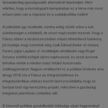
társadalmilag igazságosabb alternatívát képviseljen. Nem
véletlen, hogy a kormánypárti kampányban ez a téma már most
erősen jelen van a migráció és a családpolitika mellett.
A jobboldal úgy viselkedik, mintha eddig tűrték volna a sok
sületlenséget a zöldektől, de most majd rendet tesznek. Hogy a
Fidesz ebben a területszerzésben milyen hihetetlenül hatékony,
jól mutatja, hogy szerintük elég csak Edmud Burke-öt olvasni,
Ferenc pápa Laudato si’ enciklikáján elmélkedni vagy Roger
Scruton zöldfilozófiáját idézni naphosszat, és azzal azonnal
birtokba vették a minden mást felülíró konzervatív
zöldhagyományt. Nagyon emlékeztet ez a politikai törekvés arra,
ahogy 2018 óta a Fidesz az integrációellenes és
integrációkritikus státusz között lavírozva kitalálta, hogy az
Európai Unió egy keresztény projekt, miközben a gazdasági
integráció jelentősen zöldebbé vált.
A felsorolt politikai gondolkodók többsége olyan hagyományt