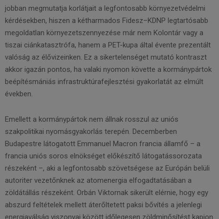
jobban megmutatja korlátjait a legfontosabb környezetvédelmi
kérdésekben, hiszen a kétharmados Fidesz–KDNP legtartósabb
megoldatlan környezetszennyezése már nem Kolontár vagy a
tiszai ciánkatasztrófa, hanem a PET-kupa által évente prezentált
valóság az élővizeinken. Ez a sikertelenséget mutató kontraszt
akkor igazán pontos, ha valaki nyomon követte a kormánypártok
beépítésmániás infrastruktúrafejlesztési gyakorlatát az elmúlt
években.
Emellett a kormánypártok nem állnak rosszul az uniós
szakpolitikai nyomásgyakorlás terepén. Decemberben
Budapestre látogatott Emmanuel Macron francia államfő – a
francia uniós soros elnökséget előkészítő látogatássorozata
részeként –, aki a legfontosabb szövetségese az Európán belüli
autoriter vezetőnknek az atomenergia elfogadtatásában a
zöldátállás részeként. Orbán Viktornak sikerült elérnie, hogy egy
abszurd feltételek mellett áterőltetett paksi bővítés a jelenlegi
energiaválság viszonyai között időlegesen zöldminősítést kapjon