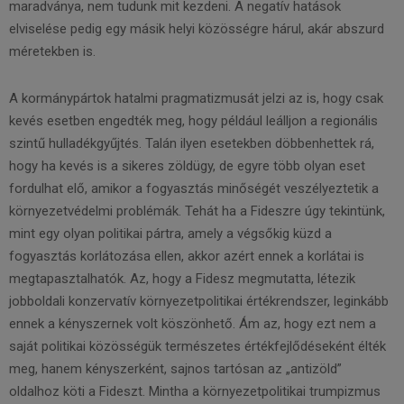
maradványa, nem tudunk mit kezdeni. A negatív hatások
elviselése pedig egy másik helyi közösségre hárul, akár abszurd
méretekben is.
A kormánypártok hatalmi pragmatizmusát jelzi az is, hogy csak
kevés esetben engedték meg, hogy például leálljon a regionális
szintű hulladékgyűjtés. Talán ilyen esetekben döbbenhettek rá,
hogy ha kevés is a sikeres zöldügy, de egyre több olyan eset
fordulhat elő, amikor a fogyasztás minőségét veszélyeztetik a
környezetvédelmi problémák. Tehát ha a Fideszre úgy tekintünk,
mint egy olyan politikai pártra, amely a végsőkig küzd a
fogyasztás korlátozása ellen, akkor azért ennek a korlátai is
megtapasztalhatók. Az, hogy a Fidesz megmutatta, létezik
jobboldali konzervatív környezetpolitikai értékrendszer, leginkább
ennek a kényszernek volt köszönhető. Ám az, hogy ezt nem a
saját politikai közösségük természetes értékfejlődéseként élték
meg, hanem kényszerként, sajnos tartósan az „antizöld”
oldalhoz köti a Fideszt. Mintha a környezetpolitikai trumpizmus