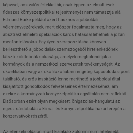
képvisel, ami valós értékkel bír, csak éppen az elmúlt évek
fideszes környezetpolitikai teljesítményét nem támasztja alá.
Edmund Burke például azért hasznos a jobboldali
véleményvezéreknek, mert először fogalmazta meg, hogy az
absztrakt elméleti spekulációk káros hatással lehetnek a józan
megfontolásokra. Egy ilyen szereposztásba könnyen
beilleszthető a jobboldaliak szemszögéből hirtelenkedőnek
látszó zöldteóriák sokasága, amelyek megbolondítják a
kormányok és a nemzetközi szervezetek tevékenységét. Az
ökoetikában vagy az ökofilozófiában rengeteg kapcsolódási pont
található, és erős inspiráció lenne meríthető a jobboldal által
kisajátított gondolkodók felvetéseinek értelmezéséhez, ám
ezekre a kormányzati környezetpolitika egyáltalán nem reflektál.
Elsősorban ezért olyan megkésett, önigazolás-hangulatú az
egész sárdobálás a klíma- és környezetpolitika hazai terepén a
konzervatívok részéről.
Az ellenzéki oldalon most kialakuló zöldminimum hitelesebb