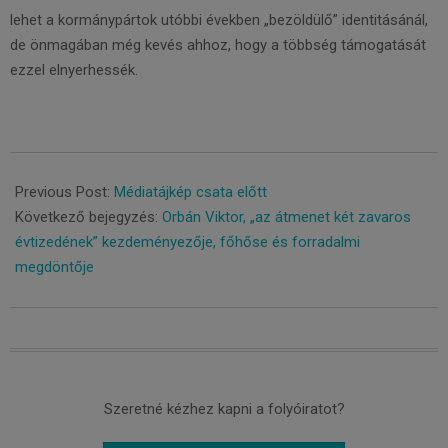
lehet a kormánypártok utóbbi években „bezöldülő” identitásánál,
de önmagában még kevés ahhoz, hogy a többség támogatását
ezzel elnyerhessék.
2022-
02-
Previous Post:
Médiatájkép csata előtt
01
Következő bejegyzés:
Orbán Viktor, „az átmenet két zavaros
évtizedének” kezdeményezője, főhőse és forradalmi
megdöntője
Szeretné kézhez kapni a folyóiratot?