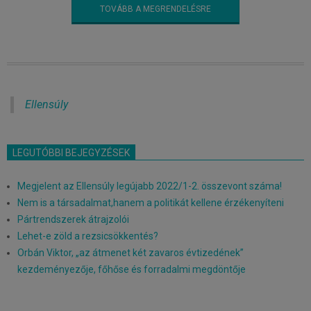
TOVÁBB A MEGRENDELÉSRE
Ellensúly
LEGUTÓBBI BEJEGYZÉSEK
Megjelent az Ellensúly legújabb 2022/1-2. összevont száma!
Nem is a társadalmat,hanem a politikát kellene érzékenyíteni
Pártrendszerek átrajzolói
Lehet-e zöld a rezsicsökkentés?
Orbán Viktor, „az átmenet két zavaros évtizedének”
kezdeményezője, főhőse és forradalmi megdöntője