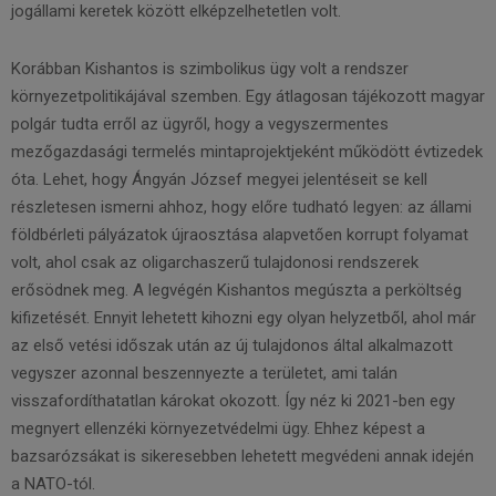
jogállami keretek között elképzelhetetlen volt.
Korábban Kishantos is szimbolikus ügy volt a rendszer
környezetpolitikájával szemben. Egy átlagosan tájékozott magyar
polgár tudta erről az ügyről, hogy a vegyszermentes
mezőgazdasági termelés mintaprojektjeként működött évtizedek
óta. Lehet, hogy Ángyán József megyei jelentéseit se kell
részletesen ismerni ahhoz, hogy előre tudható legyen: az állami
földbérleti pályázatok újraosztása alapvetően korrupt folyamat
volt, ahol csak az oligarchaszerű tulajdonosi rendszerek
erősödnek meg. A legvégén Kishantos megúszta a perköltség
kifizetését. Ennyit lehetett kihozni egy olyan helyzetből, ahol már
az első vetési időszak után az új tulajdonos által alkalmazott
vegyszer azonnal beszennyezte a területet, ami talán
visszafordíthatatlan károkat okozott. Így néz ki 2021-ben egy
megnyert ellenzéki környezetvédelmi ügy. Ehhez képest a
bazsarózsákat is sikeresebben lehetett megvédeni annak idején
a NATO-tól.