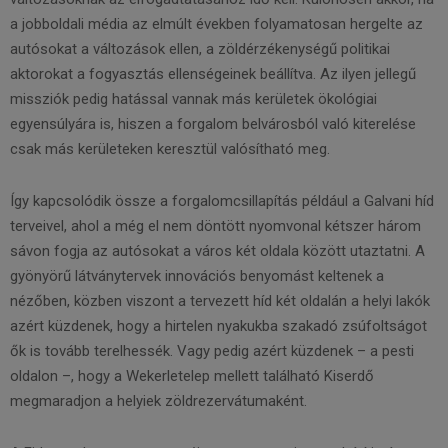
a jobboldali média az elmúlt években folyamatosan hergelte az
autósokat a változások ellen, a zöldérzékenységű politikai
aktorokat a fogyasztás ellenségeinek beállítva. Az ilyen jellegű
missziók pedig hatással vannak más kerületek ökológiai
egyensúlyára is, hiszen a forgalom belvárosból való kiterelése
csak más kerületeken keresztül valósítható meg.
Így kapcsolódik össze a forgalomcsillapítás például a Galvani híd
terveivel, ahol a még el nem döntött nyomvonal kétszer három
sávon fogja az autósokat a város két oldala között utaztatni. A
gyönyörű látványtervek innovációs benyomást keltenek a
nézőben, közben viszont a tervezett híd két oldalán a helyi lakók
azért küzdenek, hogy a hirtelen nyakukba szakadó zsúfoltságot
ők is tovább terelhessék. Vagy pedig azért küzdenek – a pesti
oldalon –, hogy a Wekerletelep mellett található Kiserdő
megmaradjon a helyiek zöldrezervátumaként.