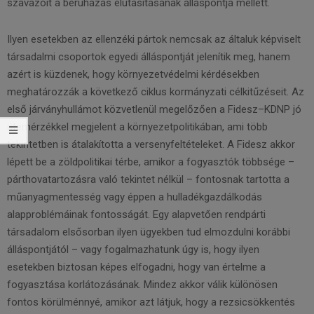
szavazóit a beruházás elutasításának álláspontja mellett.
Ilyen esetekben az ellenzéki pártok nemcsak az általuk képviselt
társadalmi csoportok egyedi álláspontját jelenítik meg, hanem
azért is küzdenek, hogy környezetvédelmi kérdésekben
meghatározzák a következő ciklus kormányzati célkitűzéseit. Az
első járványhullámot közvetlenül megelőzően a Fidesz–KDNP jó
ütemérzékkel megjelent a környezetpolitikában, ami több
tekintetben is átalakította a versenyfeltételeket. A Fidesz akkor
lépett be a zöldpolitikai térbe, amikor a fogyasztók többsége –
párthovatartozásra való tekintet nélkül – fontosnak tartotta a
műanyagmentesség vagy éppen a hulladékgazdálkodás
alapproblémáinak fontosságát. Egy alapvetően rendpárti
társadalom elsősorban ilyen ügyekben tud elmozdulni korábbi
álláspontjától – vagy fogalmazhatunk úgy is, hogy ilyen
esetekben biztosan képes elfogadni, hogy van értelme a
fogyasztása korlátozásának. Mindez akkor válik különösen
fontos körülménnyé, amikor azt látjuk, hogy a rezsicsökkentés