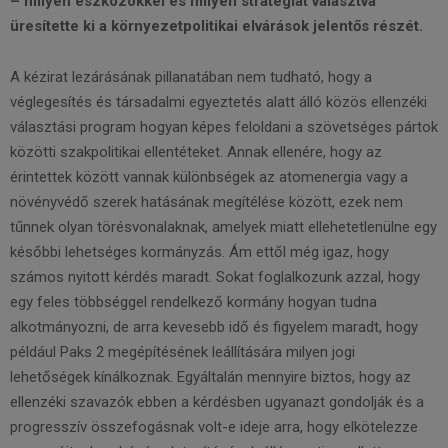
– milyen eszközökkel és milyen stratégiát választva
üresítette ki a környezetpolitikai elvárások jelentős részét.
A kézirat lezárásának pillanatában nem tudható, hogy a
véglegesítés és társadalmi egyeztetés alatt álló közös ellenzéki
választási program hogyan képes feloldani a szövetséges pártok
közötti szakpolitikai ellentéteket. Annak ellenére, hogy az
érintettek között vannak különbségek az atomenergia vagy a
növényvédő szerek hatásának megítélése között, ezek nem
tűnnek olyan törésvonalaknak, amelyek miatt ellehetetlenülne egy
későbbi lehetséges kormányzás. Ám ettől még igaz, hogy
számos nyitott kérdés maradt. Sokat foglalkozunk azzal, hogy
egy feles többséggel rendelkező kormány hogyan tudna
alkotmányozni, de arra kevesebb idő és figyelem maradt, hogy
például Paks 2 megépítésének leállítására milyen jogi
lehetőségek kínálkoznak. Egyáltalán mennyire biztos, hogy az
ellenzéki szavazók ebben a kérdésben ugyanazt gondolják és a
progresszív összefogásnak volt-e ideje arra, hogy elkötelezze