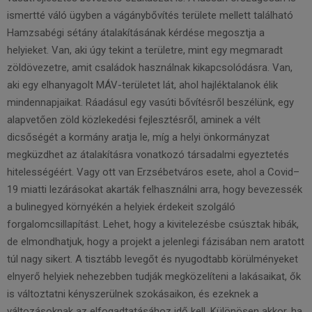
ismertté váló ügyben a vágánybővítés területe mellett található
Hamzsabégi sétány átalakításának kérdése megosztja a
helyieket. Van, aki úgy tekint a területre, mint egy megmaradt
zöldövezetre, amit családok használnak kikapcsolódásra. Van,
aki egy elhanyagolt MÁV-területet lát, ahol hajléktalanok élik
mindennapjaikat. Ráadásul egy vasúti bővítésről beszélünk, egy
alapvetően zöld közlekedési fejlesztésről, aminek a vélt
dicsőségét a kormány aratja le, míg a helyi önkormányzat
megküzdhet az átalakításra vonatkozó társadalmi egyeztetés
hitelességéért. Vagy ott van Erzsébetváros esete, ahol a Covid–
19 miatti lezárásokat akarták felhasználni arra, hogy bevezessék
a bulinegyed környékén a helyiek érdekeit szolgáló
forgalomcsillapítást. Lehet, hogy a kivitelezésbe csúsztak hibák,
de elmondhatjuk, hogy a projekt a jelenlegi fázisában nem aratott
túl nagy sikert. A tisztább levegőt és nyugodtabb körülményeket
elnyerő helyiek nehezebben tudják megközelíteni a lakásaikat, ők
is változtatni kényszerülnek szokásaikon, és ezeknek a
változásoknak az elfogadtatásához idő kell. Különösen akkor, ha