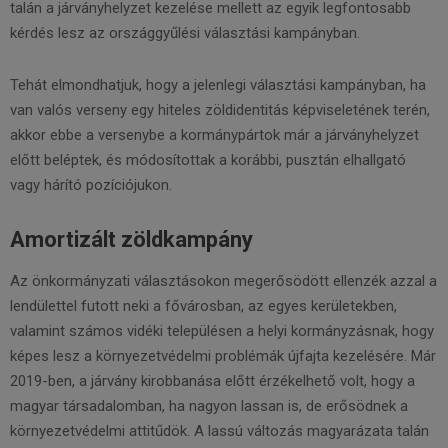
talán a járványhelyzet kezelése mellett az egyik legfontosabb
kérdés lesz az országgyűlési választási kampányban.
Tehát elmondhatjuk, hogy a jelenlegi választási kampányban, ha
van valós verseny egy hiteles zöldidentitás képviseletének terén,
akkor ebbe a versenybe a kormánypártok már a járványhelyzet
előtt beléptek, és módosítottak a korábbi, pusztán elhallgató
vagy hárító pozíciójukon.
Amortizált zöldkampány
Az önkormányzati választásokon megerősödött ellenzék azzal a
lendülettel futott neki a fővárosban, az egyes kerületekben,
valamint számos vidéki településen a helyi kormányzásnak, hogy
képes lesz a környezetvédelmi problémák újfajta kezelésére. Már
2019-ben, a járvány kirobbanása előtt érzékelhető volt, hogy a
magyar társadalomban, ha nagyon lassan is, de erősödnek a
környezetvédelmi attitűdök. A lassú változás magyarázata talán