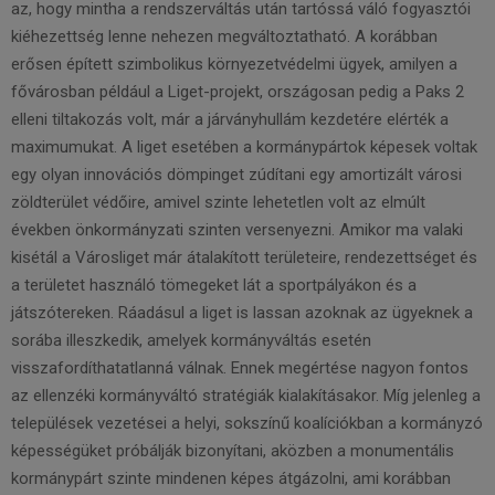
az, hogy mintha a rendszerváltás után tartóssá váló fogyasztói
kiéhezettség lenne nehezen megváltoztatható. A korábban
erősen épített szimbolikus környezetvédelmi ügyek, amilyen a
fővárosban például a Liget-projekt, országosan pedig a Paks 2
elleni tiltakozás volt, már a járványhullám kezdetére elérték a
maximumukat. A liget esetében a kormánypártok képesek voltak
egy olyan innovációs dömpinget zúdítani egy amortizált városi
zöldterület védőire, amivel szinte lehetetlen volt az elmúlt
években önkormányzati szinten versenyezni. Amikor ma valaki
kisétál a Városliget már átalakított területeire, rendezettséget és
a területet használó tömegeket lát a sportpályákon és a
játszótereken. Ráadásul a liget is lassan azoknak az ügyeknek a
sorába illeszkedik, amelyek kormányváltás esetén
visszafordíthatatlanná válnak. Ennek megértése nagyon fontos
az ellenzéki kormányváltó stratégiák kialakításakor. Míg jelenleg a
települések vezetései a helyi, sokszínű koalíciókban a kormányzó
képességüket próbálják bizonyítani, aközben a monumentális
kormánypárt szinte mindenen képes átgázolni, ami korábban