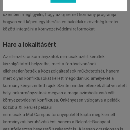
mintaként egy minimálisan már liberalizált piacon. Érdemes ezzel
szemben megfigyelni, hogy az új német kormány programja
hogyan volt képes egy liberális és baloldali szövetség keretei
között integrálni a környezetvédelmi reformokat.
Harc a lokalitásért
Az ellenzéki önkormányzatok nemcsak azért kerültek
kiszolgáltatott helyzetbe, mert a forráselvonások
ellehetetlenítették a közszolgáltatások működtetését, hanem
mert olyan konfliktusokat kellett megoldaniuk, amelyeket a
kormány kényszerített rájuk. Szinte minden ellenzék által vezetett
helyi önkormányzatnak megvan a maga szimbolikussá vált
környezetvédelmi konfliktusa. Önkényesen válogatva a példák
közül: a XI. kerület például
nem csak a Mol Campus toronyépületét kapta meg kiemelt
kormányzati beruházásként, hanem a Belgrád–Budapest
vasútfejlesztés bevezető szakaszát is. A lassan országosan is