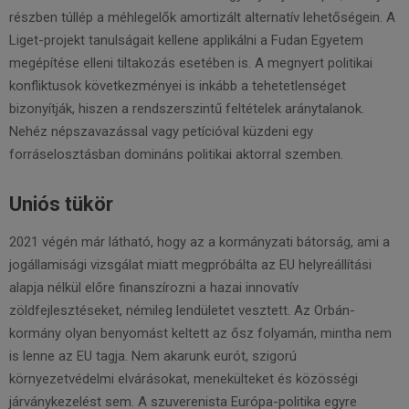
részben túllép a méhlegelők amortizált alternatív lehetőségein. A
Liget-projekt tanulságait kellene applikálni a Fudan Egyetem
megépítése elleni tiltakozás esetében is. A megnyert politikai
konfliktusok következményei is inkább a tehetetlenséget
bizonyítják, hiszen a rendszerszintű feltételek aránytalanok.
Nehéz népszavazással vagy petícióval küzdeni egy
forráselosztásban domináns politikai aktorral szemben.
Uniós tükör
2021 végén már látható, hogy az a kormányzati bátorság, ami a
jogállamisági vizsgálat miatt megpróbálta az EU helyreállítási
alapja nélkül előre finanszírozni a hazai innovatív
zöldfejlesztéseket, némileg lendületet vesztett. Az Orbán-
kormány olyan benyomást keltett az ősz folyamán, mintha nem
is lenne az EU tagja. Nem akarunk eurót, szigorú
környezetvédelmi elvárásokat, menekülteket és közösségi
járványkezelést sem. A szuverenista Európa-politika egyre