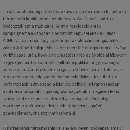
Paks 2 esetében egy ellenzéki szavazó szinte minden különböző
természetű kockázattal tisztában van. Az ellenzéki pártok
elvégezték azt a munkát is, hogy a rezsicsökkentés
kampánytémája kapcsán alternatívát képviseljenek a Fidesz–
KDNP-vel szemben. Ugyanakkor ezt az aktuális energiapolitikai
válság jórészt felülírja. Ma aki azt szeretné elfogadtatni a járvány
korlátozásai után, hogy a fogyasztást még az ökológiai lábnyom
nagysága miatt is korlátozni kell, az a politikai öngyilkosságot
kockáztatja. Annak ellenére, hogy az ellenzéki pártok többsége
programszinten sok szegmensben baloldalinak tekinthető, a
legfontosabb hiányosság a jelenlegi politikai nyilvánosságban
azoknak a társadalmi igazságtalanságoknak a megjelenítése,
amelyekkel szemben az ellenzék a környezetvédelmileg
érzékeny, a jövő nemzedékek lehetőségeiért aggódó
szavazóknak tudna alternatívat kínálni.
A narratívának tartalmaznia kellene egy olyan jövőképet, amely