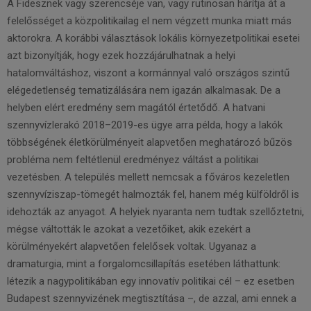
A Fidesznek vagy szerencséje van, vagy rutinosan hárítja át a
felelősséget a közpolitikailag el nem végzett munka miatt más
aktorokra. A korábbi választások lokális környezetpolitikai esetei
azt bizonyítják, hogy ezek hozzájárulhatnak a helyi
hatalomváltáshoz, viszont a kormánnyal való országos szintű
elégedetlenség tematizálására nem igazán alkalmasak. De a
helyben elért eredmény sem magától értetődő. A hatvani
szennyvízlerakó 2018–2019-es ügye arra példa, hogy a lakók
többségének életkörülményeit alapvetően meghatározó bűzös
probléma nem feltétlenül eredményez váltást a politikai
vezetésben. A település mellett nemcsak a főváros kezeletlen
szennyvíziszap-tömegét halmozták fel, hanem még külföldről is
idehozták az anyagot. A helyiek nyaranta nem tudtak szellőztetni,
mégse váltották le azokat a vezetőiket, akik ezekért a
körülményekért alapvetően felelősek voltak. Ugyanaz a
dramaturgia, mint a forgalomcsillapítás esetében láthattunk:
létezik a nagypolitikában egy innovatív politikai cél – ez esetben
Budapest szennyvizének megtisztítása –, de azzal, ami ennek a