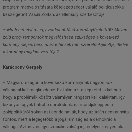
program megvalósítására kötelezettséget vállaló politikusokkal
beszélgetett Vasali Zoltán, az Ellensúly szerkesztője.
– Mit lehet elvárni egy zöldidentitású kormányfőjelölttől? Milyen
zöld prog- rampontok megvalósítása szükséges a következő
kormány idején, bárki is az ellenzék miniszterelnök-jelöltje, illetve
a kormány majdani vezetője?
Karácsony Gergely:
– Magyarországon a következő kormánynak nagyon sok
válsággal kell megküzdenie. Ez talán azt a képzetet is keltheti,
hogy a problémák között valamilyen rangsort kell kialakítani, így
bizonyos ügyek hátrább sorolódnak, és mondjuk éppen a
zöldpolitikáról sokan azt gondolhatják, hogy az talán nem annyira
fontos, mert a legégetőbb a jogállamiság és a demokrácia
válsága. Aztán van egy szociális válság is, amelynek egyes okai