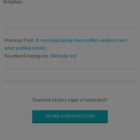
Boltjában.
2021-
11-
Previous Post:
A mezőgazdasági haszonállat-védelem nem
30
lehet politikai kérdés
Következő bejegyzés:
Ellensúly-est
Szeretné kézhez kapni a folyóiratot?
TOVÁBB A MEGRENDELÉSRE