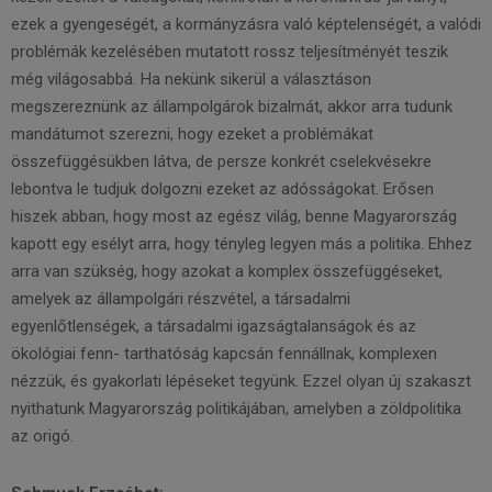
ezek a gyengeségét, a kormányzásra való képtelenségét, a valódi
problémák kezelésében mutatott rossz teljesítményét teszik
még világosabbá. Ha nekünk sikerül a választáson
megszereznünk az állampolgárok bizalmát, akkor arra tudunk
mandátumot szerezni, hogy ezeket a problémákat
összefüggésükben látva, de persze konkrét cselekvésekre
lebontva le tudjuk dolgozni ezeket az adósságokat. Erősen
hiszek abban, hogy most az egész világ, benne Magyarország
kapott egy esélyt arra, hogy tényleg legyen más a politika. Ehhez
arra van szükség, hogy azokat a komplex összefüggéseket,
amelyek az állampolgári részvétel, a társadalmi
egyenlőtlenségek, a társadalmi igazságtalanságok és az
ökológiai fenn- tarthatóság kapcsán fennállnak, komplexen
nézzük, és gyakorlati lépéseket tegyünk. Ezzel olyan új szakaszt
nyithatunk Magyarország politikájában, amelyben a zöldpolitika
az origó.