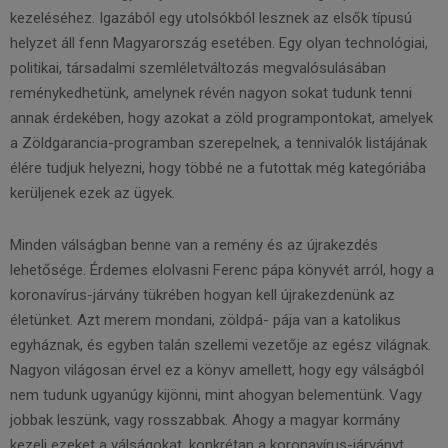
kezeléséhez. Igazából egy utolsókból lesznek az elsők típusú
helyzet áll fenn Magyarország esetében. Egy olyan technológiai,
politikai, társadalmi szemléletváltozás megvalósulásában
reménykedhetünk, amelynek révén nagyon sokat tudunk tenni
annak érdekében, hogy azokat a zöld programpontokat, amelyek
a Zöldgarancia-programban szerepelnek, a tennivalók listájának
élére tudjuk helyezni, hogy többé ne a futottak még kategóriába
kerüljenek ezek az ügyek.
Minden válságban benne van a remény és az újrakezdés
lehetősége. Érdemes elolvasni Ferenc pápa könyvét arról, hogy a
koronavírus-járvány tükrében hogyan kell újrakezdenünk az
életünket. Azt merem mondani, zöldpá- pája van a katolikus
egyháznak, és egyben talán szellemi vezetője az egész világnak.
Nagyon világosan érvel ez a könyv amellett, hogy egy válságból
nem tudunk ugyanúgy kijönni, mint ahogyan belementünk. Vagy
jobbak leszünk, vagy rosszabbak. Ahogy a magyar kormány
kezeli ezeket a válságokat, konkrétan a koronavírus-járványt,