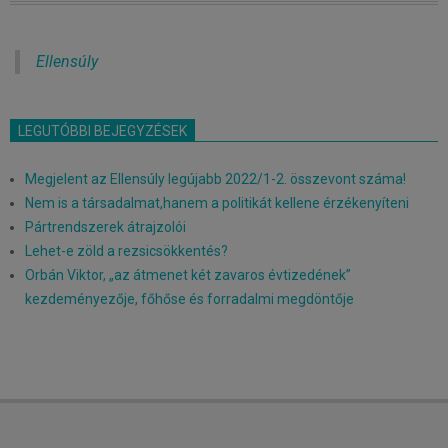
Ellensúly
LEGUTÓBBI BEJEGYZÉSEK
Megjelent az Ellensúly legújabb 2022/1-2. összevont száma!
Nem is a társadalmat,hanem a politikát kellene érzékenyíteni
Pártrendszerek átrajzolói
Lehet-e zöld a rezsicsökkentés?
Orbán Viktor, „az átmenet két zavaros évtizedének”
kezdeményezője, főhőse és forradalmi megdöntője