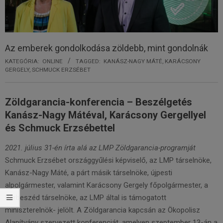
Az emberek gondolkodása zöldebb, mint gondolnák
KATEGÓRIA:
ONLINE
TAGGED:
KANÁSZ-NAGY MÁTÉ
,
KARÁCSONY
GERGELY
,
SCHMUCK ERZSÉBET
Zöldgarancia-konferencia – Beszélgetés
Kanász-Nagy Mátéval, Karácsony Gergellyel
és Schmuck Erzsébettel
2021. július 31-én írta alá az LMP Zöldgarancia-programját
Schmuck Erzsébet országgyűlési képviselő, az LMP társelnöke,
Kanász-Nagy Máté, a párt másik társelnöke, újpesti
alpolgármester, valamint Karácsony Gergely főpolgármester, a
Párbeszéd társelnöke, az LMP által is támogatott
miniszterelnök- jelölt. A Zöldgarancia kapcsán az Ökopolisz
Alapítvány szervezett konferenciát, amelyen szeptember 13-án a