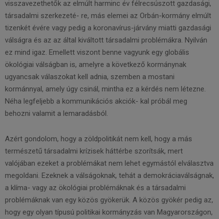
visszavezethetők az elmúlt harminc év félrecsúszott gazdasági,
társadalmi szerkezeté- re, más elemei az Orbán-kormány elmúlt
tizenkét évére vagy pedig a koronavírus-járvány miatti gazdasági
válságra és az az által kiváltott társadalmi problémákra. Nyilván
ez mind igaz. Emellett viszont benne vagyunk egy globális
ökológiai válságban is, amelyre a következő kormánynak
ugyancsak válaszokat kell adnia, szemben a mostani
kormánnyal, amely úgy csinál, mintha ez a kérdés nem létezne.
Néha legfeljebb a kommunikációs akciók- kal próbál meg
behozni valamit a lemaradásból.
Azért gondolom, hogy a zöldpolitikát nem kell, hogy a más
természetű társadalmi krízisek háttérbe szorítsák, mert
valójában ezeket a problémákat nem lehet egymástól elválasztva
megoldani. Ezeknek a válságoknak, tehát a demokráciaválságnak,
a klíma- vagy az ökológiai problémáknak és a társadalmi
problémáknak van egy közös gyökerük. A közös gyökér pedig az,
hogy egy olyan típusú politikai kormányzás van Magyarországon,