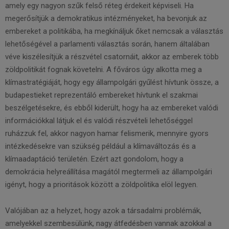
amely egy nagyon szűk felső réteg érdekeit képviseli. Ha
megerősítjük a demokratikus intézményeket, ha bevonjuk az
embereket a politikába, ha megkínáljuk őket nemcsak a választás
lehetőségével a parlamenti választás során, hanem általában
véve kiszélesítjük a részvétel csatornáit, akkor az emberek több
zöldpolitikát fognak követelni. A főváros úgy alkotta meg a
klímastratégiáját, hogy egy állampolgári gyűlést hívtunk össze, a
budapestieket reprezentáló embereket hívtunk el szakmai
beszélgetésekre, és ebből kiderült, hogy ha az embereket valódi
információkkal látjuk el és valódi részvételi lehetőséggel
ruházzuk fel, akkor nagyon hamar felismerik, mennyire gyors
intézkedésekre van szükség például a klímaváltozás és a
klímaadaptáció területén. Ezért azt gondolom, hogy a
demokrácia helyreállítása magától megtermeli az állampolgári
igényt, hogy a prioritások között a zöldpolitika elöl legyen.
Valójában az a helyzet, hogy azok a társadalmi problémák,
amelyekkel szembesülünk, nagy átfedésben vannak azokkal a