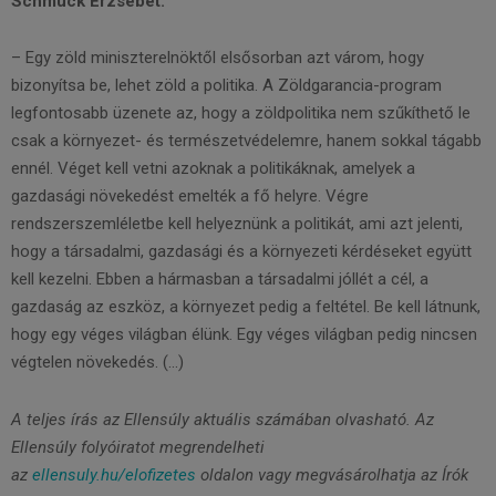
Schmuck Erzsébet:
– Egy zöld miniszterelnöktől elsősorban azt várom, hogy
bizonyítsa be, lehet zöld a politika. A Zöldgarancia-program
legfontosabb üzenete az, hogy a zöldpolitika nem szűkíthető le
csak a környezet- és természetvédelemre, hanem sokkal tágabb
ennél. Véget kell vetni azoknak a politikáknak, amelyek a
gazdasági növekedést emelték a fő helyre. Végre
rendszerszemléletbe kell helyeznünk a politikát, ami azt jelenti,
hogy a társadalmi, gazdasági és a környezeti kérdéseket együtt
kell kezelni. Ebben a hármasban a társadalmi jóllét a cél, a
gazdaság az eszköz, a környezet pedig a feltétel. Be kell látnunk,
hogy egy véges világban élünk. Egy véges világban pedig nincsen
végtelen növekedés. (…)
A teljes írás az Ellensúly aktuális számában olvasható.
Az
Ellensúly folyóiratot megrendelheti
az
ellensuly.hu/elofizetes
oldalon vagy megvásárolhatja az Írók