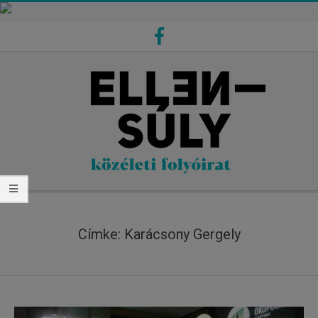
Skip
to
content
Secondary
Navigation
Címke:
Karácsony Gergely
Menu