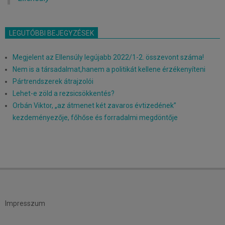
LEGUTÓBBI BEJEGYZÉSEK
Megjelent az Ellensúly legújabb 2022/1-2. összevont száma!
Nem is a társadalmat,hanem a politikát kellene érzékenyíteni
Pártrendszerek átrajzolói
Lehet-e zöld a rezsicsökkentés?
Orbán Viktor, „az átmenet két zavaros évtizedének”
kezdeményezője, főhőse és forradalmi megdöntője
Impresszum