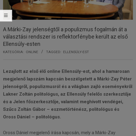
A Márki-Zay jelenségtől a populizmus fogalmán át a
választási rendszer is reflektorfénybe került az első
Ellensúly-esten
KATEGÓRIA:
ONLINE
TAGGED:
ELLENSÚLY-EST
Lezajlott az első élő online Ellensúly-est, ahol a hamarosan
megjelenő lapszám kapcsán beszélgetett a Márki-Zay Péter
jelenségről, populizmusról és a világban zajló eseményekről
Lakner Zoltán politológus, az Ellensúly felelős szerkesztője
és a Jelen főszerkesztője, valamint meghívott vendégei,
Szűcs Zoltán Gábor – eszmetörténész, politológus és
Oross Dániel – politológus.
Oross Dániel megjelenő írása kapcsán, mely a Márki-Zay