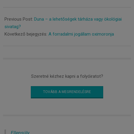
2021-
12-
Previous Post:
Duna – a lehetőségek tárháza vagy ökológiai
14
sivatag?
Következő bejegyzés:
A forradalmi jogállam oximoronja
Szeretné kézhez kapni a folyóiratot?
TOVÁBB A MEGRENDELÉSRE
Ellensúly