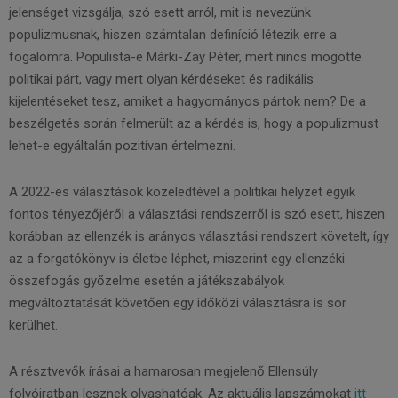
jelenséget vizsgálja, szó esett arról, mit is nevezünk
populizmusnak, hiszen számtalan definíció létezik erre a
fogalomra. Populista-e Márki-Zay Péter, mert nincs mögötte
politikai párt, vagy mert olyan kérdéseket és radikális
kijelentéseket tesz, amiket a hagyományos pártok nem? De a
beszélgetés során felmerült az a kérdés is, hogy a populizmust
lehet-e egyáltalán pozitívan értelmezni.
A 2022-es választások közeledtével a politikai helyzet egyik
fontos tényezőjéről a választási rendszerről is szó esett, hiszen
korábban az ellenzék is arányos választási rendszert követelt, így
az a forgatókönyv is életbe léphet, miszerint egy ellenzéki
összefogás győzelme esetén a játékszabályok
megváltoztatását követően egy időközi választásra is sor
kerülhet.
A résztvevők írásai a hamarosan megjelenő Ellensúly
folyóiratban lesznek olvashatóak. Az aktuális lapszámokat
itt