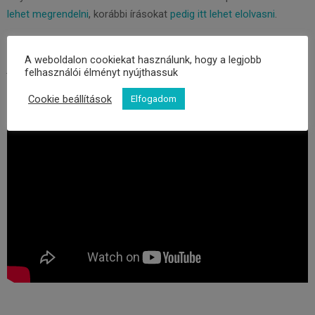
lehet megrendelni
, korábbi írásokat
pedig itt lehet elolvasni
.
Ellensúly-est folytatására a jövő évben kerül sor és ha a
A weboldalon cookiekat használunk, hogy a legjobb
járványhelyzet is elmúlik, reméljük, hogy személyesen is
felhasználói élményt nyújthassuk
találkozhatunk olvasóinkkal.
Cookie beállítások
Elfogadom