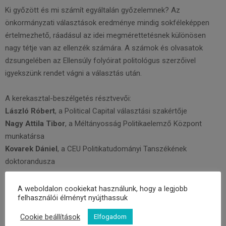
Ki győzött és mi számít egyáltalán győzelemnek? Az
önkormányzati választások eredménye mindig sokféleképpen
értelmezhető, ráadásul az idei megmérettetésnek különösen
nagy tétje van az ellenzék számára. A számok és olvasatok
dzsungelében az Ellensúly folyóirat politológus szerzőivel
igyekszünk rendet vágni a választás után.
A kerekasztal-beszélgetés résztvevői:
László Róbert
, a Political Capital választási szakértője
Nagy Attila Tibor
, a Méltányosság Politikaelemző Központ
munkatársa
Kovarek Dániel
, a CEU Politikatudományi Tanszékének
doktorandusza
A beszélgetést vezeti:
A weboldalon cookiekat használunk, hogy a legjobb
felhasználói élményt nyújthassuk
Pápay György
, az Ellensúly felelős szerkesztője
Cookie beállítások
Elfogadom
A rendezvény egyúttal az Ellensúly folyóirat 2019/2.