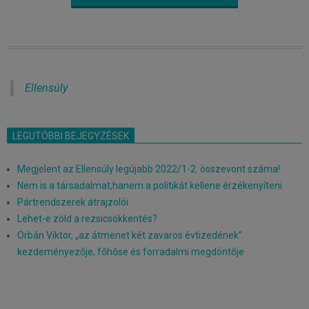
Ellensúly
LEGUTÓBBI BEJEGYZÉSEK
Megjelent az Ellensúly legújabb 2022/1-2. összevont száma!
Nem is a társadalmat,hanem a politikát kellene érzékenyíteni
Pártrendszerek átrajzolói
Lehet-e zöld a rezsicsökkentés?
Orbán Viktor, „az átmenet két zavaros évtizedének”
kezdeményezője, főhőse és forradalmi megdöntője