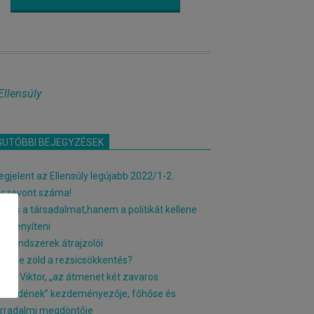
Ellensúly
GUTÓBBI BEJEGYZÉSEK
gjelent az Ellensúly legújabb 2022/1-2.
sszevont száma!
m is a társadalmat,hanem a politikát kellene
zékenyíteni
rtrendszerek átrajzolói
het-e zöld a rezsicsökkentés?
bán Viktor, „az átmenet két zavaros
tizedének” kezdeményezője, főhőse és
rradalmi megdöntője