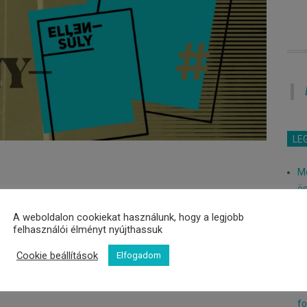
LE
Me
ö
Ne
A weboldalon cookiekat használunk, hogy a legjobb
ér
 előfizetést!
felhasználói élményt nyújthassuk
Pá
Le
Cookie beállítások
Elfogadom
llensúly Facebook oldalán, a játék posztjához
leírja
Or
asna szívesen az Ellensúly magazinban.
év
fo