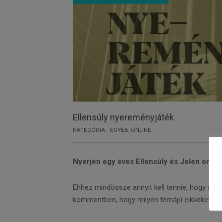
Ellensúly nyereményjáték
KATEGÓRIA:
EGYÉB
,
ONLINE
Nyerjen egy éves Ellensúly és Jelen online
Ehhez mindössze annyit kell tennie, hogy az
E
kommentben, hogy milyen témájú cikkeket olv