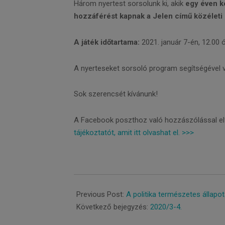
Három nyertest sorsolunk ki, akik
egy éven ke
hozzáférést kapnak a Jelen című közéleti h
A játék időtartama:
2021. január 7-én, 12.00 ó
A nyerteseket sorsoló program segítségével vá
Sok szerencsét kívánunk!
A Facebook poszthoz való hozzászólással elf
tájékoztatót, amit itt olvashat el. >>>
2021-
01-
Previous Post:
A politika természetes állapo
07
Következő bejegyzés:
2020/3-4.