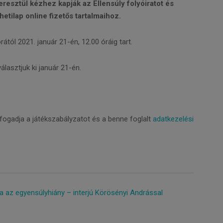
resztül kézhez kapják az Ellensúly folyóiratot és
etilap online fizetős tartalmaihoz.
rától 2021. január 21-én, 12.00 óráig tart.
lasztjuk ki január 21-én.
ogadja a játékszabályzatot és a benne foglalt
adatkezelési
ta az egyensúlyhiány – interjú Körösényi Andrással