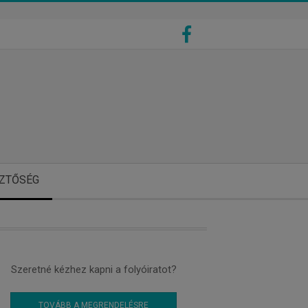
ZTŐSÉG
Szeretné kézhez kapni a folyóiratot?
TOVÁBB A MEGRENDELÉSRE