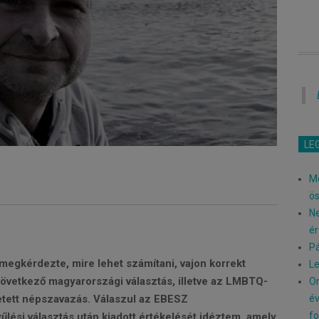
LE
Me
ö
Ne
ér
Pá
 megkérdezte, mire lehet számítani, vajon korrekt
Le
vetkező magyarországi választás, illetve az LMBTQ-
Or
év
etett népszavazás. Válaszul az EBESZ
fo
lési választás után kiadott értékelését idéztem, amely