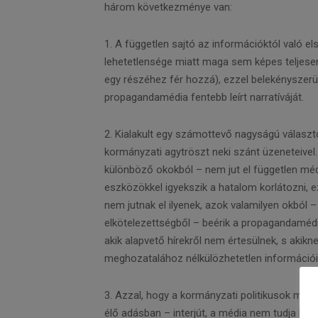
három következménye van:
1. A független sajtó az információktól való el
lehetetlensége miatt maga sem képes teljese
egy részéhez fér hozzá), ezzel belekényszerül
propagandamédia fentebb leírt narratíváját.
2. Kialakult egy számottevő nagyságú választói
kormányzati agytröszt neki szánt üzene­teive
különböző okokból – nem jut el független médi
eszközökkel igyekszik a hatalom korlátozni, e
nem jutnak el ilyenek, azok valamilyen okból
elkötelezettségből – beérik a propagandamédia
akik alapvető hírekről nem értesülnek, s akikn
meghozatalához nélkülözhetetlen információi
3. Azzal, hogy a kormányzati politikusok meg
élő adásban – interjút, a média nem tudja bet