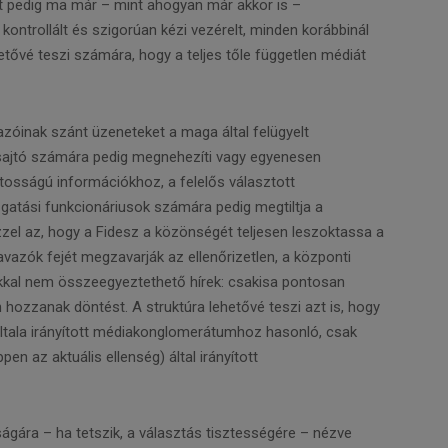
et pedig ma már – mint ahogyan már akkor is –
, kontrollált és szigorúan kézi vezérelt, minden korábbinál
tővé teszi számára, hogy a teljes tőle független médiát
vazóinak szánt üzeneteket a maga által felügyelt
n sajtó számára pedig megnehezíti vagy egyenesen
ntosságú információkhoz, a felelős választott
zgatási funkcionáriusok számára pedig megtiltja a
zel az, hogy a Fidesz a közönségét teljesen leszoktassa a
vazók fejét megzavarják az ellenőrizetlen, a központi
sokkal nem összeegyeztethető hírek: csakisa pontosan
n hozzanak döntést. A struktúra lehetővé teszi azt is, hogy
ltala irányított médiakonglomerátumhoz hasonló, csak
pen az aktuális ellenség) által irányított
gára – ha tetszik, a választás tisztességére – nézve