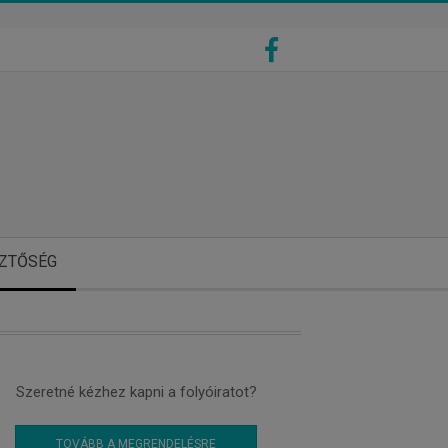
ZTŐSÉG
Szeretné kézhez kapni a folyóiratot?
TOVÁBB A MEGRENDELÉSRE