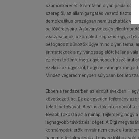
számonkérését. Számtalan olyan példa sorolh
szereplői, az államigazgatás vezető tisztségv
demokratikus országban nem úszhatták volna
sajtókérdéseire. A járványkezelés ellentmond
visszásságok, a komplett Pegazus-ügy, a fel
befogadott bűnözők ügye mind olyan téma, 
érintetteknek a nyilvánosság előtt kellene vál
ez nem történik meg, ugyancsak hozzájárul 
ezekről az ügyekről, hogy ne ismerjék meg a t
Mindez végeredményben súlyosan korlátozza
Ebben a rendszerben az elmúlt években – egye
következett be. Ez az egyetlen fejlemény azo
feletti befolyását. A választók információhoz
tovább fokozta az a minapi fejlemény, hogy a 
legnagyobb távközlési céget. A Digi megvásárlá
kormánypárti erők immár nem csak a tartalom
hanem e tartalmaknak a fogyasztókhoz való elj