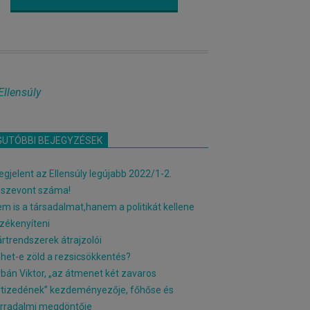
Ellensúly
GUTÓBBI BEJEGYZÉSEK
gjelent az Ellensúly legújabb 2022/1-2.
sszevont száma!
m is a társadalmat,hanem a politikát kellene
zékenyíteni
rtrendszerek átrajzolói
het-e zöld a rezsicsökkentés?
bán Viktor, „az átmenet két zavaros
tizedének” kezdeményezője, főhőse és
rradalmi megdöntője