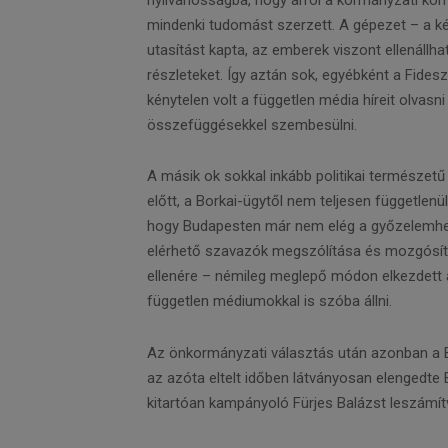
mindenki tudomást szerzett. A gépezet – a ké
utasítást kapta, az emberek viszont ellenállh
részleteket. Így aztán sok, egyébként a Fides
kénytelen volt a független média híreit olvasn
összefüggésekkel szembesülni.
A másik ok sokkal inkább politikai természetű
előtt, a Borkai-ügytől nem teljesen függetlenül
hogy Budapesten már nem elég a győzelemhez
elérhető szavazók megszólítása és mozgósítás
ellenére – némileg meglepő módon elkezdett a 
független médiumokkal is szóba állni.
Az önkormányzati választás után azonban a Bor
az azóta eltelt időben látványosan elengedte 
kitartóan kampányoló Fürjes Balázst leszámí