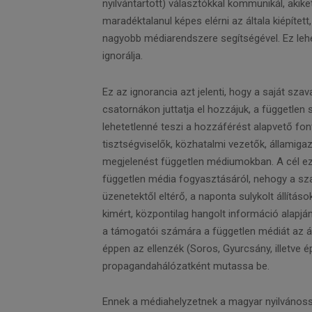
nyilvántartott) választókkal kommunikál, akik
maradéktalanul képes elérni az általa kiépített
nagyobb médiarendszere segítségével. Ez lehe
ignorálja.
Ez az ignorancia azt jelenti, hogy a saját sza
csatornákon juttatja el hozzájuk, a függetle
lehetetlenné teszi a hozzáférést alapvető fo
tisztségviselők, közhatalmi vezetők, államiga
megjelenést független médiumokban. A cél ez
független média fogyasztásáról, nehogy a sza
üzenetektől eltérő, a naponta sulykolt állítá
kimért, központilag hangolt információ alapjá
a támogatói számára a független médiát az á
éppen az ellenzék (Soros, Gyurcsány, illetve ép
propagandahálózatként mutassa be.
Ennek a médiahelyzetnek a magyar nyilvánossá