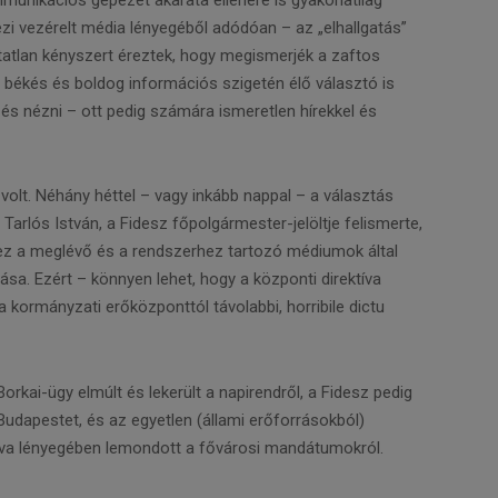
zi vezérelt média lényegéből adódóan – az „elhallgatás”
atatlan kényszert éreztek, hogy megismerjék a zaftos
z békés és boldog információs szigetén élő választó is
i és nézni – ott pedig számára ismeretlen hírekkel és
 volt. Néhány héttel – vagy inkább nappal – a választás
 Tarlós István, a Fidesz főpolgármester-jelöltje felismerte,
 a meglévő és a rendszerhez tartozó médiumok által
a. Ezért – könnyen lehet, hogy a központi direktíva
kormányzati erőközponttól távolabbi, horribile dictu
kai-ügy elmúlt és lekerült a napirendről, a Fidesz pedig
Budapestet, és az egyetlen (állami erőforrásokból)
tva lényegében lemondott a fővárosi mandátumokról.