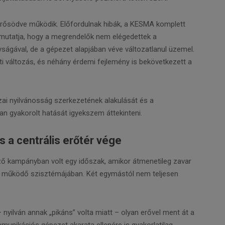
egerősödve működik. Előfordulnak hibák, a KESMA komplett
 mutatja, hogy a megrendelők nem elégedettek a
ával, de a gépezet alapjában véve változatlanul üzemel.
 változás, és néhány érdemi fejlemény is bekövetkezett a
ai nyilvánosság szerkezetének alakulását és a
an gyakorolt hatását igyekszem áttekinteni.
 a centrális erőtér vége
ő kampányban volt egy időszak, amikor átmenetileg zavar
n működő szisztémájában. Két egymástól nem teljesen
– nyilván annak „pikáns” volta miatt – olyan erővel ment át a
munikációs gépezet akarata ellenére is gyakorlatilag