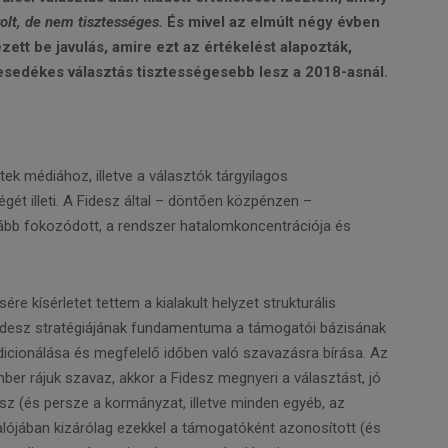
olt,
de nem tisztességes.
És mivel az elmúlt négy évben
tt be javulás, amire ezt az értékelést alapozták,
 esedékes választás tisztességesebb lesz a 2018-asnál.
ek médiához, illetve a választók tárgyilagos
ét illeti. A Fidesz által – döntően közpénzen –
ovább fokozódott, a rendszer hatalomkoncentrációja és
ére kísérletet tettem a kialakult helyzet strukturális
Fidesz stratégiájának fundamentuma a támogatói bázisának
dicionálása és megfelelő időben való szavazásra bírása. Az
mber rájuk szavaz, akkor a Fidesz megnyeri a választást, jó
sz (és persze a kormányzat, illetve minden egyéb, az
lójában kizárólag ezekkel a támogatóként azonosított (és