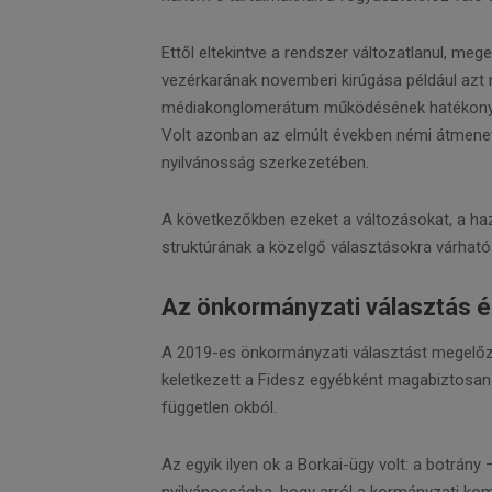
Ettől eltekintve a rendszer változatlanul, m
vezérkarának novemberi kirúgása például azt
médiakonglomerátum működésének hatékonyság
Volt azonban az elmúlt években némi átmeneti
nyilvánosság szerkezetében.
A következőkben ezeket a változásokat, a haz
struktúrának a közelgő választásokra várható
Az önkormányzati választás és
A 2019-es önkormányzati választást megelőz
keletkezett a Fidesz egyébként magabiztosa
független okból.
Az egyik ilyen ok a Borkai-ügy volt: a botrány 
nyilvánosságba, hogy arról a kormányzati kom