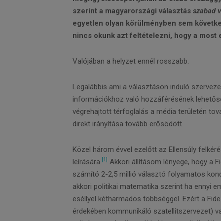
szerint a magyarországi választás
szabad v
egyetlen olyan körülményben sem következe
nincs okunk azt feltételezni, hogy a most
Valójában a helyzet ennél rosszabb.
Legalábbis ami a választáson induló szervezet
információkhoz való hozzáférésének lehetőség
végrehajtott térfoglalás a média területén t
direkt irányítása tovább erősödött.
Közel három évvel ezelőtt az Ellensúly felkérés
[1]
leírására.
Akkori állításom lényege, hogy a 
számító 2-2,5 millió választó folyamatos kon
akkori politikai matematika szerint ha ennyi e
eséllyel kétharmados többséggel. Ezért a Fide
érdekében kommunikáló szatellitszervezet) va