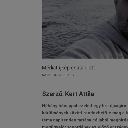
Médiatájkép csata előtt
KATEGÓRIA:
EGYÉB
Szerző: Kert Attila
Néhány hónappal ezelőtt egy brit újságíró
körülmények között rendezhető-e meg a kö
téma napirenden tartása céljából meghird
megfigyelőcsoportjának az előző országgyű