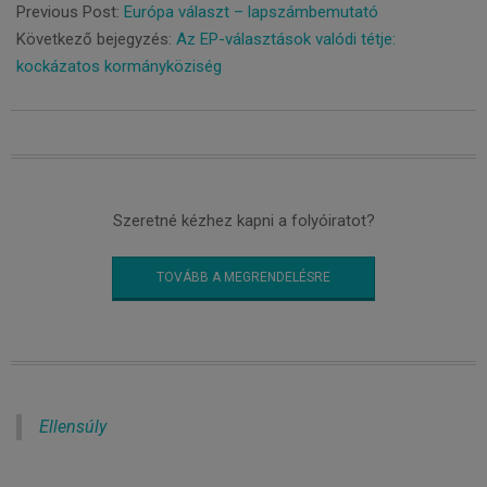
04-
Previous Post:
Európa választ – lapszámbemutató
23
Következő bejegyzés:
Az EP-választások valódi tétje:
kockázatos kormányköziség
Szeretné kézhez kapni a folyóiratot?
TOVÁBB A MEGRENDELÉSRE
Ellensúly