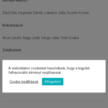
Európa választ
Zdut Edit, Hegedűs Dániel, Lakatos Júlia, Kováts Eszter
Robotizáció
Árva László, Nagy Judit, Varga Júlia, Tóth Csaba
Zöldfelület
Glied Viktor, Pál Viktor
A weboldalon cookiekat használunk, hogy a legjobb
felhasználói élményt nyújthassuk
A folyóirat online
itt
olvasható, a nyomtatott változatra pedig
itt
fizethet elő.
Cookie beállítások
Elfogadom
2019-