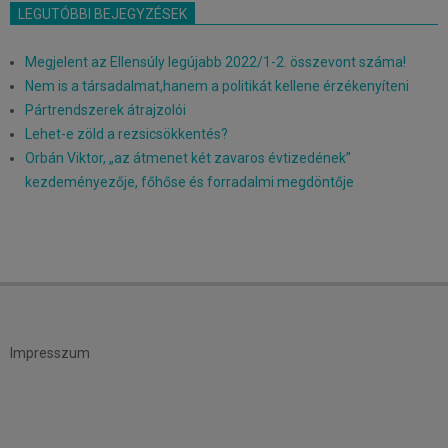
LEGUTÓBBI BEJEGYZÉSEK
Megjelent az Ellensúly legújabb 2022/1-2. összevont száma!
Nem is a társadalmat,hanem a politikát kellene érzékenyíteni
Pártrendszerek átrajzolói
Lehet-e zöld a rezsicsökkentés?
Orbán Viktor, „az átmenet két zavaros évtizedének”
kezdeményezője, főhőse és forradalmi megdöntője
Impresszum