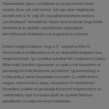
folyamatokat, képes szolidárisan és progresszíven kiutat
mutatni. Azaz van zöld víziónk. Van egy olyan világképünk,
amelyik nem a 19. vagy 20. századi keretezésben keresi a
„versenyképes” társadalmat, hanem arra törekszik, hogy lokális
identitásunk és globális szemléletünk segítségével
átörökíthessük értékeinket a jövő generációi számára.
Szilárd meggyőződésem, hogy a 21. századi politika fő
törésvonala a neoliberalizmus és az ökopolitika tengelyén lesz
meghatározható. Így a politikai arénában két meghatározó pólus
állhat majd szemben egymással: az egyik a mai társadalmi és
gazdasági berendezkedésünk „kizöldítése” (greenwashing), a
másik pedig a valódi ökopolitikai szemlélet. Ez utóbbi lehet a
magyar zöld innováció alapja: ökotudatos és fenntartható
társadalmi, politikai és gazdasági környezet megteremtése és
stabilizálása, saját forrásaira épülő és azokkal felelősen
gazdálkodó szociális környezet kialakítása.