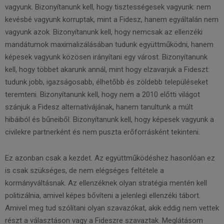
vagyunk. Bizonyítanunk kell, hogy tisztességesek vagyunk: nem
kevésbé vagyunk korruptak, mint a Fidesz, hanem egyáltalán nem
vagyunk azok. Bizonyítanunk kell, hogy nemcsak az ellenzéki
mandátumok maximalizálásában tudunk együttműködni, hanem
képesek vagyunk közösen irányítani egy várost. Bizonyítanunk
kell, hogy többet akarunk annál, mint hogy elzavarjuk a Fideszt:
tudunk jobb, igazságosabb, élhetőbb és zöldebb településeket
teremteni. Bizonyítanunk kell, hogy nem a 2010 előtti világot
szánjuk a Fidesz alternatívájának, hanem tanultunk a múlt
hibáiból és bűneiből. Bizonyítanunk kell, hogy képesek vagyunk a
civilekre partnerként és nem puszta erőforrásként tekinteni.
Ez azonban csak a kezdet. Az együttműködéshez hasonlóan ez
is csak szükséges, de nem elégséges feltétele a
kormányváltásnak. Az ellenzéknek olyan stratégia mentén kell
politizálnia, amivel képes bővíteni a jelenlegi ellenzéki tábort.
Amivel meg tud szólítani olyan szavazókat, akik eddig nem vettek
részt a választáson vagy a Fideszre szavaztak. Meglátásom