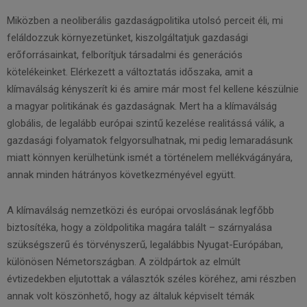
Miközben a neoliberális gazdaságpolitika utolsó perceit éli, mi
feláldozzuk környezetünket, kiszolgáltatjuk gazdasági
erőforrásainkat, felborítjuk társadalmi és generációs
kötelékeinket. Elérkezett a változtatás időszaka, amit a
klímaválság kényszerít ki és amire már most fel kellene készülnie
a magyar politikának és gazdaságnak. Mert ha a klímaválság
globális, de legalább európai szintű kezelése realitássá válik, a
gazdasági folyamatok felgyorsulhatnak, mi pedig lemaradásunk
miatt könnyen kerülhetünk ismét a történelem mellékvágányára,
annak minden hátrányos következményével együtt.
A klímaválság nemzetközi és európai orvoslásának legfőbb
biztosítéka, hogy a zöldpolitika magára talált – szárnyalása
szükségszerű és törvényszerű, legalábbis Nyugat-Európában,
különösen Németországban. A zöldpártok az elmúlt
évtizedekben eljutottak a választók széles köréhez, ami részben
annak volt köszönhető, hogy az általuk képviselt témák