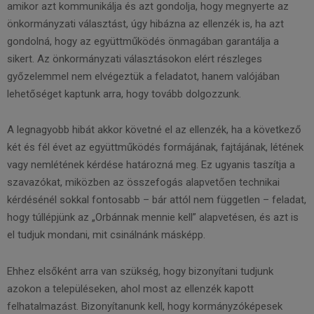
amikor azt kommunikálja és azt gondolja, hogy megnyerte az
önkormányzati választást, úgy hibázna az ellenzék is, ha azt
gondolná, hogy az együttműködés önmagában garantálja a
sikert. Az önkormányzati választásokon elért részleges
győzelemmel nem elvégeztük a feladatot, hanem valójában
lehetőséget kaptunk arra, hogy tovább dolgozzunk.
A legnagyobb hibát akkor követné el az ellenzék, ha a következő
két és fél évet az együttműködés formájának, fajtájának, létének
vagy nemlétének kérdése határozná meg. Ez ugyanis taszítja a
szavazókat, miközben az összefogás alapvetően technikai
kérdésénél sokkal fontosabb – bár attól nem független – feladat,
hogy túllépjünk az „Orbánnak mennie kell” alapvetésen, és azt is
el tudjuk mondani, mit csinálnánk másképp.
Ehhez elsőként arra van szükség, hogy bizonyítani tudjunk
azokon a településeken, ahol most az ellenzék kapott
felhatalmazást. Bizonyítanunk kell, hogy kormányzóképesek