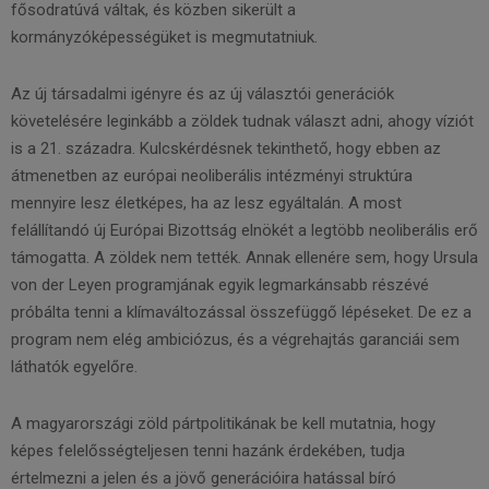
fősodratúvá váltak, és közben sikerült a
kormányzóképességüket is megmutatniuk.
Az új társadalmi igényre és az új választói generációk
követelésére leginkább a zöldek tudnak választ adni, ahogy víziót
is a 21. századra. Kulcskérdésnek tekinthető, hogy ebben az
átmenetben az európai neoliberális intézményi struktúra
mennyire lesz életképes, ha az lesz egyáltalán. A most
felállítandó új Európai Bizottság elnökét a legtöbb neoliberális erő
támogatta. A zöldek nem tették. Annak ellenére sem, hogy Ursula
von der Leyen programjának egyik legmarkánsabb részévé
próbálta tenni a klímaváltozással összefüggő lépéseket. De ez a
program nem elég ambiciózus, és a végrehajtás garanciái sem
láthatók egyelőre.
A magyarországi zöld pártpolitikának be kell mutatnia, hogy
képes felelősségteljesen tenni hazánk érdekében, tudja
értelmezni a jelen és a jövő generációira hatással bíró