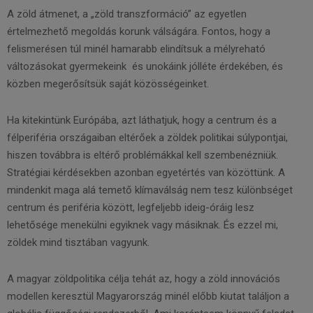
A zöld átmenet, a „zöld transzformáció” az egyetlen
értelmezhető megoldás korunk válságára. Fontos, hogy a
felismerésen túl minél hamarabb elindítsuk a mélyreható
változásokat gyermekeink és unokáink jólléte érdekében, és
közben megerősítsük saját közösségeinket.
Ha kitekintünk Európába, azt láthatjuk, hogy a centrum és a
félperiféria országaiban eltérőek a zöldek politikai súlypontjai,
hiszen továbbra is eltérő problémákkal kell szembenézniük.
Stratégiai kérdésekben azonban egyetértés van közöttünk. A
mindenkit maga alá temető klímaválság nem tesz különbséget
centrum és periféria között, legfeljebb ideig-óráig lesz
lehetősége menekülni egyiknek vagy másiknak. És ezzel mi,
zöldek mind tisztában vagyunk.
A magyar zöldpolitika célja tehát az, hogy a zöld innovációs
modellen keresztül Magyarország minél előbb kiutat találjon a