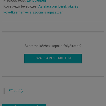
Previous Post:
Lendületben
27
Következő bejegyzés:
Az alacsony bérek oka és
következményei a szociális ágazatban
Szeretné kézhez kapni a folyóiratot?
TOVÁBB A MEGRENDELÉSRE
Ellensúly