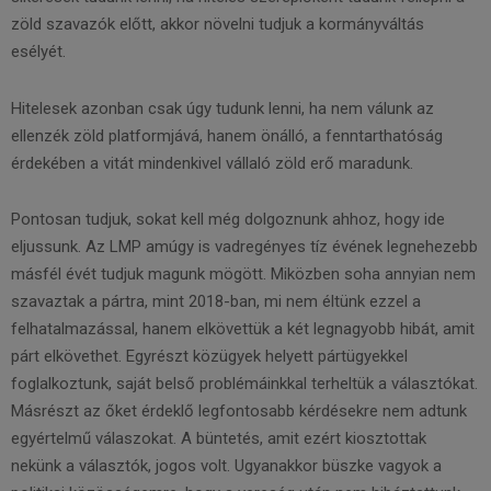
zöld szavazók előtt, akkor növelni tudjuk a kormányváltás
esélyét.
Hitelesek azonban csak úgy tudunk lenni, ha nem válunk az
ellenzék zöld platformjává, hanem önálló, a fenntarthatóság
érdekében a vitát mindenkivel vállaló zöld erő maradunk.
Pontosan tudjuk, sokat kell még dolgoznunk ahhoz, hogy ide
eljussunk. Az LMP amúgy is vadregényes tíz évének legnehezebb
másfél évét tudjuk magunk mögött. Miközben soha annyian nem
szavaztak a pártra, mint 2018-ban, mi nem éltünk ezzel a
felhatalmazással, hanem elkövettük a két legnagyobb hibát, amit
párt elkövethet. Egyrészt közügyek helyett pártügyekkel
foglalkoztunk, saját belső problémáinkkal terheltük a választókat.
Másrészt az őket érdeklő legfontosabb kérdésekre nem adtunk
egyértelmű válaszokat. A büntetés, amit ezért kiosztottak
nekünk a választók, jogos volt. Ugyanakkor büszke vagyok a