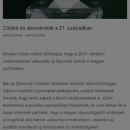
Zöldek és demokraták a 21. században
KATEGÓRIA:
LAPSZÁMOK
Minden túlzás nélkül állíthatjuk, hogy a 2019. októberi
önkormányzati választás új fejezetet nyitott a magyar
politikában.
Bár az Ellensúly folyóirat általában kívülről, elemző jelleggel
tekint a közéleti folyamatok alakulására, ezúttal fontosnak
éreztük, hogy teret adjunk a belső nézőpontoknak is. Ezért
közvetlenül a politika szereplőihez fordultunk, és arra kértük fel a
hazai ellenzéki pártokat, hogy a maguk szemszögéből értékeljék
a mögöttük álló három választás eredményeit, valamint az
azokból következő új kihívásokat és lehetőségeket.