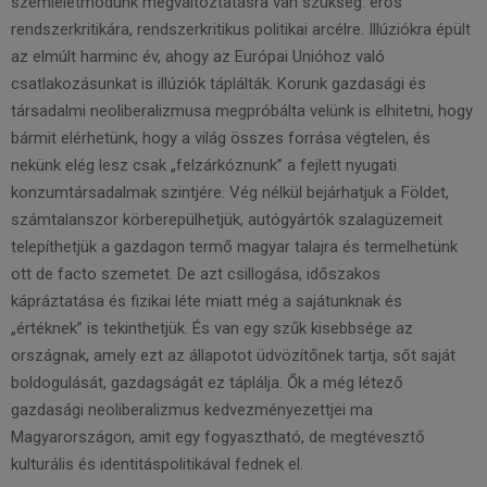
szemléletmódunk megváltoztatásra van szükség: erős
rendszerkritikára, rendszerkritikus politikai arcélre. Illúziókra épült
az elmúlt harminc év, ahogy az Európai Unióhoz való
csatlakozásunkat is illúziók táplálták. Korunk gazdasági és
társadalmi neoliberalizmusa megpróbálta velünk is elhitetni, hogy
bármit elérhetünk, hogy a világ összes forrása végtelen, és
nekünk elég lesz csak „felzárkóznunk” a fejlett nyugati
konzumtársadalmak szintjére. Vég nélkül bejárhatjuk a Földet,
számtalanszor körberepülhetjük, autógyártók szalagüzemeit
telepíthetjük a gazdagon termő magyar talajra és termelhetünk
ott de facto szemetet. De azt csillogása, időszakos
kápráztatása és fizikai léte miatt még a sajátunknak és
„értéknek” is tekinthetjük. És van egy szűk kisebbsége az
országnak, amely ezt az állapotot üdvözítőnek tartja, sőt saját
boldogulását, gazdagságát ez táplálja. Ők a még létező
gazdasági neoliberalizmus kedvezményezettjei ma
Magyarországon, amit egy fogyasztható, de megtévesztő
kulturális és identitáspolitikával fednek el.