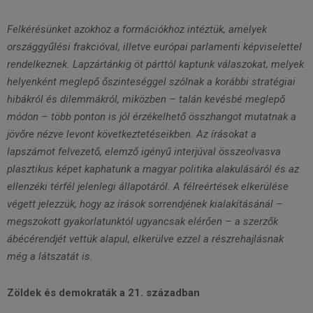
Felkérésünket azokhoz a formációkhoz intéztük, amelyek
országgyűlési frakcióval, illetve európai parlamenti képviselettel
rendelkeznek. Lapzártánkig öt párttól kaptunk válaszokat, melyek
helyenként meglepő őszinteséggel szólnak a korábbi stratégiai
hibákról és dilemmákról, miközben – talán kevésbé meglepő
módon – több ponton is jól érzékelhető összhangot mutatnak a
jövőre nézve levont következtetéseikben. Az írásokat a
lapszámot felvezető, elemző igényű interjúval összeolvasva
plasztikus képet kaphatunk a magyar politika alakulásáról és az
ellenzéki térfél jelenlegi állapotáról. A félreértések elkerülése
végett jelezzük, hogy az írások sorrendjének kialakításánál –
megszokott gyakorlatunktól ugyancsak elérően – a szerzők
ábécérendjét vettük alapul, elkerülve ezzel a részrehajlásnak
még a látszatát is.
Zöldek és demokraták a 21. században