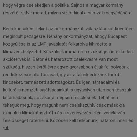
hogy végre cselekedjen a politika. Sajnos a magyar kormány
részéről rejtve marad, milyen víziót kínál a nemzet megvédésére.
Béna kacsaként tekint az önkormányzati választásokat követően
megindult pezsgésre. Néhány önkormányzat, ahogy Budapest
közgyűlése is az LMP javaslatát felkarolva kihirdette a
klímavészhelyzetet. Készülnek immáron a szükséges intézkedési
akciótervek is. Bátor és határozott cselekvésre van most
szükség, hiszen évről évre egyre gyorsabban éljük fel bolygónk
rendelkezésre álló forrásait, így az általunk értéknek tartott
kincseket, természeti adottságokat. És igen, társadalmi és
kulturális nemzeti sajátságainkat is ugyanilyen ütemben tesszük
ki támadásnak, sőt akár a megsemmisülésnek. Tehát nem
tehetjük meg, hogy magunk nem cselekszünk, csak másokra
akarjuk a klímakatasztrófa és a szennyezés elleni védekezés
felelősségét ráterhelni. Közösen kell fellépnünk, határon innen és
túl.