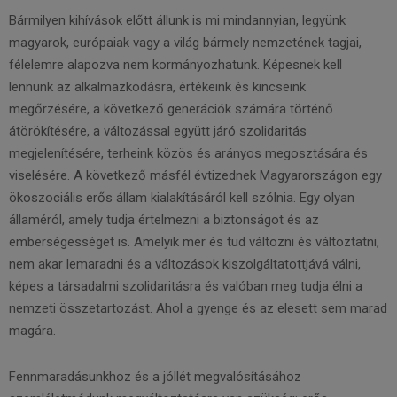
Bármilyen kihívások előtt állunk is mi mindannyian, legyünk
magyarok, európaiak vagy a világ bármely nemzetének tagjai,
félelemre alapozva nem kormányozhatunk. Képesnek kell
lennünk az alkalmazkodásra, értékeink és kincseink
megőrzésére, a következő generációk számára történő
átörökítésére, a változással együtt járó szolidaritás
megjelenítésére, terheink közös és arányos megosztására és
viselésére. A következő másfél évtizednek Magyarországon egy
ökoszociális erős állam kialakításáról kell szólnia. Egy olyan
államéról, amely tudja értelmezni a biztonságot és az
emberségességet is. Amelyik mer és tud változni és változtatni,
nem akar lemaradni és a változások kiszolgáltatottjává válni,
képes a társadalmi szolidaritásra és valóban meg tudja élni a
nemzeti összetartozást. Ahol a gyenge és az elesett sem marad
magára.
Fennmaradásunkhoz és a jóllét megvalósításához