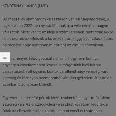
KENDERNAY JÁNOS (LMP)
Bő másfél év alatt három választáson van túl Magyarország, s
legközelebb 2022-ben nyilváníthatnak újra véleményt a magyar
választók. Most van itt az ideje a számvetésnek, mert csak akkor
lehet sikeres az ellenzék a következő országgyűlési választáson,
ha megérti, hogy pontosan mi történt az elmúlt időszakban.
Az események feldolgozását nehezíti, hogy nem könnyű
egységes következtetést levonni a mögöttünk lévő három
választásból: volt ugyanis köztük váratlanul nagy vereség, várt
vereség és bizonyos szempontból váratlan győzelem. Két dolog
azonban bizonyosan kiderült.
Egyrészt az ellenzéki pártok között valamiféle együttműködésre
szükség van. Az országgyűlési választást követően ledőltek a
falak az ellenzéki pártok között, de ami ennél is fontosabb: