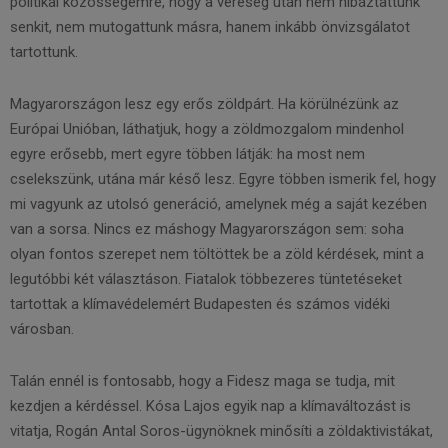
politikai közösségemre, hogy a vereség után nem hibáztattunk
senkit, nem mutogattunk másra, hanem inkább önvizsgálatot
tartottunk.
Magyarországon lesz egy erős zöldpárt. Ha körülnézünk az
Európai Unióban, láthatjuk, hogy a zöldmozgalom mindenhol
egyre erősebb, mert egyre többen látják: ha most nem
cselekszünk, utána már késő lesz. Egyre többen ismerik fel, hogy
mi vagyunk az utolsó generáció, amelynek még a saját kezében
van a sorsa. Nincs ez máshogy Magyarországon sem: soha
olyan fontos szerepet nem töltöttek be a zöld kérdések, mint a
legutóbbi két választáson. Fiatalok többezeres tüntetéseket
tartottak a klímavédelemért Budapesten és számos vidéki
városban.
Talán ennél is fontosabb, hogy a Fidesz maga se tudja, mit
kezdjen a kérdéssel. Kósa Lajos egyik nap a klímaváltozást is
vitatja, Rogán Antal Soros-ügynöknek minősíti a zöldaktivistákat,