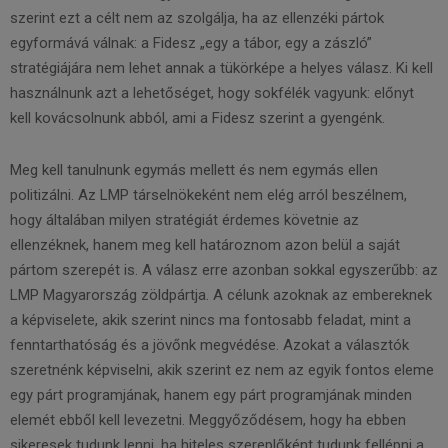
szerint ezt a célt nem az szolgálja, ha az ellenzéki pártok
egyformává válnak: a Fidesz „egy a tábor, egy a zászló”
stratégiájára nem lehet annak a tükörképe a helyes válasz. Ki kell
használnunk azt a lehetőséget, hogy sokfélék vagyunk: előnyt
kell kovácsolnunk abból, ami a Fidesz szerint a gyengénk.
Meg kell tanulnunk egymás mellett és nem egymás ellen
politizálni. Az LMP társelnökeként nem elég arról beszélnem,
hogy általában milyen stratégiát érdemes követnie az
ellenzéknek, hanem meg kell határoznom azon belül a saját
pártom szerepét is. A válasz erre azonban sokkal egyszerűbb: az
LMP Magyarország zöldpártja. A célunk azoknak az embereknek
a képviselete, akik szerint nincs ma fontosabb feladat, mint a
fenntarthatóság és a jövőnk megvédése. Azokat a választók
szeretnénk képviselni, akik szerint ez nem az egyik fontos eleme
egy párt programjának, hanem egy párt programjának minden
elemét ebből kell levezetni. Meggyőződésem, hogy ha ebben
sikeresek tudunk lenni, ha hiteles szereplőként tudunk fellépni a