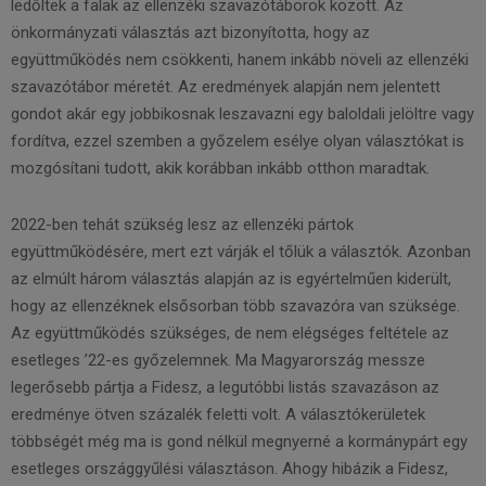
ledőltek a falak az ellenzéki szavazótáborok között. Az
önkormányzati választás azt bizonyította, hogy az
együttműködés nem csökkenti, hanem inkább növeli az ellenzéki
szavazótábor méretét. Az eredmények alapján nem jelentett
gondot akár egy jobbikosnak leszavazni egy baloldali jelöltre vagy
fordítva, ezzel szemben a győzelem esélye olyan választókat is
mozgósítani tudott, akik korábban inkább otthon maradtak.
2022-ben tehát szükség lesz az ellenzéki pártok
együttműködésére, mert ezt várják el tőlük a választók. Azonban
az elmúlt három választás alapján az is egyértelműen kiderült,
hogy az ellenzéknek elsősorban több szavazóra van szüksége.
Az együttműködés szükséges, de nem elégséges feltétele az
esetleges ’22-es győzelemnek. Ma Magyarország messze
legerősebb pártja a Fidesz, a legutóbbi listás szavazáson az
eredménye ötven százalék feletti volt. A választókerületek
többségét még ma is gond nélkül megnyerné a kormánypárt egy
esetleges országgyűlési választáson. Ahogy hibázik a Fidesz,