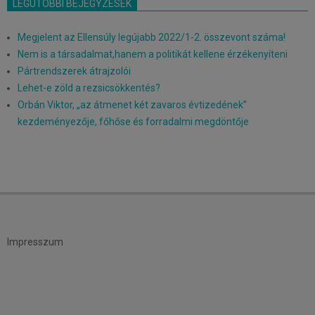
LEGUTÓBBI BEJEGYZÉSEK
Megjelent az Ellensúly legújabb 2022/1-2. összevont száma!
Nem is a társadalmat,hanem a politikát kellene érzékenyíteni
Pártrendszerek átrajzolói
Lehet-e zöld a rezsicsökkentés?
Orbán Viktor, „az átmenet két zavaros évtizedének”
kezdeményezője, főhőse és forradalmi megdöntője
Impresszum