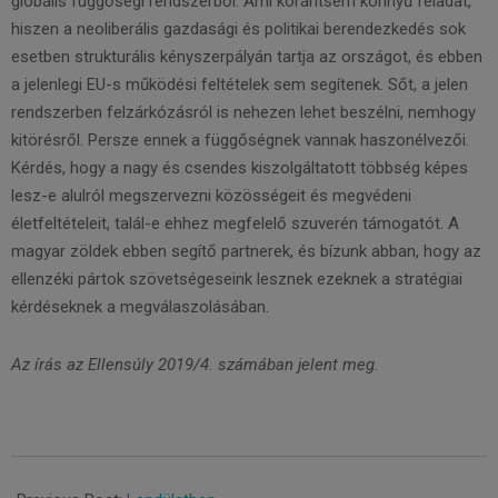
globális függőségi rendszerből. Ami korántsem könnyű feladat,
hiszen a neoliberális gazdasági és politikai berendezkedés sok
esetben strukturális kényszerpályán tartja az országot, és ebben
a jelenlegi EU-s működési feltételek sem segítenek. Sőt, a jelen
rendszerben felzárkózásról is nehezen lehet beszélni, nemhogy
kitörésről. Persze ennek a függőségnek vannak haszonélvezői.
Kérdés, hogy a nagy és csendes kiszolgáltatott többség képes
lesz-e alulról megszervezni közösségeit és megvédeni
életfeltételeit, talál-e ehhez megfelelő szuverén támogatót. A
magyar zöldek ebben segítő partnerek, és bízunk abban, hogy az
ellenzéki pártok szövetségeseink lesznek ezeknek a stratégiai
kérdéseknek a megválaszolásában.
Az írás az Ellensúly 2019/4. számában jelent meg.
2021-
04-