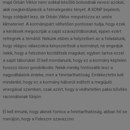
majd Orbán Viktor nem sokkal később bolondnak nevezi azokat,
akik megkérdőjelezik a felmelegedés tényét. A KDNP bejelenti,
hogy zöldpárt lesz, de Orbán Viktor megvétózza az uniós
klímatervet. A kormánypárt vélhetően pontosan tudja, hogy ezek
a kérdések megosztják a saját szavazótáborukat, éppen ezért
rettegnek a témától. Nekünk ebben a helyzetben az a feladatunk,
hogy világos válaszokra kényszerítsük a kormányt, ne engedjük
nekik, hogy a felszínen kizöldítsék magukat, egyben tartva ezzel
a saját táborukat. El kell mondanunk, hogy ez a kormány képtelen
hosszú távon gondolkodni. Nekik mindig fontosabb lesz a
nagyvállalatok érdeke, mint a fenntarthatóság. Emlékeztetni kell
mindenkit, hogy ez a kormány háborút indított a megújuló
energiával szemben, csak azért, hogy a védhetetlen paksi bővítés
racionálisnak tűnjön.
El kell érnünk, hogy akinek fontos a fenntarthatóság, abban fel se
merüljön, hogy a Fideszre szavazzon.