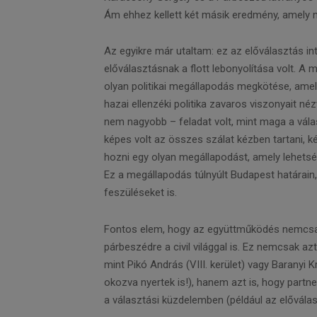
Ám ehhez kellett két másik eredmény, amely n
Az egyikre már utaltam: ez az előválasztás 
előválasztásnak a flott lebonyolítása volt. A
olyan politikai megállapodás megkötése, amel
hazai ellenzéki politika zavaros viszonyait n
nem nagyobb – feladat volt, mint maga a vála
képes volt az összes szálat kézben tartani, ké
hozni egy olyan megállapodást, amely lehetsé
Ez a megállapodás túlnyúlt Budapest határai
feszüléseket is.
Fontos elem, hogy az együttműködés nemcsak
párbeszédre a civil világgal is. Ez nemcsak azt
mint Pikó András (VIII. kerület) vagy Baranyi Kr
okozva nyertek is!), hanem azt is, hogy partne
a választási küzdelemben (például az előválas