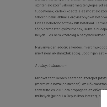
1
szinten először
valósult meg tényleges, jól s
függetlenek, civilek) között, s ez most elősz
táboron belüli aktuális erőviszonyokat befoly
Fidesz bebetonozottnak hitt hatalmát. Termés
főpolgármesteri győzelmének, illetve a budap
helyen – és nem kizárólag a nagyvárosokban 
Nyilvánvalóan adódik a kérdés, miért működöt
miért nem alkalmazták eddig. Jobb híján azt k
A hiányzó láncszem
Mindkét fenti kérdés esetében szerepet játszik
(mármint a hazai politikában): az előválaszt
felvetette és 2016 óta propagálta az előválasz
műhelyek (például a Republikon Intézet), amely