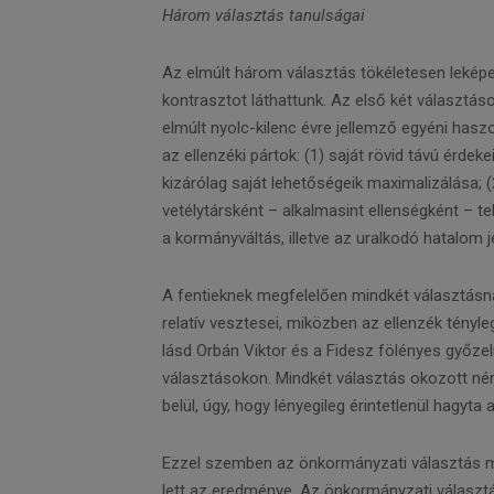
Három választás tanulságai
Az elmúlt három választás tökéletesen leképez
kontrasztot láthattunk. Az első két választás
elmúlt nyolc-kilenc évre jellemző egyéni hasz
az ellenzéki pártok: (1) saját rövid távú érde
kizárólag saját lehetőségeik maximalizálása; (
vetélytársként – alkalmasint ellenségként – 
a kormányváltás, illetve az uralkodó hatalom 
A fentieknek megfelelően mindkét választásnak
relatív vesztesei, miközben az ellenzék tény
lásd Orbán Viktor és a Fidesz fölényes győze
választásokon. Mindkét választás okozott ném
belül, úgy, hogy lényegileg érintetlenül hagyt
Ezzel szemben az önkormányzati választás má
lett az eredménye. Az önkormányzati választ