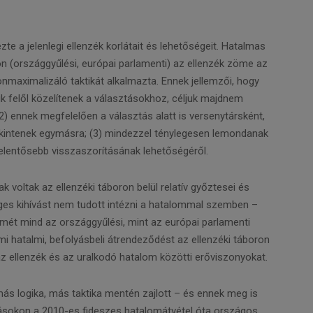
te a jelenlegi ellenzék korlátait és lehetőségeit. Hatalmas
on (országgyűlési, európai parlamenti) az ellenzék zöme az
onmaximalizáló taktikát alkalmazta. Ennek jellemzői, hogy
keik felől közelítenek a választásokhoz, céljuk majdnem
2) ennek megfelelően a választás alatt is versenytársként,
tekintenek egymásra; (3) mindezzel ténylegesen lemondanak
jelentősebb visszaszorításának lehetőségéről.
 voltak az ellenzéki táboron belül relatív győztesei és
leges kihívást nem tudott intézni a hatalommal szemben –
lmét mind az országgyűlési, mint az európai parlamenti
i hatalmi, befolyásbeli átrendeződést az ellenzéki táboron
a az ellenzék és az uralkodó hatalom közötti erőviszonyokat.
s logika, más taktika mentén zajlott – és ennek meg is
ásokon a 2010-es fideszes hatalomátvétel óta országos