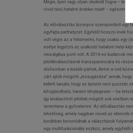
Mégis, ilyen vagy olyan okoknál fogva – legink
rövid távú hatalmi érdekei miatt – egészen id
Az előválasztás bizonyos szempontból egy hiá
egyfajta patthelyzet. Egyfelől hosszú évek f
volt végre az a felismerés, hogy csakis egy 
esélye legyőzni az uralkodó hatalom helyi képv
neuralgikus pont volt. A 2014-es kudarcok me
jelöltkiválasztásnál transzparenciára és rész
elsősorban a kisebb pártok, illetve a civil köz
zárt ajtók mögötti „lezsugázása” annak, hogy ki
kellett tanulni, hogy az ilyesmi nem pusztán e
kifogásolható, hanem ténylegesen – ha tetszi
így kiválasztott jelöltek mögött sok esetben 
teremtene a győzelemre. Az előválasztás nemc
lehetőség, amely nagyban növeli az ellenzék
korábban bevonódnak a választások folyamatá
egy multifunkcionális eszköz, amely egyfelől át