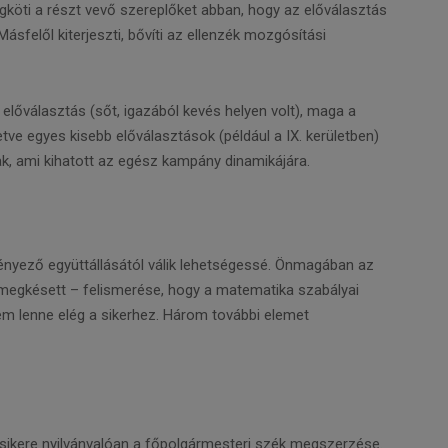
2) megköti a részt vevő szereplőket abban, hogy az előválasztás
sfelől kiterjeszti, bővíti az ellenzék mozgósítási
lőválasztás (sőt, igazából kevés helyen volt), maga a
letve egyes kisebb előválasztások (például a IX. kerületben)
ak, ami kihatott az egész kampány dinamikájára.
ényező együttállásától válik lehetségessé. Önmagában az
 megkésett – felismerése, hogy a matematika szabályai
m lenne elég a sikerhez. Három további elemet
sikere nyilvánvalóan a főpolgármesteri szék megszerzése.