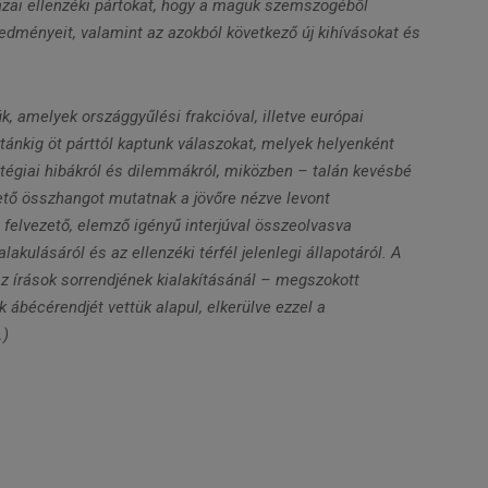
 hazai ellenzéki pártokat, hogy a maguk szemszögéből
edményeit, valamint az azokból következő új kihívásokat és
, amelyek országgyűlési frakcióval, illetve európai
tánkig öt párttól kaptunk válaszokat, melyek helyenként
tégiai hibákról és dilemmákról, miközben – talán kevésbé
ető összhangot mutatnak a jövőre nézve levont
 felvezető, elemző igényű interjúval összeolvasva
akulásáról és az ellenzéki térfél jelenlegi állapotáról. A
 az írások sorrendjének kialakításánál – megszokott
 ábécérendjét vettük alapul, elkerülve ezzel a
.)