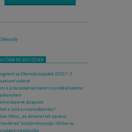
Ellensúly
GUTÓBBI BEJEGYZÉSEK
gjelent az Ellensúly legújabb 2022/1-2.
sszevont száma!
m is a társadalmat,hanem a politikát kellene
zékenyíteni
rtrendszerek átrajzolói
het-e zöld a rezsicsökkentés?
bán Viktor, „az átmenet két zavaros
tizedének” kezdeményezője, főhőse és
rradalmi megdöntője