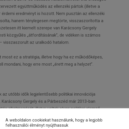
zervezett együttműködés az ellenzéki pártok (illetve a
ör érdemi eredményt is hozott. Nem pusztán az ellenzéki
ásolta, hanem ténylegesen megtörte, visszaszorította a
zetesen itt kiemelt szerepe van Karácsony Gergely
esti közgyűlés „átfordításának”, de vidéken is számos
– visszaszorult az uralkodó hatalom.
t most ez a stratégia, illetve hogy ha ez működőképes,
ell mondani, hogy erre most „érett meg a helyzet”.
 az utóbbi idők legjelentősebb politikai innovációja
ás. Karácsony Gergely és a Párbeszéd már 2013-ban
tás alkalmazását, illetve voltak olyan politikai elemző
ek szintén fantáziát láttak ebben.
A weboldalon cookiekat használunk, hogy a legjobb
felhasználói élményt nyújthassuk