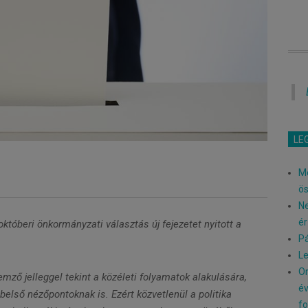
LE
Me
ö
Ne
ér
októberi önkormányzati választás új fejezetet nyitott a
Pá
Le
Or
elemző jelleggel tekint a közéleti folyamatok alakulására,
év
 belső nézőpontoknak is. Ezért közvetlenül a politika
fo