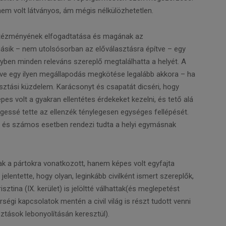
em volt látványos, ám mégis nélkülözhetetlen.
intézményének elfogadtatása és magának az
 másik – nem utolsósorban az előválasztásra építve – egy
yben minden releváns szereplő megtalálhatta a helyét. A
ézve egy ilyen megállapodás megkötése legalább akkora – ha
sztási küzdelem. Karácsonyt és csapatát dicséri, hogy
pes volt a gyakran ellentétes érdekeket kezelni, és tető alá
gessé tette az ellenzék ténylegesen egységes fellépését.
n, és számos esetben rendezi tudta a helyi egymásnak
 a pártokra vonatkozott, hanem képes volt egyfajta
 jelentette, hogy olyan, leginkább civilként ismert szereplők,
isztina (IX. kerület) is jelöltté válhattak(és meglepetést
rségi kapcsolatok mentén a civil világ is részt tudott venni
ztások lebonyolításán keresztül).