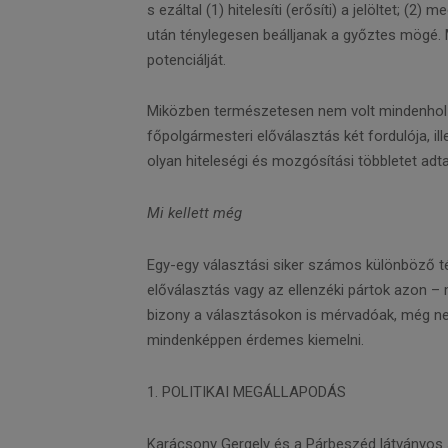
s ezáltal (1) hitelesíti (erősíti) a jelöltet; (
után ténylegesen beálljanak a győztes mögé. Má
potenciálját.
Miközben természetesen nem volt mindenhol e
főpolgármesteri előválasztás két fordulója, il
olyan hiteleségi és mozgósítási többletet adt
Mi kellett még
Egy-egy választási siker számos különböző t
előválasztás vagy az ellenzéki pártok azon –
bizony a választásokon is mérvadóak, még ne
mindenképpen érdemes kiemelni.
1. POLITIKAI MEGÁLLAPODÁS
Karácsony Gergely és a Párbeszéd látványos 