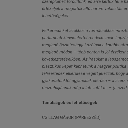
szereplőihez fordultunk, és arra kértük fel a
értékeljék a mögöttük álló három választás er
lehetőségeket.
Felkérésünket azokhoz a formációkhoz intéztük
parlamenti képviselettel rendelkeznek. Lapzár
meglepő őszinteséggel szólnak a korábbi stra
meglepő módon – több ponton is jól érzékelh
következtetéseikben. Az írásokat a lapszámot
plasztikus képet kaphatunk a magyar politika al
félreértések elkerülése végett jelezzük, hogy
gyakorlatunktól ugyancsak elérően – a szerzők
részrehajlásnak még a látszatát is.
– (a szerk
Tanulságok és lehetőségek
CSILLAG GÁBOR (PÁRBESZÉD)