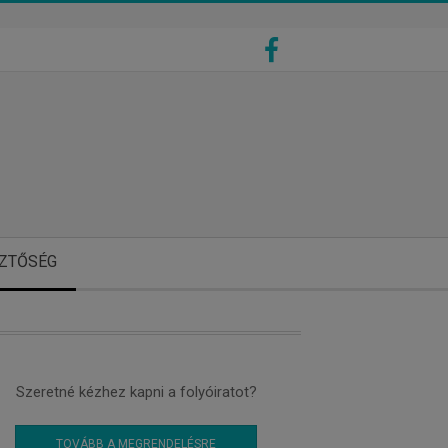
ZTŐSÉG
Szeretné kézhez kapni a folyóiratot?
TOVÁBB A MEGRENDELÉSRE