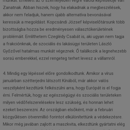
munkát. Emellett az ő személyében végre valódi képviselője van
Zanatnak. Abban hiszek, hogy ha elakadnak a megbeszélések,
akkor nem feladjuk, hanem újabb alternatíva bevonásával
keressük a megoldást. Kopcsándi József képviselőtársunk több
bizottságba hozza be eredményesen választókerületének
problémáit. Említhetem Czeglédy Csabát is, aki ugyan nem tagja
a frakciónknak, de szociális és lakásügyi területen László
Győzővel hatalmas munkát végeznek. Ő találkozik a legnehezebb
sorsú emberekkel, ezzel rengeteg terhet levesz a vállamról.
4. Mindig egy lépéssel előre gondolkodtunk. Amikor a vírus
januárban szétterjedni látszott Kínából, már akkor valós
veszélyként kezdtünk felkészülni arra, hogy Európát is el fogja
érni. Felmértük, hogy az egészségügyi és szociális területeken
milyen védőfelszerelésekre lesz szükség, és honnan lehet
ezeket beszerezni. Az országban elsőként, már a februári
közgyűlésen ötvenmillió forintot elkülönítettünk a védekezésre.
Mikor még javában zajlott a maszkvita, elkezdtünk gyártatni elég