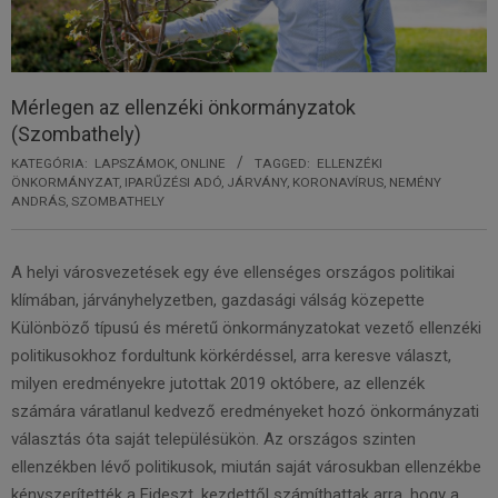
Mérlegen az ellenzéki önkormányzatok
(Szombathely)
KATEGÓRIA:
LAPSZÁMOK
,
ONLINE
TAGGED:
ELLENZÉKI
ÖNKORMÁNYZAT
,
IPARŰZÉSI ADÓ
,
JÁRVÁNY
,
KORONAVÍRUS
,
NEMÉNY
ANDRÁS
,
SZOMBATHELY
A helyi városvezetések egy éve ellenséges országos politikai
klímában, járványhelyzetben, gazdasági válság közepette
Különböző típusú és méretű önkormányzatokat vezető ellenzéki
politikusokhoz fordultunk körkérdéssel, arra keresve választ,
milyen eredményekre jutottak 2019 októbere, az ellenzék
számára váratlanul kedvező eredményeket hozó önkormányzati
választás óta saját településükön. Az országos szinten
ellenzékben lévő politikusok, miután saját városukban ellenzékbe
kényszerítették a Fideszt, kezdettől számíthattak arra, hogy a