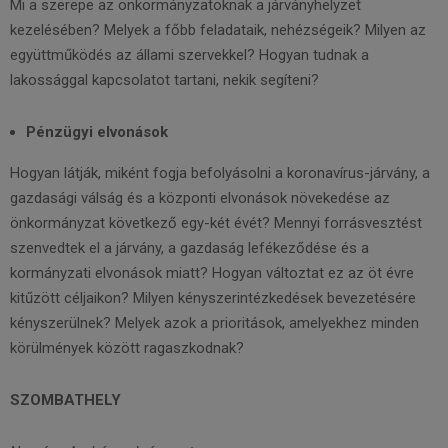
Mi a szerepe az önkormányzatoknak a járványhelyzet
kezelésében? Melyek a főbb feladataik, nehézségeik? Milyen az
együttműködés az állami szervekkel? Hogyan tudnak a
lakossággal kapcsolatot tartani, nekik segíteni?
Pénzügyi elvonások
Hogyan látják, miként fogja befolyásolni a koronavírus-járvány, a
gazdasági válság és a központi elvonások növekedése az
önkormányzat következő egy-két évét? Mennyi forrásvesztést
szenvedtek el a járvány, a gazdaság lefékeződése és a
kormányzati elvonások miatt? Hogyan változtat ez az öt évre
kitűzött céljaikon? Milyen kényszerintézkedések bevezetésére
kényszerülnek? Melyek azok a prioritások, amelyekhez minden
körülmények között ragaszkodnak?
SZOMBATHELY