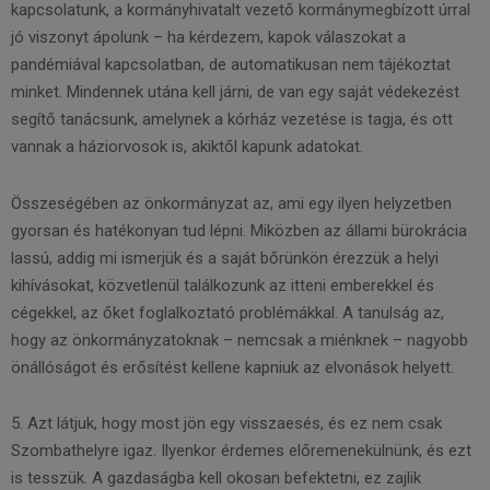
kapcsolatunk, a kormányhivatalt vezető kormánymegbízott úrral
jó viszonyt ápolunk – ha kérdezem, kapok válaszokat a
pandémiával kapcsolatban, de automatikusan nem tájékoztat
minket. Mindennek utána kell járni, de van egy saját védekezést
segítő tanácsunk, amelynek a kórház vezetése is tagja, és ott
vannak a háziorvosok is, akiktől kapunk adatokat.
Összeségében az önkormányzat az, ami egy ilyen helyzetben
gyorsan és hatékonyan tud lépni. Miközben az állami bürokrácia
lassú, addig mi ismerjük és a saját bőrünkön érezzük a helyi
kihívásokat, közvetlenül talál­kozunk az itteni emberekkel és
cégekkel, az őket foglalkoztató problémákkal. A tanulság az,
hogy az önkormányzatoknak – nemcsak a miénknek – nagyobb
önállóságot és erősítést kellene kapniuk az elvonások helyett.
5. Azt látjuk, hogy most jön egy visszaesés, és ez nem csak
Szombathelyre igaz. Ilyenkor érdemes előremenekülnünk, és ezt
is tesszük. A gazdaságba kell okosan befektetni, ez zajlik