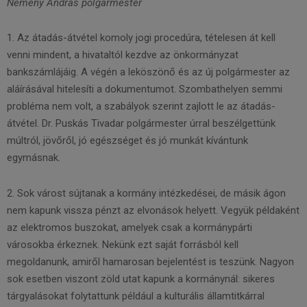
Nemény András polgármester
1. Az átadás-átvétel komoly jogi procedúra, tételesen át kell
venni mindent, a hivataltól kezdve az önkormányzat
bankszámlájáig. A végén a leköszönő és az új polgármester az
aláírásával hitelesíti a dokumentumot. Szombathelyen semmi
probléma nem volt, a szabályok szerint zajlott le az átadás-
átvétel. Dr. Puskás Tivadar polgármester úrral beszélgettünk
múltról, jövőről, jó egészséget és jó munkát kívántunk
egymásnak.
2. Sok várost sújtanak a kormány intézkedései, de másik ágon
nem kapunk vissza pénzt az elvonások helyett. Vegyük példaként
az elektromos buszokat, amelyek csak a kormánypárti
városokba érkeznek. Nekünk ezt saját forrásból kell
megoldanunk, amiről hamarosan bejelentést is teszünk. Nagyon
sok esetben viszont zöld utat kapunk a kormánynál: sikeres
tárgyalásokat folytattunk például a kulturális államtitkárral