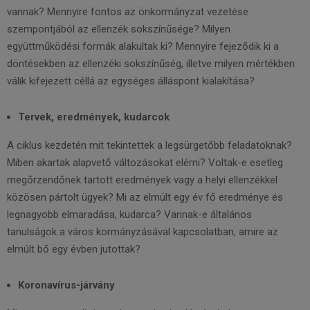
vannak? Mennyire fontos az önkormányzat vezetése
szempontjából az ellenzék sokszínűsége? Milyen
együttműködési formák alakultak ki? Mennyire fejeződik ki a
döntésekben az ellenzéki sokszínűség, illetve milyen mértékben
válik kifejezett céllá az egységes álláspont kialakítása?
Tervek, eredmények, kudarcok
A ciklus kezdetén mit tekintettek a legsürgetőbb feladatoknak?
Miben akartak alapvető változásokat elérni? Voltak-e esetleg
megőrzendőnek tartott eredmények vagy a helyi ellenzékkel
közösen pártolt ügyek? Mi az elmúlt egy év fő eredménye és
legnagyobb elmaradása, kudarca? Vannak-e általános
tanulságok a város kormányzásával kapcsolatban, amire az
elmúlt bő egy évben jutottak?
Koronavírus-járvány