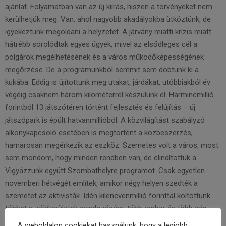
ajánlat. Folyamatban van az új kiírás, hiszen a törvényeket nem
kerülhetjük meg. Van, ahol nagyobb akadályokba ütköztünk, de
igyekeztünk megoldani a helyzetet. A járvány miatti krízis miatt
hátrébb sorolódtak egyes ügyek, mivel az elsődleges cél a
polgárok megélhetésének és a város működőképességének
megőrzése. De a programunkból semmit sem dobtunk ki a
kukába. Eddig is újítottunk meg utakat, járdákat, utóbbiakból év
végéig csaknem három kilométerrel készülünk el. Harmincmillió
forintból 13 játszóté­ren történt fejlesztés és felújítás – új
játszópark is épült hatvanmillióból. A közvilágítást szabályzó
alkonykapcsoló esetében is megtörtént a közbeszerzés,
hamarosan megérkezik az eszköz. Szemetes volt a város, most
sem mondom, hogy minden rendben van, de elindítottuk a
Vigyázzunk együtt Szombathelyre programot. Csak egyetlen
novemberi hétvégét említek, amikor négy helyen szedték a
szemetet az aktivisták. Idén kilencvenmillió forinttal költöttünk
többet a zöldterületek gondozására, több ember és több gép
végzi a fenntartást. Megcsináltuk a Nyitott városháza programot,
A weboldalon cookiekat használunk, hogy a legjobb