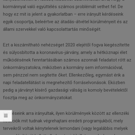
kormánnyal való együttélés számos problémát vethet fel. De
hogy ez mit is jelent a gyakorlatban – erre irányult kérdéseink
egyik csoportja, beleértve az átadás-átvétel körülményeit és az
állami szervekkel való kapcsolattartás minőségét.
Ezt a kiszámítható nehézséget 2020 elejétől fogva kiegészítette
és súlyosbította a koronavírus-járvány, amely a hétköznapi élet
működésének fenntartásában számos azonnali feladatot rótt az
önkormányzatokra, miközben a kormány sem információval,
sem pénzzel nem segítette őket. Ellenkezőleg, egymást érik a
napi feladatellátást is megnehezítő forráselvonások. Eközben
pedig a járványt kísérő gazdasági válság is komoly bevételektől
fosztja meg az önkormányzatokat.
Kérdéseink arra irányultak, ilyen körülmények között az ellenzéki
koalíciók mit tudnak végrehajtani eredeti programjukból, mely
terveikről voltak kénytelenek lemondani (vagy legalábbis melyek