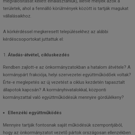
megvalósítását kellett elhalasztaniuk), illetve melyek azok a
területek, ahol a fennálló körülmények között is tartják magukat
vállalásaikhoz.
A körkérdéssel megkeresett településekhez az alábbi
kérdéscsoportokat juttattuk el:
Átadás-átvétel, cikluskezdés
Rendben zajlott-e az önkormányzatokban a hatalom átvétele? A
kormánypárt frakciója, helyi szervezetei együttműködőek voltak?
Érte-e meglepetés az új vezetést a ciklus kezdetén tapasztalt
állapotok kapcsán? A kormányhivatalokkal, központi
kormányzattal való együttműködésük mennyire gördülékeny?
Ellenzéki együttműködés
Mennyire tartják fontosnak saját működésük szempontjából,
hogy az önkormányzatot vezető pártok országosan ellenzékben