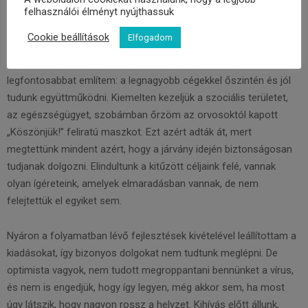
a járvány idején is hét helyszínen 31 ingyenes kulturális
felhasználói élményt nyújthassuk
programot kínáltunk a polgároknak.
Cookie beállítások
Elfogadom
Minden területen tudnék sorolni példákat, de csak a
legfontosabbat említem: a legnagyobb cégekkel őszintén és jól
tudunk együttműködni. Kiemelten kezeljük a szociális területet,
az egészségügyet, szobámban őrzöm az orvosoktól kapott
„Köszönjük!” feliratú maszkot. Ezt azért adták át, mert
megtettünk mindent azért, hogy a járvány idején biztonságosan
tudjanak dolgozni. Elindultunk a kitűzött céljaink felé, vannak
olyan ígéreteink, amelyek elmaradásban vannak, de nem
felejtettük el egyiket sem.
Nyáron a folyamatban lévő fejlesztések kivételével leállítottam a
kiadásokat, így bizonyos dolgokat nem tudtunk meglépni. De
optimista vagyok, nem tudott megroppantani bennünket a vírus,
és nem is engedjük, hogy így legyen, még akkor sem, ha most
úgy látszik, hogy nagyon rossz a helyzet. Kihívás előtt állunk,