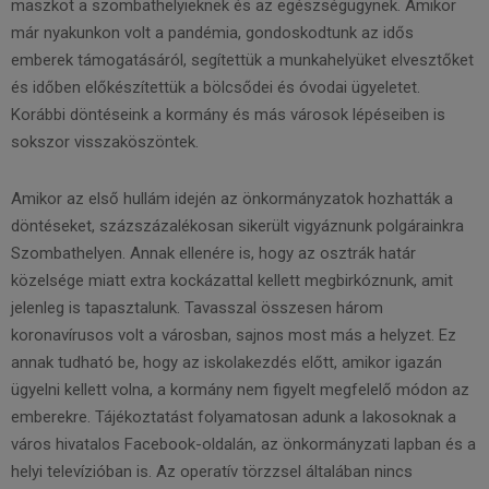
maszkot a szombathelyieknek és az egészségügynek. Amikor
már nyakunkon volt a pandémia, gondoskodtunk az idős
emberek támogatásáról, segítettük a munkahelyüket elvesztőket
és időben előkészítettük a bölcsődei és óvodai ügyeletet.
Korábbi döntéseink a kormány és más városok lépéseiben is
sokszor visszaköszöntek.
Amikor az első hullám idején az önkormányzatok hozhatták a
döntéseket, százszázalékosan sikerült vigyáznunk polgárainkra
Szombathelyen. Annak ellenére is, hogy az osztrák határ
közelsége miatt extra kockázattal kellett megbirkóznunk, amit
jelenleg is tapasztalunk. Tavasszal összesen három
koronavírusos volt a városban, sajnos most más a helyzet. Ez
annak tudható be, hogy az iskolakezdés előtt, amikor igazán
ügyelni kellett volna, a kormány nem figyelt megfelelő módon az
emberekre. Tájékoztatást folyamatosan adunk a lakosoknak a
város hivatalos Facebook-oldalán, az önkormányzati lapban és a
helyi televízióban is. Az operatív törzzsel általában nincs