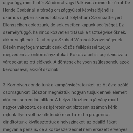
ugyanúgy, mint Pintér Sándorral vagy Palkovics miniszter úrral. De
Hende Csabánál, a térség országgyűlési képviselőjénél is
számos ügyben sikeres lobbizást folytattam Szombathelyért.
Ellenszélben dolgozunk, de sok esetben kapunk segítséget. Ez
személyfüggő, ha nincs közvetlen tiltásuk a tisztségviselőknek,
akkor segítenek. De ahogy a Szabad Városok Szövetségének
ülésén megfogalmaztuk: csak közös fellépéssel tudjuk
megvédeni az önkormányzatokat. Közös a cél is: adjuk vissza a
városokat az ott élőknek. A döntések helyben szülessenek, azok
bevonásával, akikről szólnak.
3. Komolyan gondoltunk a kampányígéreteinket, az öt évre szóló
csomagunkat. Először megnéztük, hogyan tudjuk ennek elemeit
időrendi sorrendbe állítani. A helyzet közben a járvány miatt
nagyot változott, de az ígéreteinket biztosan számon kérik
rajtunk. Ilyen volt az ültetendő ezer fa: ezt a programot
elindítottunk, kiválasztottuk a helyszíneket, az odaillő fákat,
megvan a pénz is, de a közbeszerzésnél nem érkezett érvényes