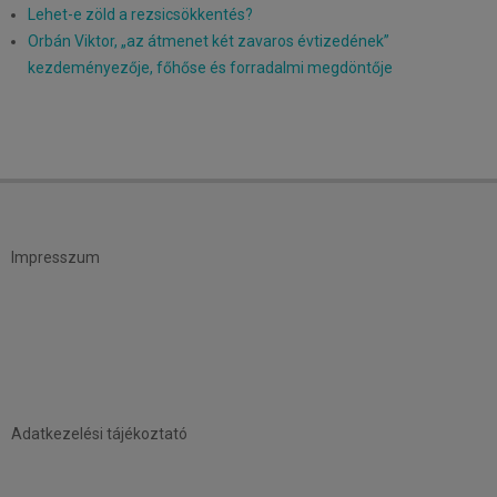
Lehet-e zöld a rezsicsökkentés?
Orbán Viktor, „az átmenet két zavaros évtizedének”
kezdeményezője, főhőse és forradalmi megdöntője
Impresszum
Adatkezelési tájékoztató