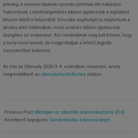
jelenleg, a mostani lépések nyomán jöhetnek ide milliárdos
fejlesztések. Lehetőségeinkhez képest igyekszünk a legtöbbet
kihozni ebből a helyzetből. Szociális segítséget is nyújtottunk a
járvány első hullámában, most a nehéz időkön igyekszünk
átsegíteni az embereket. Azt mindenkinek meg kell értenie, hogy
a torta most kisebb, de megpróbáljuk a lehető legjobb
összetevőket beletenni.
Az írás az Ellensúly 2020/3-4. számában olvasható, amely
megrendelhető az
ellensuly.hu/elofizetes
oldalon.
2021-
03-
Previous Post:
Mérlegen az ellenzéki önkormányzatok (Érd)
17
Következő bejegyzés:
Gondoskodás a korona idején