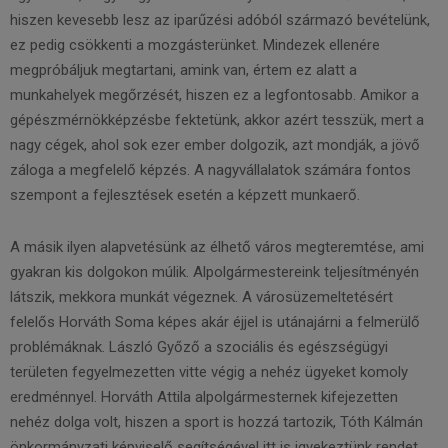
hiszen kevesebb lesz az iparűzési adóból származó bevételünk,
ez pedig csökkenti a mozgásterünket. Mindezek ellenére
megpróbáljuk megtartani, amink van, értem ez alatt a
munkahelyek megőrzését, hiszen ez a legfontosabb. Amikor a
gépészmérnökképzésbe fektetünk, akkor azért tesszük, mert a
nagy cégek, ahol sok ezer ember dolgozik, azt mondják, a jövő
záloga a megfelelő képzés. A nagyvállalatok számára fontos
szempont a fejlesztések esetén a képzett munkaerő.
A másik ilyen alapvetésünk az élhető város megteremtése, ami
gyak­ran kis dolgokon múlik. Alpolgármestereink teljesítményén
látszik, mekkora munkát végeznek. A városüzemeltetésért
felelős Horváth Soma képes akár éjjel is utánajárni a felmerülő
problémáknak. László Győző a szo­ciális és egészségügyi
területen fegyelmezetten vitte végig a nehéz ügyeket komoly
eredménnyel. Horváth Attila alpolgármesternek kifejezetten
nehéz dolga volt, hiszen a sport is hozzá tartozik, Tóth Kálmán
önkormány­zati képviselő segítségével itt is igyekeztünk rendet