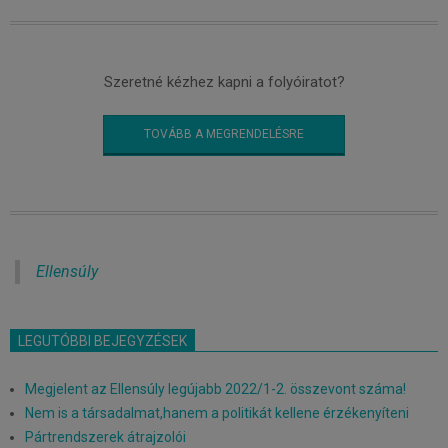
Szeretné kézhez kapni a folyóiratot?
TOVÁBB A MEGRENDELÉSRE
Ellensúly
LEGUTÓBBI BEJEGYZÉSEK
Megjelent az Ellensúly legújabb 2022/1-2. összevont száma!
Nem is a társadalmat,hanem a politikát kellene érzékenyíteni
Pártrendszerek átrajzolói