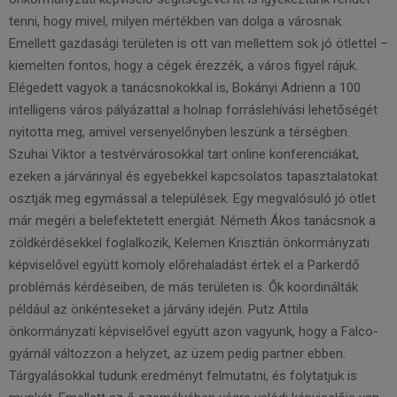
tenni, hogy mivel, milyen mértékben van dolga a városnak.
Emellett gazdasági területen is ott van mellettem sok jó ötlettel –
kiemelten fontos, hogy a cégek érezzék, a város figyel rájuk.
Elégedett vagyok a tanácsnokokkal is, Bokányi Adrienn a 100
intelligens város pályázattal a holnap forráslehívási lehetőségét
nyitotta meg, amivel versenyelőnyben leszünk a térségben.
Szuhai Viktor a testvérvárosokkal tart online konferenciákat,
ezeken a járvánnyal és egyebekkel kapcsolatos tapasztalatokat
osztják meg egymással a települések. Egy megvalósuló jó ötlet
már megéri a belefektetett energiát. Németh Ákos tanácsnok a
zöldkérdésekkel foglalkozik, Kelemen Krisztián önkormány­zati
képviselővel együtt komoly előrehaladást értek el a Parkerdő
problémás kérdéseiben, de más területen is. Ők koordinálták
például az önkén­teseket a járvány idején. Putz Attila
önkormányzati képviselővel együtt azon vagyunk, hogy a Falco-
gyárnál változzon a helyzet, az üzem pedig partner ebben.
Tárgyalásokkal tudunk eredményt felmutatni, és folytatjuk is