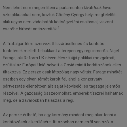
Nem lehet nem megemlíteni a parlamenten kívüli
lockdown
szkeptikusokat sem, köztük Gődény György helyi megfelelőit,
akik ugyan nem vádolhatók költségvetési csalással, viszont
4
cserébe hírhedt antiszemiták.
A Trafalgar térre szervezett lezárásellenes és konteós
tüntetések mellett felbukkant a terepen egy régi ismerős, Nigel
Farage, aki Reform UK néven éleszti újjá politikai mozgalmát,
ezúttal az Európai Unió helyett a Covid miatti korlátozások ellen
tiltakozva. Ez persze csak látszólag nagy váltás: Farage mindkét
esetben egy olyan témát karolt fel, ahol a konzervatív
pártvezetés ellentétben állt saját képviselői és tagsága jelentős
részével. A gazdaság összeomolhat, emberek tízezrei halhatnak
meg, de a zavarosban halászás a régi.
Az persze érthető, ha egy kormány mindent meg akar tenni a
korlátozások elkerülésére. Itt azonban nem erről van szó: a