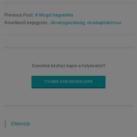
2021-
02-
Previous Post:
A Mogul hagyatéka
10
Következő bejegyzés:
Járványgazdaság, víruskapitalizmus
Szeretné kézhez kapni a folyóiratot?
TOVÁBB A MEGRENDELÉSRE
Ellensúly