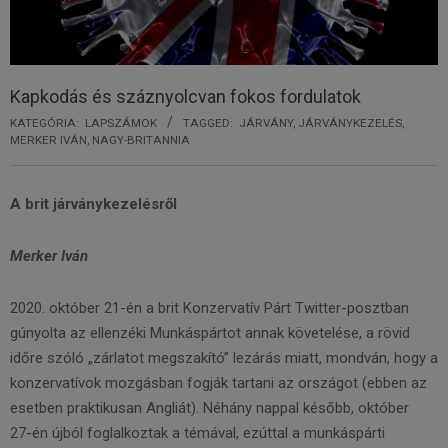
Kapkodás és száznyolcvan fokos fordulatok
KATEGÓRIA:
LAPSZÁMOK
TAGGED:
JÁRVÁNY
,
JÁRVÁNYKEZELÉS
,
MERKER IVÁN
,
NAGY-BRITANNIA
A brit járványkezelésről
Merker Iván
2020. október 21­-én a brit Konzervatív Párt Twitter-­posztban
gúnyolta az ellenzéki Munkáspártot annak követelése, a rövid
időre szóló „zárlatot megszakító” lezárás miatt, mondván, hogy a
konzervatívok mozgásban fogják tartani az országot (ebben az
esetben praktikusan Angliát). Néhány nappal később, október
27-­én újból foglalkoztak a témával, ezúttal a munkáspárti