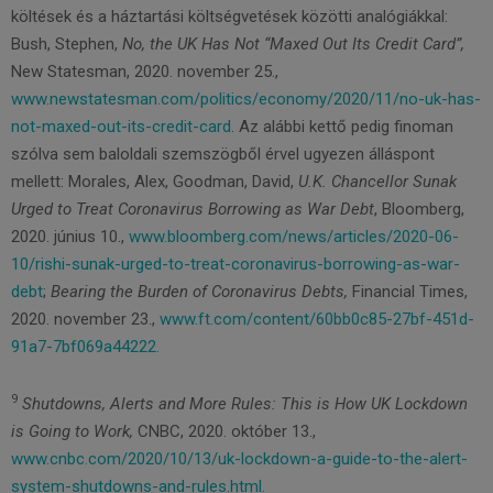
költések és a háztartási költségvetések közötti analógiákkal:
Bush, Stephen,
No, the UK Has Not “Maxed Out Its Credit Card”,
New Statesman, 2020. november 25.,
www.newstatesman.com/politics/economy/2020/11/no-uk-has-
not-maxed-out-its-credit-card
. Az alábbi kettő pedig finoman
szólva sem baloldali szemszögből érvel ugyezen álláspont
mellett: Morales, Alex, Goodman, David,
U.K. Chancellor Sunak
Urged to Treat Coronavirus Borrowing as War Debt
, Bloomberg,
2020. június 10.,
www.bloomberg.com/news/articles/2020-06-
10/rishi-sunak-urged-to-treat-coronavirus-borrowing-as-war-
debt
;
Bearing the Burden of Coronavirus Debts,
Financial Times,
2020. november 23.,
www.ft.com/content/60bb0c85-27bf-451d-
91a7-7bf069a44222.
9
Shutdowns, Alerts and More Rules: This is How UK Lockdown
is Going to Work,
CNBC, 2020. október 13.,
www.cnbc.com/2020/10/13/uk-lockdown-a-guide-to-the-alert-
system-shutdowns-and-rules.html.