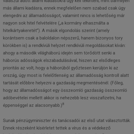
válaszul adott állami kiadásokra úgy kell tekinteni, mint bármilyen
más állami kiadásra, ennek megfelelően nem szabad csak úgy
elengedni az államadósságot, valamint nincs is lehetőség már
nagyon sok hitel felvételére („a kormány elhasználta a
hitelkártyakeretét”). A másik elgondolás szerint (amely
korántsem csak a baloldalon népszerű, hanem bizonyos tory
körökben is) a rendkívüli helyzet rendkívüli megoldásokat kíván:
ahogy a második világháború idején sem törődött senki a
háborús adósságok elszabadulásával, hiszen az elsődleges
prioritás az volt, hogy a háborúból győztesen kerüljön ki az
ország, úgy most is felelőtlenség az államadósság kontroll alatt
tartását előbbre helyezni a gazdaság megmentésénél. (Főleg,
hogy az államadósságot egy összeomló gazdaság összeomló
adóbevételei mellett akkor is nehezebb lesz visszafizetni, ha
8
éppenséggel az alacsonyabb.)
Sunak pénzügyminiszter és tanácsadói az első utat választották.
Ennek részeként kísérletet tettek a vírus és a védekező