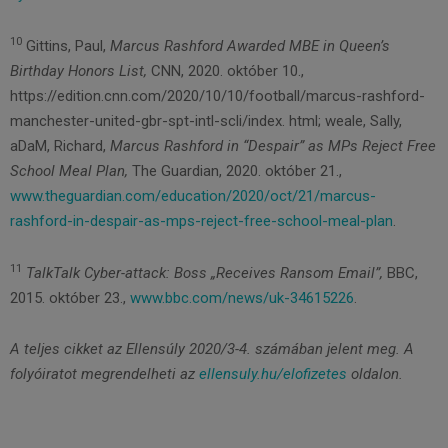
10
Gittins, Paul,
Marcus Rashford Awarded MBE in Queen’s
Birthday Honors List,
CNN, 2020. október 10.,
https://edition.cnn.com/2020/10/10/football/marcus-rashford-
manchester-united-gbr-spt-intl-scli/index. html; weale, Sally,
aDaM, Richard,
Marcus Rashford in “Despair” as MPs Reject Free
School Meal Plan,
The Guardian, 2020. október 21.,
www.theguardian.com/education/2020/oct/21/marcus-
rashford-in-despair-as-mps-reject-free-school-meal-plan
.
11
TalkTalk Cyber-attack: Boss „Receives Ransom Email”,
BBC,
2015. október 23.,
www.bbc.com/news/uk-34615226
.
A teljes cikket az Ellensúly 2020/3-4. számában jelent meg. A
folyóiratot megrendelheti az
ellensuly.hu/elofizetes
oldalon.