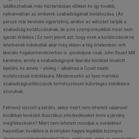
találkozhatnak más háztartásban élőkkel és így tovább,
nyilvánvalóan az emberek szabadságának korlátozása. (Az
persze már kevésbé egyértelmű, amikor az adózást tartják a
szabadság korlátozásának, de a mi szempontunkból most nem
igazán érdekes.) Ez nem jelenti azt, hogy ezek a korlátozások ne
lehetnének indokoltak akár még ebben a tág értelemben vett
liberális fogalomrendszerben is: gondoljunk csak John Stuart Mill
kárelvére, amely a szabadságjogok liberális korlátait hivatott
kijelölni, és amely – elvileg – alkalmas a Covid miatti
korlátozások indoklására. Mindenesetre az ilyen mértékű
szabadságkorlátozások természetesen különleges indoklásra
szorulnak.
Felmerül viszont a kérdés: akkor miért nem lehetett valamivel
korábban kevésbé drasztikus intézkedéseket tenni a járvány
megfékezésére? Miért nem lehetett mondjuk a svédekhez
hasonlóan továbbra is érvényben hagyni legalább bizonyos
járványügyi intézkedéseket? Nos, azért nem, mert az angolszász