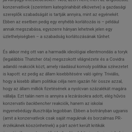
konzervatívok (szerintem kategóriahibát elkövetve) a gazdasági
szereplők szabadságát is tartják annyira, mint az egyénekét.
Ebben az esetben pedig egy enyhébb korlátozás is – például
annak megszabása, egyszerre hányan lehetnek jelen egy
üzlethelyiségben – a szabadság korlátozásának tűnhet.
És akkor még ott van a harmadik ideológiai ellentmondás a toryk
(legalábbis Thatcher óta) megszokott világnézete és a Covidra
adandó reakciók közt, amely ráadásul komoly politikai színezetet
is kapott: ez pedig az állam kisebbítésére való igény. Triviális,
hogy a kisebb állam politikai célja nem igazán fér össze azzal,
hogy az állam milliók fizetésének a nyolcvan százalékát magára
vállalja. Ezt talán nem is annyira a lezárásokra adott, elég hűvös
konzervatív
backbencher
reakciók, hanem az iskolai
ingyenebédügy illusztrálja legjobban. Ebben a botrányban ugyanis
(amit a konzervatívok csak saját maguknak és borzalmas PR­-
érzéküknek köszönhetnek) a párt azért került kritikák