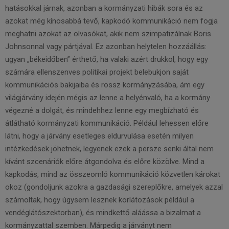
hatásokkal járnak, azonban a kormányzati hibák sora és az
azokat még kínosabbá tevő, kapkodó kommunikáció nem fogja
meghatni azokat az olvasókat, akik nem szimpatizálnak Boris
Johnsonnal vagy pártjával. Ez azonban helytelen hozzáállás:
ugyan „békeidőben” érthető, ha valaki azért drukkol, hogy egy
számára ellenszenves politikai projekt belebukjon saját
kommunikációs bakijaiba és rossz kormányzásába, ám egy
világjárvány idején mégis az lenne a helyénvaló, ha a kormány
végezné a dolgát, és mindehhez lenne egy megbízható és
átlátható kormányzati kommunikáció. Például lehessen előre
látni, hogy a járvány esetleges eldurvulása esetén milyen
intézkedések jöhetnek, legyenek ezek a persze senki által nem
kívánt szcenáriók előre átgondolva és előre közölve. Mind a
kapkodás, mind az összeomló kommunikáció közvetlen károkat
okoz (gondoljunk azokra a gazdasági szereplőkre, amelyek azzal
számoltak, hogy úgysem lesznek korlátozások például a
vendéglátószektorban), és mindkettő aláássa a bizalmat a
kormányzattal szemben. Márpedig a járványt nem