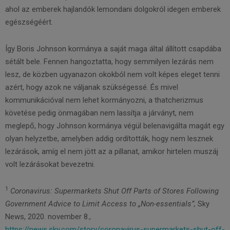
ahol az emberek hajlandók lemondani dolgokról idegen emberek
egészségéért.
Így Boris Johnson kormánya a saját maga által állított csapdába
sétált bele. Fennen hangoztatta, hogy semmilyen lezárás nem
lesz, de közben ugyanazon okokból nem volt képes eleget tenni
azért, hogy azok ne váljanak szükségessé. És mivel
kommunikációval nem lehet kormányozni, a thatcherizmus
követése pedig önmagában nem lassítja a járványt, nem
meglepő, hogy Johnson kormánya végül belenavigálta magát egy
olyan helyzetbe, amelyben addig ordították, hogy nem lesznek
lezárások, amíg el nem jött az a pillanat, amikor hirtelen muszáj
volt lezárásokat bevezetni.
1
Coronavirus: Supermarkets Shut Off Parts of Stores Following
Government Advice to Limit Access to „Non-essentials”,
Sky
News, 2020. november 8.,
https://news.sky.com/story/coronavirus-supermarkets-shut-off-