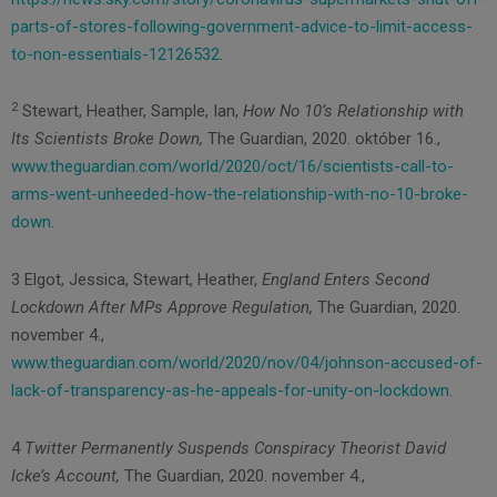
parts-of-stores-following-government-advice-to-limit-access-
to-non-essentials-12126532
.
2
Stewart, Heather, Sample, Ian,
How No 10’s Relationship with
Its Scientists Broke Down,
The Guardian, 2020. október 16.,
www.theguardian.com/world/2020/oct/16/scientists-call-to-
arms-went-unheeded-how-the-relationship-with-no-10-broke-
down
.
3 Elgot, Jessica, Stewart, Heather,
England Enters Second
Lockdown After MPs Approve Regulation,
The Guardian, 2020.
november 4.,
www.theguardian.com/world/2020/nov/04/johnson-accused-of-
lack-of-transparency-as-he-appeals-for-unity-on-lockdown
.
4
Twitter Permanently Suspends Conspiracy Theorist David
Icke’s Account,
The Guardian, 2020. november 4.,