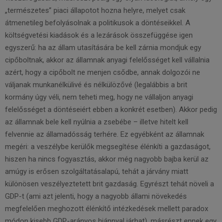
„természetes” piaci állapotot hozna helyre, melyet csak
átmenetileg befolyásolnak a politikusok a döntéseikkel. A
költségvetési kiadások és a lezárások összefüggése igen
egyszerű: ha az állam utasítására be kell zárnia mondjuk egy
cipőboltnak, akkor az államnak anyagi felelősséget kell vállalnia
azért, hogy a cipőbolt ne menjen csődbe, annak dolgozói ne
váljanak munkanélkülivé és nélkülözővé (legalábbis a brit
kormány úgy véli, nem teheti meg, hogy ne vállaljon anyagi
felelősséget a döntéseiért ebben a konkrét esetben). Akkor pedig
az államnak bele kell nyúlnia a zsebébe – illetve hitelt kell
felvennie az államadósság terhére. Ez egyébként az államnak
megéri: a veszélybe kerülők megsegítése élénkíti a gazdaságot,
hiszen ha nincs fogyasztás, akkor még nagyobb bajba kerül az
amúgy is erősen szolgáltatásalapú, tehát a járvány miatt
különösen veszélyeztetett brit gazdaság. Egyrészt tehát növeli a
GDP-­t (ami azt jelenti, hogy a nagyobb állami növekedés
megfelelően meghozott élénkítő intézkedések mellett paradox
módon kisebb GDP-­arányos hiánnyal járhat), másrészt ennek egy