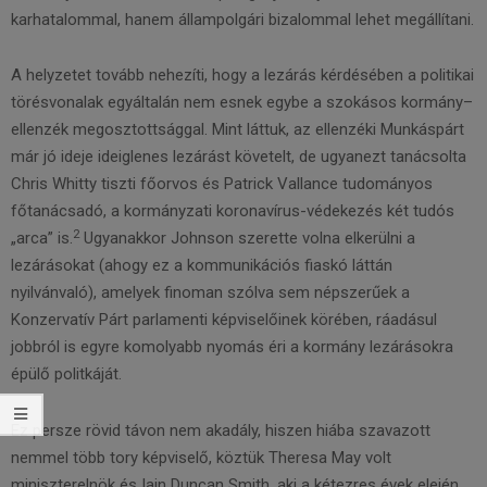
karhatalommal, hanem állampolgári bizalommal lehet megállítani.
A helyzetet tovább nehezíti, hogy a lezárás kérdésében a politikai
törésvonalak egyáltalán nem esnek egybe a szokásos kormány–
ellenzék megosztottsággal. Mint láttuk, az ellenzéki Munkáspárt
már jó ideje ideiglenes lezárást követelt, de ugyanezt tanácsolta
Chris Whitty tiszti főorvos és Patrick Vallance tudományos
főtanácsadó, a kormányzati koronavírus­-védekezés két tudós
2
„arca” is.
Ugyanakkor Johnson szerette volna elkerülni a
lezárásokat (ahogy ez a kommunikációs fiaskó láttán
nyilvánvaló), amelyek finoman szólva sem népszerűek a
Konzervatív Párt parlamenti képviselőinek körében, ráadásul
jobbról is egyre komolyabb nyomás éri a kormány lezárásokra
épülő politkáját.
Ez persze rövid távon nem akadály, hiszen hiába szavazott
nemmel több tory képviselő, köztük Theresa May volt
miniszterelnök és Iain Duncan Smith, aki a kétezres évek elején