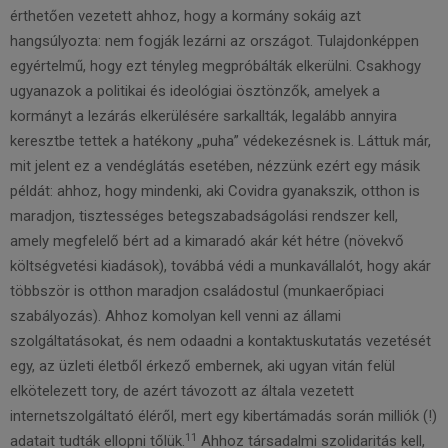
érthetően vezetett ahhoz, hogy a kormány sokáig azt
hangsúlyozta: nem fogják lezárni az országot. Tulajdonképpen
egyértelmű, hogy ezt tényleg megpróbálták elkerülni. Csakhogy
ugyanazok a politikai és ideológiai ösztönzők, amelyek a
kormányt a lezárás elkerülésére sarkallták, legalább annyira
keresztbe tettek a hatékony „puha” védekezésnek is. Láttuk már,
mit jelent ez a vendéglátás esetében, nézzünk ezért egy másik
példát: ahhoz, hogy mindenki, aki Covidra gyanakszik, otthon is
maradjon, tisztességes betegszabadságolási rendszer kell,
amely megfelelő bért ad a kimaradó akár két hétre (növekvő
költségvetési kiadások), továbbá védi a munkavállalót, hogy akár
többször is otthon maradjon családostul (munkaerőpiaci
szabályozás). Ahhoz komolyan kell venni az állami
szolgáltatásokat, és nem odaadni a kontaktuskutatás vezetését
egy, az üzleti életből érkező embernek, aki ugyan vitán felül
elkötelezett tory, de azért távozott az általa vezetett
internetszolgáltató éléről, mert egy kibertámadás során milliók (!)
11
adatait tudták ellopni tőlük.
Ahhoz társadalmi szolidaritás kell,