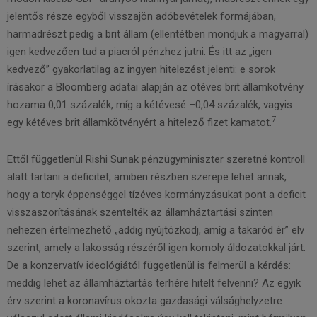
jelentős része egyből visszajön adóbevételek formájában,
harmadrészt pedig a brit állam (ellentétben mondjuk a magyarral)
igen kedvezően tud a piacról pénzhez jutni. És itt az „igen
kedvező” gyakorlatilag az ingyen hitelezést jelenti: e sorok
írásakor a Bloomberg adatai alapján az ötéves brit államkötvény
hozama 0,01 százalék, míg a kétévesé –0,04 százalék, vagyis
7
egy kétéves brit államkötvényért a hitelező fizet kamatot.
Ettől függetlenül Rishi Sunak pénzügyminiszter szeretné kontroll
alatt tartani a deficitet, amiben részben szerepe lehet annak,
hogy a toryk éppenséggel tízéves kormányzásukat pont a deficit
visszaszorításának szentelték az államháztartási szinten
nehezen értelmezhető „addig nyújtózkodj, amíg a takaród ér” elv
szerint, amely a lakosság részéről igen komoly áldozatokkal járt.
De a konzervatív ideológiától függetlenül is felmerül a kérdés:
meddig lehet az államháztartás terhére hitelt felvenni? Az egyik
érv szerint a koronavírus okozta gazdasági válsághelyzetre