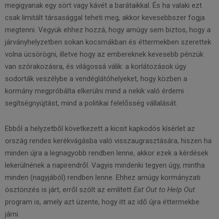
megigyanak egy sört vagy kávét a barátaikkal. És ha valaki ezt
csak limitált társasággal teheti meg, akkor kevesebbszer fogja
megtenni. Vegyük ehhez hozzá, hogy amúgy sem biztos, hogy a
járványhelyzetben sokan kocsmákban és éttermekben szerettek
volna ücsörögni, illetve hogy az embereknek kevesebb pénzük
van szórakozásra, és világossá válik: a korlátozások úgy
sodorták veszélybe a vendéglátóhelyeket, hogy közben a
kormány megpróbálta elkerülni mind a nekik való érdemi
segítségnyújtást, mind a politikai felelősség vállalását.
Ebből a helyzetből következett a kicsit kapkodós kísérlet az
ország rendes kerékvágásba való visszaugrasztására, hiszen ha
minden újra a legnagyobb rendben lenne, akkor ezek a kérdések
lekerülnének a napirendről. Vagyis mindenki tegyen úgy, mintha
minden (nagyjából) rendben lenne. Ehhez amúgy kormányzati
ösztönzés is járt, erről szólt az említett
Eat Out to Help Out
program is, amely azt üzente, hogy itt az idő újra éttermekbe
járni.