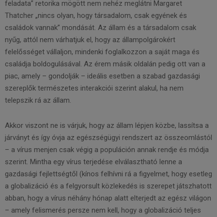
feladata” retorika mögött nem nehéz meglátni Margaret
Thatcher „nincs olyan, hogy társadalom, csak egyének és
családok vannak” mondását. Az állam és a társadalom csak
nyűg, attól nem várhatjuk el, hogy az állampolgárokért
felelősséget vállaljon, mindenki foglalkozzon a saját maga és
családja boldogulásával. Az érem másik oldalán pedig ott van a
piac, amely – gondolják – ideális esetben a szabad gazdasági
szereplők természetes interakciói szerint alakul, ha nem
telepszik rá az állam.
Akkor viszont ne is várjuk, hogy az állam lépjen közbe, lassítsa a
járványt és így óvja az egészségügyi rendszert az összeomlástól
– a vírus menjen csak végig a populáción annak rendje és módja
szerint. Mintha egy vírus terjedése elválasztható lenne a
gazdasági fejlettségtől (kínos felhívni rá a figyelmet, hogy esetleg
a globalizáció és a felgyorsult közlekedés is szerepet játszhatott
abban, hogy a vírus néhány hónap alatt elterjedt az egész világon
– amely felismerés persze nem kell, hogy a globalizáció teljes