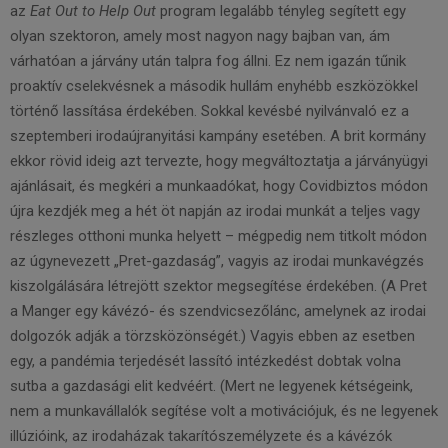
az
Eat Out to Help Out
program legalább tényleg segített egy
olyan szektoron, amely most nagyon nagy bajban van, ám
várhatóan a járvány után talpra fog állni. Ez nem igazán tűnik
proaktív cselekvésnek a második hullám enyhébb eszközökkel
történő lassítása érdekében. Sokkal kevésbé nyilvánvaló ez a
szeptemberi irodaújranyitási kampány esetében. A brit kormány
ekkor rövid ideig azt tervezte, hogy megváltoztatja a járványügyi
ajánlásait, és megkéri a munkaadókat, hogy Covid­biztos módon
újra kezdjék meg a hét öt napján az irodai munkát a teljes vagy
részleges otthoni munka helyett – mégpedig nem titkolt módon
az úgynevezett „Pret-­gazdaság”, vagyis az irodai munkavégzés
kiszolgálására létrejött szektor megsegítése érdekében. (A Pret
a Manger egy kávézó-­ és szendvicsezőlánc, amelynek az irodai
dolgozók adják a törzsközönségét.) Vagyis ebben az esetben
egy, a pandémia terjedését lassító intézkedést dobtak volna
sutba a gazdasági elit kedvéért. (Mert ne legyenek kétségeink,
nem a munkavállalók segítése volt a motivációjuk, és ne legyenek
illúzióink, az irodaházak takarítószemélyzete és a kávézók