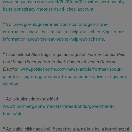
www.theguardian.com/world/2020/nov/04/twitter-permanently-
bans-conspiracy-theorist-david-ickes-account
.
5
Vö.
www.gov.uk/government/publications/get-more-
information-about-the-eat-out-to-help-out-scheme/get-more-
information-about-the-eat-out-to-help-out-scheme
.
6
Lásd például Alan Sugar ingatlanmágnást:
Former Labour Peer
Lord Sugar Urges Voters to Back Conservatives in General
Election,
www.politicshome.com/news/article/former-labour-
peer-lord-sugar-urges-voters-to-back-conservatives-in-general-
election
.
7
Az aktuális adatokhoz lásd
www.bloomberg.com/markets/rates-bonds/government-
bonds/uk.
8
Az alábbi cikk nagyjából összefoglalja, mi is a baj a kormányzati