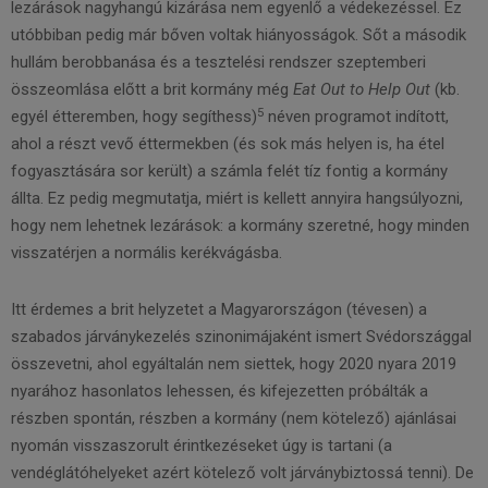
lezárások nagyhangú kizárása nem egyenlő a védekezéssel. Ez
utóbbiban pedig már bőven voltak hiányosságok. Sőt a második
hullám berobbanása és a tesztelési rendszer szeptemberi
összeomlása előtt a brit kormány még
Eat Out to Help Out
(kb.
5
egyél étteremben, hogy segíthess)
néven programot indított,
ahol a részt vevő éttermekben (és sok más helyen is, ha étel
fogyasztására sor került) a számla felét tíz fontig a kormány
állta. Ez pedig megmutatja, miért is kellett annyira hangsúlyozni,
hogy nem lehetnek lezárások: a kormány szeretné, hogy minden
visszatérjen a normális kerékvágásba.
Itt érdemes a brit helyzetet a Magyarországon (tévesen) a
szabados járványkezelés szinonimájaként ismert Svédországgal
összevetni, ahol egyáltalán nem siettek, hogy 2020 nyara 2019
nyarához hasonlatos lehessen, és kifejezetten próbálták a
részben spontán, részben a kormány (nem kötelező) ajánlásai
nyomán visszaszorult érintkezéseket úgy is tartani (a
vendéglátóhelyeket azért kötelező volt járványbiztossá tenni). De