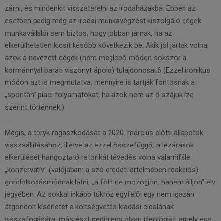
zárni, és mindenkit visszaterelni az irodaházakba. Ebben az
esetben pedig még az irodai munkavégzést kiszolgáló cégek
munkavállalói sem biztos, hogy jobban járnak, ha az
elkerülhetetlen kicsit később következik be. Akik jól jártak volna,
azok a nevezett cégek (nem meglepő módon sokszor a
kormánnyal baráti viszonyt ápoló) tulajdonosai.6 (Ezzel ironikus
módon azt is megmutatva, mennyire is tartják fontosnak a
„spontán” piaci folyamatokat, ha azok nem az ő szájuk íze
szerint történnek.)
Mégis, a toryk ragaszkodását a 2020. március előtti állapotok
visszaállításához, illetve az ezzel összefüggő, a lezárások
elkerülését hangoztató retorikát tévedés volna valamiféle
„konzervatív” (valójában: a szó eredeti értelmében reakciós)
gondolkodásmódnak látni, „a föld ne mozogjon, hanem álljon” elv
jegyében. Az sokkal inkább tükröz egyfelől egy nem igazán
átgondolt kísérletet a költségvetés kiadási oldalának
visszafogására, másrészt pedig egy olyan ideológiát, amely egy