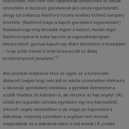
össztüzébe, mert nem tűnt hajlandónak kiterjeszteni az iskolai
szünetekre a rászoruló gyerekeknek járó iskola ingyenebédet,
ahogy azt a Marcus Rashford focista nevéhez köthető kampány
követelte. (Rashford maga is kapott gyerekként ingyenebédet.)
Ráadásul hogy még kínosabb legyen a helyzet, miután végül
Rashford nyáron ki tudta harcolni az ingyenebédprogram
kiterjesztését, gyorsan kapott egy állami kitüntetést a munkájáért
– hogy aztán ősszel a toryk leszavazzák az általa
10
kezdeményezett javaslatot.
Ami azonban érdekessé teszi az ügyet, az a konzervatív
álláspont (vagyis hogy nem kell az iskolai szünetekben élelmezni
a rászoruló gyerekeket) indoklása: a gyerekek élelmezése a
szülők feladata, és különben is, aki rászorul, az kap segélyt. (Az
utóbbi érv legszebb cáfolata egyébként egy tory képviselőtől
érkezett: segély iskolaidőben is jár, mégis jár ingyenebéd a
diákoknak, márpedig szünetben a segélyek nem lesznek
magasabbak, és a diákoknak ekkor is kell enniük.) A „család