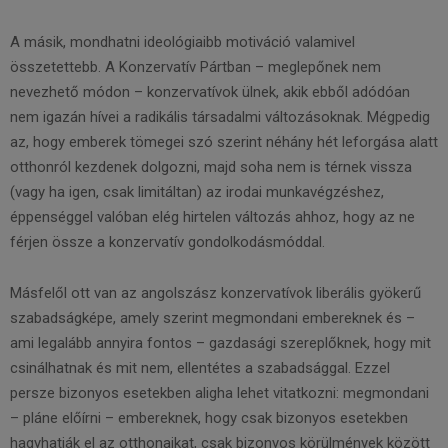
A másik, mondhatni ideológiaibb motiváció valamivel
összetettebb. A Konzervatív Pártban – meglepőnek nem
nevezhető módon – konzervatívok ülnek, akik ebből adódóan
nem igazán hívei a radikális társadalmi változásoknak. Mégpedig
az, hogy emberek tömegei szó szerint néhány hét leforgása alatt
otthonról kezdenek dolgozni, majd soha nem is térnek vissza
(vagy ha igen, csak limitáltan) az irodai munkavégzéshez,
éppenséggel valóban elég hirtelen változás ahhoz, hogy az ne
férjen össze a konzervatív gondolkodásmóddal.
Másfelől ott van az angolszász konzervatívok liberális gyökerű
szabadságképe, amely szerint megmondani embereknek és –
ami legalább annyira fontos – gazdasági szereplőknek, hogy mit
csinálhatnak és mit nem, ellentétes a szabadsággal. Ezzel
persze bizonyos esetekben aligha lehet vitatkozni: megmondani
– pláne előírni – embereknek, hogy csak bizonyos esetekben
hagyhatják el az otthonaikat, csak bizonyos körülmények között