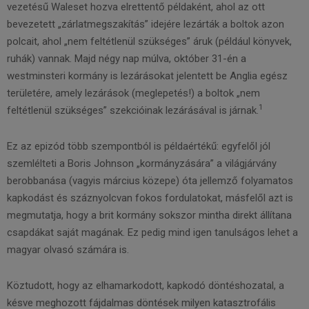
vezetésű Waleset hozva elrettentő példaként, ahol az ott
bevezetett „zárlatmegszakítás” idejére lezárták a boltok azon
polcait, ahol „nem feltétlenül szükséges” áruk (például könyvek,
ruhák) vannak. Majd négy nap múlva, október 31-­én a
westminsteri kormány is lezárásokat jelentett be Anglia egész
területére, amely lezárások (meglepetés!) a boltok „nem
1
feltétlenül szükséges” szekcióinak lezárásával is járnak.
Ez az epizód több szempontból is példaértékű: egyfelől jól
szemlélteti a Boris Johnson „kormányzására” a világjárvány
berobbanása (vagyis március közepe) óta jellemző folyamatos
kapkodást és száznyolcvan fokos fordulatokat, másfelől azt is
megmutatja, hogy a brit kormány sokszor mintha direkt állítana
csapdákat saját magának. Ez pedig mind igen tanulságos lehet a
magyar olvasó számára is.
Köztudott, hogy az elhamarkodott, kapkodó döntéshozatal, a
késve meghozott fájdalmas döntések milyen katasztrofális