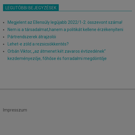
LEGUTÓBBI BEJEGYZÉSEK
Megjelent az Ellensúly legújabb 2022/1-2. összevont száma!
Nem is a társadalmat,hanem a politikát kellene érzékenyíteni
Pártrendszerek átrajzolói
Lehet-e zöld a rezsicsökkentés?
Orbán Viktor, „az átmenet két zavaros évtizedének”
kezdeményezője, főhőse és forradalmi megdöntője
Impresszum