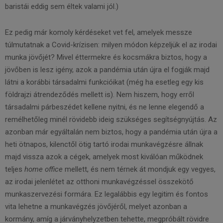
baristái eddig sem éltek valami jól.)
Ez pedig már komoly kérdéseket vet fel, amelyek messze
túlmutatnak a Covid-­krízisen: milyen módon képzeljük el az irodai
munka jövőjét? Mivel éttermekre és kocsmákra biztos, hogy a
jövőben is lesz igény, azok a pandémia után újra el fogják majd
látni a korábbi társadalmi funkcióikat (még ha esetleg egy kis
földrajzi átrendeződés mellett is). Nem hiszem, hogy erről
társadalmi párbeszédet kellene nyitni, és ne lenne elegendő a
remélhetőleg minél rövidebb ideig szükséges segítségnyújtás. Az
azonban már egyáltalán nem biztos, hogy a pandémia után újra a
heti ötnapos, kilenctől ötig tartó irodai munkavégzésre állnak
majd vissza azok a cégek, amelyek most kiválóan működnek
teljes
home office
mellett, és nem térnek át mondjuk egy vegyes,
az irodai jelenlétet az otthoni munkavégzéssel összekötő
munkaszervezési formára. Ez legalábbis egy legitim és fontos
vita lehetne a munkavégzés jövőjéről, melyet azonban a
kormány, amíg a járványhelyzetben tehette, megpróbált rövidre