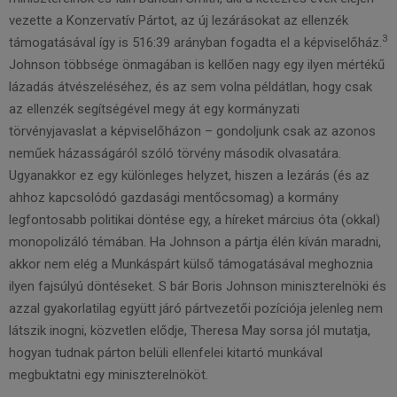
vezette a Konzervatív Pártot, az új lezárásokat az ellenzék
3
támogatásával így is 516:39 arányban fogadta el a képviselőház.
Johnson többsége önmagában is kellően nagy egy ilyen mértékű
lázadás átvészeléséhez, és az sem volna példátlan, hogy csak
az ellenzék segítségével megy át egy kormányzati
törvényjavaslat a képviselőházon – gondoljunk csak az azonos
neműek házasságáról szóló törvény második olvasatára.
Ugyanakkor ez egy különleges helyzet, hiszen a lezárás (és az
ahhoz kapcsolódó gazdasági mentőcsomag) a kormány
legfontosabb politikai döntése egy, a híreket március óta (okkal)
monopolizáló témában. Ha Johnson a pártja élén kíván maradni,
akkor nem elég a Munkáspárt külső támogatásával meghoznia
ilyen fajsúlyú döntéseket. S bár Boris Johnson miniszterelnöki és
azzal gyakorlatilag együtt járó pártvezetői pozíciója jelenleg nem
látszik inogni, közvetlen elődje, Theresa May sorsa jól mutatja,
hogyan tudnak párton belüli ellenfelei kitartó munkával
megbuktatni egy miniszterelnököt.