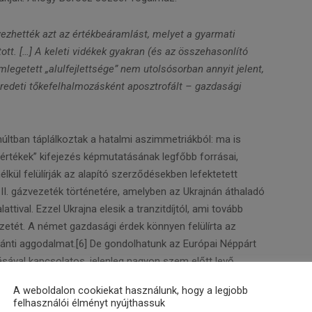
vezhették azt az értékbeáramlást, melyet a gyarmati
tt. […] A keleti vidékek gyakran (és az összehasonlító
egetett „alulfejlettsége” nem utolsósorban annyit jelent,
eredeti tőkefelhalmozásként aposztrofált – gazdasági
últban táplálkoztak a hatalmi aszimmetriákból: ma is
i értékek” kifejezés képmutatásának legfőbb forrásai,
lkül felülírják az alapító szerződésekben lefektetett
II. gázvezeték történetére, amelyben az Ukrajnán áthaladó
attival. Ezzel Ukrajna elesik a tranzitdíjtól, ami tovább
etét. A német gazdasági érdek könnyen felülírta az
iránti aggodalmat.[6] De gondolhatunk az Európai Néppárt
ásával kapcsolatos, jelenleg nagyon szem előtt levő
ke, Annegret Kramp-Karrenbauer még 2019. február elején is
A weboldalon cookiekat használunk, hogy a legjobb
daságpolitika (még jó!), és amíg a Fidesz a néppárti
felhasználói élményt nyújthassuk