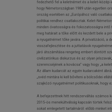
fedezhető fel a keletnémet és a kelet-közép-e
hogy Németországban 1989 után egyetlen orszá
ország esetében az „Európához való csatlako
politikai rendhez csatlakoztak. Kelet-Németo
minden óvatosságra és fokozatosságra intő fel
meg határait a tőke előtt és kezdett bele a p
a nyugatnémet tőke javára. A privatizáció, a d
visszafejlesztése és a juttatások nyugatnéme
járó átszámítása rengeteg embert döntött s
civilizatórikus diskurzus és az olyan jelszavak
szerencséjének a kovácsa” vagy hogy „a kelet
Az állam kudarcát az egyén kudarcaként ábráz
„svéd mintára ki kell bővíteni a bölcsődei ellá
szajkózó nyugatnémet politikusoknak, hogy ez
A befejezettnek hitt rendszerváltás számos ko
2015-ös menekültválság kapcsán törtek felsz
sokat emlegetett tartalmáról: előbb minket int