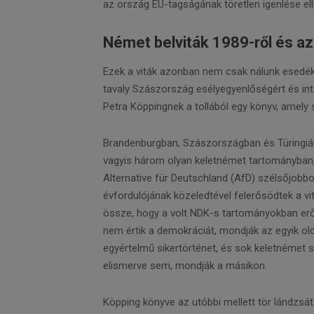
az ország EU-tagságának töretlen igenlése el
Német belviták 1989-ről és a
Ezek a viták azonban nem csak nálunk esedé
tavaly Szászország esélyegyenlőségért és inte
Petra Köppingnek a tollából egy könyv, amely 
Brandenburgban, Szászországban és Türingiáb
vagyis három olyan keletnémet tartományban
Alternative für Deutschland (AfD) szélsőjobbo
évfordulójának közeledtével felerősödtek a vi
össze, hogy a volt NDK-s tartományokban er
nem értik a demokráciát, mondják az egyik o
egyértelmű sikertörténet, és sok keletnémet
elismerve sem, mondják a másikon.
Köpping könyve az utóbbi mellett tör lándz