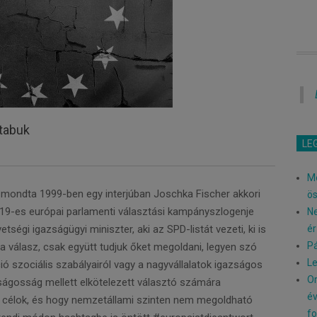
 tabuk
LE
Me
 mondta 1999-ben egy interjúban Joschka Fischer akkori
ö
019-es európai parlamenti választási kampányszlogenje
Ne
tségi igazságügyi miniszter, aki az SPD-listát vezeti, ki is
ér
Pá
a a válasz, csak együtt tudjuk őket megoldani, legyen szó
Le
ció szociális szabályairól vagy a nagyvállalatok igazságos
Or
ágosság mellett elkötelezett választó számára
év
s célok, és hogy nemzetállami szinten nem megoldható
fo