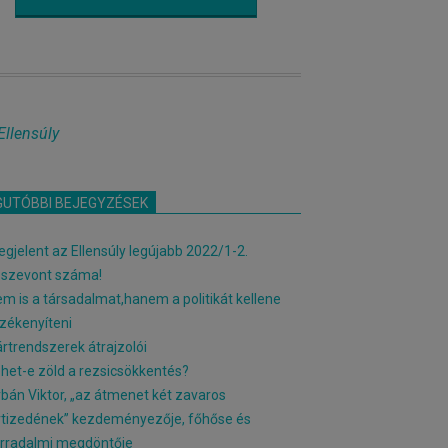
Ellensúly
GUTÓBBI BEJEGYZÉSEK
gjelent az Ellensúly legújabb 2022/1-2.
sszevont száma!
m is a társadalmat,hanem a politikát kellene
zékenyíteni
rtrendszerek átrajzolói
het-e zöld a rezsicsökkentés?
bán Viktor, „az átmenet két zavaros
tizedének” kezdeményezője, főhőse és
rradalmi megdöntője