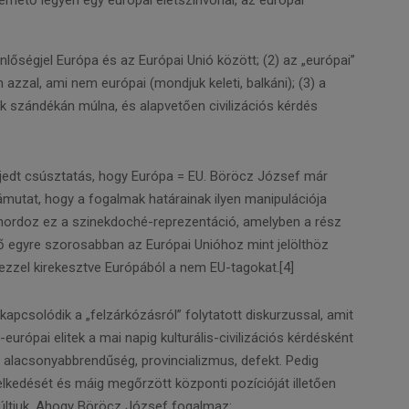
érhető legyen egy európai életszínvonal, az európai
lőségjel Európa és az Európai Unió között; (2) az „európai”
n azzal, ami nem európai (mondjuk keleti, balkáni); (3) a
ek szándékán múlna, és alapvetően civilizációs kérdés
jedt csúsztatás, hogy Európa = EU. Böröcz József már
rámutat, hogy a fogalmak határainak ilyen manipulációja
 hordoz ez a szinekdoché-reprezentáció, amelyben a rész
lő egyre szorosabban az Európai Unióhoz mint jelölthöz
, ezzel kirekesztve Európából a nem EU-tagokat.[4]
csolódik a „felzárkózásról” folytatott diskurzussal, amit
európai elitek a mai napig kulturális-civilizációs kérdésként
e alacsonyabbrendűség, provincializmus, defekt. Pedig
elkedését és máig megőrzött központi pozícióját illetően
múltjuk. Ahogy Böröcz József fogalmaz: