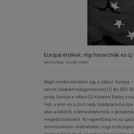
Európai értékek: régi hierarchiák és új
KATEGÓRIA:
EGYÉB
,
PRINT
Majd’ minden kérdésre egy a válasz: Európa –
német zöldpárti külügyminiszter.[1] Az SPD 2
pedig: Európa a válasz.[2] Katarina Barley szöve
fejti: a jelen és a jövő nagy feladataira Európ
akár a békéről, a klímavédelemről, a globalizá
megadóztatásáról. Az egyenlőség és az igazs
természetesen vitathatatlan, hogy ezek jogo