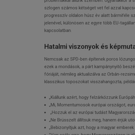
problémákkal állunk szemben. Ugyanakkor a t
szlogen számos kétséget vet fel azzal kapcs
progresszív oldalon húsz év alatt bármiféle 
jelenével, különösen az egyre több EU-tagálla
kapcsolatban.
Hatalmi viszonyok és képmut
Nemcsak az SPD-ben építenek poros lózungo
ezek a mondások, a párt kampánynyitó beszéd
fóriáját, némileg aktualizálva az Orbán-rezsim
klasszikus toposzokat visszahangozta, példáu
„Kiállunk azért, hogy felzárkózzunk Európá
„Mi, Momentumosok európai országot, európ
„Hozzuk el az európai tudást Magyarország
„Ne Brüsszelt állítsuk meg, hanem érjük uto
„Bebizonyítjuk azt, hogy a magyar emberek 