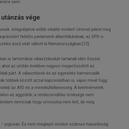
lenére sem.
z utánzás vége
kesek.
Integráljatok előbb inkább minket!
címmel jelent meg
grációért felelős parlamenti államtitkárának, az SPD-s
széles körű vitát váltott ki Németországban.[12]
an is tartományi választásokat tartanak idén ősszel,
, ahol az utóbbi években nagyon megerősödött az
ldali párt. A választások és az egyesítés harmincadik
ták többek között azzal kapcsolatban is, vajon mivel függ
ősebb az AfD és a menekültellenesség. A keletnémetek
ldalon az aggódók; a rendszerváltás öröksége nem
 sérelem nemcsak hogy orvosolva nem lett, de még
sát – jogosan. És nem meglepő módon számos hasonlóság