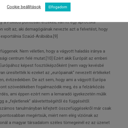
itázni.[7] Vagy arra, hogy 2019. március 4-i, nyílt levélben
Cookie beállítások
Elfogadom
 elnök úgy fogalmaz: „Át kell alakítanunk a kereskedelmi
t a vállalatokat, amelyek szembemennek a stratégiai
gy a Politico pontosan érzékeli, van itt egy aprócska
n volt az, aki demagógiának nevezte azt a felvetést, hogy
exportálnia Szaúd-Arábiába.[9]
függenek. Nem véletlen, hogy a vágyott haladás iránya a
sági centrum felé mutat.[10] Ezért akik Európát az emberi
dig Európához képest fosztóképzőként (nem vagy kevésbé
an üresítették ki ezeket az „európainak” nevezett értékeket
kben, évtizedekben. De azt sem, hogy ami a vágyott Európa
mpont szövedékében fogalmazódik meg, és a felzárkózás
érdés, ami éppen ezért nem a lemaradó igyekezetén múlik
gg a „fejletlenek” alávetettségétől és függésétől.
 számos tanulmányban kifejtett összefüggésekről már csak
ogy pontosabban megértsük, miért nem elég víziónak az
zonál a magyar társadalom széles tömegeinél ez az üzenet