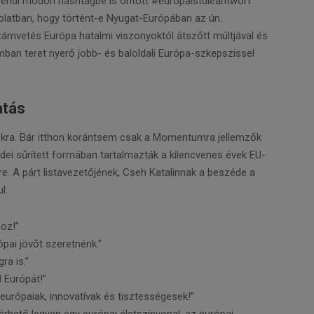
rendi módon hashtagbe is öntött #europaistdieantwort
olatban, hogy történt-e Nyugat-Európában az ún.
számvetés Európa hatalmi viszonyoktól átszőtt múltjával és
mban teret nyerő jobb- és baloldali Európa-szkepszissel
atás
kra. Bár itthon korántsem csak a Momentumra jellemzők
ei sűrített formában tartalmazták a kilencvenes évek EU-
re. A párt listavezetőjének, Cseh Katalinnak a beszéde a
l:
hoz!”
ai jövőt szeretnénk.”
ra is.”
l Európát!”
európaiak, innovatívak és tisztességesek!”