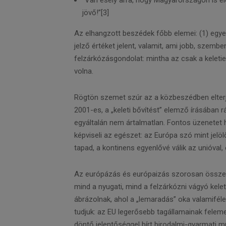
”Van esély arra, hogy Magyarországon is el
jövő!”[3]
Az elhangzott beszédek főbb elemei: (1) egyen
jelző értéket jelent, valamit, ami jobb, szembe
felzárkózásgondolat: mintha az csak a keleti
volna.
Rögtön szemet szúr az a közbeszédben elter
2001-es, a „keleti bővítést” elemző írásában 
egyáltalán nem ártalmatlan. Fontos üzenetet
képviseli az egészet: az Európa szó mint jelö
tapad, a kontinens egyenlővé válik az unióval
Az európázás és európaizás szorosan összekap
mind a nyugati, mind a felzárkózni vágyó kelet-
ábrázolnak, ahol a „lemaradás” oka valamifél
tudjuk: az EU legerősebb tagállamainak felem
döntő jelentőséggel bírt birodalmi-gyarmati 