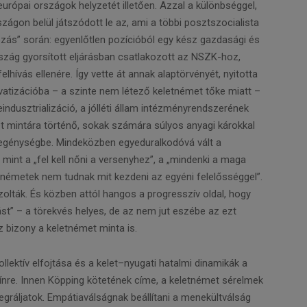
urópai országok helyzetét illetően. Azzal a különbséggel,
gon belül játszódott le az, ami a többi posztszocialista
zás” során: egyenlőtlen pozícióból egy kész gazdasági és
rszág gyorsított eljárásban csatlakozott az NSZK-hoz,
hívás ellenére. Így vette át annak alaptörvényét, nyitotta
rivatizációba – a szinte nem létező keletnémet tőke miatt –
eindusztrializáció, a jólléti állam intézményrendszerének
t mintára történő, sokak számára súlyos anyagi károkkal
zegénységbe. Mindeközben egyeduralkodóvá vált a
, mint a „fel kell nőni a versenyhez”, a „mindenki a maga
németek nem tudnak mit kezdeni az egyéni felelősséggel”.
olták. És közben attól hangos a progresszív oldal, hogy
tást” – a törekvés helyes, de az nem jut eszébe az ezt
 bizony a keletnémet minta is.
llektív elfojtása és a kelet–nyugati hatalmi dinamikák a
ínre. Innen Köpping kötetének címe, a keletnémet sérelmek
egráljatok. Empátiaválságnak beállítani a menekültválság