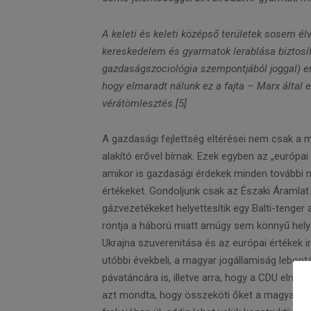
A keleti és keleti középső területek sosem él
kereskedelem és gyarmatok lerablása biztosíto
gazdaságszociológia szempontjából joggal) eml
hogy elmaradt nálunk ez a fajta – Marx által 
vérátömlesztés.[5]
A gazdasági fejlettség eltérései nem csak a m
alakító erővel bírnak. Ezek egyben az „európa
amikor is gazdasági érdekek minden további né
értékeket. Gondoljunk csak az Északi Áramlat 
gázvezetékeket helyettesítik egy Balti-tenger al
rontja a háború miatt amúgy sem könnyű helyz
Ukrajna szuverenitása és az európai értékek 
utóbbi évekbeli, a magyar jogállamiság lebont
pávatáncára is, illetve arra, hogy a CDU elnö
azt mondta, hogy összeköti őket a magyar gaz