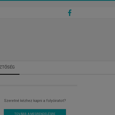
ZTŐSÉG
Szeretné kézhez kapni a folyóiratot?
TOVÁBB A MEGRENDELÉSRE