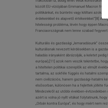
frakcióban ül, addig lehet velük konstruktívan v
közölt EU-víziójában Emmanuel Macron francia
politikánkat, és büntetni vagy kitiltani azoka
érdekeinkkel és alapvető értékeinkkel.”[8] Aho
hitelességi probléma, lévén hogy éppen Macro
Franciaországnak nem lenne szabad fegyvert 
Kulturális és gazdasági „lemaradásunk” össze
kulturálisnak nevezett kérdésekben is a gazda
haladás irányaként ábrázolják, a keletet pe
európai),[11] azok nem veszik tekintetbe, hogy
a hiteltelen politikai szereplők az elmúlt éve
tartalma, az sokféle függés és hatalmi sze
nem civilizációs, hanem gazdasági-hatalmi k
elsősorban, különösen ha a fejlettek jólléte fü
Mindezekről az utóbbi években-évtizedekben
azért is volna jó nyílt vitákat folytatnunk, h
„Orbán kontra Európa”, és hogy miért nem re