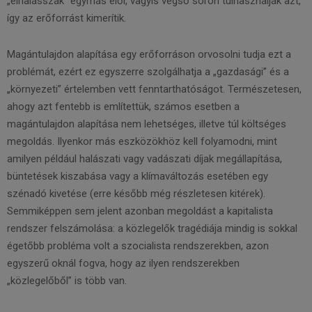
„elhalásszák” egymás elől, vagyis végső soron túlhasználják azt,
így az erőforrást kimerítik.
Magántulajdon alapítása egy erőforráson orvosolni tudja ezt a
problémát, ezért ez egyszerre szolgálhatja a „gazdasági” és a
„környezeti” értelemben vett fenntarthatóságot. Természetesen,
ahogy azt fentebb is említettük, számos esetben a
magántulajdon alapítása nem lehetséges, illetve túl költséges
megoldás. Ilyenkor más eszközökhöz kell folyamodni, mint
amilyen például halászati vagy vadászati díjak megállapítása,
büntetések kiszabása vagy a klímaváltozás esetében egy
szénadó kivetése (erre később még részletesen kitérek).
Semmiképpen sem jelent azonban megoldást a kapitalista
rendszer felszámolása: a közlegelők tragédiája mindig is sokkal
égetőbb probléma volt a szocialista rendszerekben, azon
egyszerű oknál fogva, hogy az ilyen rendszerekben
„közlegelőből” is több van.