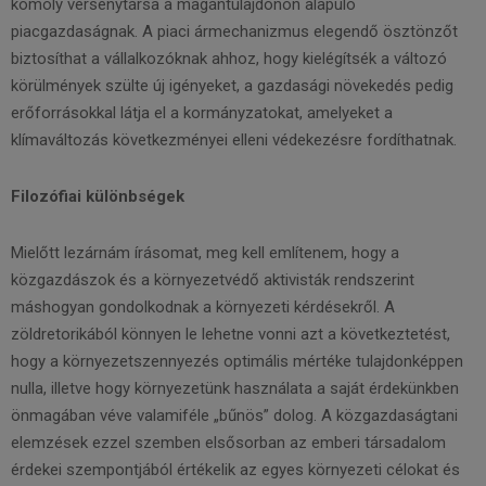
komoly versenytársa a magántulajdonon alapuló
piacgazdaságnak. A piaci ármechanizmus elegendő ösztönzőt
biztosíthat a vállalkozóknak ahhoz, hogy kielégítsék a változó
körülmények szülte új igényeket, a gazdasági növekedés pedig
erőforrásokkal látja el a kormányzatokat, amelyeket a
klímaváltozás következményei elleni védekezésre fordíthatnak.
Filozófiai különbségek
Mielőtt lezárnám írásomat, meg kell említenem, hogy a
közgazdászok és a környezetvédő aktivisták rendszerint
máshogyan gondolkodnak a környezeti kérdésekről. A
zöldretorikából könnyen le lehetne vonni azt a következtetést,
hogy a környezetszennyezés optimális mértéke tulajdonképpen
nulla, illetve hogy környezetünk használata a saját érdekünkben
önmagában véve valamiféle „bűnös” dolog. A közgazdaságtani
elemzések ezzel szemben elsősorban az emberi társadalom
érdekei szempontjából értékelik az egyes környezeti célokat és