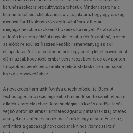
beruházásokat is produktívabbá tehetjük. Mindenesetre ha a
humán tőkét leszűkítjük annak a vizsgálatára, hogy egy ország
mennyit fordít különböző szintű oktatásra, ott már
megfigyelhetjük a csökkenő hozadék törvényét. Az alapfokú
oktatás hozama például nagyobb, mint a felsőoktatásé, hiszen
az előbbire épül az összes későbbi ismeretanyag és skill
elsajátítása. A felsőoktatáson belül egy pontig lehet növekedést
elérni azzal, hogy több ember vesz részt benne, de egy ponton
túl újabb emberek behozatala a felsőoktatásba nem ad sokat
hozzá a növekedéshez.
A növekedés harmadik forrása a technológiai fejlődés. A
technológiai innováció leginkább humán tőkét használ fel az új
ötletek kitermeléséhez. A technológiai változás eredője tehát
végső soron az ember. Emberek agyából pattannak ki új ötletek,
amelyeket szintén emberek cserélnek ki egymással. És ez az,
ami miatt a gazdasági növekedésnek nincs „természetes”