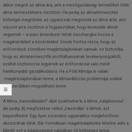
akkor megnő az alma ára, ami a mezőgazdasági termelőket több
alma termesztésére ösztönzi. Ha pedig az almatermesztés
költségei megnőnek, az ugyancsak megnöveli az alma árát, ami
viszont arra ösztönzi a fogyasztókat, hogy kevesebb almát
vegyenek – a piaci árrendszer tehát összhangba hozza a
magánérdeket a közérdekkel. Ennek fontos része, hogy az
erőforrások zömében magántulajdonban vannak: ez biztosítja,
hogy az almatermesztők profitálhassanak tevékenységükből,
ezáltal ösztönözve legyenek az erőforrással való minél
hatékonyabb gazdálkodásra. Ha a Föld klímája is valaki
magántulajdonában lenne, a klímaváltozás problémája sokkal
egyszerűbben megoldható lenne.
A klíma „használatáért” díjat szabhatna ki a klíma „tulajdonosa”,
aki pedig díj megfizetése nélkül „használja” a klímát, azt
beperelhetné. Egy ilyen szcenárió ugyanakkor meglehetősen
abszurdnak tűnik. Bár formálisan magántulajdonba lehetne adni a
klímát, ezt a tulajdonjogot valójában túl költséges lenne