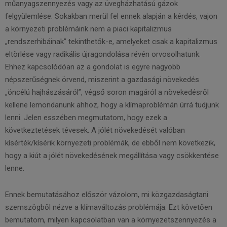
műanyagszennyezés vagy az üvegházhatású gázok
felgyülemlése. Sokakban merül fel ennek alapján a kérdés, vajon
a környezeti problémáink nem a piaci kapitalizmus
„rendszerhibáinak” tekinthetők-e, amelyeket csak a kapitalizmus
eltörlése vagy radikális újragondolása révén orvosolhatunk.
Ehhez kapcsolódóan az a gondolat is egyre nagyobb
népszerűségnek örvend, miszerint a gazdasági növekedés
„öncélú hajhászásáról”, végső soron magáról a növekedésről
kellene lemondanunk ahhoz, hogy a klímaproblémán úrrá tudjunk
lenni. Jelen esszében megmutatom, hogy ezek a
következtetések tévesek. A jólét növekedését valóban
kísérték/kísérik környezeti problémák, de ebből nem következik,
hogy a kiút a jólét növekedésének megállítása vagy csökkentése
lenne.
Ennek bemutatásához először vázolom, mi közgazdaságtani
szemszögből nézve a klímaváltozás problémája. Ezt követően
bemutatom, milyen kapcsolatban van a környezetszennyezés a