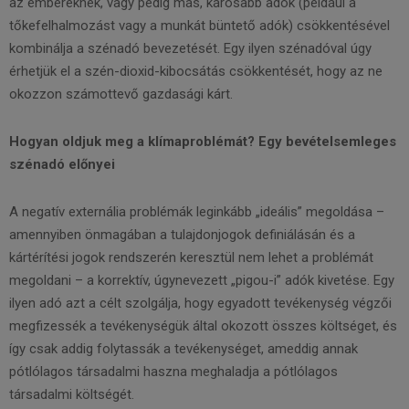
az embereknek, vagy pedig más, károsabb adók (például a
tőkefelhalmozást vagy a munkát büntető adók) csökkentésével
kombinálja a szénadó bevezetését. Egy ilyen szénadóval úgy
érhetjük el a szén-dioxid-kibocsátás csökkentését, hogy az ne
okozzon számottevő gazdasági kárt.
Hogyan oldjuk meg a klímaproblémát? Egy bevételsemleges
szénadó előnyei
A negatív externália problémák leginkább „ideális” megoldása –
amennyiben önmagában a tulajdonjogok definiálásán és a
kártérítési jogok rendszerén keresztül nem lehet a problémát
megoldani – a korrektív, úgynevezett „pigou-i” adók kivetése. Egy
ilyen adó azt a célt szolgálja, hogy egyadott tevékenység végzői
megfizessék a tevékenységük által okozott összes költséget, és
így csak addig folytassák a tevékenységet, ameddig annak
pótlólagos társadalmi haszna meghaladja a pótlólagos
társadalmi költségét.