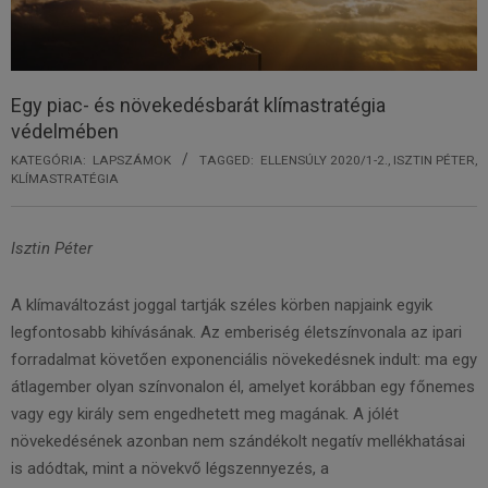
Egy piac- és növekedésbarát klímastratégia
védelmében
KATEGÓRIA:
LAPSZÁMOK
TAGGED:
ELLENSÚLY 2020/1-2.
,
ISZTIN PÉTER
,
KLÍMASTRATÉGIA
Isztin Péter
A klímaváltozást joggal tartják széles körben napjaink egyik
legfontosabb kihívásának. Az emberiség életszínvonala az ipari
forradalmat követően exponenciális növekedésnek indult: ma egy
átlagember olyan színvonalon él, amelyet korábban egy főnemes
vagy egy király sem engedhetett meg magának. A jólét
növekedésének azonban nem szándékolt negatív mellékhatásai
is adódtak, mint a növekvő légszennyezés, a