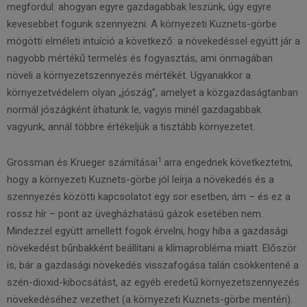
megfordul: ahogyan egyre gazdagabbak leszünk, úgy egyre
kevesebbet fogunk szennyezni. A környezeti Kuznets-görbe
mögötti elméleti intuíció a következő: a növekedéssel együtt jár a
nagyobb mértékű termelés és fogyasztás, ami önmagában
növeli a környezetszennyezés mértékét. Ugyanakkor a
környezetvédelem olyan „jószág”, amelyet a közgazdaságtanban
normál jószágként írhatunk le, vagyis minél gazdagabbak
vagyunk, annál többre értékeljük a tisztább környezetet.
1
Grossman és Krueger számításai
arra engednek következtetni,
hogy a környezeti Kuznets-görbe jól leírja a növekedés és a
szennyezés közötti kapcsolatot egy sor esetben, ám – és ez a
rossz hír – pont az üvegházhatású gázok esetében nem.
Mindezzel együtt amellett fogok érvelni, hogy hiba a gazdasági
növekedést bűnbakként beállítani a klímaprobléma miatt. Először
is, bár a gazdasági növekedés visszafogása talán csökkentené a
szén-dioxid-kibocsátást, az egyéb eredetű környezetszennyezés
növekedéséhez vezethet (a környezeti Kuznets-görbe mentén).