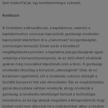
ilyen tradeoffal jár, egy bevételsemleges szénadó.
Konklúzió
A fentiekben a klímaváltozás, a kapitalizmus, valamint a
kapitalizmushoz szorosan kapcsolódó gazdasági növekedés
kapcsolatát tekintettem át a „mainstream” közgazdaságtan
szemüvegén keresztül. Ennek során a következő
megállapításokra jutottam: a kapitalista piacgazdaságnak ugyan
velejárója a környezetszennyezés, de az attól eltérő struktúrák
gyakran még rosszabbul teljesítenek ezen a téren. A gazdasági
növekedés látszólag a környezet „ellenségének” tűnik, de ez
korántsem egyértelmű, sőt a növekedés sokszor elősegíti a
tisztább környezet felé való elmozdulást. Bár az üvegházhatású
gázok kibocsátása valóban növekszik, ahogy növekszik a
gazdaság, a növekedés lehetőséget biztosít a technológiai
innovációra, és ha úgy akarjuk megoldani a klímaproblémát, hogy
közben ezért nem áldozzuk fel a civilizációnkat, akkor a részben