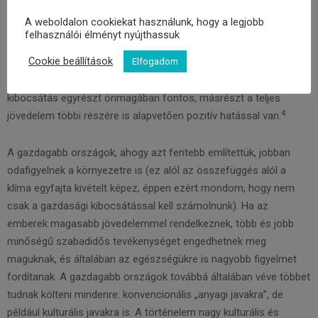
3
közgazdaságtanban ezt „teljes jövedelem” néven ismerjük.
A weboldalon cookiekat használunk, hogy a legjobb
felhasználói élményt nyújthassuk
Ideális esetben tehát nem önmagában a gazdasági kibocsátást,
Cookie beállítások
Elfogadom
hanem a teljes jövedelmet kellene maximalizálnunk – azonban
nem szabad elmennünk amellett a tény mellett, hogy a gazdasági
kibocsátás egyrészt önmagában fontos, másrészt a teljes
4
jövedelem többi részére is alapvetően pozitív hatással van.
A gazdagabb országok, ahogy azt fentebb említettük, jobban
odafigyelnek a környezetre is (ez alól az összefüggés alól a
klíma egyfajta kivételt képez, éppen ezért mondom, hogy nem
csak a gazdasági kibocsátással kell számolnunk). Ha az
emberek magasabb jövedelemmel rendelkeznek, több és jobb
minőségű szabadidős tevékenységet engedhetnek meg
maguknak, és általában az egészségükre is nagyobb figyelmet
fordítanak. A gazdagabb országok továbbá általában véve többet
tudnak költeni mindenre: konvencionális „anyagi javakra”, de
például kulturális javakra is. A történelem nagy kulturális és