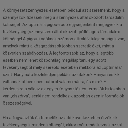
A környezetszennyezés esetében például azt szeretnénk, hogy a
szennyezők fizessék meg a szennyezés által okozott társadalmi
költséget. Az optimális pigou-i adó egységenként megegyezik a
tevékenység (szennyezés) által okozott pótlólagos társadalmi
költséggel.A pigou-i adóknak számos attraktív tulajdonságuk van,
amelyek miatt a közgazdászok jobban szeretik őket, mint a
közvetlen szabályozást. A legfontosabb az, hogy a legtöbb
esetben nem lehet központilag megállapítani, egy adott
tevékenységből mely szereplő esetében mekkora az „optimális”
szint. Hány autó közlekedjen például az utakon? Hányan és kik
váltsanak át benzines autóról valami másra, és mire? E
kérdésekre a válasz az egyes fogyasztók és termelők birtokában
van „elszórva”, senki nem rendelkezik azonban ezen információk
összességével.
Ha a fogyasztók és termelők az adó következtében érzékelik
tevékenységük minden költségét, akkor már rendelkeznek azzal