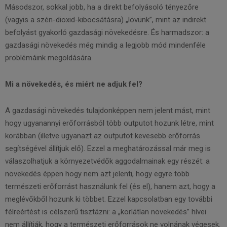
Másodszor, sokkal jobb, ha a direkt befolyásoló tényezőre
(vagyis a szén-dioxid-kibocsátásra) „lövünk”, mint az indirekt
befolyást gyakorló gazdasági növekedésre. És harmadszor: a
gazdasági növekedés még mindig a legjobb mód mindenféle
problémáink megoldására.
Mi a növekedés, és miért ne adjuk fel?
A gazdasági növekedés tulajdonképpen nem jelent mást, mint
hogy ugyanannyi erőforrásból több outputot hozunk létre, mint
korábban (illetve ugyanazt az outputot kevesebb erőforrás
segítségével állítjuk elő). Ezzel a meghatározással már meg is
válaszolhatjuk a környezetvédők aggodalmainak egy részét: a
növekedés éppen hogy nem azt jelenti, hogy egyre több
természeti erőforrást használunk fel (és el), hanem azt, hogy a
meglévőkből hozunk ki többet. Ezzel kapcsolatban egy további
félreértést is célszerű tisztázni: a „korlátlan növekedés” hívei
nem állítják, hogy a természeti erőforrások ne volnának végesek.