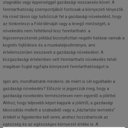
stagnálás vagy éppenséggel gazdasági visszaesés követ. A
fenntarthatóság szempontjából fontosak a környezeti tényezők.
Ha rövid távon úgy turbózzuk fel a gazdasági növekedést, hogy
az tönkreteszi a Föld klímáját vagy a levegő minőségét, a
növekedés nem feltétlenül lesz fenntartható: a
légszennyezésnek például bizonyítottan negatív hatásai vannak a
kognitív fejlődésre és a munkateljesítményre, ami
értelemszerűen visszaveti a gazdasági növekedést. A
közgazdasági értelemben vett fenntartható növekedés tehát
magában foglal egyfajta környezeti fenntarthatóságot is.
Igen ám, mondhatnánk minderre, de miért is cél egyáltalán a
gazdasági növekedés? Először is jegyezzük meg, hogy a
gazdasági növekedés természetesen nem egyenlő a jóléttel.
Ahhoz, hogy teljesebb képet kapjunk a jólétről, a gazdasági
kibocsátás mellett a szabadidő vagy a „háztartási termelés”
értékét is figyelembe kell venni, amihez hozzátartozik az
egészség és az egészséges környezet értéke is. A