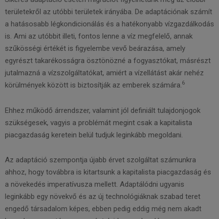
területekről az utóbbi területek irányába. De adaptációnak számít
a hatásosabb légkondicionálás és a hatékonyabb vízgazdálkodás
is. Ami az utóbbit illeti, fontos lenne a víz megfelelő, annak
szűkösségi értékét is figyelembe vevő beárazása, amely
egyrészt takarékosságra ösztönözné a fogyasztókat, másrészt
jutalmazná a vízszolgáltatókat, amiért a vízellátást akár nehéz
6
körülmények között is biztosítják az emberek számára.
Ehhez működő árrendszer, valamint jól definiált tulajdonjogok
szükségesek, vagyis a problémát megint csak a kapitalista
piacgazdaság keretein belül tudjuk leginkább megoldani.
Az adaptáció szempontja újabb érvet szolgáltat számunkra
ahhoz, hogy továbbra is kitartsunk a kapitalista piacgazdaság és
a növekedés imperatívusza mellett. Adaptálódni ugyanis
leginkább egy növekvő és az új technológiáknak szabad teret
engedő társadalom képes, ebben pedig eddig még nem akadt