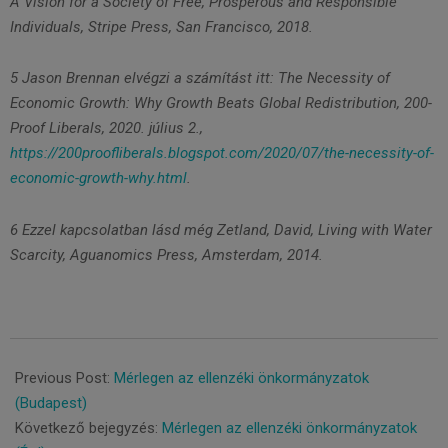
A Vision for a Society of Free, Prosperous and Responsible
Individuals, Stripe Press, San Francisco, 2018.
5 Jason Brennan elvégzi a számítást itt: The Necessity of
Economic Growth: Why Growth Beats Global Redistribution, 200-
Proof Liberals, 2020. július 2.,
https://200proofliberals.blogspot.com/2020/07/the-necessity-of-
economic-growth-why.html
.
6 Ezzel kapcsolatban lásd még Zetland, David, Living with Water
Scarcity, Aguanomics Press, Amsterdam, 2014.
2021-
03-
Previous Post:
Mérlegen az ellenzéki önkormányzatok
10
(Budapest)
Következő bejegyzés:
Mérlegen az ellenzéki önkormányzatok