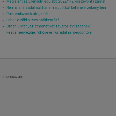
Megjelent az Ellensúly legújabb 2022/1-2. összevont száma!
Nem is a társadalmat,hanem a politikát kellene érzékenyíteni
Pártrendszerek átrajzolói
Lehet-e zöld a rezsicsökkentés?
Orbán Viktor, „az átmenet két zavaros évtizedének”
kezdeményezője, főhőse és forradalmi megdöntője
Impresszum