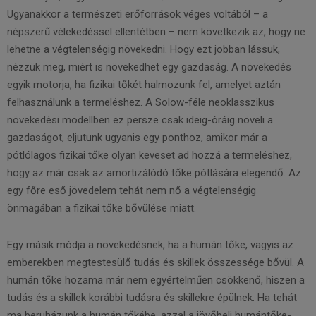
Ugyanakkor a természeti erőforrások véges voltából – a
népszerű vélekedéssel ellentétben – nem következik az, hogy ne
lehetne a végtelenségig növekedni. Hogy ezt jobban lássuk,
nézzük meg, miért is növekedhet egy gazdaság. A növekedés
egyik motorja, ha fizikai tőkét halmozunk fel, amelyet aztán
felhasználunk a termeléshez. A Solow-féle neoklasszikus
növekedési modellben ez persze csak ideig-óráig növeli a
gazdaságot, eljutunk ugyanis egy ponthoz, amikor már a
pótlólagos fizikai tőke olyan keveset ad hozzá a termeléshez,
hogy az már csak az amortizálódó tőke pótlására elegendő. Az
egy főre eső jövedelem tehát nem nő a végtelenségig
önmagában a fizikai tőke bővülése miatt.
Egy másik módja a növekedésnek, ha a humán tőke, vagyis az
emberekben megtestesülő tudás és skillek összessége bővül. A
humán tőke hozama már nem egyértelműen csökkenő, hiszen a
tudás és a skillek korábbi tudásra és skillekre épülnek. Ha tehát
ma beruházunk a humán tőkébe, azzal a jövőbeli humántőke-