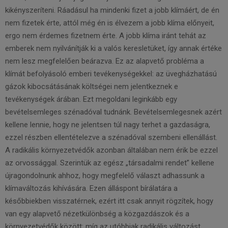
kikényszeríteni. Ráadásul ha mindenki fizet a jobb klímáért, de én
nem fizetek érte, attól még én is élvezem a jobb klíma előnyeit,
ergo nem érdemes fizetnem érte. A jobb klíma iránt tehát az
emberek nem nyilvánítják ki a valós keresletüket, így annak értéke
nem lesz megfelelően beárazva. Ez az alapvető probléma a
klímát befolyásoló emberi tevékenységekkel: az üvegházhatású
gázok kibocsátásának költségei nem jelentkeznek e
tevékenységek árában. Ezt megoldani leginkább egy
bevételsemleges szénadóval tudnánk. Bevételsemlegesnek azért
kellene lennie, hogy ne jelentsen túl nagy terhet a gazdaságra,
ezzel részben ellentételezve a szénadóval szembeni ellenállást.
A radikális környezetvédők azonban általában nem érik be ezzel
az orvossággal. Szerintük az egész „társadalmi rendet” kellene
újragondolnunk ahhoz, hogy megfelelő választ adhassunk a
klímaváltozás kihívására. Ezen álláspont bírálatára a
későbbiekben visszatérnek, ezért itt csak annyit rögzítek, hogy
van egy alapvető nézetkülönbség a közgazdászok és a
környezetvédők között: míg az utóbbiak radikális változást