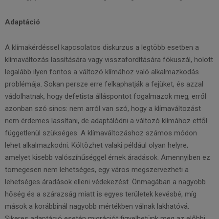
Adaptáció
A klímakérdéssel kapcsolatos diskurzus a legtöbb esetben a
klímaváltozás lassítására vagy visszafordítására fókuszál, holott
legalább ilyen fontos a változó klímához való alkalmazkodás
problémája. Sokan persze erre felkaphatják a fejüket, és azzal
vádolhatnak, hogy defetista álláspontot fogalmazok meg, erről
azonban szó sincs: nem arról van szó, hogy a klímaváltozást
nem érdemes lassítani, de adaptálódni a változó klímához ettől
függetlenül szükséges. A klímaváltozáshoz számos módon
lehet alkalmazkodni. Költözhet valaki például olyan helyre,
amelyet kisebb valószínűséggel érnek áradások. Amennyiben ez
tömegesen nem lehetséges, egy város megszervezheti a
lehetséges áradások elleni védekezést. Önmagában a nagyobb
hőség és a szárazság miatt is egyes területek kevésbé, míg
mások a korábbinál nagyobb mértékben válnak lakhatóvá.
Sikeres adaptáció esetén migrációt figyelhetünk meg az előbbi