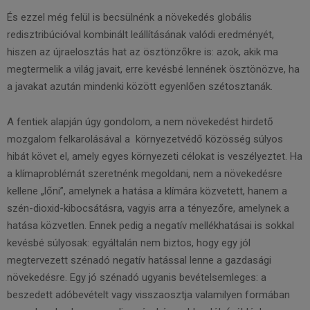
És ezzel még felül is becsülnénk a növekedés globális
redisztribúcióval kombinált leállításának valódi eredményét,
hiszen az újraelosztás hat az ösztönzőkre is: azok, akik ma
megtermelik a világ javait, erre kevésbé lennének ösztönözve, ha
a javakat azután mindenki között egyenlően szétosztanák.
A fentiek alapján úgy gondolom, a nem növekedést hirdető
mozgalom felkarolásával a környezetvédő közösség súlyos
hibát követ el, amely egyes környezeti célokat is veszélyeztet. Ha
a klímaproblémát szeretnénk megoldani, nem a növekedésre
kellene „lőni”, amelynek a hatása a klímára közvetett, hanem a
szén-dioxid-kibocsátásra, vagyis arra a tényezőre, amelynek a
hatása közvetlen. Ennek pedig a negatív mellékhatásai is sokkal
kevésbé súlyosak: egyáltalán nem biztos, hogy egy jól
megtervezett szénadó negatív hatással lenne a gazdasági
növekedésre. Egy jó szénadó ugyanis bevételsemleges: a
beszedett adóbevételt vagy visszaosztja valamilyen formában