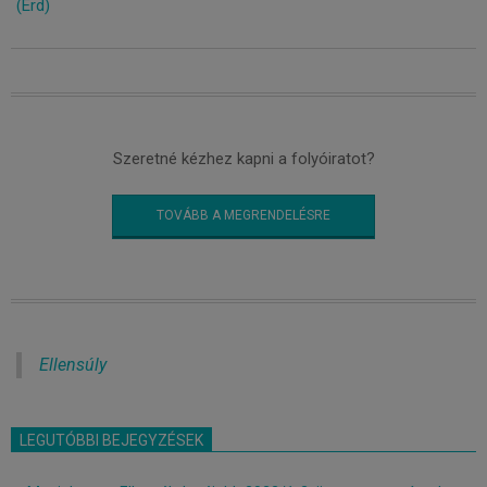
(Érd)
Szeretné kézhez kapni a folyóiratot?
TOVÁBB A MEGRENDELÉSRE
Ellensúly
LEGUTÓBBI BEJEGYZÉSEK