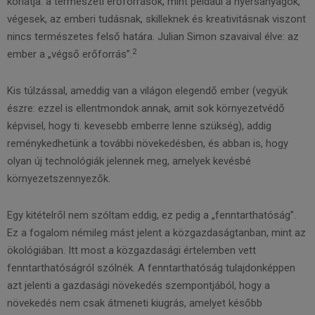
korlátja: a természeti erőforrások, mint például a nyersanyagok,
végesek, az emberi tudásnak, skilleknek és kreativitásnak viszont
nincs természetes felső határa. Julian Simon szavaival élve: az
2
ember a „végső erőforrás”.
Kis túlzással, ameddig van a világon elegendő ember (vegyük
észre: ezzel is ellentmondok annak, amit sok környezetvédő
képvisel, hogy ti. kevesebb emberre lenne szükség), addig
reménykedhetünk a további növekedésben, és abban is, hogy
olyan új technológiák jelennek meg, amelyek kevésbé
környezetszennyezők.
Egy kitételről nem szóltam eddig, ez pedig a „fenntarthatóság”.
Ez a fogalom némileg mást jelent a közgazdaságtanban, mint az
ökológiában. Itt most a közgazdasági értelemben vett
fenntarthatóságról szólnék. A fenntarthatóság tulajdonképpen
azt jelenti a gazdasági növekedés szempontjából, hogy a
növekedés nem csak átmeneti kiugrás, amelyet később