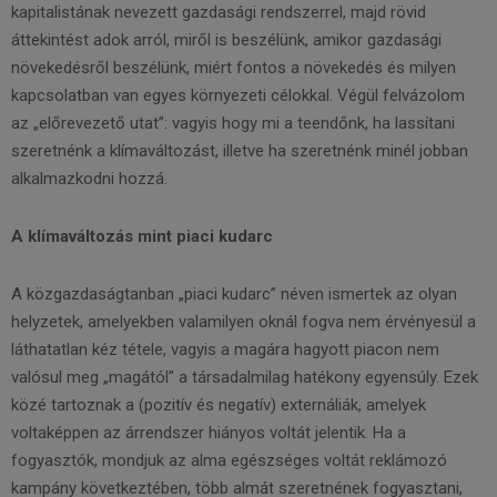
kapitalistának nevezett gazdasági rendszerrel, majd rövid
áttekintést adok arról, miről is beszélünk, amikor gazdasági
növekedésről beszélünk, miért fontos a növekedés és milyen
kapcsolatban van egyes környezeti célokkal. Végül felvázolom
az „előrevezető utat”: vagyis hogy mi a teendőnk, ha lassítani
szeretnénk a klímaváltozást, illetve ha szeretnénk minél jobban
alkalmazkodni hozzá.
A klímaváltozás mint piaci kudarc
A közgazdaságtanban „piaci kudarc” néven ismertek az olyan
helyzetek, amelyekben valamilyen oknál fogva nem érvényesül a
láthatatlan kéz tétele, vagyis a magára hagyott piacon nem
valósul meg „magától” a társadalmilag hatékony egyensúly. Ezek
közé tartoznak a (pozitív és negatív) externáliák, amelyek
voltaképpen az árrendszer hiányos voltát jelentik. Ha a
fogyasztók, mondjuk az alma egészséges voltát reklámozó
kampány következtében, több almát szeretnének fogyasztani,