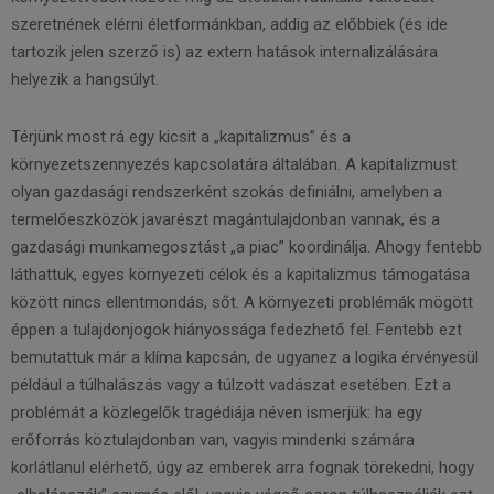
szeretnének elérni életformánkban, addig az előbbiek (és ide
tartozik jelen szerző is) az extern hatások internalizálására
helyezik a hangsúlyt.
Térjünk most rá egy kicsit a „kapitalizmus” és a
környezetszennyezés kapcsolatára általában. A kapitalizmust
olyan gazdasági rendszerként szokás definiálni, amelyben a
termelőeszközök javarészt magántulajdonban vannak, és a
gazdasági munkamegosztást „a piac” koordinálja. Ahogy fentebb
láthattuk, egyes környezeti célok és a kapitalizmus támogatása
között nincs ellentmondás, sőt. A környezeti problémák mögött
éppen a tulajdonjogok hiányossága fedezhető fel. Fentebb ezt
bemutattuk már a klíma kapcsán, de ugyanez a logika érvényesül
például a túlhalászás vagy a túlzott vadászat esetében. Ezt a
problémát a közlegelők tragédiája néven ismerjük: ha egy
erőforrás köztulajdonban van, vagyis mindenki számára
korlátlanul elérhető, úgy az emberek arra fognak törekedni, hogy