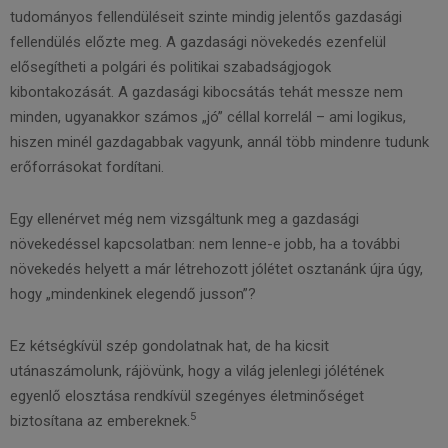
tudományos fellendüléseit szinte mindig jelentős gazdasági
fellendülés előzte meg. A gazdasági növekedés ezenfelül
elősegítheti a polgári és politikai szabadságjogok
kibontakozását. A gazdasági kibocsátás tehát messze nem
minden, ugyanakkor számos „jó” céllal korrelál – ami logikus,
hiszen minél gazdagabbak vagyunk, annál több mindenre tudunk
erőforrásokat fordítani.
Egy ellenérvet még nem vizsgáltunk meg a gazdasági
növekedéssel kapcsolatban: nem lenne-e jobb, ha a további
növekedés helyett a már létrehozott jólétet osztanánk újra úgy,
hogy „mindenkinek elegendő jusson”?
Ez kétségkívül szép gondolatnak hat, de ha kicsit
utánaszámolunk, rájövünk, hogy a világ jelenlegi jólétének
egyenlő elosztása rendkívül szegényes életminőséget
5
biztosítana az embereknek.