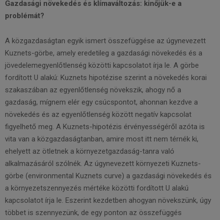
Gazdasági növekedés és klímaváltozás: kinőjük-e a
problémát?
A közgazdaságtan egyik ismert összefüggése az úgynevezett
Kuznets-görbe, amely eredetileg a gazdasági növekedés és a
jövedelemegyenlőtlenség közötti kapcsolatot írja le. A görbe
fordított U alakú: Kuznets hipotézise szerint a növekedés korai
szakaszában az egyenlőtlenség növekszik, ahogy nő a
gazdaság, mígnem elér egy csúcspontot, ahonnan kezdve a
növekedés és az egyenlőtlenség között negatív kapcsolat
figyelhető meg. A Kuznets-hipotézis érvényességéről azóta is
vita van a közgazdaságtanban, amire most itt nem térnék ki,
ehelyett az ötletnek a környezetgazdaság-tanra való
alkalmazásáról szólnék. Az úgynevezett környezeti Kuznets-
görbe (environmental Kuznets curve) a gazdasági növekedés és
a környezetszennyezés mértéke közötti fordított U alakú
kapcsolatot írja le. Eszerint kezdetben ahogyan növekszünk, úgy
többet is szennyezünk, de egy ponton az összefüggés