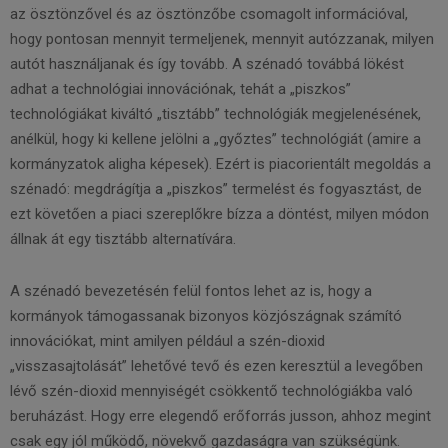
az ösztönzővel és az ösztönzőbe csomagolt információval,
hogy pontosan mennyit termeljenek, mennyit autózzanak, milyen
autót használjanak és így tovább. A szénadó továbbá lökést
adhat a technológiai innovációnak, tehát a „piszkos”
technológiákat kiváltó „tisztább” technológiák megjelenésének,
anélkül, hogy ki kellene jelölni a „győztes” technológiát (amire a
kormányzatok aligha képesek). Ezért is piacorientált megoldás a
szénadó: megdrágítja a „piszkos” termelést és fogyasztást, de
ezt követően a piaci szereplőkre bízza a döntést, milyen módon
állnak át egy tisztább alternatívára.
A szénadó bevezetésén felül fontos lehet az is, hogy a
kormányok támogassanak bizonyos közjószágnak számító
innovációkat, mint amilyen például a szén-dioxid
„visszasajtolását” lehetővé tevő és ezen keresztül a levegőben
lévő szén-dioxid mennyiségét csökkentő technológiákba való
beruházást. Hogy erre elegendő erőforrás jusson, ahhoz megint
csak egy jól működő, növekvő gazdaságra van szükségünk.