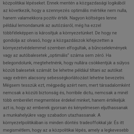
közpolitikai lépéseket. Ennek mentén a közgazdasági logikából
az következik, hogy a szennyezés optimális mértéke nem nulla,
hanem valamekkora pozitív érték. Nagyon költséges lenne
például lemondanunk az autózásról, még ha ezzel
többféleképpen is károsítjuk a környezetünket. De hogy ne
gondolja az olvasó, hogy a közgazdászok kifejezetten a
környezetvédelemmel szemben elfogultak, a bűncselekmények
vagy az autóbalesetek „optimális” száma sem zéró. Ha
belegondolunk, megtehetnénk, hogy nullára csökkentjük a súlyos
közúti balesetek számát: be lehetne például tiltani az autókat
vagy extrém alacsony sebességkorlátozást lehetne bevezetni.
Mégsem tesszük ezt, mégpedig azért nem, mert társadalomként
nemcsak a közúti biztonság és, horribile dictu, nemcsak a minél
több emberélet megmentése érdekel minket, hanem értékeljük
azt is, hogy az emberek gyorsan és kényelmesen eljuthassanak
a munkahelyükre vagy szabadon utazhassanak. A
környezetpolitikában is minden döntés tradeoffokkal jár. És itt
megismétlem, hogy az a közpolitikai lépés, amely a legkevesebb