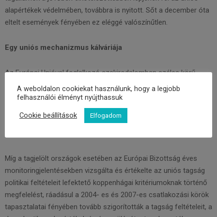
alapértékek védelmében, továbbra is nyitott. Sőt a december óta
eltelt események fényében ez eléggé valószínűtlen.
Egy uniós mechanizmus kálváriája
Az Európai Unióval foglalkozó szakirodalomban széles körű
egyetértés uralkodik azzal kapcsolatban, hogy a kelet-közép-
A weboldalon cookiekat használunk, hogy a legjobb
európai régióban 2010-et követően tapasztalható demokratikus
felhasználói élményt nyújthassuk
hanyatlás egyik fő oka a csatlakozás utáni demokratikus
Cookie beállítások
Elfogadom
kondicionalitás (post-accession conditionality) szinte teljes
hiánya volt.
Míg a tagjelölt országok esetében az Európai Bizottság éves
monitoringjelentésekben vizsgálta és értékelte az uniós tagság
politikai feltételeit lefektető koppenhágai kritériumoknak történő
megfelelést, ráadásul a 2004- es és 2007-es csatlakozási körök
tapasztalatai fényében tovább szigorították a tagság feltételeit, a