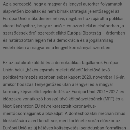
Az a percepció, hogy a magyar és lengyel autoriter folyamatok
alapvetően izoláltak és nem bírnak stratégiai jelentőséggel az
Európai Unió működésére nézve, nagyban hozzájárult a politikai
akarat hiányához, hogy az unió – és azon belül is elsősorban „a
szerződések őre” szerepét ellátó Európai Bizottság – érdemben
és határozottan lépjen fel a demokrácia és a jogállamiság
védelmében a magyar és a lengyel kormánnyal szemben.
Ez az autokratizálódó és a demokratikus tagállamok Európai
Unión belüli „békés egymás mellett élését” lehetővé tevő
politikaértelmezés azonban sebet kapott 2020. november 16-án,
amikor hosszas fenyegetőzés után a lengyel és a magyar
kormány képviselői bejelentették az Európai Unió 2021–2027-es
időszakra vonatkozó hosszú távú költségvetésének (MFF) és a
Next Generation EU névre keresztelt koronavírus-
mentőcsomagjának a blokádját. A döntéshozatali mechanizmus
blokkolására azért került sor, mert története során először az
Európai Unió az új hétéves költségvetési periódusban formálisan