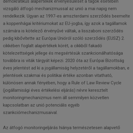
demokratikus alapértékek érvényesülését a tagok esetében
vizsgáló átfogó mechanizmussal az unió a mai napig nem
rendelkezik. Ugyan az 1997-es amszterdami szerződés beemelte
a koppenhágai kritériumokat az EU-jogba, így azok a tagállamok
számára is kötelező érvényűvé váltak, a lisszaboni szerződés
pedig kibővítette az Európai Unióról szóló szerződés (EUSZ) 2.
cikkében foglalt alapértékek körét, a cikkből fakadó
kötelezettségek jellege és megsértésük szankcionálhatósága
továbbra is viták tárgyát képezi. 2020 óta az Európai Bizottság
éves jelentést ad ki a jogállamiság helyzetéről a tagállamokban, e
jelentések szakmai és politikai értéke azonban vitatható,
különösen annak fényében, hogy a Rule of Law Review Cycle
(jogállamisági éves értékelési eljárás) névre keresztelt
monitoringmechanizmus nem áll semmilyen közvetlen
kapcsolatban az unió potenciális egyéb
szankciómechanizmusaival.
Az átfogó monitoringeljárás hiánya természetesen alapvető