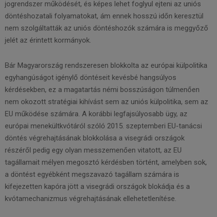
jogrendszer működését, és képes lehet foglyul ejteni az uniós
döntéshozatali folyamatokat, ám ennek hosszú időn keresztül
nem szolgáltatták az uniós döntéshozók számára is meggyőző
jelét az érintett kormányok.
Bár Magyarország rendszeresen blokkolta az európai külpolitika
egyhangúságot igénylő döntéseit kevésbé hangsúlyos
kérdésekben, ez a magatartás némi bosszúságon túlmenően
nem okozott stratégiai kihívást sem az uniós külpolitika, sem az
EU működése számára. A korábbi legfajsúlyosabb ügy, az
európai menekültkvótáról szóló 2015. szeptemberi EU-tanácsi
döntés végrehajtásának blokkolása a visegrádi országok
részéről pedig egy olyan messzemenően vitatott, az EU
tagállamait mélyen megosztó kérdésben történt, amelyben sok,
a döntést egyébként megszavazó tagállam számára is
kifejezetten kapóra jött a visegrádi országok blokádja és a
kvótamechanizmus végrehajtásának ellehetetlenítése.