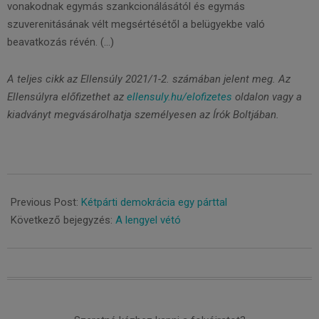
vonakodnak egymás szankcionálásától és egymás
szuverenitásának vélt megsértésétől a belügyekbe való
beavatkozás révén. (…)
A teljes cikk az Ellensúly 2021/1-2. számában jelent meg. Az
Ellensúlyra előfizethet az
ellensuly.hu/elofizetes
oldalon vagy a
kiadványt megvásárolhatja személyesen az Írók Boltjában.
2021-
07-
Previous Post:
Kétpárti demokrácia egy párttal
29
Következő bejegyzés:
A lengyel vétó