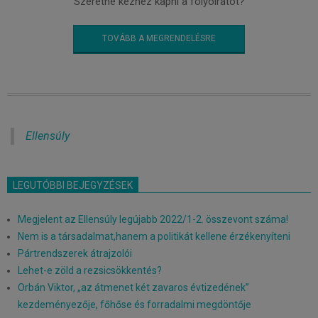
Szeretné kézhez kapni a folyóiratot?
TOVÁBB A MEGRENDELÉSRE
Ellensúly
LEGUTÓBBI BEJEGYZÉSEK
Megjelent az Ellensúly legújabb 2022/1-2. összevont száma!
Nem is a társadalmat,hanem a politikát kellene érzékenyíteni
Pártrendszerek átrajzolói
Lehet-e zöld a rezsicsökkentés?
Orbán Viktor, „az átmenet két zavaros évtizedének”
kezdeményezője, főhőse és forradalmi megdöntője