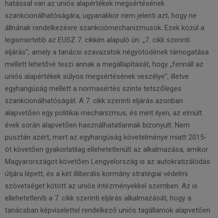
hatással van az uniós alapértékek megsértésének
szankcionálhatóságára, ugyanakkor nem jelenti azt, hogy ne
állnának rendelkezésre szankciómechanizmusok. Ezek közül a
legismertebb az EUSZ 7. cikkén alapuló ún. „7. cikk szerinti
eljárás”, amely a tanácsi szavazatok négyötödének támogatása
mellett lehetővé teszi annak a megállapítását, hogy „fennáll az
uniós alapértékek súlyos megsértésének veszélye”, illetve
egyhangúság mellett a normasértés szinte tetszőleges
szankcionálhatóságát. A 7. cikk szerinti eljárás azonban
alapvetően egy politikai mechanizmus, és mint ilyen, az elmúlt
évek során alapvetően használhatatlannak bizonyult. Nem
pusztán azért, mert az egyhangúság követelménye miatt 2015-
öt követően gyakorlatilag ellehetetlenült az alkalmazása, amikor
Magyarországot követően Lengyelország is az autokratizálódás
útjára lépett, és a két illiberális kormány stratégiai védelmi
szövetséget kötött az uniós intézményekkel szemben. Az is
ellehetetleníti a 7. cikk szerinti eljárás alkalmazását, hogy a
tanácsban képviselettel rendelkező uniós tagállamok alapvetően