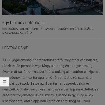
Egy blokád anatómiája
KATEGÓRIA:
ONLINE
,
PRINT
TAGGED:
EURÓPAI UNIÓ
,
ILLIBERÁLIS
,
MAGYAROSZÁG
,
VÉTÓ
HEGEDŰS DÁNIEL
Az EU jogállamisági feltételrendszeréről folytatott vita háttere,
részletei és perspektívája Magyarország és Lengyelország
éveken át tartó autokratizálódása sokáig alapvetően elszigetelt
jelenségnek tűnt az Európai Unió fő döntéshozói számára.
Európai jogászok, illetve az illiberális rendszerek belső és
nemzetközi kritikusai ugyan mantraszerűen figyelmeztettek az
autoriter folyamatok uniós szintre történő begyűrűzésének
lehetőségére, ami alapjaiban kérdőjelezheti meg az uniós