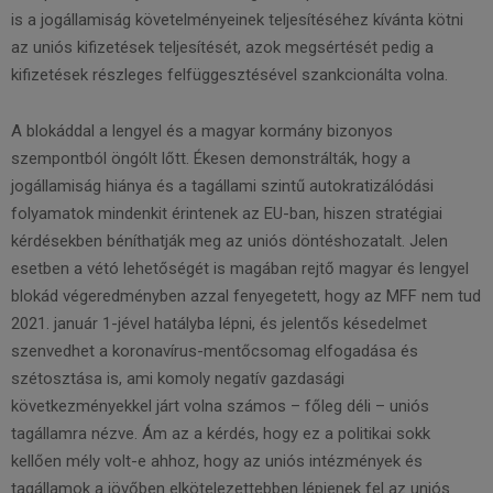
is a jogállamiság követelményeinek teljesítéséhez kívánta kötni
az uniós kifizetések teljesítését, azok megsértését pedig a
kifizetések részleges felfüggesztésével szankcionálta volna.
A blokáddal a lengyel és a magyar kormány bizonyos
szempontból öngólt lőtt. Ékesen demonstrálták, hogy a
jogállamiság hiánya és a tagállami szintű autokratizálódási
folyamatok mindenkit érintenek az EU-ban, hiszen stratégiai
kérdésekben béníthatják meg az uniós döntéshozatalt. Jelen
esetben a vétó lehetőségét is magában rejtő magyar és lengyel
blokád végeredményben azzal fenyegetett, hogy az MFF nem tud
2021. január 1-jével hatályba lépni, és jelentős késedelmet
szenvedhet a koronavírus-mentőcsomag elfogadása és
szétosztása is, ami komoly negatív gazdasági
következményekkel járt volna számos – főleg déli – uniós
tagállamra nézve. Ám az a kérdés, hogy ez a politikai sokk
kellően mély volt-e ahhoz, hogy az uniós intézmények és
tagállamok a jövőben elkötelezettebben lépjenek fel az uniós