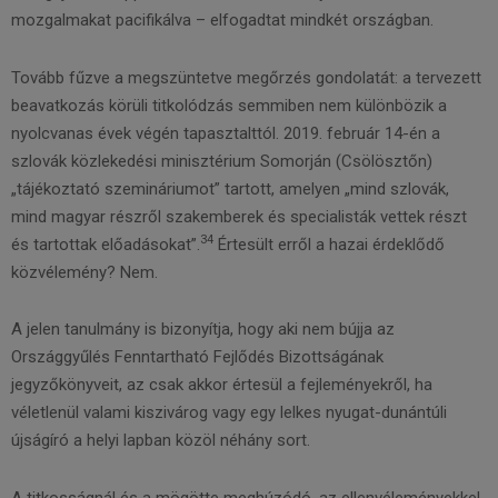
mozgalmakat pacifikálva – elfogadtat mindkét országban.
Tovább fűzve a megszüntetve megőrzés gondolatát: a tervezett
beavatkozás körüli titkolódzás semmiben nem különbözik a
nyolcvanas évek végén tapasztalttól. 2019. február 14-én a
szlovák közlekedési minisztérium Somorján (Csölösztőn)
„tájékoztató szemináriumot” tartott, amelyen „mind szlovák,
mind magyar részről szakemberek és specialisták vettek részt
34
és tartottak előadásokat”.
Értesült erről a hazai érdeklődő
közvélemény? Nem.
A jelen tanulmány is bizonyítja, hogy aki nem bújja az
Országgyűlés Fenntartható Fejlődés Bizottságának
jegyzőkönyveit, az csak akkor értesül a fejleményekről, ha
véletlenül valami kiszivárog vagy egy lelkes nyugat-dunántúli
újságíró a helyi lapban közöl néhány sort.