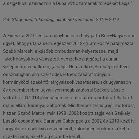
18
a szigetközi szakaszon a Duna vízhozamának töredékét kapja.
2.4. Stagnálás, titkosság, újabb nekifeszülés:
2010–2019
A Fidesz a 2010-es kampányban nem bolygatta Bős–Nagymaros
ügyét, ahogy utána sem, egészen 2012-ig, amikor felhatalmazta
Szabó Marcelt, a később ombudsman-helyettessé, majd
alkotmánybíróvá választott nemzetközi jogászt a dunai
vízlépcsőre vonatkozó, „a hágai Nemzetközi Bíróság ítéletével
összhangban álló szerződés létrehozására” irányuló
kormányközi szakértői tárgyalások vezetésére, akit ugyanazon
év decemberében ugyanilyen megbízatással Székely László
váltott fel. Ő 2014 júniusában adta át a stafétabotot a feladatot
ma is ellátó Baranyai Gábornak. Mindhárom férfiú „régi motoros”,
hiszen Szabó Marcel már 1998–2002 között tagja volt Székely
László csapatának, Baranyai Gábor pedig a 2002 és 2010 közötti
tárgyalások cselekvő részese volt, különösen amikor szűkebb
szakterülete, az EU-jog előtérbe került.