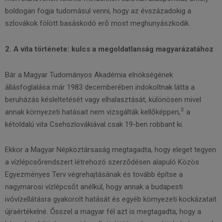
boldogan fogja tudomásul venni, hogy az évszázadokig a
szlovákok fölött basáskodó erő most meghunyászkodik.
2. A vita története: kulcs a megoldatlanság magyarázatához
Bár a Magyar Tudományos Akadémia elnökségének
állásfoglalása már 1983 decemberében indokoltnak látta a
beruházás késleltetését vagy elhalasztását, különösen mivel
3
annak környezeti hatásait nem vizsgálták kellőképpen,
a
kétoldalú vita Csehszlovákiával csak 19-ben robbant ki.
Ekkor a Magyar Népköztársaság megtagadta, hogy eleget tegyen
a vízlépcsőrendszert létrehozó szerződésen alapuló Közös
Egyezményes Terv végrehajtásának és tovább építse a
nagymarosi vízlépcsőt anélkül, hogy annak a budapesti
ivóvízellátásra gyakorolt hatását és egyéb környezeti kockázatait
újraértékelné. Ősszel a magyar fél azt is megtagadta, hogy a