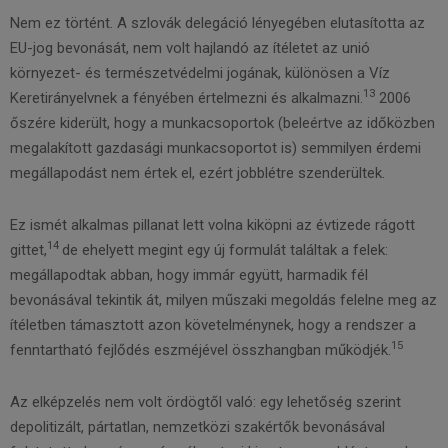
Nem ez történt. A szlovák delegáció lényegében elutasította az
EU-jog bevonását, nem volt hajlandó az ítéletet az unió
környezet- és természetvédelmi jogának, különösen a Víz
13
Keretirányelvnek a fényében értelmezni és alkalmazni.
2006
őszére kiderült, hogy a munkacsoportok (beleértve az időközben
megalakított gazdasági munkacsoportot is) semmilyen érdemi
megállapodást nem értek el, ezért jobblétre szenderültek.
Ez ismét alkalmas pillanat lett volna kiköpni az évtizede rágott
14
gittet,
de ehelyett megint egy új formulát találtak a felek:
megállapodtak abban, hogy immár együtt, harmadik fél
bevonásával tekintik át, milyen műszaki megoldás felelne meg az
ítéletben támasztott azon követelménynek, hogy a rendszer a
15
fenntartható fejlődés eszméjével összhangban működjék.
Az elképzelés nem volt ördögtől való: egy lehetőség szerint
depolitizált, pártatlan, nemzetközi szakértők bevonásával