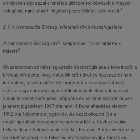
amelyeken épp azzal ellentétes álláspontot képviselt a magyar
4
delegáció, mint amiért Hágában peres félként szót emelt.
2.1. A Nemzetközi Bíróság ítéletének rövid összefoglalása
A Nemzetközi Bíróság 1997. szeptember 25-én hirdette ki
5
ítéletét.
Olvasatomban az ítélet legkurtább összefoglalása a következő: a
bíróság elfogadta, hogy második erőművet és duzzasztót nem
kell építeni, mivel mindkét fél lemondott a csúcsrajáratásról,
ezért a nagymarosi vízlépcső felépítésének elmaradása csak
annak tervezett befejezési időpontja és az ítélet közötti időben
jelentett jogsértést, 1997 óta nem. A Duna elterelése viszont
1992 óta folyamatos jogsértés. Az ezzel okozott (és a
megállapodásig okozandó) valamennyi kárt a Csehszlovákia
helyébe lépett Szlovákiának meg kell térítenie. A bősi vízerőtelep
és a két hajózsilip – a felvíz-és alvízcsatornával, a tározóval,