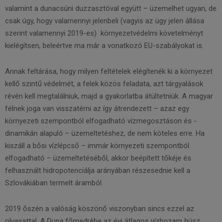
valamint a dunacsúni duzzasztóval együtt – üzemelhet ugyan, de
csak úgy, hogy valamennyi jelenbeli (vagyis az ügy jelen állása
szerint valamennyi 2019-es) környezetvédelmi követelményt
kielégítsen, beleértve ma már a vonatkozó EU-szabályokat is.
Annak feltárása, hogy milyen feltételek elégítenék ki a környezet
kellő szintű védelmét, a felek közös feladata, azt tárgyalások
révén kell megtalálniuk, majd a gyakorlatba átültetniük. A magyar
félnek joga van visszatérni az így átrendezett – azaz egy
környezeti szempontból elfogadható vízmegosztáson és -
dinamikán alapuló – üzemeltetéshez, de nem köteles erre. Ha
kiszáll a bősi vízlépcső – immár környezeti szempontból
elfogadható – üzemeltetéséből, akkor beépített tőkéje és
felhasznált hidropotenciálja arányában részesednie kell a
Szlovákiában termelt áramból.
2019 őszén a valóság köszönő viszonyban sincs ezzel az
olvasattal. A Duna főmedrébe az évi átlagos vízhozam húsz