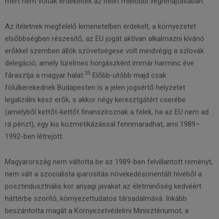
mert nem voltak érdekeltek az ítélet mielőbbi végrehajtásában.
Az ítéletnek megfelelő kimenetelben érdekelt, a környezetet
elsőbbségben részesítő, az EU jogát aktívan alkalmazni kívánó
erőkkel szemben állók szövetségese volt mindvégig a szlovák
delegáció, amely türelmes horgászként immár harminc éve
35
fárasztja a magyar halat.
Előbb-utóbb majd csak
fölülkerekednek Budapesten is a jelen jogsértő helyzetet
legalizálni kész erők, s akkor négy keresztgátért cserébe
(amelyből kettőt-kettőt finanszíroznak a felek, ha az EU nem ad
rá pénzt), egy kis kozmetikázással fennmaradhat, ami 1989–
1992-ben létrejött.
Magyarország nem váltotta be az 1989-ben felvillantott reményt,
nem vált a szocialista iparosítás növekedésorientált hívéből a
posztindusztriális kor anyagi javakat az életminőség kedvéért
háttérbe szorító, környezettudatos társadalmává. Inkább
beszántotta magát a Környezetvédelmi Minisztériumot, a