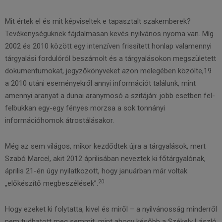
Mit értek el és mit képviseltek e tapasztalt szakemberek?
Tevékenységüknek fájdalmasan kevés nyilvános nyoma van. Míg
2002 és 2010 között egy intenzíven frissített honlap valamennyi
tárgyalási fordulóról beszámolt és a tárgyalásokon megszületett
dokumentumokat, jegyzőkönyveket azon melegében közölte,19
a 2010 utáni eseményekről annyi információt találunk, mint
amennyi aranyat a dunai aranymosó a szitáján: jobb esetben fel-
felbukkan egy-egy fényes morzsa a sok tonnányi
információhomok átrostálásakor.
Még az sem világos, mikor kezdődtek újra a tárgyalások, mert
Szabó Marcel, akit 2012 áprilisában neveztek ki főtárgyalónak,
április 21-én úgy nyilatkozott, hogy januárban már voltak
20
„előkészítő megbeszélések”.
Hogy ezeket ki folytatta, kivel és miről – a nyilvánosság minderről
nem tudhatott meg semmit, mint ahogy később a Székely László