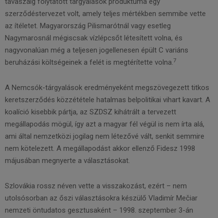
tavaszáig folytatott tárgyalások produktuma egy
szerződéstervezet volt, amely teljes mértékben semmibe vette
az ítéletet. Magyarország Pilismarótnál vagy esetleg
Nagymarosnál mégiscsak vízlépcsőt létesített volna, és
nagyvonalúan még a teljesen jogellenesen épült C variáns
7
beruházási költségeinek a felét is megtérítette volna.
A Nemcsók-tárgyalások eredményeként megszövegezett titkos
keretszerződés közzététele hatalmas belpolitikai vihart kavart. A
koalíció kisebbik pártja, az SZDSZ kihátrált a tervezett
megállapodás mögül, így azt a magyar fél végül is nem írta alá,
ami által nemzetközi jogilag nem létezővé vált, senkit semmire
nem kötelezett. A megállapodást akkor ellenző Fidesz 1998
májusában megnyerte a választásokat.
Szlovákia rossz néven vette a visszakozást, ezért – nem
utolsósorban az őszi választásokra készülő Vladimír Mečiar
nemzeti öntudatos gesztusaként – 1998. szeptember 3-án