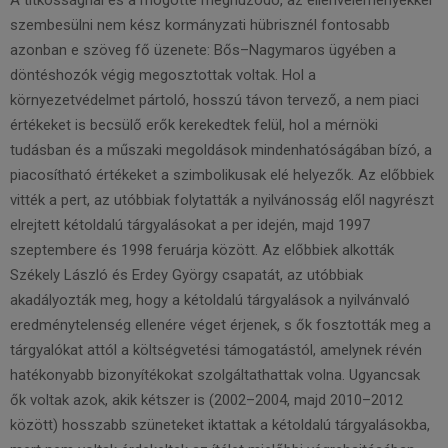
A titkosságnál és a mögötte meghúzódó, az ellenvéleményekkel
szembesülni nem kész kormányzati hübrisznél fontosabb
azonban e szöveg fő üzenete: Bős–Nagymaros ügyében a
döntéshozók végig megosztottak voltak. Hol a
környezetvédelmet pártoló, hosszú távon tervező, a nem piaci
értékeket is becsülő erők kerekedtek felül, hol a mérnöki
tudásban és a műszaki megoldások mindenhatóságában bízó, a
piacosítható értékeket a szimbolikusak elé helyezők. Az előbbiek
vitték a pert, az utóbbiak folytatták a nyilvánosság elől nagyrészt
elrejtett kétoldalú tárgyalásokat a per idején, majd 1997
szeptembere és 1998 feruárja között. Az előbbiek alkották
Székely László és Erdey György csapatát, az utóbbiak
akadályozták meg, hogy a kétoldalú tárgyalások a nyilvánvaló
eredménytelenség ellenére véget érjenek, s ők fosztották meg a
tárgyalókat attól a költségvetési támogatástól, amelynek révén
hatékonyabb bizonyítékokat szolgáltathattak volna. Ugyancsak
ők voltak azok, akik kétszer is (2002–2004, majd 2010–2012
között) hosszabb szüneteket iktattak a kétoldalú tárgyalásokba,