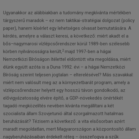
Ugyanakkor az alábbiakban a tudomány megkívánta mértékben
tárgyszerű maradok – ez nem taktikai-stratégiai dolgozat (policy
paper), hanem kísérlet egy lehetséges olvasat bemutatására. A
kérdés, amelyre a választ keresi, a következő: miért akadt el a
bős–nagymarosi vízlépcsőrendszer körül 1989-ben szélesebb
2
körben nyilvánosságra került,
majd 1997-ben a hágai
Nemzetközi Bíróságon ítélettel eldöntött vita megoldása, miért
élünk együtt azóta is a Duna 1992. évi – a hágai Nemzetközi
Bíróság szerint teljesen jogtalan – elterelésével? Más szavakkal:
miért nem valósult meg az a környezetbarát program, amely a
vízlépcsőrendszer helyett egy hosszú távon gondolkodó, az
elővigyázatosság elvére építő, a GDP-növekedés önértékét
tagadó megközelítés nevében kívánta megállítani a két
szocialista állam Szovjetunió által szorgalmazott hatalmas
beruházását? Tézisem a következő: a vita elsősorban azért
maradt megoldatlan, mert Magyarországon a központosító állam
nagyberuházásaiban érdekelt réteg – összefogva a szűk