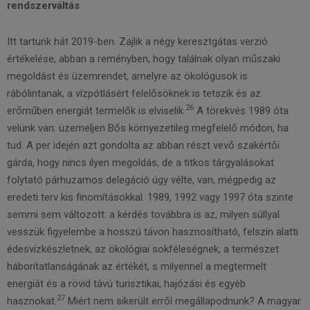
rendszerváltás
Itt tartunk hát 2019-ben. Zajlik a négy keresztgátas verzió
értékelése, abban a reményben, hogy találnak olyan műszaki
megoldást és üzemrendet, amelyre az ökológusok is
rábólintanak, a vízpótlásért felelősöknek is tetszik és az
26
erőműben energiát termelők is elviselik.
A törekvés 1989 óta
velünk van: üzemeljen Bős környezetileg megfelelő módon, ha
tud. A per idején azt gondolta az abban részt vevő szakértői
gárda, hogy nincs ilyen megoldás, de a titkos tárgyalásokat
folytató párhuzamos delegáció úgy vélte, van, mégpedig az
eredeti terv kis finomításokkal. 1989, 1992 vagy 1997 óta szinte
semmi sem változott: a kérdés továbbra is az, milyen súllyal
vesszük figyelembe a hosszú távon hasznosítható, felszín alatti
édesvízkészletnek, az ökológiai sokféleségnek, a természet
háborítatlanságának az értékét, s milyennel a megtermelt
energiát és a rövid távú turisztikai, hajózási és egyéb
27
hasznokat.
Miért nem sikerült erről megállapodnunk? A magyar