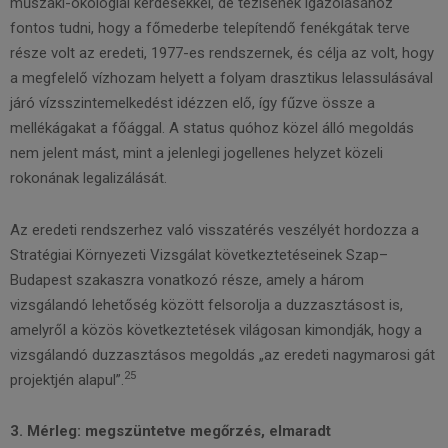
műszaki-ökológiai kérdésekkel, de tézisének igazolásához
fontos tudni, hogy a főmederbe telepítendő fenékgátak terve
része volt az eredeti, 1977-es rendszernek, és célja az volt, hogy
a megfelelő vízhozam helyett a folyam drasztikus lelassulásával
járó vízsszintemelkedést idézzen elő, így fűzve össze a
mellékágakat a főággal. A status quóhoz közel álló megoldás
nem jelent mást, mint a jelenlegi jogellenes helyzet közeli
rokonának legalizálását.
Az eredeti rendszerhez való visszatérés veszélyét hordozza a
Stratégiai Környezeti Vizsgálat következtetéseinek Szap–
Budapest szakaszra vonatkozó része, amely a három
vizsgálandó lehetőség között felsorolja a duzzasztásost is,
amelyről a közös következtetések világosan kimondják, hogy a
vizsgálandó duzzasztásos megoldás „az eredeti nagymarosi gát
25
projektjén alapul”.
3. Mérleg: megszüntetve megőrzés, elmaradt