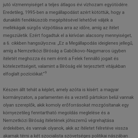
jutó vízmennyiséget a teljes átlagos évi vízhozam egyötödére.
Eredetileg, 1995-ben a megállapodást azért kötöttük, hogy a
dunakiliti fenékküszöb megépítésével lehetővé váljék a
mellékágak sürgős vízpótlása arra az időre, amíg az ítélet
megszületik. Ezért fogadtuk el a kirívóan alacsony mennyiséget,
a 6. cikkben hangsúlyozva: „Ez a Megállapodás ideiglenes jellegű,
amíg a Nemzetközi Bíróság a Gabčíkovo-Nagymaros ügyben
ítéletét meghozza és nem érinti a Felek fennálló jogait és
kötelezettségeit, valamint a Bíróság elé terjesztett vitájukban
9
elfoglalt pozícióikat.”
Készen állt tehát a képlet, amely azóta is kísért: a magyar
kormányzaton, a parlamenten és a vezető pártokon belül vannak
olyan szereplők, akik komoly erőforrásokat mozgósítanak egy
környezetileg fenntartható megoldás meglelése és a
Nemzetközi Bíróság ítéletének jóhiszemű végrehajtása
érdekében, és vannak olyanok, akik az ítéletet félretéve vissza
akarnak térni a két szocialista szövetséges politikai nászában