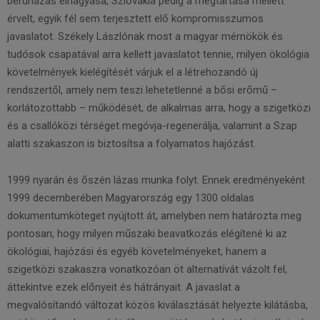
beruházás elhagyása, Szlovákia pedig a megtartása mellett
érvelt, egyik fél sem terjesztett elő kompromisszumos
javaslatot. Székely Lászlónak most a magyar mérnökök és
tudósok csapatával arra kellett javaslatot tennie, milyen ökológia
követelmények kielégítését várjuk el a létrehozandó új
rendszertől, amely nem teszi lehetetlenné a bősi erőmű –
korlátozottabb – működését, de alkalmas arra, hogy a szigetközi
és a csallóközi térséget megóvja-regenerálja, valamint a Szap
alatti szakaszon is biztosítsa a folyamatos hajózást.
1999 nyarán és őszén lázas munka folyt. Ennek eredményeként
1999 decemberében Magyarország egy 1300 oldalas
dokumentumköteget nyújtott át, amelyben nem határozta meg
pontosan, hogy milyen műszaki beavatkozás elégítené ki az
ökológiai, hajózási és egyéb követelményeket, hanem a
szigetközi szakaszra vonatkozóan öt alternatívát vázolt fel,
áttekintve ezek előnyeit és hátrányait. A javaslat a
megvalósítandó változat közös kiválasztását helyezte kilátásba,