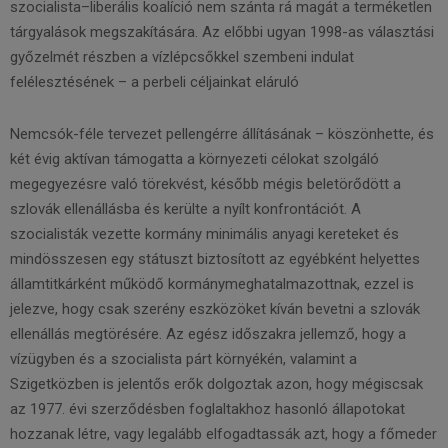
szocialista–liberális koalíció nem szánta rá magát a terméketlen
tárgyalások megszakítására. Az előbbi ugyan 1998-as választási
győzelmét részben a vízlépcsőkkel szembeni indulat
felélesztésének – a perbeli céljainkat eláruló
Nemcsók-féle tervezet pellengérre állításának – köszönhette, és
két évig aktívan támogatta a környezeti célokat szolgáló
megegyezésre való törekvést, később mégis beletörődött a
szlovák ellenállásba és kerülte a nyílt konfrontációt. A
szocialisták vezette kormány minimális anyagi kereteket és
mindösszesen egy státuszt biztosított az egyébként helyettes
államtitkárként működő kormánymeghatalmazottnak, ezzel is
jelezve, hogy csak szerény eszközöket kíván bevetni a szlovák
ellenállás megtörésére. Az egész időszakra jellemző, hogy a
vízügyben és a szocialista párt környékén, valamint a
Szigetközben is jelentős erők dolgoztak azon, hogy mégiscsak
az 1977. évi szerződésben foglaltakhoz hasonló állapotokat
hozzanak létre, vagy legalább elfogadtassák azt, hogy a főmeder