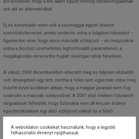
azt követően, hogy a két állam együtt komoly hatásvizsgálatnak
veti alá az alternatívákat.
Új és konstruktív elem volt a csomaggal együtt átadott
szerződéstervezet, amely rendezte volna a tulajdoni hányadot –
figyelembe véve, hogy nincs második vízlépcső – és megszabta
volna a (közös) üzemeltetés legfontosabb paramétereit, a
megállapodás-tervezetbe foglalt ökológiai célok fényében.
A válasz 2000 decemberében érkezett meg és teljesen elutasító
volt: lényegében úgy tett, mintha a felek nem egyeztek volna meg
másfél évvel korábban abban, hogy a magyar javaslat nem fog
számolni a második vízlépcsővel. A 2001 első felében folytatott
tárgyalások felfedték, hogy Szlovákia nem áll készen érdemi
együttműködésre egy alsó vízlépcső nélküli és a felső
szakaszon érdemi átrendeződéssel járó beavatkozás
kidolgozására.
A weboldalon cookiekat használunk, hogy a legjobb
felhasználói élményt nyújthassuk