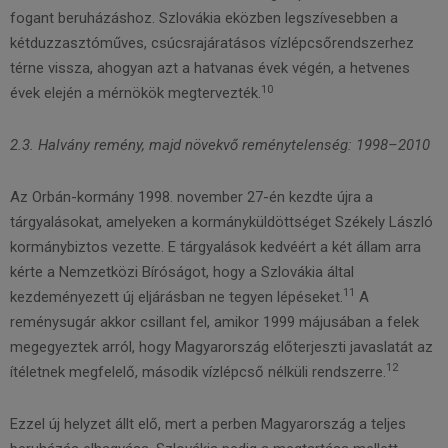
fogant beruházáshoz. Szlovákia eközben legszívesebben a
kétduzzasztóműves, csúcsrajáratásos vízlépcsőrendszerhez
térne vissza, ahogyan azt a hatvanas évek végén, a hetvenes
10
évek elején a mérnökök megtervezték.
2.3. Halvány remény, majd növekvő reménytelenség: 1998–2010
Az Orbán-kormány 1998. november 27-én kezdte újra a
tárgyalásokat, amelyeken a kormányküldöttséget Székely László
kormánybiztos vezette. E tárgyalások kedvéért a két állam arra
kérte a Nemzetközi Bíróságot, hogy a Szlovákia által
11
kezdeményezett új eljárásban ne tegyen lépéseket.
A
reménysugár akkor csillant fel, amikor 1999 májusában a felek
megegyeztek arról, hogy Magyarország előterjeszti javaslatát az
12
ítéletnek megfelelő, második vízlépcső nélküli rendszerre.
Ezzel új helyzet állt elő, mert a perben Magyarország a teljes