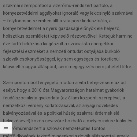
szakmai szempontból a vízerőmű-rendszert pártoló, a
környezetvédelmi aggályokat ignoráló vagy lekicsinylő szakmával
– folytonosan szemben állt a vita posztindusztriális, a
környezetvédelmet a nyers gazdasági előnyök elé helyező,
holisztikus szemléletet képviselő résztvevőivel. Kettejük harminc
éve tartó birkózása kiegészült a szocialista energetikai
fejlesztési eszméket a nemzeti öntudat ostyájába burkoló
szlovák csökönyösséggel, így sem egységes és töretlenül
képviselt magyar álláspont, sem megegyezés nem jöhetett létre.
Szempontomból fenyegető módon a vita befejezésére az ad
esélyt, hogy a 2010 óta Magyarországon hatalmat gyakorlók
feudálszocialista gyakorlata (az állam központi szerepével, a
nemzetközi verseny korlátozásával, az anyagi növekedés
bálványozásával és a politikai hűség szakmai érdemek elé
helyezésével) közös nevezőre hozható a mélyen indusztriális és
az erőműrendszert a szlovák nemzetépítés fontos
mérföldkövének tekintő mindenkori szlovák állásponttal, amely