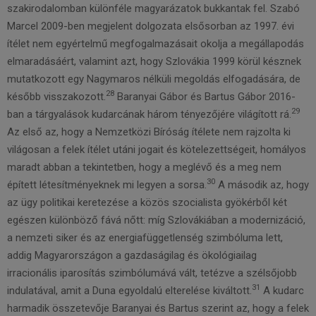
szakirodalomban különféle magyarázatok bukkantak fel. Szabó
Marcel 2009-ben megjelent dolgozata elsősorban az 1997. évi
ítélet nem egyértelmű megfogalmazásait okolja a megállapodás
elmaradásáért, valamint azt, hogy Szlovákia 1999 körül késznek
mutatkozott egy Nagymaros nélküli megoldás elfogadására, de
28
később visszakozott.
Baranyai Gábor és Bartus Gábor 2016-
29
ban a tárgyalások kudarcának három tényezőjére világított rá.
Az első az, hogy a Nemzetközi Bíróság ítélete nem rajzolta ki
világosan a felek ítélet utáni jogait és kötelezettségeit, homályos
maradt abban a tekintetben, hogy a meglévő és a meg nem
30
épített létesítményeknek mi legyen a sorsa.
A második az, hogy
az ügy politikai keretezése a közös szocialista gyökérből két
egészen különböző fává nőtt: míg Szlovákiában a modernizáció,
a nemzeti siker és az energiafüggetlenség szimbóluma lett,
addig Magyarországon a gazdaságilag és ökológiailag
irracionális iparosítás szimbólumává vált, tetézve a szélsőjobb
31
indulatával, amit a Duna egyoldalú elterelése kiváltott.
A kudarc
harmadik összetevője Baranyai és Bartus szerint az, hogy a felek