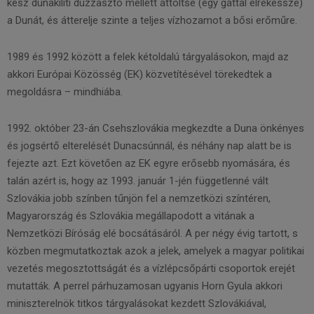
kész dunakiliti duzzasztó mellett áttöltse (egy gáttal elrekessze)
a Dunát, és átterelje szinte a teljes vízhozamot a bősi erőműre.
1989 és 1992 között a felek kétoldalú tárgyalásokon, majd az
akkori Európai Közösség (EK) közvetítésével törekedtek a
megoldásra – mindhiába.
1992. október 23-án Csehszlovákia megkezdte a Duna önkényes
és jogsértő elterelését Dunacsúnnál, és néhány nap alatt be is
fejezte azt. Ezt követően az EK egyre erősebb nyomására, és
talán azért is, hogy az 1993. január 1-jén függetlenné vált
Szlovákia jobb színben tűnjön fel a nemzetközi színtéren,
Magyarország és Szlovákia megállapodott a vitának a
Nemzetközi Bíróság elé bocsátásáról. A per négy évig tartott, s
közben megmutatkoztak azok a jelek, amelyek a magyar politikai
vezetés megosztottságát és a vízlépcsőpárti csoportok erejét
mutatták. A perrel párhuzamosan ugyanis Horn Gyula akkori
miniszterelnök titkos tárgyalásokat kezdett Szlovákiával,