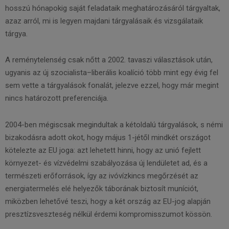
hosszú hónapokig saját feladataik meghatározásáról tárgyaltak,
azaz arról, mi is legyen majdani tárgyalásaik és vizsgálataik
tárgya.
A reménytelenség csak nőtt a 2002. tavaszi választások után,
ugyanis az új szocialista–liberális koalíció több mint egy évig fel
sem vette a tárgyalások fonalát, jelezve ezzel, hogy már megint
nincs határozott preferenciája.
2004-ben mégiscsak megindultak a kétoldalú tárgyalások, s némi
bizakodásra adott okot, hogy május 1-jétől mindkét országot
kötelezte az EU joga: azt lehetett hinni, hogy az unió fejlett
környezet- és vízvédelmi szabályozása új lendületet ad, és a
természeti erőforrások, így az ivóvízkincs megőrzését az
energiatermelés elé helyezők táborának biztosít muníciót,
miközben lehetővé teszi, hogy a két ország az EU-jog alapján
presztízsveszteség nélkül érdemi kompromisszumot kössön.