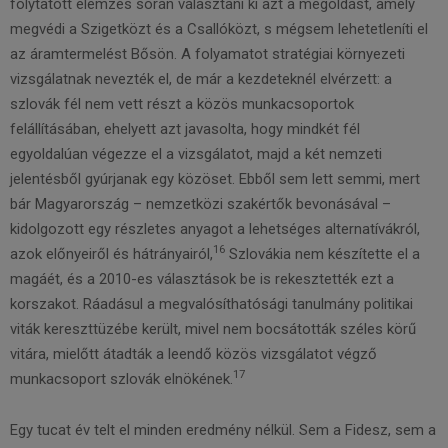
folytatott elemzés során választani ki azt a megoldást, amely
megvédi a Szigetközt és a Csallóközt, s mégsem lehetetleníti el
az áramtermelést Bősön. A folyamatot stratégiai környezeti
vizsgálatnak nevezték el, de már a kezdeteknél elvérzett: a
szlovák fél nem vett részt a közös munkacsoportok
felállításában, ehelyett azt javasolta, hogy mindkét fél
egyoldalúan végezze el a vizsgálatot, majd a két nemzeti
jelentésből gyúrjanak egy közöset. Ebből sem lett semmi, mert
bár Magyarország – nemzetközi szakértők bevonásával –
kidolgozott egy részletes anyagot a lehetséges alternatívákról,
16
azok előnyeiről és hátrányairól,
Szlovákia nem készítette el a
magáét, és a 2010-es választások be is rekesztették ezt a
korszakot. Ráadásul a megvalósíthatósági tanulmány politikai
viták kereszttüzébe került, mivel nem bocsátották széles körű
vitára, mielőtt átadták a leendő közös vizsgálatot végző
17
munkacsoport szlovák elnökének.
Egy tucat év telt el minden eredmény nélkül. Sem a Fidesz, sem a