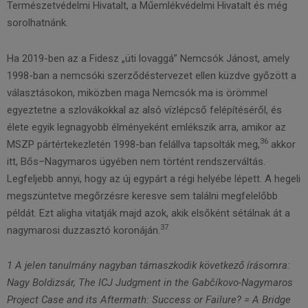
Természetvédelmi Hivatalt, a Műemlékvédelmi Hivatalt és még
sorolhatnánk.
Ha 2019-ben az a Fidesz „üti lovaggá” Nemcsók Jánost, amely
1998-ban a nemcsóki szerződéstervezet ellen küzdve győzött a
választásokon, miközben maga Nemcsók ma is örömmel
egyeztetne a szlovákokkal az alsó vízlépcső felépítéséről, és
élete egyik legnagyobb élményeként emlékszik arra, amikor az
36
MSZP pártértekezletén 1998-ban felállva tapsolták meg,
akkor
itt, Bős–Nagymaros ügyében nem történt rendszerváltás.
Legfeljebb annyi, hogy az új egypárt a régi helyébe lépett. A hegeli
megszüntetve megőrzésre keresve sem találni megfelelőbb
példát. Ezt aligha vitatják majd azok, akik elsőként sétálnak át a
37
nagymarosi duzzasztó koronáján.
1 A jelen tanulmány nagyban támaszkodik következő írásomra:
Nagy Boldizsár, The ICJ Judgment in the Gabčíkovo-Nagymaros
Project Case and its Aftermath: Success or Failure? = A Bridge