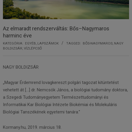
Az elmaradt rendszerváltás: Bős–Nagymaros
harminc éve
KATEGÓRIA:
EGYÉB
,
LAPSZÁMOK
TAGGED:
BŐS-NAGYMAROS
,
NAGY
BOLDIZSÁR
,
VÍZLÉPCSŐ
NAGY BOLDIZSÁR
„Magyar Érdemrend lovagkereszt polgári tagozat kitüntetést
vehetett át […] dr. Nemcsók János, a biológiai tudomány doktora,
a Szegedi Tudományegyetem Természettudományi és
Informatikai Kar Biológiai Intézete Biokémiai és Molekuláris
Biológiai Tanszékének egyetemi tanára.”
Kormany.hu, 2019. március 18.