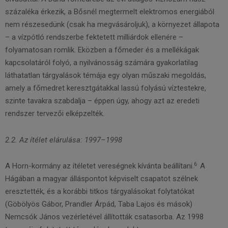
százaléka érkezik, a Bősnél megtermelt elektromos energiából
nem részesedünk (csak ha megvásároljuk), a környezet állapota
– a vízpótló rendszerbe fektetett milliárdok ellenére –
folyamatosan romlik. Eközben a főmeder és a mellékágak
kapcsolatáról folyó, a nyilvánosság számára gyakorlatilag
láthatatlan tárgyalások témája egy olyan műszaki megoldás,
amely a főmedret keresztgátakkal lassú folyású víztestekre,
szinte tavakra szabdalja – éppen úgy, ahogy azt az eredeti
rendszer tervezői elképzelték.
2.2. Az ítélet elárulása: 1997–1998
6
A Horn-kormány az ítéletet vereségnek kívánta beállítani.
A
Hágában a magyar álláspontot képviselt csapatot szélnek
eresztették, és a korábbi titkos tárgyalásokat folytatókat
(Göbölyös Gábor, Prandler Árpád, Taba Lajos és mások)
Nemcsók János vezérletével állították csatasorba. Az 1998