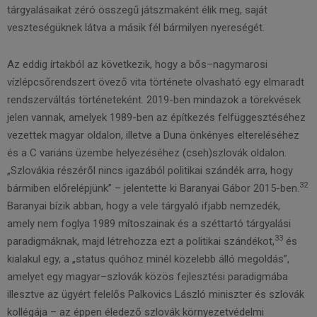
tárgyalásaikat zéró összegű játszmaként élik meg, saját
veszteségüknek látva a másik fél bármilyen nyereségét.
Az eddig írtakból az következik, hogy a bős–nagymarosi
vízlépcsőrendszert övező vita története olvasható egy elmaradt
rendszerváltás történeteként. 2019-ben mindazok a törekvések
jelen vannak, amelyek 1989-ben az építkezés felfüggesztéséhez
vezettek magyar oldalon, illetve a Duna önkényes eltereléséhez
és a C variáns üzembe helyezéséhez (cseh)szlovák oldalon.
„Szlovákia részéről nincs igazából politikai szándék arra, hogy
32
bármiben előrelépjünk” – jelentette ki Baranyai Gábor 2015-ben.
Baranyai bízik abban, hogy a vele tárgyaló ifjabb nemzedék,
amely nem foglya 1989 mítoszainak és a széttartó tárgyalási
33
paradigmáknak, majd létrehozza ezt a politikai szándékot,
és
kialakul egy, a „status quóhoz minél közelebb álló megoldás”,
amelyet egy magyar–szlovák közös fejlesztési paradigmába
illesztve az ügyért felelős Palkovics László miniszter és szlovák
kollégája – az éppen éledező szlovák környezetvédelmi