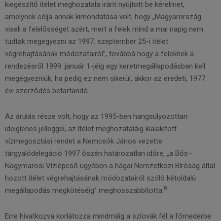
kiegészítő ítélet meghozatala iránt nyújtott be kérelmet,
amelynek célja annak kimondatása volt, hogy „Magyarország
viseli a felelősséget azért, mert a felek mind a mai napig nem
tudtak megegyezni az 1997. szeptember 25-i ítélet
végrehajtásának módozatairól”, továbbá hogy a feleknek a
rendezésről 1999. január 1-jéig egy keretmegállapodásban kell
megegyezniük, ha pedig ez nem sikerül, akkor az eredeti, 1977.
évi szerződés betartandó.
Az árulás része volt, hogy az 1995-ben hangsúlyozottan
ideiglenes jelleggel, az ítélet meghozataláig kialakított
vízmegosztási rendet a Nemcsók János vezette
tárgyalódelegáció 1997 őszén határozatlan időre, „a Bős–
Nagymarosi Vízlépcső ügyében a hágai Nemzetközi Bíróság által
hozott ítélet végrehajtásának módozatairól szóló kétoldalú
8
megállapodás megkötéséig” meghosszabbította.
Erre hivatkozva korlátozza mindmáig a szlovák fél a főmederbe