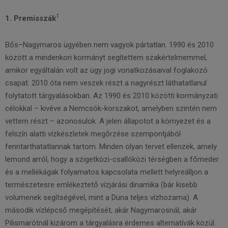
1
1. Premisszák
Bős–Nagymaros ügyében nem vagyok pártatlan. 1990 és 2010
között a mindenkori kormányt segítettem szakértelmemmel,
amikor egyáltalán volt az ügy jogi vonatkozásaival foglakozó
csapat. 2010 óta nem veszek részt a nagyrészt láthatatlanul
folytatott tárgyalásokban. Az 1990 és 2010 közötti kormányzati
célokkal – kivéve a Nemcsók-korszakot, amelyben szintén nem
vettem részt – azonosulok. A jelen állapotot a környezet és a
felszín alatti vízkészletek megőrzése szempontjából
fenntarthatatlannak tartom. Minden olyan tervet ellenzek, amely
lemond arról, hogy a szigetközi-csallóközi térségben a főmeder
és a mellékágak folyamatos kapcsolata mellett helyreálljon a
természetesre emlékeztető vízjárási dinamika (bár kisebb
volumenek segítségével, mint a Duna teljes vízhozama). A
második vízlépcső megépítését, akár Nagymarosnál, akár
Pilismarótnál kizárom a tárgyalásra érdemes alternatívák közül.