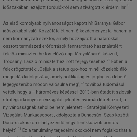
21
időszakában lezajlott fordulókról sem szivárgott ki érdemi hír.
Az első komolyabb nyilvánosságot kapott hír Baranyai Gábor
időszakából való. Közzétételét nem ő kezdeményezte, hanem a
nem kormányzati szektor, amely hozzájutott a határokkal
osztott természeti erőforrások fenntartható használatáért
felelős miniszteri biztos előző napi tárgyalásairól készült,
22
Trócsányi László miniszterhez írott feljegyzéséhez.
Ebben a
felek rögzítették: „Céljuk a status quo-hoz minél közelebb álló
megoldás kidolgozása, amely politikailag és jogilag is a lehető
23
legegyszerűbb módon valósulna meg”,
továbbá tudomásul
vették, hogy a – hároméves késéssel, 2013-ban átadott szlovák
stratégiai környezeti vizsgálati jelentés nyomán létrehozott, a
nyilvánosságnak sehol be nem jelentett – Stratégiai Környezeti
Vizsgálati Munkacsoport „kidolgozta a Dunacsún–Szap közötti
Duna-szakaszon elhelyezendő négy fenékküszöb pontos
24
helyét”.
Ez a tanulmány terjedelmi okokból nem foglalkozhat a