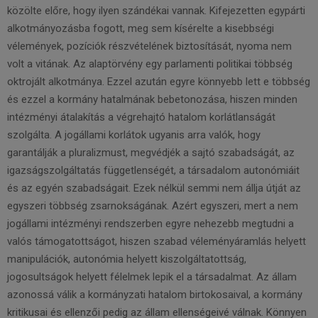
közölte előre, hogy ilyen szándékai vannak. Kifejezetten egypárti
alkotmányozásba fogott, meg sem kísérelte a kisebbségi
vélemények, pozíciók részvételének biztosítását, nyoma nem
volt a vitának. Az alaptörvény egy parlamenti politikai többség
oktrojált alkotmánya. Ezzel azután egyre könnyebb lett e többség
és ezzel a kormány hatalmának bebetonozása, hiszen minden
intézményi átalakítás a végrehajtó hatalom korlátlanságát
szolgálta. A jogállami korlátok ugyanis arra valók, hogy
garantálják a pluralizmust, megvédjék a sajtó szabadságát, az
igazságszolgáltatás függetlenségét, a társadalom autonómiáit
és az egyén szabadságait. Ezek nélkül semmi nem állja útját az
egyszeri többség zsarnokságának. Azért egyszeri, mert a nem
jogállami intézményi rendszerben egyre nehezebb megtudni a
valós támogatottságot, hiszen szabad véleményáramlás helyett
manipulációk, autonómia helyett kiszolgáltatottság,
jogosultságok helyett félelmek lepik el a társadalmat. Az állam
azonossá válik a kormányzati hatalom birtokosaival, a kormány
kritikusai és ellenzői pedig az állam ellenségeivé válnak. Könnyen