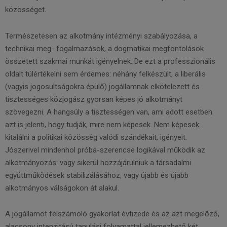
közösséget.
Természetesen az alkotmány intézményi szabályozása, a
technikai meg- fogalmazások, a dogmatikai megfontolások
összetett szakmai munkát igényelnek. De ezt a professzionális
oldalt túlértékelni sem érdemes: néhány felkészült, a liberális
(vagyis jogosultságokra épülő) jogállamnak elkötelezett és
tisztességes közjogász gyorsan képes jó alkotmányt
szövegezni. A hangsúly a tisztességen van, ami adott esetben
azt is jelenti, hogy tudják, mire nem képesek. Nem képesek
kitalálni a politikai közösség valódi szándékait, igényeit.
Jószerivel mindenhol próba-szerencse logikával működik az
alkotmányozás: vagy sikerül hozzájárulniuk a társadalmi
együttműködések stabilizálásához, vagy újabb és újabb
alkotmányos válságokon át alakul.
A jogállamot felszámoló gyakorlat évtizede és az azt megelőző,
alacsony intenzitású tanulási folyamattal jellemezhető két