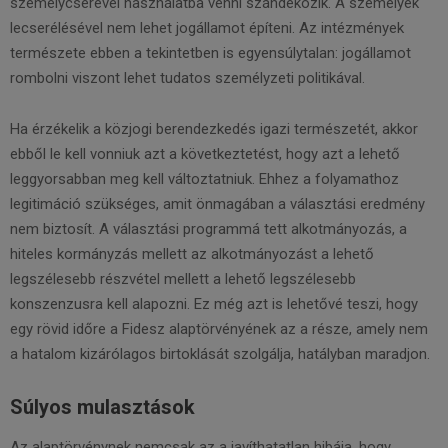
személycserével használatba venni szándékozik. A személyek
lecserélésével nem lehet jogállamot építeni. Az intézmények
természete ebben a tekintetben is egyensúlytalan: jogállamot
rombolni viszont lehet tudatos személyzeti politikával.
Ha érzékelik a közjogi berendezkedés igazi természetét, akkor
ebből le kell vonniuk azt a következtetést, hogy azt a lehető
leggyorsabban meg kell változtatniuk. Ehhez a folyamathoz
legitimáció szükséges, amit önmagában a választási eredmény
nem biztosít. A választási programmá tett alkotmányozás, a
hiteles kormányzás mellett az alkotmányozást a lehető
legszélesebb részvétel mellett a lehető legszélesebb
konszenzusra kell alapozni. Ez még azt is lehetővé teszi, hogy
egy rövid időre a Fidesz alaptörvényének az a része, amely nem
a hatalom kizárólagos birtoklását szolgálja, hatályban maradjon.
Súlyos mulasztások
Az alaptörvénynek nemcsak az a javíthatatlan hibája, hogy