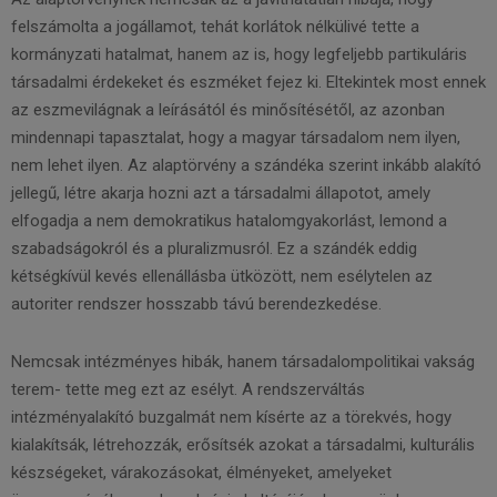
felszámolta a jogállamot, tehát korlátok nélkülivé tette a
kormányzati hatalmat, hanem az is, hogy legfeljebb partikuláris
társadalmi érdekeket és eszméket fejez ki. Eltekintek most ennek
az eszmevilágnak a leírásától és minősítésétől, az azonban
mindennapi tapasztalat, hogy a magyar társadalom nem ilyen,
nem lehet ilyen. Az alaptörvény a szándéka szerint inkább alakító
jellegű, létre akarja hozni azt a társadalmi állapotot, amely
elfogadja a nem demokratikus hatalomgyakorlást, lemond a
szabadságokról és a pluralizmusról. Ez a szándék eddig
kétségkívül kevés ellenállásba ütközött, nem esélytelen az
autoriter rendszer hosszabb távú berendezkedése.
Nemcsak intézményes hibák, hanem társadalompolitikai vakság
terem- tette meg ezt az esélyt. A rendszerváltás
intézményalakító buzgalmát nem kísérte az a törekvés, hogy
kialakítsák, létrehozzák, erősítsék azokat a társadalmi, kulturális
készségeket, várakozásokat, élményeket, amelyeket