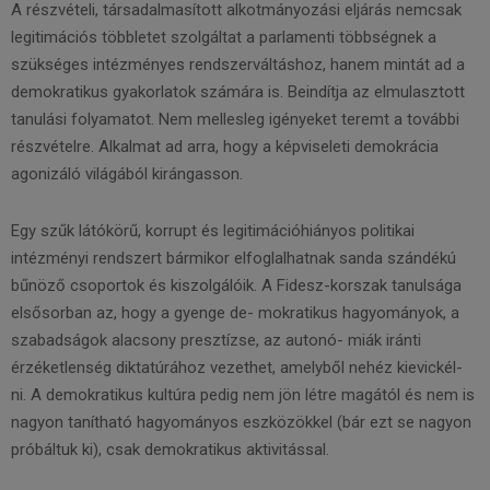
A részvételi, társadalmasított alkotmányozási eljárás nemcsak
legitimációs többletet szolgáltat a parlamenti többségnek a
szükséges intézményes rendszerváltáshoz, hanem mintát ad a
demokratikus gyakorlatok számára is. Beindítja az elmulasztott
tanulási folyamatot. Nem mellesleg igényeket teremt a további
részvételre. Alkalmat ad arra, hogy a képviseleti demokrácia
agonizáló világából kirángasson.
Egy szűk látókörű, korrupt és legitimációhiányos politikai
intézményi rendszert bármikor elfoglalhatnak sanda szándékú
bűnöző csoportok és kiszolgálóik. A Fidesz-korszak tanulsága
elsősorban az, hogy a gyenge de- mokratikus hagyományok, a
szabadságok alacsony presztízse, az autonó- miák iránti
érzéketlenség diktatúrához vezethet, amelyből nehéz kievickél-
ni. A demokratikus kultúra pedig nem jön létre magától és nem is
nagyon tanítható hagyományos eszközökkel (bár ezt se nagyon
próbáltuk ki), csak demokratikus aktivitással.