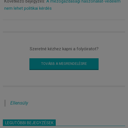
15
Következő bejegyzés:
A mezőgazdasági haszonállat-védelem
nem lehet politikai kérdés
Szeretné kézhez kapni a folyóiratot?
TOVÁBB A MEGRENDELÉSRE
Ellensúly
LEGUTÓBBI BEJEGYZÉSEK