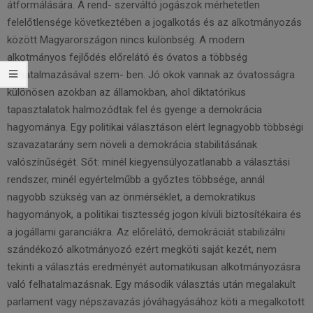
átformálására. A rend- szerváltó jogászok mérhetetlen
felelőtlensége következtében a jogalkotás és az alkotmányozás
között Magyarországon nincs különbség. A modern
alkotmányos fejlődés előrelátó és óvatos a többség
felhatalmazásával szem- ben. Jó okok vannak az óvatosságra
különösen azokban az államokban, ahol diktatórikus
tapasztalatok halmozódtak fel és gyenge a demokrácia
hagyománya. Egy politikai választáson elért legnagyobb többségi
szavazatarány sem növeli a demokrácia stabilitásának
valószínűségét. Sőt: minél kiegyensúlyozatlanabb a választási
rendszer, minél egyértelműbb a győztes többsége, annál
nagyobb szükség van az önmérséklet, a demokratikus
hagyományok, a politikai tisztesség jogon kívüli biztosítékaira és
a jogállami garanciákra. Az előrelátó, demokráciát stabilizálni
szándékozó alkotmányozó ezért megköti saját kezét, nem
tekinti a választás eredményét automatikusan alkotmányozásra
való felhatalmazásnak. Egy második választás után megalakult
parlament vagy népszavazás jóváhagyásához köti a megalkotott