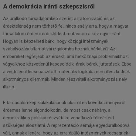
A demokrácia iránti szkepszisről
Az uralkodó társadalomkép szerint az atomizáció és az
érdektelenség nem törhető fel, nincs esély arra, hogy a magyar
társadalom érdemi érdeklődést mutasson a köz ügyei iránt.
Hogyan is képzelheti bárki, hogy közjogi intézmények
szabályozási alternatívái izgalomba hoznak bárkit is? Az
embereket legfeljebb az érdekli, ami hétköznapi problémáikhoz,
vágyaikhoz közvetlenül kapcsolódik: árak, bérek, juttatások. Ebbe
a végtelenül lecsupaszított materiális logikába nem illeszkednek
alkotmányos dilemmák. Minden részvételi alkotmányozás naiv
illúzió.
E társadalomkép kialakulásának okairól és következményeiről
érdemes lenne elgondolkodni, de most csak néhány, a
demokratikus politikai részvételre vonatkozó félreértést
szükséges eloszlatni. A reprezentáció sémája egyeduralkodóvá
vált, annak ellenére, hogy az erre épülő intézmények recsegnek-