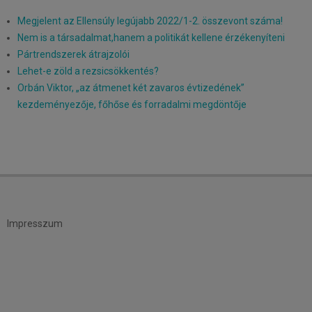
Megjelent az Ellensúly legújabb 2022/1-2. összevont száma!
Nem is a társadalmat,hanem a politikát kellene érzékenyíteni
Pártrendszerek átrajzolói
Lehet-e zöld a rezsicsökkentés?
Orbán Viktor, „az átmenet két zavaros évtizedének”
kezdeményezője, főhőse és forradalmi megdöntője
Impresszum