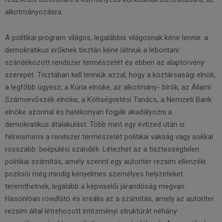
alkotmányozásra.
A politikai program világos, legalábbis világosnak kéne lennie: a
demokratikus erőknek tisztán kéne látniuk a lebontani
szándékozott rendszer természetét és ebben az alaptörvény
szerepét. Tisztában kell lenniük azzal, hogy a köztársasági elnök,
a legfőbb ügyész, a Kúria elnöke, az alkotmány- bírók, az Állami
Számvevőszék elnöke, a Költségvetési Tanács, a Nemzeti Bank
elnöke azonnal és hatékonyan fogják akadályozni a
demokratikus átalakulást. Több mint egy évtized után is
félreismerni a rendszer természetét politikai vakság vagy sokkal
rosszabb: beépülési szándék. Létezhet az a tisztességtelen
politikai számítás, amely szerint egy autoriter rezsim ellenzéki
pozíciói még mindig kényelmes személyes helyzeteket
teremthetnek, legalább a képviselői járandóság megvan.
Hasonlóan rövidlátó és irreális az a számítás, amely az autoriter
rezsim által létrehozott intézményi struktúrát néhány