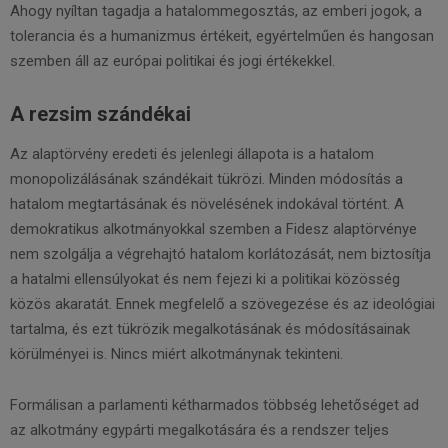
Ahogy nyíltan tagadja a hatalommegosztás, az emberi jogok, a
tolerancia és a humanizmus értékeit, egyértelműen és hangosan
szemben áll az európai politikai és jogi értékekkel.
A rezsim szándékai
Az alaptörvény eredeti és jelenlegi állapota is a hatalom
monopolizálásának szándékait tükrözi. Minden módosítás a
hatalom megtartásának és növelésének indokával történt. A
demokratikus alkotmányokkal szemben a Fidesz alaptörvénye
nem szolgálja a végrehajtó hatalom korlátozását, nem biztosítja
a hatalmi ellensúlyokat és nem fejezi ki a politikai közösség
közös akaratát. Ennek megfelelő a szövegezése és az ideológiai
tartalma, és ezt tükrözik megalkotásának és módosításainak
körülményei is. Nincs miért alkotmánynak tekinteni.
Formálisan a parlamenti kétharmados többség lehetőséget ad
az alkotmány egypárti megalkotására és a rendszer teljes