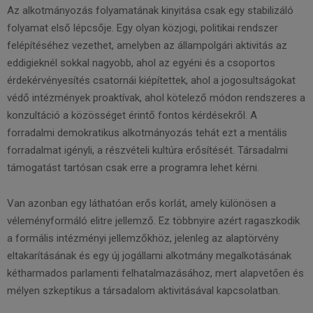
Az alkotmányozás folyamatának kinyitása csak egy stabilizáló
folyamat első lépcsője. Egy olyan közjogi, politikai rendszer
felépítéséhez vezethet, amelyben az állampolgári aktivitás az
eddigieknél sokkal nagyobb, ahol az egyéni és a csoportos
érdekérvényesítés csatornái kiépítettek, ahol a jogosultságokat
védő intézmények proaktívak, ahol kötelező módon rendszeres a
konzultáció a közösséget érintő fontos kérdésekről. A
forradalmi demokratikus alkotmányozás tehát ezt a mentális
forradalmat igényli, a részvételi kultúra erősítését. Társadalmi
támogatást tartósan csak erre a programra lehet kérni.
Van azonban egy láthatóan erős korlát, amely különösen a
véleményformáló elitre jellemző. Ez többnyire azért ragaszkodik
a formális intézményi jellemzőkhöz, jelenleg az alaptörvény
eltakarításának és egy új jogállami alkotmány megalkotásának
kétharmados parlamenti felhatalmazásához, mert alapvetően és
mélyen szkeptikus a társadalom aktivitásával kapcsolatban.