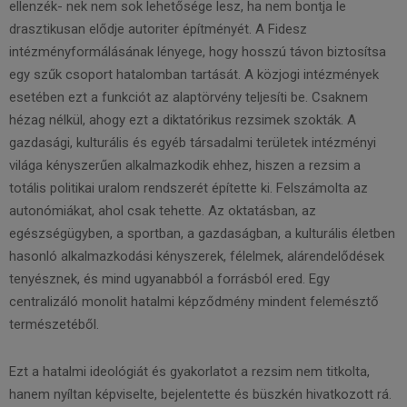
ellenzék- nek nem sok lehetősége lesz, ha nem bontja le
drasztikusan elődje autoriter építményét. A Fidesz
intézményformálásának lényege, hogy hosszú távon biztosítsa
egy szűk csoport hatalomban tartását. A közjogi intézmények
esetében ezt a funkciót az alaptörvény teljesíti be. Csaknem
hézag nélkül, ahogy ezt a diktatórikus rezsimek szokták. A
gazdasági, kulturális és egyéb társadalmi területek intézményi
világa kényszerűen alkalmazkodik ehhez, hiszen a rezsim a
totális politikai uralom rendszerét építette ki. Felszámolta az
autonómiákat, ahol csak tehette. Az oktatásban, az
egészségügyben, a sportban, a gazdaságban, a kulturális életben
hasonló alkalmazkodási kényszerek, félelmek, alárendelődések
tenyésznek, és mind ugyanabból a forrásból ered. Egy
centralizáló monolit hatalmi képződmény mindent felemésztő
természetéből.
Ezt a hatalmi ideológiát és gyakorlatot a rezsim nem titkolta,
hanem nyíltan képviselte, bejelentette és büszkén hivatkozott rá.