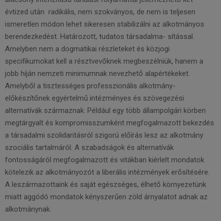
évtized után radikális, nem szokványos, de nem is teljesen
ismeretlen módon lehet sikeresen stabilizálni az alkotmányos
berendezkedést. Határozott, tudatos társadalma- sítással.
Amelyben nem a dogmatikai részleteket és közjogi
specifikumokat kell a résztvevőknek megbeszélniük, hanem a
jobb híján nemzeti minimumnak nevezhető alapértékeket.
Amelyből a tisztességes professzionális alkotmány-
előkészítőnek egyértelmű intézményes és szövegezési
alternatívák származnak. Például egy több állampolgári körben
megtárgyalt és kompromisszumként megfogalmazott bekezdés
a társadalmi szolidaritásról szigorú előírás lesz az alkotmány
szociális tartalmáról. A szabadságok és alternatívák
fontosságáról megfogalmazott és vitákban kiérlelt mondatok
kötelezik az alkotmányozót a liberális intézmények erősítésére.
A leszármazottaink és saját egészséges, élhető környezetünk
miatt aggódó mondatok kényszerűen zöld árnyalatot adnak az
alkotmánynak.