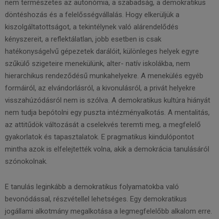
nem természetes az autonómia, a szabadság, a demokratikus
döntéshozás és a felelősségvállalás. Hogy elkerüljük a
kiszolgáltatottságot, a tekintélynek való alárendelődés
kényszereit, a reflektálatlan, jobb esetben is csak
hatékonyságelvű gépezetek darálóit, különleges helyek egyre
szűkülő szigeteire menekülünk, alter- natív iskolákba, nem
hierarchikus rendeződésű munkahelyekre. A menekülés egyéb
formáiról, az elvándorlásról, a kivonulásról, a privát helyekre
visszahúzódásról nem is szólva. A demokratikus kultúra hiányát
nem tudja bepótolni egy puszta intézményalkotás. A mentalitás,
az attitűdök változását a cselekvés teremti meg, a megfelelő
gyakorlatok és tapasztalatok. E pragmatikus kiindulópontot
mintha azok is elfelejtették volna, akik a demokrácia tanulásáról
szónokolnak.
E tanulás leginkább a demokratikus folyamatokba való
bevonódással, részvétellel lehetséges. Egy demokratikus
jogállami alkotmány megalkotása a legmegfelelőbb alkalom erre.