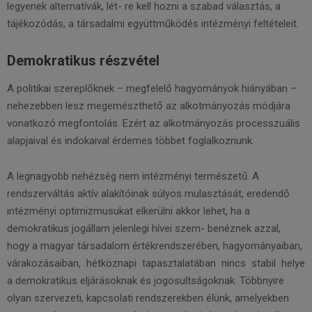
legyenek alternatívák, lét- re kell hozni a szabad választás, a
tájékozódás, a társadalmi együttműködés intézményi feltételeit.
Demokratikus részvétel
A politikai szereplőknek – megfelelő hagyományok hiányában –
nehezebben lesz megemészthető az alkotmányozás módjára
vonatkozó megfontolás. Ezért az alkotmányozás processzuális
alapjaival és indokaival érdemes többet foglalkoznunk.
A legnagyobb nehézség nem intézményi természetű. A
rendszerváltás aktív alakítóinak súlyos mulasztását, eredendő
intézményi optimizmusukat elkerülni akkor lehet, ha a
demokratikus jogállam jelenlegi hívei szem- benéznek azzal,
hogy a magyar társadalom értékrendszerében, hagyományaiban,
várakozásaiban, hétköznapi tapasztalatában nincs stabil helye
a demokratikus eljárásoknak és jogosultságoknak. Többnyire
olyan szervezeti, kapcsolati rendszerekben élünk, amelyekben