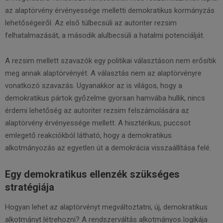
az alaptörvény érvényessége melletti demokratikus kormányzás
lehetőségeiről. Az első túlbecsüli az autoriter rezsim
felhatalmazását, a második alulbecsüli a hatalmi potenciálját.
A rezsim mellett szavazók egy politikai választáson nem erősítik
meg annak alaptörvényét. A választás nem az alaptörvényre
vonatkozó szavazás. Ugyanakkor az is világos, hogy a
demokratikus pártok győzelme gyorsan hamvába hullik, nincs
érdemi lehetőség az autoriter rezsim felszámolására az
alaptörvény érvényessége mellett. A hisztérikus, puccsot
emlegető reakciókból látható, hogy a demokratikus
alkotmányozás az egyetlen út a demokrácia visszaállítása felé.
Egy demokratikus ellenzék szükséges
stratégiája
Hogyan lehet az alaptörvényt megváltoztatni, új, demokratikus
alkotmányt létrehozni? A rendszerváltás alkotmányos logikája