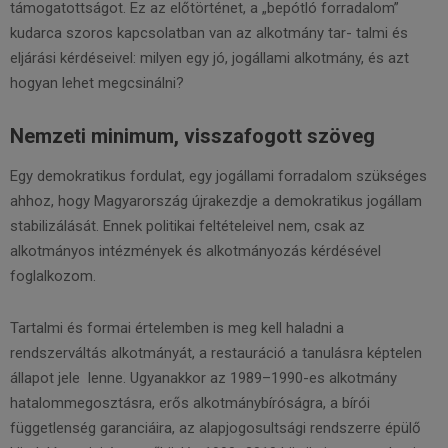
támogatottságot. Ez az előtörténet, a „bepótló forradalom”
kudarca szoros kapcsolatban van az alkotmány tar- talmi és
eljárási kérdéseivel: milyen egy jó, jogállami alkotmány, és azt
hogyan lehet megcsinálni?
Nemzeti minimum, visszafogott szöveg
Egy demokratikus fordulat, egy jogállami forradalom szükséges
ahhoz, hogy Magyarország újrakezdje a demokratikus jogállam
stabilizálását. Ennek politikai feltételeivel nem, csak az
alkotmányos intézmények és alkotmányozás kérdésével
foglalkozom.
Tartalmi és formai értelemben is meg kell haladni a
rendszerváltás alkotmányát, a restauráció a tanulásra képtelen
állapot jele lenne. Ugyanakkor az 1989–1990-es alkotmány
hatalommegosztásra, erős alkotmánybíróságra, a bírói
függetlenség garanciáira, az alapjogosultsági rendszerre épülő