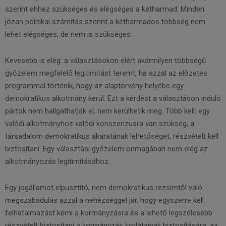
szerint ehhez szükséges és elégséges a kétharmad. Minden
józan politikai számítás szerint a kétharmados többség nem
lehet elégséges, de nem is szükséges.
Kevesebb is elég: a választásokon elért akármilyen többségű
győzelem megfelelő legitimitást teremt, ha azzal az előzetes
programmal történik, hogy az alaptörvény helyébe egy
demokratikus alkotmány kerül. Ezt a kérdést a választáson induló
pártok nem hallgathatják el, nem kerülhetik meg. Több kell: egy
valódi alkotmányhoz valódi konszenzusra van szükség, a
társadalom demokratikus akaratának lehetőséget, részvételt kell
biztosítani. Egy választási győzelem önmagában nem elég az
alkotmányozás legitimitásához.
Egy jogállamot elpusztító, nem demokratikus rezsimtől való
megszabadulás azzal a nehézséggel jár, hogy egyszerre kell
felhatalmazást kérni a kormányzásra és a lehető legszélesebb
részvételt biztosítani a kormányzás korlátainak biztosítására, az