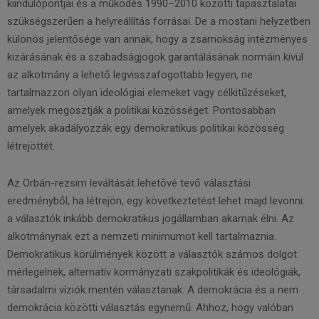
kiindulópontjai és a működés 1990–2010 közötti tapasztalatai
szükségszerűen a helyreállítás forrásai. De a mostani helyzetben
különös jelentősége van annak, hogy a zsarnokság intézményes
kizárásának és a szabadságjogok garantálásának normáin kívül
az alkotmány a lehető legvisszafogottabb legyen, ne
tartalmazzon olyan ideológiai elemeket vagy célkitűzéseket,
amelyek megosztják a politikai közösséget. Pontosabban
amelyek akadályozzák egy demokratikus politikai közösség
létrejöttét.
Az Orbán-rezsim leváltását lehetővé tevő választási
eredményből, ha létrejön, egy következtetést lehet majd levonni:
a választók inkább demokratikus jogállamban akarnak élni. Az
alkotmánynak ezt a nemzeti minimumot kell tartalmaznia.
Demokratikus körülmények között a választók számos dolgot
mérlegelnek, alternatív kormányzati szakpolitikák és ideológiák,
társadalmi víziók mentén választanak. A demokrácia és a nem
demokrácia közötti választás egynemű. Ahhoz, hogy valóban