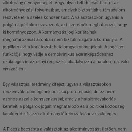
alkotmány érvényességét. Vagy olyan feltételeket teremt az
alkotmányozási folyamatban, amelyek biztosítják a társadalom
részvételét, a széles konszenzust. A választásokon ugyanis a
polgárok pártokra szavaznak, azt szeretnék meghatározni, hogy
ki kormányozzon. A kormányzás jogi korlátainak
meghatározását azonban nem bízzák magára a kormányra. A
jogállam ezt a korlátozott hatalomgyakorlást jelenti. A jogállam
funkciója, hogy védje a demokratikus akaratképződéshez
szükséges intézményi rendszert, akadályozza a hatalommal való
visszaélést.
Egy választási eredmény kifejezi ugyan a választásokon
résztvevők többségének politikai preferenciáit, de ez nem
azonos azzal a konszenzussal, amely a hatalomgyakorlás
kereteit, a polgárok jogait meghatározó és a politikai közösség
karakterét kifejező alkotmány létrehozatalához szükséges.
A Fidesz becsapta a választóit az alkotmányozást illetően, nem