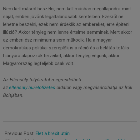
Nem kell másról beszélni, nem kell másban megállapodni, mint
saját, emberi jövőnk legáltalánosabb kereteiben. Ezekről ne
lehetne beszélni, ezek nem érdeklik az embereket, erre építeni
illúzió? Akkor tényleg nem lenne értelme semminek. Mert akkor
az emberi ész minimuma sem működik. Ha a magyar
demokratikus politikai szereplők is a ráció és a belátás totális
hiányára alapozzák terveiket, akkor tényleg végünk, akkor
Magyarország legfeljebb csak volt.
Az Ellensúly folyóiratot megrendelheti
az
ellensuly.hu/elofizetes
oldalon vagy megvásárolhatja az Írók
Boltjában.
2021-
11-
Previous Post:
Élet a brexit után