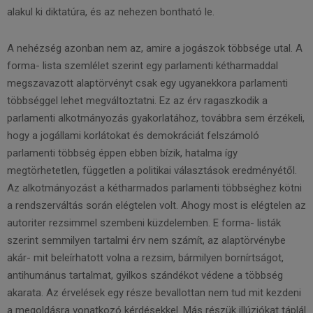
alakul ki diktatúra, és az nehezen bontható le.
A nehézség azonban nem az, amire a jogászok többsége utal. A
forma- lista szemlélet szerint egy parlamenti kétharmaddal
megszavazott alaptörvényt csak egy ugyanekkora parlamenti
többséggel lehet megváltoztatni. Ez az érv ragaszkodik a
parlamenti alkotmányozás gyakorlatához, továbbra sem érzékeli,
hogy a jogállami korlátokat és demokráciát felszámoló
parlamenti többség éppen ebben bízik, hatalma így
megtörhetetlen, független a politikai választások eredményétől.
Az alkotmányozást a kétharmados parlamenti többséghez kötni
a rendszerváltás során elégtelen volt. Ahogy most is elégtelen az
autoriter rezsimmel szembeni küzdelemben. E forma- listák
szerint semmilyen tartalmi érv nem számít, az alaptörvénybe
akár- mit beleírhatott volna a rezsim, bármilyen bornírtságot,
antihumánus tartalmat, gyilkos szándékot védene a többség
akarata. Az érvelések egy része bevallottan nem tud mit kezdeni
a megoldásra vonatkozó kérdésekkel. Más részük illúziókat táplál