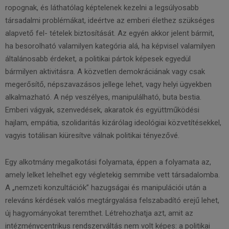
ropognak, és láthatólag képtelenek kezelni a legsúlyosabb
társadalmi problémákat, ideértve az emberi élethez szükséges
alapvető fel- tételek biztosítását. Az egyén akkor jelent bármit,
ha besorolható valamilyen kategória alá, ha képvisel valamilyen
általánosabb érdeket, a politikai pártok képesek egyedül
bármilyen aktivitásra. A közvetlen demokráciának vagy csak
megerősítő, népszavazásos jellege lehet, vagy helyi ügyekben
alkalmazható. A nép veszélyes, manipulálható, buta bestia.
Emberi vágyak, szenvedések, akaratok és együttműködési
hajlam, empátia, szolidaritás kizárólag ideológiai közvetítésekkel,
vagyis totálisan kiüresítve válnak politikai tényezővé.
Egy alkotmány megalkotási folyamata, éppen a folyamata az,
amely lelket lehelhet egy végletekig semmibe vett társadalomba.
A „nemzeti konzultációk” hazugságai és manipulációi után a
releváns kérdések valós megtárgyalása felszabadító erejű lehet,
új hagyományokat teremthet. Létrehozhatja azt, amit az
intézménycentrikus rendszerváltás nem volt képes: a politikai