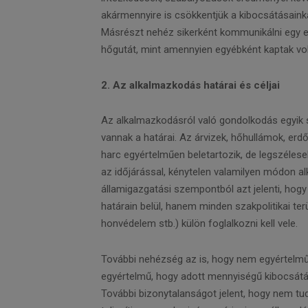
akármennyire is csökkentjük a kibocsátásainka
Másrészt nehéz sikerként kommunikálni egy el
hőgutát, mint amennyien egyébként kaptak vo
2. Az alkalmazkodás határai és céljai
Az alkalmazkodásról való gondolkodás egyik 
vannak a határai. Az árvizek, hőhullámok, erd
harc egyértelműen beletartozik, de legszéle
az időjárással, kénytelen valamilyen módon a
államigazgatási szempontból azt jelenti, hog
határain belül, hanem minden szakpolitikai t
honvédelem stb.) külön foglalkozni kell vele.
További nehézség az is, hogy nem egyértelmű
egyértelmű, hogy adott mennyiségű kibocsát
További bizonytalanságot jelent, hogy nem tud