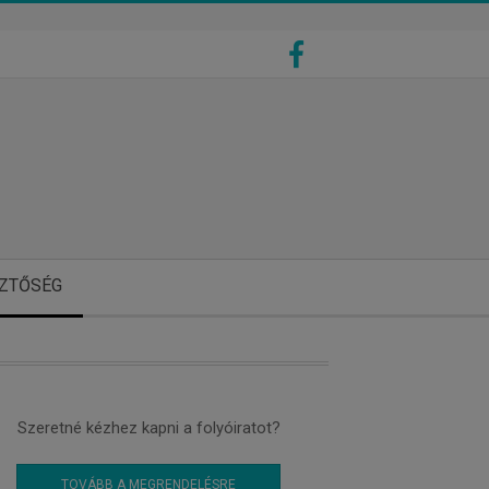
ZTŐSÉG
Szeretné kézhez kapni a folyóiratot?
TOVÁBB A MEGRENDELÉSRE