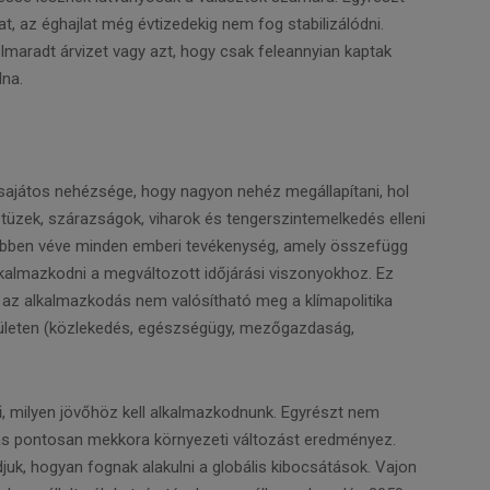
t, az éghajlat még évtizedekig nem fog stabilizálódni.
maradt árvizet vagy azt, hogy csak feleannyian kaptak
lna.
sajátos nehézsége, hogy nagyon nehéz megállapítani, hol
őtüzek, szárazságok, viharok és tengerszintemelkedés elleni
sebben véve minden emberi tevékenység, amely összefügg
lkalmazkodni a megváltozott időjárási viszonyokhoz. Ez
y az alkalmazkodás nem valósítható meg a klímapolitika
erületen (közlekedés, egészségügy, mezőgazdaság,
, milyen jövőhöz kell alkalmazkodnunk. Egyrészt nem
ás pontosan mekkora környezeti változást eredményez.
juk, hogyan fognak alakulni a globális kibocsátások. Vajon