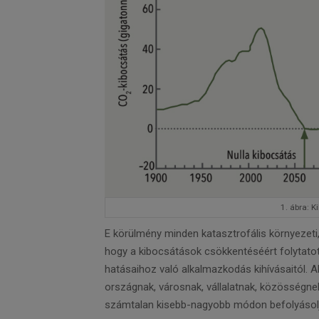
1. ábra: 
E körülmény minden katasztrofális környezeti, 
hogy a kibocsátások csökkentéséért folytato
hatásaihoz való alkalmazkodás kihívásaitól. A
országnak, városnak, vállalatnak, közösségnek f
számtalan kisebb-nagyobb módon befolyásolja