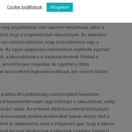
 mondjuk a magyar Alföldön. Forrás: IPCC
Cookie beállítások
Elfogadom
nteni, hogy mi a helyes intézkedés: ha például adott
meg szigeteléssel, mint napelem-telepítéssel, akkor a
ű, hogy a szigetelést kell választanunk. Az adaptáció
: nem könnyű eldönteni, hogy árvízvédelemre vagy a
bb. Az egyes adaptációs intézkedések segíthetik egymást
b, a kibocsátásokra is hatással lehetnek. Például a
, ami költséges megoldás, de egyúttal a fűtési
n beszerelhető légkondicionálással, ami viszont többlet
a politikai elfogadhatóság szempontjából hasonlóan
ül kényelmetlenséget vagy költséget a választóknak, addig
orrást találni. Az emberek életét közvetlenül befolyásoló
al komolyabb politikai problémákat tudnak okozni, lásd a
ind az adaptációra, mind a mitigációra igaz, hogy a sikeres
ssé lesznek látványosak a választók számára. Egyrészt