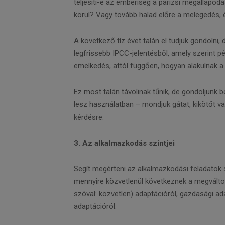
teljesíti-e az emberiség a párizsi megállapod
körül? Vagy tovább halad előre a melegedés, é
A következő tíz évet talán el tudjuk gondolni, 
legfrissebb IPCC-jelentésből, amely szerint p
emelkedés, attól függően, hogyan alakulnak a
Ez most talán távolinak tűnik, de gondoljunk b
lesz használatban – mondjuk gátat, kikötőt va
kérdésre.
3. Az alkalmazkodás szintjei
Segít megérteni az alkalmazkodási feladatok 
mennyire közvetlenül következnek a megváltoz
szóval: közvetlen) adaptációról, gazdasági adap
adaptációról.