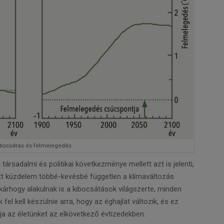
Kibocsátás és felmelegedés
társadalmi és politikai következménye mellett azt is jelenti,
tt küzdelem többé-kevésbé független a klímaváltozás
kárhogy alakulnak is a kibocsátások világszerte, minden
el kell készülnie arra, hogy az éghajlat változik, és ez
 az életünket az elkövetkező évtizedekben.