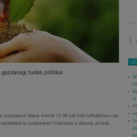
LE
gazdasági, tudati, politikai
Me
ö
Ne
ér
Pá
Le
z sztyeppévé alakul, évente 15-30-cal több hőhullámos nap
Or
2
zázalékkal is csökkenhet,
miközben a viharok, árvizek
év
fo