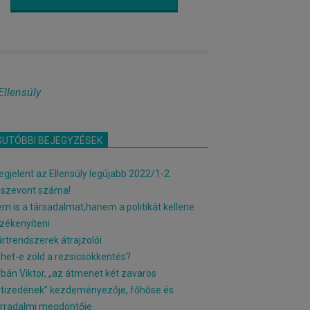
Ellensúly
GUTÓBBI BEJEGYZÉSEK
gjelent az Ellensúly legújabb 2022/1-2.
sszevont száma!
m is a társadalmat,hanem a politikát kellene
zékenyíteni
rtrendszerek átrajzolói
het-e zöld a rezsicsökkentés?
bán Viktor, „az átmenet két zavaros
tizedének” kezdeményezője, főhőse és
rradalmi megdöntője