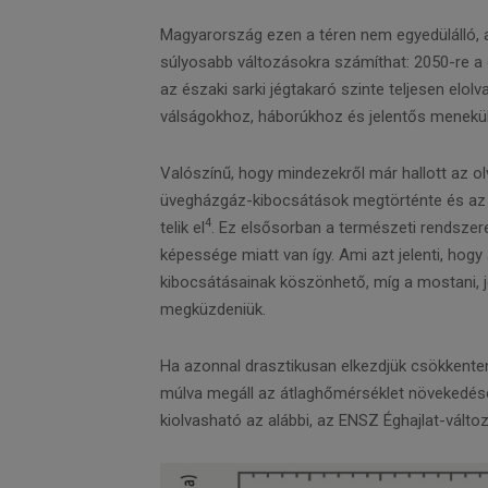
Magyarország ezen a téren nem egyedülálló, a
súlyosabb változásokra számíthat: 2050-re a g
az északi sarki jégtakaró szinte teljesen elol
válságokhoz, háborúkhoz és jelentős menekül
Valószínű, hogy mindezekről már hallott az o
üvegházgáz-kibocsátások megtörténte és az 
4
telik el
. Ez elsősorban a természeti rendszerek
képessége miatt van így. Ami azt jelenti, ho
kibocsátásainak köszönhető, míg a mostani, 
megküzdeniük.
Ha azonnal drasztikusan elkezdjük csökkenteni
múlva megáll az átlaghőmérséklet növekedése
kiolvasható az alábbi, az ENSZ Éghajlat-válto