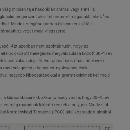
 világ minden tája hasonlóan drámai vagy ennél is
3
lobális tengerszint akár fél méterrel magasabb lehet,
és
vadhat. Mindez megjósolhatóan élelmiszer-ellátási
táradathoz vezet majd világszerte.
lvasó. Azt azonban nem szokták tudni, hogy az
általuk okozott melegedés megvalósulása között 30-40 év
 lassú válaszideje, illetve az óceánok óriási hőelnyelő
gy a mai melegedés a hetvenes-nyolcvanas évek
jóval nagyobb kibocsátásokkal a gyermekeinknek kell majd
 a kibocsátásainkat, akkor jó esély van rá, hogy 30-40 év
, és még maradnak lakható részek a bolygón. Mindez jól
zási Kormányközi Testülete (IPCC) által közreadott ábrából.