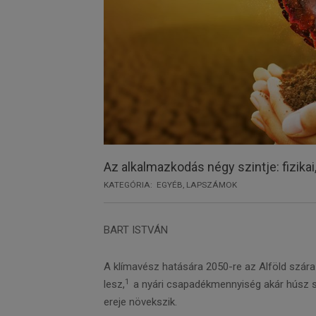
Az alkalmazkodás négy szintje: fizikai, 
KATEGÓRIA:
EGYÉB
,
LAPSZÁMOK
BART ISTVÁN
A klímavész hatására 2050-re az Alföld szára
1
lesz,
a nyári csapadékmennyiség akár húsz s
ereje növekszik.