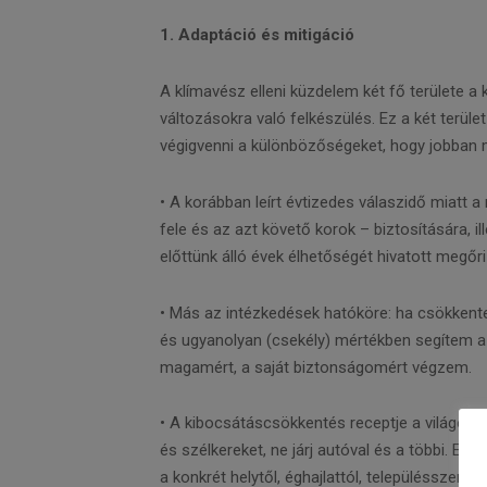
1. Adaptáció és mitigáció
A klímavész elleni küzdelem két fő területe a
változásokra való felkészülés. Ez a két terül
végigvenni a különbözőségeket, hogy jobban m
• A korábban leírt évtizedes válaszidő miatt 
fele és az azt követő korok – biztosítására, 
előttünk álló évek élhetőségét hivatott megőri
• Más az intézkedések hatóköre: ha csökkent
és ugyanolyan (csekély) mértékben segítem a
magamért, a saját biztonságomért végzem.
• A kibocsátáscsökkentés receptje a világon m
és szélkereket, ne járj autóval és a többi. E
a konkrét helytől, éghajlattól, településszerkez