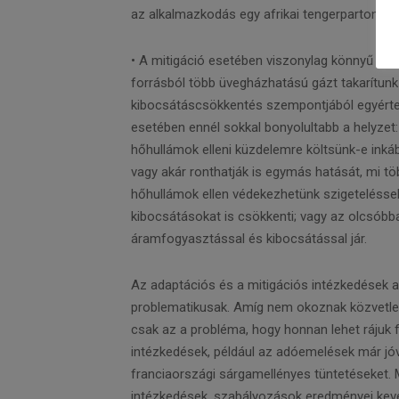
az alkalmazkodás egy afrikai tengerparton és
• A mitigáció esetében viszonylag könnyű eldö
forrásból több üvegházhatású gázt takarítunk 
kibocsátáscsökkentés szempontjából egyértelm
esetében ennél sokkal bonyolultabb a helyzet
hőhullámok elleni küzdelemre költsünk-e inká
vagy akár ronthatják is egymás hatását, mi töb
hőhullámok ellen védekezhetünk szigeteléssel
kibocsátásokat is csökkenti; vagy az olcsóbba
áramfogyasztással és kibocsátással jár.
Az adaptációs és a mitigációs intézkedések 
problematikusak. Amíg nem okoznak közvetlen
csak az a probléma, hogy honnan lehet rájuk f
intézkedések, például az adóemelések már jóv
franciaországi sárgamellényes tüntetéseket. M
intézkedések, szabályozások eredményei kevé