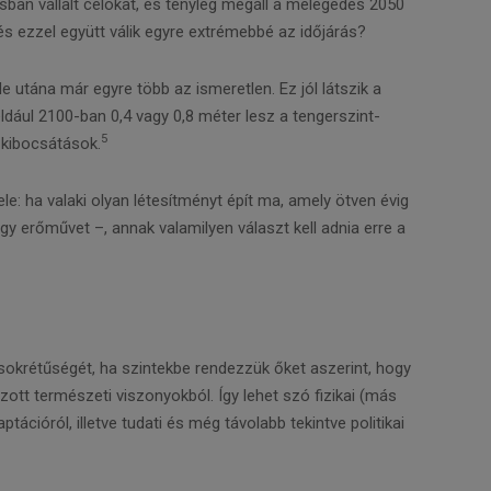
ásban vállalt célokat, és tényleg megáll a melegedés 2050
s ezzel együtt válik egyre extrémebbé az időjárás?
de utána már egyre több az ismeretlen. Ez jól látszik a
éldául 2100-ban 0,4 vagy 0,8 méter lesz a tengerszint-
5
 kibocsátások.
ele: ha valaki olyan létesítményt épít ma, amely ötven évig
gy erőművet –, annak valamilyen választ kell adnia erre a
sokrétűségét, ha szintekbe rendezzük őket aszerint, hogy
ott természeti viszonyokból. Így lehet szó fizikai (más
tációról, illetve tudati és még távolabb tekintve politikai