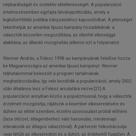
népbarátságát és szelektív elitellenességét. A popularizáció
értelmezésemben egyfajta látványpolitizálás, amely a
legkülönfélébb politikai irányzatokhoz kapcsolódhat. A jelenséget
tekinthetjük az amerikai típusú kampány hozadékának: a
választók közvetlen megszólítása, az ellenfél ellenséggé
alakítása, az állandó mozgósítás jellemzi ezt a folyamatot.
Wermer András, a Fidesz 1998-as kampányának felelőse hozza
be Magyarországra az amerikai típusú kampányt. Wermer
teljhatalommal beleszólt a program tartalmának
meghatározásába, így vele kezdődik a popularizáció, amely 2002
után általános lesz a Fidesz arculatára nézve.[21] A
popularizáció annyiban közös a populizmussal, hogy a választók
érzelmeit mozgósítja, rájátszik a kisember elkeseredésére és
dühére az elittel szemben, érzelmi azonosulást próbál előhívni
(laza öltözet, átlagemberhez való hasonulás, mindennapi
interakciók az átlagos választóval). A pártvezér felkorbácsolja
vagy lehűti az elkeseredést és a dühöt, az érdekeitől függően. A