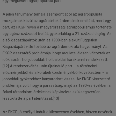
Egy megkésett agrárpopulista párt
A jelen tanulmány témája szempontjából az agrárpopulista
mozgalmak közül az agrárpártok érdemelnek említést, mert egy
párt, az FKGP révén a magyarországi agrárpopulizmus története
egy egész századot ível át, gyakorlatilag a 21. század elejéig. Az
első kisgazdapártok után az 1930-ban alakult Független
Kisgazdapárt vitte tovább az agrárdemokrata hagyományt. Az
FKGP visszatérő problémája, hogy arculatai élesen változtak az
idők során: hol jobboldali, hol baloldali karakterrel rendelkezett.
[12] A rendszerváltás után újrainduló párt – a történelmi
előzményekből és a korabeli körülményekből következően – a
jobboldali gyökerekhez kanyarodott vissza. Az FKGP visszatérő
problémája volt, hogy a parasztság, majd az 1990-es években a
falusi társadalom érdekeinek képviselete szükségszerűen
leszűkítette a párt identitását.[13]
Az FKGP jó eséllyel indult a kilencvenes években, hiszen nevének