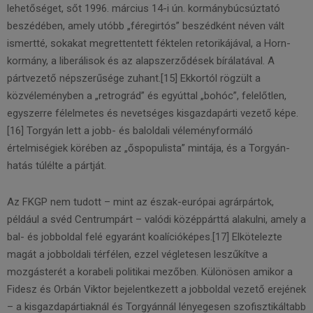
lehetőséget, sőt 1996. március 14-i ún. kormánybúcsúztató
beszédében, amely utóbb „féregirtós” beszédként néven vált
ismertté, sokakat megrettentett féktelen retorikájával, a Horn-
kormány, a liberálisok és az alapszerződések bírálatával. A
pártvezető népszerűsége zuhant.[15] Ekkortól rögzült a
közvéleményben a „retrográd” és egyúttal „bohóc”, felelőtlen,
egyszerre félelmetes és nevetséges kisgazdapárti vezető képe.
[16] Torgyán lett a jobb- és baloldali véleményformáló
értelmiségiek körében az „őspopulista” mintája, és a Torgyán-
hatás túlélte a pártját.
Az FKGP nem tudott – mint az észak-európai agrárpártok,
például a svéd Centrumpárt – valódi középpárttá alakulni, amely a
bal- és jobboldal felé egyaránt koalícióképes.[17] Elkötelezte
magát a jobboldali térfélen, ezzel végletesen leszűkítve a
mozgásterét a korabeli politikai mezőben. Különösen amikor a
Fidesz és Orbán Viktor bejelentkezett a jobboldal vezető erejének
– a kisgazdapártiaknál és Torgyánnál lényegesen szofisztikáltabb