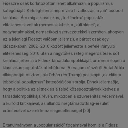
Fideszre csak korlátozottan lehet alkalmazni a populizmus
kategóriáját. Kétségtelen a népre való hivatkozás, a „mi” csoport
kreálása. Ám míg a klasszikus, „történelmi” populisták
elitellenesek voltak (nemcsak kifelé, a „külfölddel”, a
nagyhatalmakkal, nemzetközi szervezetekkel szemben, ahogyan
az a jelenlegi Fideszt valóban jellemzi), a pártot csak egy
időszakában, 2002–2010 között jellemezte a befelé irányuló
elitellenesség. 2010 után a nagytőkés réteg megerősítése, sőt
kreálása jellemzi a Fidesz társadalompolitikáját, ami nem éppen a
klasszikus populisták attribútuma. A magam részéről Antal Attila
álláspontját osztom, aki Orbán (és Trump) politikáját „az elitista
jobboldali populizmus” kategóriájába sorolja. Ennek jellemzője,
hogy a politika az elitnek és a felső középosztálynak kedvez a
társadalompolitikája révén, miközben a szuverenitás védelmével,
a külföld kritikájával, az állandó megtámadottság-érzület
erősítésével szereli le az elégedetlenséget.[20]
E tanulmányban a „popularizáció” fogalmával írom le a Fidesz