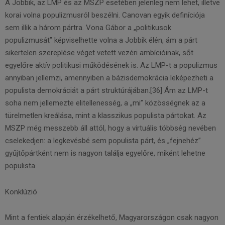
A Jobbik, az LMP és az MSZP esetében jelenleg nem lehet, illetve
korai volna populizmusról beszélni. Canovan egyik definíciója
sem illik a három pártra. Vona Gábor a „politikusok
populizmusát” képviselhette volna a Jobbik élén, ám a párt
sikertelen szereplése véget vetett vezéri ambícióinak, sőt
egyelőre aktív politikusi működésének is. Az LMP-t a populizmus
annyiban jellemzi, amennyiben a bázisdemokrácia leképezheti a
populista demokráciát a párt struktúrájában.[36] Ám az LMP-t
soha nem jellemezte elitellenesség, a „mi” közösségnek az a
türelmetlen kreálása, mint a klasszikus populista pártokat. Az
MSZP még messzebb áll attól, hogy a virtuális többség nevében
cselekedjen: a legkevésbé sem populista párt, és „fejnehéz”
gyűjtőpártként nem is nagyon találja egyelőre, miként lehetne
populista.
Konklúzió
Mint a fentiek alapján érzékelhető, Magyarországon csak nagyon