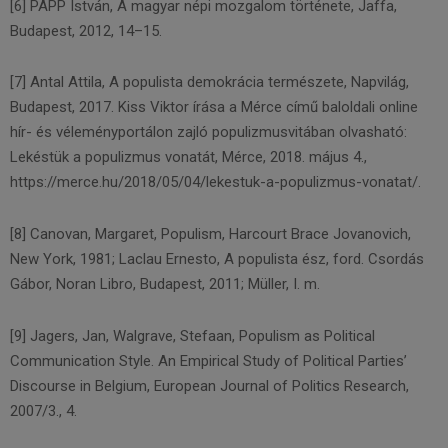
[6] PAPP István, A magyar népi mozgalom története, Jaffa,
Budapest, 2012, 14–15.
[7] Antal Attila, A populista demokrácia természete, Napvilág,
Budapest, 2017. Kiss Viktor írása a Mérce című baloldali online
hír- és véleményportálon zajló populizmusvitában olvasható:
Lekéstük a populizmus vonatát, Mérce, 2018. május 4.,
https://merce.hu/2018/05/04/lekestuk-a-populizmus-vonatat/.
[8] Canovan, Margaret, Populism, Harcourt Brace Jovanovich,
New York, 1981; Laclau Ernesto, A populista ész, ford. Csordás
Gábor, Noran Libro, Budapest, 2011; Müller, I. m.
[9] Jagers, Jan, Walgrave, Stefaan, Populism as Political
Communication Style. An Empirical Study of Political Parties’
Discourse in Belgium, European Journal of Politics Research,
2007/3., 4.