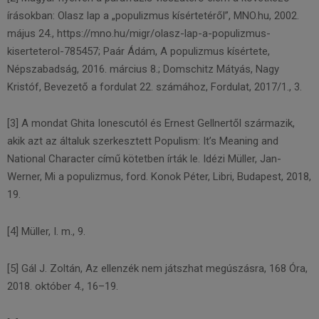
írásokban: Olasz lap a „populizmus kísértetéről”, MNO.hu, 2002.
május 24., https://mno.hu/migr/olasz-lap-a-populizmus-
kiserteterol-785457; Paár Ádám, A populizmus kísértete,
Népszabadság, 2016. március 8.; Domschitz Mátyás, Nagy
Kristóf, Bevezető a fordulat 22. számához, Fordulat, 2017/1., 3.
[3] A mondat Ghita Ionescutól és Ernest Gellnertől származik,
akik azt az általuk szerkesztett Populism: It’s Meaning and
National Character című kötetben írták le. Idézi Müller, Jan-
Werner, Mi a populizmus, ford. Konok Péter, Libri, Budapest, 2018,
19.
[4] Müller, I. m., 9.
[5] Gál J. Zoltán, Az ellenzék nem játszhat megúszásra, 168 Óra,
2018. október 4., 16–19.