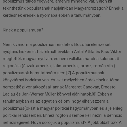
populizmus titkos fegyvere, amelyre mindenki vár. Vajon kit
tekinthetünk populistának napjainkban Magyarországon? Ennek a
kérdésnek eredek a nyomába ebben a tanulmányban.
Kinek a populizmusa?
Nem kívánom a populizmus részletes filozófiai elemzését
nyújtani, hiszen ezt az elmúlt években Antal Attila és Kiss Viktor
megtették magyar nyelven, és nem vállalkozhatok a különböző
regionális (észak-amerikai, latin-amerikai, orosz, román stb.)
populizmusok bemutatására sem.[7] A populizmusnak
könyvtárnyi irodalma van, és akit mélyebben érdekelnek a téma
nemzetközi vonatkozásai, annak Margaret Canovan, Ernesto
Laclau és Jan-Werner Müller könyvei ajánlhatók.[8] Ebben a
tanulmányban az az egyetlen célom, hogy elhelyezzem a
populizmus(oka)t a magyar politikai hagyományban és a jelenlegi
politikai rendszerben. Ehhez rögtön szembe kell nézni a definíció
nehézségeivel. Hová soroljuk a populizmust? A jobboldalhoz? A