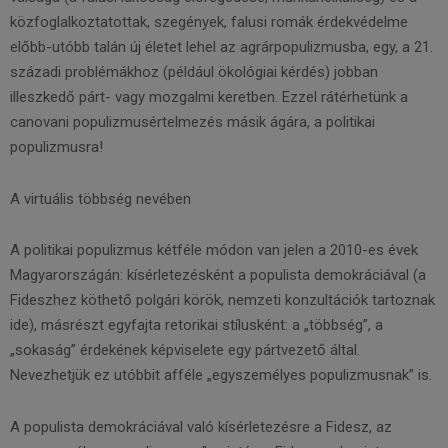
közfoglalkoztatottak, szegények, falusi romák érdekvédelme
előbb-utóbb talán új életet lehel az agrárpopulizmusba, egy, a 21.
századi problémákhoz (például ökológiai kérdés) jobban
illeszkedő párt- vagy mozgalmi keretben. Ezzel rátérhetünk a
canovani populizmusértelmezés másik ágára, a politikai
populizmusra!
A virtuális többség nevében
A politikai populizmus kétféle módon van jelen a 2010-es évek
Magyarországán: kísérletezésként a populista demokráciával (a
Fideszhez köthető polgári körök, nemzeti konzultációk tartoznak
ide), másrészt egyfajta retorikai stílusként: a „többség”, a
„sokaság” érdekének képviselete egy pártvezető által.
Nevezhetjük ez utóbbit afféle „egyszemélyes populizmusnak” is.
A populista demokráciával való kísérletezésre a Fidesz, az