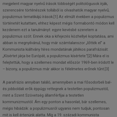
megjelent magyar nyelvű írások többségét politológusok írják,
szerencsére történészek tollából is olvashatók magyar nyelvű,
populizmus tematikájú írások.[1] Az elmúlt években a populizmus
történetét kutattam, ehhez képest mégis formabontó módon kell
kezdenem ezt a tanulmányt: egyre kevésbé szeretem a
populizmus szót. Ennek oka a kifejezés közhellyé koptatása, ami
abban is megnyilvánul, hogy már számtalanszor „lőtték el” a
Kommunista kiáltvány híres mondatának játékos parafrázisát:
„Kísértet járja be Európát, a populizmus kísértete.”[2] Mára el is
felejtettük, hogy a szellemes mondat először 1969-ben íródott le
– bizony, a populizmus már akkor is félelmetes erőnek tűnt.[3]
A parafrázis annyiban találó, amennyiben a mai fősodorbeli bal-
és jobboldali erők éppúgy rettegnek a testetlen populizmustól,
mint a Szent Szövetség államférfijai a testetlen
kommunizmustól. Ám egy ponton a hasonlat, bár szellemes,
mégis hibádzik: a populizmusról ugyanis nem tudjuk, pontosan
mit is kell értenünk alatta. Míg a 19. századi kommunista