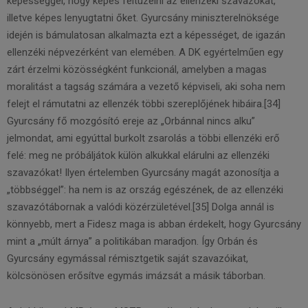
képességgel, hogy képes feltüzelni az ellenzéki szavazókat,
illetve képes lenyugtatni őket. Gyurcsány miniszterelnöksége
idején is bámulatosan alkalmazta ezt a képességet, de igazán
ellenzéki népvezérként van elemében. A DK egyértelműen egy
zárt érzelmi közösségként funkcionál, amelyben a magas
moralitást a tagság számára a vezető képviseli, aki soha nem
felejt el rámutatni az ellenzék többi szereplőjének hibáira.[34]
Gyurcsány fő mozgósító ereje az „Orbánnal nincs alku”
jelmondat, ami egyúttal burkolt zsarolás a többi ellenzéki erő
felé: meg ne próbáljátok külön alkukkal elárulni az ellenzéki
szavazókat! Ilyen értelemben Gyurcsány magát azonosítja a
„többséggel”: ha nem is az ország egészének, de az ellenzéki
szavazótábornak a valódi közérzületével.[35] Dolga annál is
könnyebb, mert a Fidesz maga is abban érdekelt, hogy Gyurcsány
mint a „múlt árnya” a politikában maradjon. Így Orbán és
Gyurcsány egymással rémisztgetik saját szavazóikat,
kölcsönösen erősítve egymás imázsát a másik táborban.