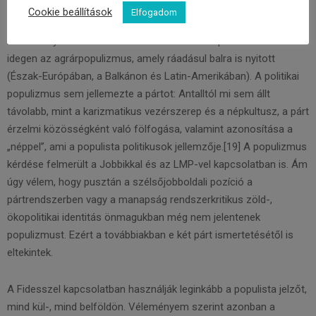
metaforája), és adott volt az MDF érzelmi közösség jellege, ám
Cookie beállítások
Elfogadom
Antall József vezetésével a párt klasszikus konzervatív,
kereszténydemokrata arculatot öltött. Utóbbi pártidentitástól
idegen az agrárpopulizmus, amely ráadásul balra is nyitott
(Észak-Európában, a Balkánon és Latin-Amerikában). A politikai
populizmus sem jellemezte a pártot: Antalltól mi sem állt
távolabb, mint a karizmatikus vezérszerep és a népkultusz, a párt
érzelmi közösségként való fölfogása, valamint azonosítása a
„néppel”, ami a populista politikusok jellemzője.[19] A populizmus
kérdése felmerült a Jobbikkal és az LMP-vel kapcsolatban is. Ám
úgy vélem, hogy pusztán a szélsőjobboldali pozíció a
pártrendszerben vagy a manapság rendszerkritikus zöld-,
ökopolitikai identitás önmagukban még nem jelentenek
populizmust. Ezért a továbbiakban e két párt ismertetésétől is
eltekintek.
A Fidesszel kapcsolatban használják leginkább a populista jelzőt,
mind kül-, mind belföldön. Véleményem szerint azonban a