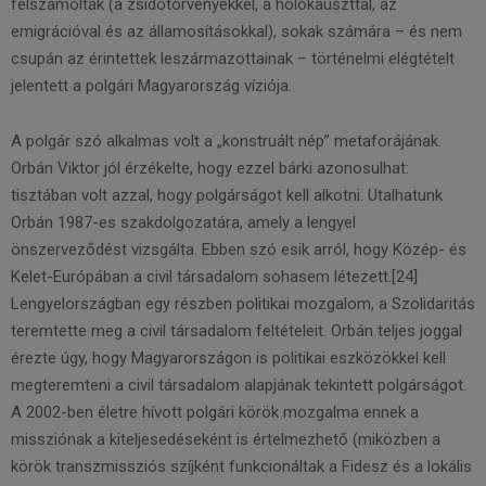
felszámolták (a zsidótörvényekkel, a holokauszttal, az
emigrációval és az államosításokkal), sokak számára – és nem
csupán az érintettek leszármazottainak – történelmi elégtételt
jelentett a polgári Magyarország víziója.
A polgár szó alkalmas volt a „konstruált nép” metaforájának.
Orbán Viktor jól érzékelte, hogy ezzel bárki azonosulhat:
tisztában volt azzal, hogy polgárságot kell alkotni. Utalhatunk
Orbán 1987-es szakdolgozatára, amely a lengyel
önszerveződést vizsgálta. Ebben szó esik arról, hogy Közép- és
Kelet-Európában a civil társadalom sohasem létezett.[24]
Lengyelországban egy részben politikai mozgalom, a Szolidaritás
teremtette meg a civil társadalom feltételeit. Orbán teljes joggal
érezte úgy, hogy Magyarországon is politikai eszközökkel kell
megteremteni a civil társadalom alapjának tekintett polgárságot.
A 2002-ben életre hívott polgári körök mozgalma ennek a
missziónak a kiteljesedéseként is értelmezhető (miközben a
körök transzmissziós szíjként funkcionáltak a Fidesz és a lokális