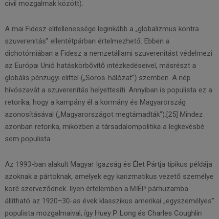
civil mozgalmak között).
A mai Fidesz elitellenessége leginkább a „globalizmus kontra
szuverenitás” ellentétpárban értelmezhető. Ebben a
dichotómiában a Fidesz a nemzetállami szuverenitást védelmezi
az Európai Unió hatáskörbővítő intézkedéseivel, másrészt a
globális pénzügyi elittel („Soros-hálózat”) szemben. A nép
hívószavát a szuverenitás helyettesíti. Annyiban is populista ez a
retorika, hogy a kampány él a kormány és Magyarország
azonosításával („Magyarországot megtámadták”).[25] Mindez
azonban retorika, miközben a társadalompolitika a legkevésbé
sem populista.
Az 1993-ban alakult Magyar Igazság és Élet Pártja tipikus példája
azoknak a pártoknak, amelyek egy karizmatikus vezető személye
köré szerveződnek. Ilyen értelemben a MIÉP párhuzamba
állítható az 1920–30-as évek klasszikus amerikai „egyszemélyes”
populista mozgalmaival, így Huey P. Long és Charles Coughlin