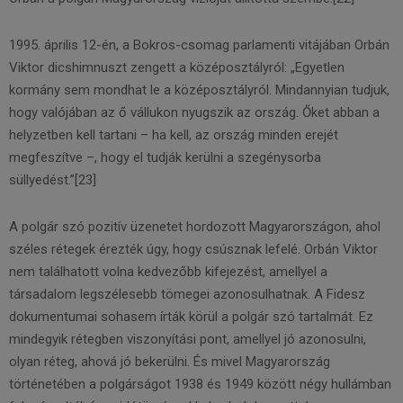
1995. április 12-én, a Bokros-csomag parlamenti vitájában Orbán
Viktor dicshimnuszt zengett a középosztályról: „Egyetlen
kormány sem mondhat le a középosztályról. Mindannyian tudjuk,
hogy valójában az ő vállukon nyugszik az ország. Őket abban a
helyzetben kell tartani – ha kell, az ország minden erejét
megfeszítve –, hogy el tudják kerülni a szegénysorba
süllyedést.”[23]
A polgár szó pozitív üzenetet hordozott Magyarországon, ahol
széles rétegek érezték úgy, hogy csúsznak lefelé. Orbán Viktor
nem találhatott volna kedvezőbb kifejezést, amellyel a
társadalom legszélesebb tömegei azonosulhatnak. A Fidesz
dokumentumai sohasem írták körül a polgár szó tartalmát. Ez
mindegyik rétegben viszonyítási pont, amellyel jó azonosulni,
olyan réteg, ahová jó bekerülni. És mivel Magyarország
történetében a polgárságot 1938 és 1949 között négy hullámban