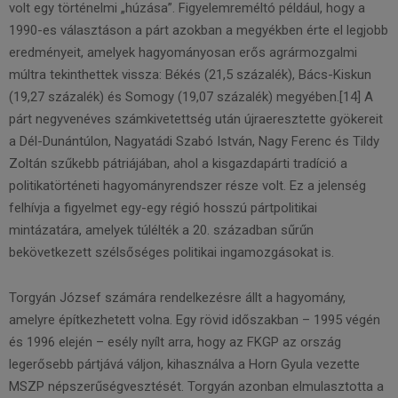
volt egy történelmi „húzása”. Figyelemreméltó például, hogy a
1990-es választáson a párt azokban a megyékben érte el legjobb
eredményeit, amelyek hagyományosan erős agrármozgalmi
múltra tekinthettek vissza: Békés (21,5 százalék), Bács-Kiskun
(19,27 százalék) és Somogy (19,07 százalék) megyében.[14] A
párt negyvenéves számkivetettség után újraeresztette gyökereit
a Dél-Dunántúlon, Nagyatádi Szabó István, Nagy Ferenc és Tildy
Zoltán szűkebb pátriájában, ahol a kisgazdapárti tradíció a
politikatörténeti hagyományrendszer része volt. Ez a jelenség
felhívja a figyelmet egy-egy régió hosszú pártpolitikai
mintázatára, amelyek túlélték a 20. században sűrűn
bekövetkezett szélsőséges politikai ingamozgásokat is.
Torgyán József számára rendelkezésre állt a hagyomány,
amelyre építkezhetett volna. Egy rövid időszakban – 1995 végén
és 1996 elején – esély nyílt arra, hogy az FKGP az ország
legerősebb pártjává váljon, kihasználva a Horn Gyula vezette
MSZP népszerűségvesztését. Torgyán azonban elmulasztotta a