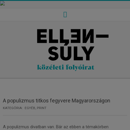
Skip
to
content
Secondary
Navigation
Menu
A populizmus titkos fegyvere Magyarországon
KATEGÓRIA:
EGYÉB
,
PRINT
A populizmus divatban van. Bár az ebben a témakörben