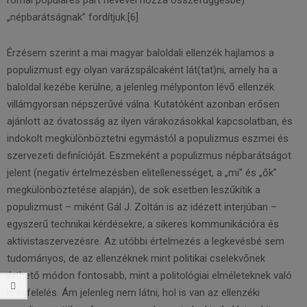
római populares párt nevével hozza összefüggésbe)
„népbarátságnak” fordítjuk.[6]
Érzésem szerint a mai magyar baloldali ellenzék hajlamos a
populizmust egy olyan varázspálcaként lát(tat)ni, amely ha a
baloldal kezébe kerülne, a jelenleg mélyponton lévő ellenzék
villámgyorsan népszerűvé válna. Kutatóként azonban erősen
ajánlott az óvatosság az ilyen várakozásokkal kapcsolatban, és
indokolt megkülönböztetni egymástól a populizmus eszmei és
szervezeti definícióját. Eszmeként a populizmus népbarátságot
jelent (negatív értelmezésben elitellenességet, a „mi” és „ők”
megkülönböztetése alapján), de sok esetben leszűkítik a
populizmust – miként Gál J. Zoltán is az idézett interjúban –
egyszerű technikai kérdésekre, a sikeres kommunikációra és
aktivistaszervezésre. Az utóbbi értelmezés a legkevésbé sem
tudományos, de az ellenzéknek mint politikai cselekvőnek
érthető módon fontosabb, mint a politológiai elméleteknek való
megfelelés. Ám jelenleg nem látni, hol is van az ellenzéki