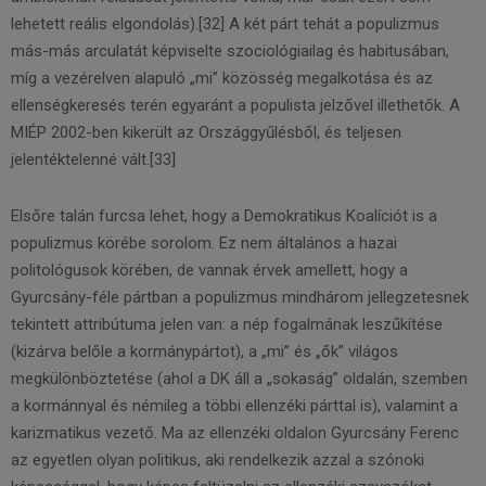
lehetett reális elgondolás).[32] A két párt tehát a populizmus
más-más arculatát képviselte szociológiailag és habitusában,
míg a vezérelven alapuló „mi” közösség megalkotása és az
ellenségkeresés terén egyaránt a populista jelzővel illethetők. A
MIÉP 2002-ben kikerült az Országgyűlésből, és teljesen
jelentéktelenné vált.[33]
Elsőre talán furcsa lehet, hogy a Demokratikus Koalíciót is a
populizmus körébe sorolom. Ez nem általános a hazai
politológusok körében, de vannak érvek amellett, hogy a
Gyurcsány-féle pártban a populizmus mindhárom jellegzetesnek
tekintett attribútuma jelen van: a nép fogalmának leszűkítése
(kizárva belőle a kormánypártot), a „mi” és „ők” világos
megkülönböztetése (ahol a DK áll a „sokaság” oldalán, szemben
a kormánnyal és némileg a többi ellenzéki párttal is), valamint a
karizmatikus vezető. Ma az ellenzéki oldalon Gyurcsány Ferenc
az egyetlen olyan politikus, aki rendelkezik azzal a szónoki