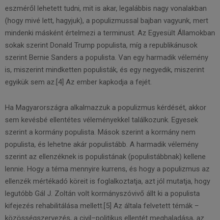
eszméről lehetett tudni, mit is akar, legalábbis nagy vonalakban
(hogy mivé lett, hagyjuk), a populizmussal bajban vagyunk, mert
mindenki másként értelmezi a terminust. Az Egyesült Államokban
sokak szerint Donald Trump populista, míg a republikánusok
szerint Bernie Sanders a populista. Van egy harmadik vélemény
is, miszerint mindketten populisták, és egy negyedik, miszerint
egyikük sem az.[4] Az ember kapkodja a fejét.
Ha Magyarországra alkalmazzuk a populizmus kérdését, akkor
sem kevésbé ellentétes véleményekkel találkozunk. Egyesek
szerint a kormány populista. Mások szerint a kormány nem
populista, és lehetne akár populistább. A harmadik vélemény
szerint az ellenzéknek is populistának (populistábbnak) kellene
lennie. Hogy a téma mennyire kurrens, és hogy a populizmus az
ellenzék mértékadó köreit is foglalkoztatja, azt jól mutatja, hogy
legutóbb Gál J. Zoltán volt kormányszóvivő állt ki a populista
kifejezés rehabilitálása mellett.[5] Az általa felvetett témák –
közösségszervezés, a civil–politikus ellentét meghaladása, az