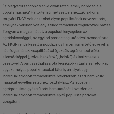
És Magyarországon? Van-e olyan réteg, amely hordozója a
populizmusnak? Ha történeti metszetben nézzük, akkor a
torgyáni FKGP volt az utolsó olyan populistának nevezett párt,
amelynek valóban volt egy szilárd társadalmi-foglalkozási bázisa.
Torgyán a magyar népet, a populust lényegében az
agrárlakossággal, az egykori parasztság utódaival azonosította.
Az FKGP rendelkezett a populizmus három ismertetőjegyével: a
nép fogalmának kisajátításával (gazdák, agráriumból élők),
ellenségképpel („tolvaj bankárok”, „bolsik”) és karizmatikus
vezetővel. A párt széthullása óta leginkább virtuális és retorikai,
egyszemélyes populizmusokat látunk, amelyek egy
individualizálódott társadalomra reflektálnak, ezért nem kötik
magukat egyetlen réteghez, osztályhoz. Az egyetlen
agrárpopulista gyökerű párt bemutatását követően az
individualizálódott társadalomra építő populista pártokat
vizsgálom.