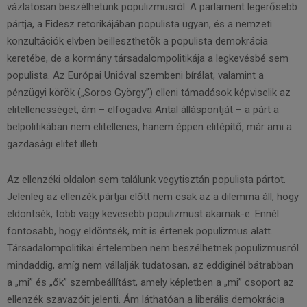
vázlatosan beszélhetünk populizmusról. A parlament legerősebb
pártja, a Fidesz retorikájában populista ugyan, és a nemzeti
konzultációk elvben beilleszthetők a populista demokrácia
keretébe, de a kormány társadalompolitikája a legkevésbé sem
populista. Az Európai Unióval szembeni bírálat, valamint a
pénzügyi körök („Soros György”) elleni támadások képviselik az
elitellenességet, ám – elfogadva Antal álláspontját – a párt a
belpolitikában nem elitellenes, hanem éppen elitépítő, már ami a
gazdasági elitet illeti.
Az ellenzéki oldalon sem találunk vegytisztán populista pártot.
Jelenleg az ellenzék pártjai előtt nem csak az a dilemma áll, hogy
eldöntsék, több vagy kevesebb populizmust akarnak-e. Ennél
fontosabb, hogy eldöntsék, mit is értenek populizmus alatt.
Társadalompolitikai értelemben nem beszélhetnek populizmusról
mindaddig, amíg nem vállalják tudatosan, az eddiginél bátrabban
a „mi” és „ők” szembeállítást, amely képletben a „mi” csoport az
ellenzék szavazóit jelenti. Ám láthatóan a liberális demokrácia