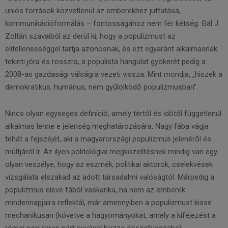
uniós források közvetlenül az emberekhez juttatása,
kommunikációformálás – fontosságához nem fér kétség. Gál J.
Zoltán szavaiból az derül ki, hogy a populizmust az
elitellenességgel tartja azonosnak, és ezt egyaránt alkalmasnak
tekinti jóra és rosszra, a populista hangulat gyökerét pedig a
2008-as gazdasági válságra vezeti vissza. Mint mondja, „hiszek a
demokratikus, humánus, nem gyűlölködő populizmusban”.
Nincs olyan egységes definíció, amely tértől és időtől függetlenül
alkalmas lenne e jelenség meghatározására. Nagy fába vágja
tehát a fejszéjét, aki a magyarországi populizmus jelenéről és
múltjáról ír. Az ilyen politológiai megközelítésnek mindig van egy
olyan veszélye, hogy az eszmék, politikai aktorok, cselekvések
vizsgálata elszakad az adott társadalmi valóságtól. Márpedig a
populizmus eleve fából vaskarika, ha nem az emberek
mindennapjaira reflektál, már amennyiben a populizmust kissé
mechanikusan (követve a hagyományokat, amely a kifejezést a