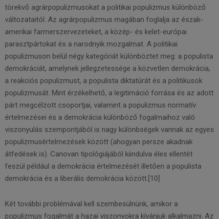
törekvő agrárpopulizmusokat a politikai populizmus különböző
változataitól. Az agrárpopulizmus magában foglalja az észak-
amerikai farmerszervezeteket, a közép- és kelet-európai
parasztpártokat és a narodnyik mozgalmat. A politikai
populizmuson belül négy kategóriát különböztet meg: a populista
demokráciát, amelynek jellegzetessége a közvetlen demokrácia,
a reakciós populizmust, a populista diktatúrát és a politikusok
populizmusát. Mint érzékelhető, a legitimáció forrása és az adott
párt megcélzott csoportjai, valamint a populizmus normatív
értelmezései és a demokrácia különböző fogalmaihoz való
viszonyulás szempontjából is nagy különbségek vannak az egyes
populizmusértelmezések között (ahogyan persze akadnak
átfedések is). Canovan tipológiájából kiindulva éles ellentét
feszül például a demokrácia értelmezését illetően a populista
demokrácia és a liberális demokrácia között.[10]
Két további problémával kell szembesülnünk, amikor a
populizmus fogalmát a hazai viszonyokra kívánjuk alkalmazni. Az