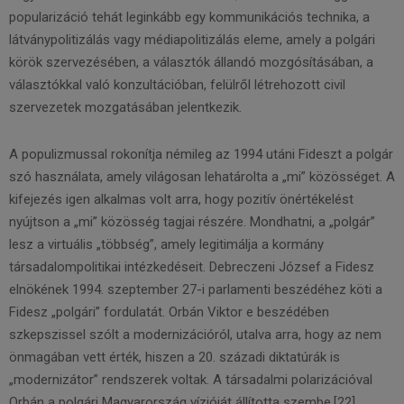
popularizáció tehát leginkább egy kommunikációs technika, a
látványpolitizálás vagy médiapolitizálás eleme, amely a polgári
körök szervezésében, a választók állandó mozgósításában, a
választókkal való konzultációban, felülről létrehozott civil
szervezetek mozgatásában jelentkezik.
A populizmussal rokonítja némileg az 1994 utáni Fideszt a polgár
szó használata, amely világosan lehatárolta a „mi” közösséget. A
kifejezés igen alkalmas volt arra, hogy pozitív önértékelést
nyújtson a „mi” közösség tagjai részére. Mondhatni, a „polgár”
lesz a virtuális „többség”, amely legitimálja a kormány
társadalompolitikai intézkedéseit. Debreczeni József a Fidesz
elnökének 1994. szeptember 27-i parlamenti beszédéhez köti a
Fidesz „polgári” fordulatát. Orbán Viktor e beszédében
szkepszissel szólt a modernizációról, utalva arra, hogy az nem
önmagában vett érték, hiszen a 20. századi diktatúrák is
„modernizátor” rendszerek voltak. A társadalmi polarizációval
Orbán a polgári Magyarország vízióját állította szembe.[22]