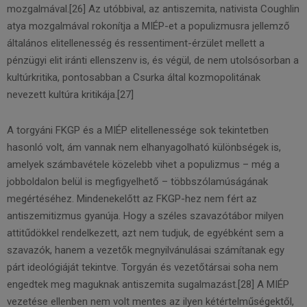
mozgalmával.[26] Az utóbbival, az antiszemita, nativista Coughlin
atya mozgalmával rokonítja a MIÉP-et a populizmusra jellemző
általános elitellenesség és ressentiment-érzület mellett a
pénzügyi elit iránti ellenszenv is, és végül, de nem utolsósorban a
kultúrkritika, pontosabban a Csurka által kozmopolitának
nevezett kultúra kritikája.[27]
A torgyáni FKGP és a MIÉP elitellenessége sok tekintetben
hasonló volt, ám vannak nem elhanyagolható különbségek is,
amelyek számbavétele közelebb vihet a populizmus – még a
jobboldalon belül is megfigyelhető – többszólamúságának
megértéséhez. Mindenekelőtt az FKGP-hez nem fért az
antiszemitizmus gyanúja. Hogy a széles szavazótábor milyen
attitűdökkel rendelkezett, azt nem tudjuk, de egyébként sem a
szavazók, hanem a vezetők megnyilvánulásai számítanak egy
párt ideológiáját tekintve. Torgyán és vezetőtársai soha nem
engedtek meg maguknak antiszemita sugalmazást.[28] A MIÉP
vezetése ellenben nem volt mentes az ilyen kétértelműségektől,