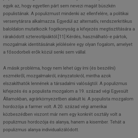
egyik az, hogy egyetlen párt sem nevezi magát büszkén
populistának. A populizmust mindenki az ellenfelére, a politikai
versenytársra alkalmazza. Egyedül az alternatív, rendszerkritikus
baloldalon mutatkozik fogékonyság a kifejezés megtisztítására a
rárakódott sztereotípiáktól.[11] Kérdés, használható-e pártok,
mozgalmak identitásának jelölésére egy olyan fogalom, amelyet
a fősodorbeli erők közül senki sem vállal.
A másik probléma, hogy nem lehet úgy írni (és beszélni)
eszmékről, mozgalmakról, irányzatokról, mintha azok
elszakíthatók lennének a társadalmi valóságtól. A populizmus
kifejezés és a populista mozgalom a 19. század végi Egyesült
Államokban, agrárkörnyezetben alakult ki. A populista mozgalom
hordozója a farmer volt. A 20. század végi amerikai
közbeszédben viszont már nem egy konkrét osztály volt a
populizmus hordozója és alanya, hanem a kisember. Tehát a
populizmus alanya individualizálódott.