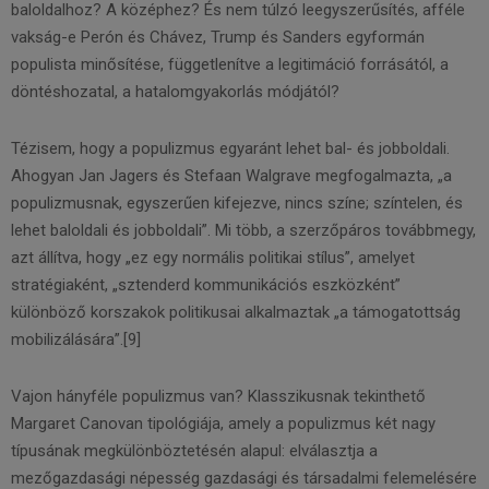
baloldalhoz? A középhez? És nem túlzó leegyszerűsítés, afféle
vakság-e Perón és Chávez, Trump és Sanders egyformán
populista minősítése, függetlenítve a legitimáció forrásától, a
döntéshozatal, a hatalomgyakorlás módjától?
Tézisem, hogy a populizmus egyaránt lehet bal- és jobboldali.
Ahogyan Jan Jagers és Stefaan Walgrave megfogalmazta, „a
populizmusnak, egyszerűen kifejezve, nincs színe; színtelen, és
lehet baloldali és jobboldali”. Mi több, a szerzőpáros továbbmegy,
azt állítva, hogy „ez egy normális politikai stílus”, amelyet
stratégiaként, „sztenderd kommunikációs eszközként”
különböző korszakok politikusai alkalmaztak „a támogatottság
mobilizálására”.[9]
Vajon hányféle populizmus van? Klasszikusnak tekinthető
Margaret Canovan tipológiája, amely a populizmus két nagy
típusának megkülönböztetésén alapul: elválasztja a
mezőgazdasági népesség gazdasági és társadalmi felemelésére