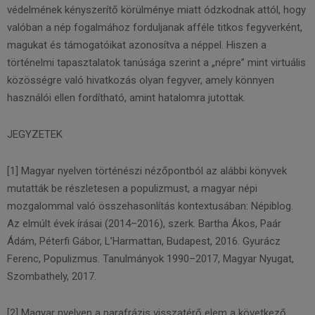
védelmének kényszerítő körülménye miatt ódzkodnak attól, hogy
valóban a nép fogalmához forduljanak afféle titkos fegyverként,
magukat és támogatóikat azonosítva a néppel. Hiszen a
történelmi tapasztalatok tanúsága szerint a „népre” mint virtuális
közösségre való hivatkozás olyan fegyver, amely könnyen
használói ellen fordítható, amint hatalomra jutottak.
JEGYZETEK
[1] Magyar nyelven történészi nézőpontból az alábbi könyvek
mutatták be részletesen a populizmust, a magyar népi
mozgalommal való összehasonlítás kontextusában: Népiblog.
Az elmúlt évek írásai (2014–2016), szerk. Bartha Ákos, Paár
Ádám, Péterfi Gábor, L’Harmattan, Budapest, 2016. Gyurácz
Ferenc, Populizmus. Tanulmányok 1990–2017, Magyar Nyugat,
Szombathely, 2017.
[2] Magyar nyelven a parafrázis visszatérő elem a következő