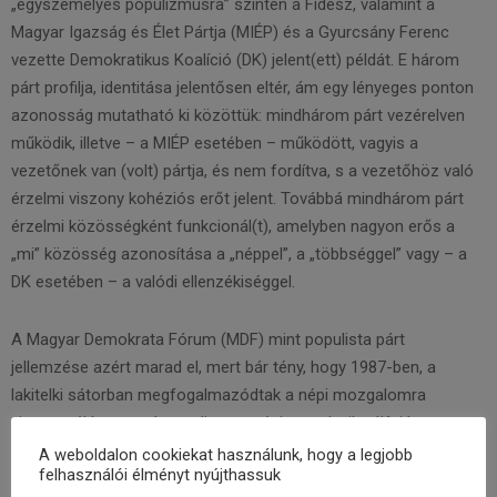
„egyszemélyes populizmusra” szintén a Fidesz, valamint a
Magyar Igazság és Élet Pártja (MIÉP) és a Gyurcsány Ferenc
vezette Demokratikus Koalíció (DK) jelent(ett) példát. E három
párt profilja, identitása jelentősen eltér, ám egy lényeges ponton
azonosság mutatható ki közöttük: mindhárom párt vezérelven
működik, illetve – a MIÉP esetében – működött, vagyis a
vezetőnek van (volt) pártja, és nem fordítva, s a vezetőhöz való
érzelmi viszony kohéziós erőt jelent. Továbbá mindhárom párt
érzelmi közösségként funkcionál(t), amelyben nagyon erős a
„mi” közösség azonosítása a „néppel”, a „többséggel” vagy – a
DK esetében – a valódi ellenzékiséggel.
A Magyar Demokrata Fórum (MDF) mint populista párt
jellemzése azért marad el, mert bár tény, hogy 1987-ben, a
lakitelki sátorban megfogalmazódtak a népi mozgalomra
visszanyúló, az agrárpopulizmus népi-narodnyik válfaját
reprezentáló gondolatok (például Csurka István Szabó Dezső-i
A weboldalon cookiekat használunk, hogy a legjobb
felhasználói élményt nyújthassuk
ihletésű nemzethalál-víziója, Csengey Dénes „levegőosztás”