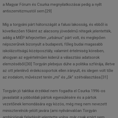
a Magyar Fórum és Csurka megnyilatkozásai pedig a nyílt
antiszemitizmustól sem.[29]
Míg a torgyáni párt hátországát a falusi lakosság, és ebből is
következően főként az alacsony jövedelmű rétegek jelentették,
addig a MIÉP kifejezetten „urbánus” párt volt, és meglepően
népszerűnek bizonyult a budapesti, főleg budai magasabb
iskolázottságú középosztály, valamint értelmiség köreiben,
ahogyan az egyértelműen kiderül a választási adatsorok
elemzéséből.[30] Torgyán plebejus dühe a politika szférája, illetve
az ott jelenlévő érdekcsoportok ellen irányult, és idegen volt tőle
az irodalom, művészet terén „mi” és „ők” szétválasztása.[31]
Torgyán jó taktikai érzékkel nem fogadta el Csurka 1996-os
javaslatát a jobboldali pártok egyesülésére és a pártok
vezetőinek lemondására egy közös, még meg nem nevezett
miniszterelnök-jelölt javára (ami nyilvánvalóan Torgyán
ambícióinak feladását jelentette volna, már csak ezért sem