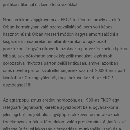
politikai stílussal és kiérleltebb víziókkal.
Nincs értelme végigkövetni az FKGP történetét, amely az első
Orbán-kormányban való szerepvállalásból sem volt képes
hasznot húzni; Orbán mesteri módon hagyta amortizálódni a
kisgazda minisztereket és államtitkárokat a rájuk bízott
posztokon. Torgyán elkövette azoknak a pártvezéreknek a tipikus
hibáját, akik pótolhatatlannak képzelik magukat: kizárások
sorozatával ritkította párton belüli kritikusait, amivel azonban
csak növelte párton kívüli ellenségeinek számát. 2002-ben a párt
kihullott az Országgyűlésből, majd bekövetkezett az FKGP
osztódása.[18]
Az agrárpopulizmus eredeti hordozója, az 1930-as FKGP egy
rétegpárti (agrárpárti) keretbe ágyazódott bele, ugyanakkor a
jelenlegi bal- és jobboldali gyűjtőpártok kevéssé mutatkoznak
fogékonynak a falusi társadalom valós problémáira. A „kisfalvak”
válsága (a falusi lakosság elöregedése, munkanélküliség) és a