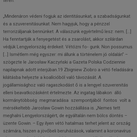
terén.
„Mindenáron védeni fogjuk az identitásunkat, a szabadságunkat
és a szuverenitásunkat. Nem hagyjuk, hogy a pénzzel
terrorizáljanak bennünket. A válaszunk egyértelmű lesz: nem. […]
Ha fenntartják a fenyegetést és a zsarolást, akkor szilárdan
védjük Lengyelország érdekeit. Vétózni fo- gunk. Non possumus.
[…] Ismétlem még egyszer: mi állunk a történelem jó oldalán” –
szögezte le Jarosław Kaczyński a Gazeta Polska Codziennie
napilapnak adott interjúban.19 Zbigniew Ziobro a vétó feladására
kilátásba helyezte a koalícióból való távozását. A
jogállamisághoz való ragaszkodást ő is a lengyel szuverenitás
elleni beavatkozásként értelmezte. Az ingatag lábakon álló
kormánytöbbség megmaradása szempontjából fontos volt a
mérsékeltebb Jarosław Gowin hozzáállása is. „Nemes tett
meghalni Lengyelországért, de egyáltalán nem bölcs döntés –
üzente Gowin. – Egy ilyen vétó hatalmas terhet jelent az ország
számára, hiszen a jövőbeli beruházások, valamint a koronavírus