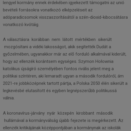
lengyel kormány ennek érdekében igyekezett támogatni az unió
bevételi forrásokra vonatkozó elképzeléseit az
adóparadicsomok visszaszorításától a szén-dioxid-kibocsátásra
vonatkozó kvótáig.
A választásra korábban nem látott mértékben sikerült
mozgósítani a vidéki lakosságot, akik segítették Dudát a
győzelmében, ugyanakkor már az elő forduló alkalmával kiderült,
hogy az ellenzék korántsem egységes. Szymon Hołownia
katolikus újságíró személyében fontos rivális jelent meg a
politikai színtéren, aki lemaradt ugyan a második fordulóról, ám
2021-re jobbközépnek tartott pártja, a Polska 2050 élén sikerült a
legkevésbé elutasított és egyben legnépszerűbb politikussá
válnia.
A koronavírus-járvány nyár közepén kirobbant második
hullámával a kormányválság újabb fejezete is megérkezett. Az
ellenzék kritikájának középpontjában a kormánynak az iskolák