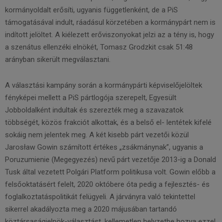
kormányoldalt erősíti, ugyanis függetlenként, de a PiS
támogatásával indult, ráadásul körzetében a kormánypárt nem is
indított jelöltet. A kiélezett erőviszonyokat jelzi az a tény is, hogy
a szenátus ellenzéki elnökét, Tomasz Grodzkit csak 51:48
arányban sikerült megválasztani.
A választási kampány során a kormánypárti képviselőjelöltek
fényképei mellett a PiS pártlogója szerepelt, Egyesült
Jobboldalként indultak és szerezték meg a szavazatok
többségét, közös frakciót alkottak, és a belső el- lentétek kifelé
sokáig nem jelentek meg. A két kisebb párt vezetői közül
Jarosław Gowin számított értékes „zsákmánynak”, ugyanis a
Poruzumienie (Megegyezés) nevű párt vezetője 2013-ig a Donald
Tusk által vezetett Polgári Platform politikusa volt. Gowin előbb a
felsőoktatásért felelt, 2020 októbere óta pedig a fejlesztés- és
foglalkoztatáspolitikát felügyeli. A járványra való tekintettel
sikerrel akadályozta meg a 2020 májusában tartandó
köztársaságielnök-választást, kellemetlen helyzetbe hozva ezzel