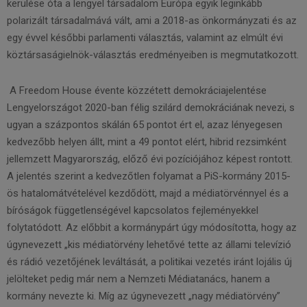
kerülése óta a lengyel társadalom Európa egyik leginkább
polarizált társadalmává vált, ami a 2018-as önkormányzati és az
egy évvel későbbi parlamenti választás, valamint az elmúlt évi
köztársaságielnök-választás eredményeiben is megmutatkozott.
A Freedom House évente közzétett demokráciajelentése
Lengyelországot 2020-ban félig szilárd demokráciának nevezi, s
ugyan a százpontos skálán 65 pontot ért el, azaz lényegesen
kedvezőbb helyen állt, mint a 49 pontot elért, hibrid rezsimként
jellemzett Magyarország, előző évi pozíciójához képest rontott.
A jelentés szerint a kedvezőtlen folyamat a PiS-kormány 2015-
ös hatalomátvételével kezdődött, majd a médiatörvénnyel és a
bíróságok függetlenségével kapcsolatos fejleményekkel
folytatódott. Az előbbit a kormánypárt úgy módosította, hogy az
úgynevezett „kis médiatörvény lehetővé tette az állami televízió
és rádió vezetőjének leváltását, a politikai vezetés iránt lojális új
jelölteket pedig már nem a Nemzeti Médiatanács, hanem a
kormány nevezte ki. Míg az úgynevezett „nagy médiatörvény”