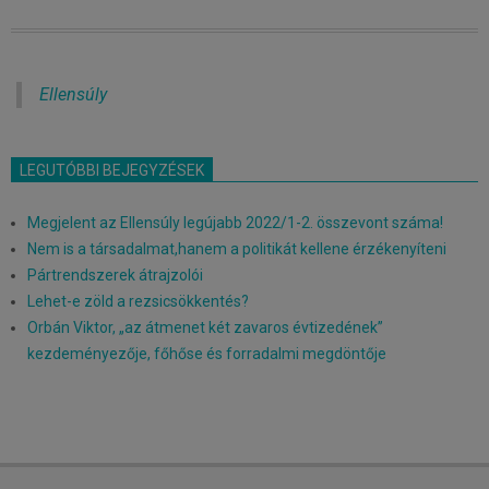
Ellensúly
LEGUTÓBBI BEJEGYZÉSEK
Megjelent az Ellensúly legújabb 2022/1-2. összevont száma!
Nem is a társadalmat,hanem a politikát kellene érzékenyíteni
Pártrendszerek átrajzolói
Lehet-e zöld a rezsicsökkentés?
Orbán Viktor, „az átmenet két zavaros évtizedének”
kezdeményezője, főhőse és forradalmi megdöntője