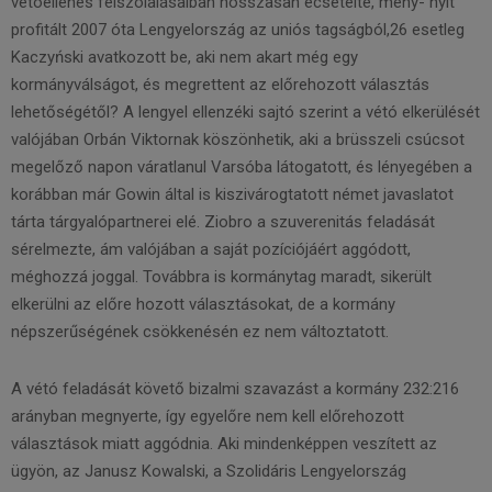
vétóellenes felszólalásaiban hosszasan ecsetelte, meny- nyit
profitált 2007 óta Lengyelország az uniós tagságból,26 esetleg
Kaczyński avatkozott be, aki nem akart még egy
kormányválságot, és megrettent az előrehozott választás
lehetőségétől? A lengyel ellenzéki sajtó szerint a vétó elkerülését
valójában Orbán Viktornak köszönhetik, aki a brüsszeli csúcsot
megelőző napon váratlanul Varsóba látogatott, és lényegében a
korábban már Gowin által is kiszivárogtatott német javaslatot
tárta tárgyalópartnerei elé. Ziobro a szuverenitás feladását
sérelmezte, ám valójában a saját pozíciójáért aggódott,
méghozzá joggal. Továbbra is kormánytag maradt, sikerült
elkerülni az előre hozott választásokat, de a kormány
népszerűségének csökkenésén ez nem változtatott.
A vétó feladását követő bizalmi szavazást a kormány 232:216
arányban megnyerte, így egyelőre nem kell előrehozott
választások miatt aggódnia. Aki mindenképpen veszített az
ügyön, az Janusz Kowalski, a Szolidáris Lengyelország