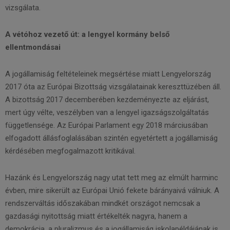
vizsgálata.
A vétóhoz vezető út: a lengyel kormány belső
ellentmondásai
A jogállamiság feltételeinek megsértése miatt Lengyelország
2017 óta az Európai Bizottság vizsgálatainak kereszttüzében áll.
A bizottság 2017 decemberében kezdeményezte az eljárást,
mert úgy vélte, veszélyben van a lengyel igazságszolgáltatás
függetlensége. Az Európai Parlament egy 2018 márciusában
elfogadott állásfoglalásában szintén egyetértett a jogállamiság
kérdésében megfogalmazott kritikával.
Hazánk és Lengyelország nagy utat tett meg az elmúlt harminc
évben, mire sikerült az Európai Unió fekete bárányaivá válniuk. A
rendszerváltás időszakában mindkét országot nemcsak a
gazdasági nyitottság miatt értékelték nagyra, hanem a
demokrácia, a pluralizmus és a jogállamiság iskolapéldájának is