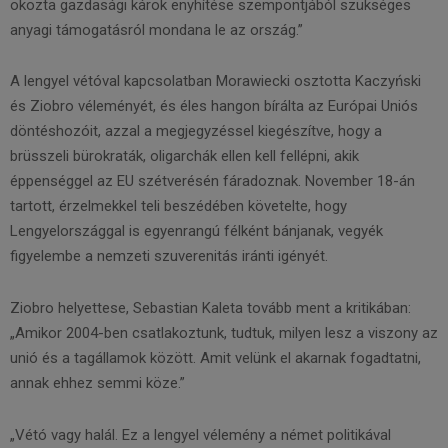
okozta gazdasági károk enyhítése szempontjából szükséges
anyagi támogatásról mondana le az ország.”
A lengyel vétóval kapcsolatban Morawiecki osztotta Kaczyński
és Ziobro véleményét, és éles hangon bírálta az Európai Uniós
döntéshozóit, azzal a megjegyzéssel kiegészítve, hogy a
brüsszeli bürokraták, oligarchák ellen kell fellépni, akik
éppenséggel az EU szétverésén fáradoznak. November 18-án
tartott, érzelmekkel teli beszédében követelte, hogy
Lengyelországgal is egyenrangú félként bánjanak, vegyék
figyelembe a nemzeti szuverenitás iránti igényét.
Ziobro helyettese, Sebastian Kaleta tovább ment a kritikában:
„Amikor 2004-ben csatlakoztunk, tudtuk, milyen lesz a viszony az
unió és a tagállamok között. Amit velünk el akarnak fogadtatni,
annak ehhez semmi köze.”
„Vétó vagy halál. Ez a lengyel vélemény a német politikával