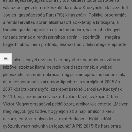
és az egészségügyet. Ezt a nyitott kérdést tudta 2015-ben a
választási győzelemre készülő Jarosław Kaczyński által vezetett
Jog és Igazságosság Párt (PiS) kihasználni. Politikai programját
a rendszerváltás során alkalmazott sokkterápia kritikájára, a
liberális gazdaságpolitika elleni támadásra, valamint a lengyel
társadalomnak a rendszerváltás során – szerintük – magára
hagyott, abból nem profitáló, elsősorban vidéki rétegére építette.
A jelenlegi lengyel rezsimet a magyarhoz hasonlóan számos
jelzővel szokták illetni: nevezik hibrid rezsimnek, a weberi
plebiszciter vezérdemokrácia magyar mintájához is hasonlítják,
de a cezarista politikai uralomtípushoz is sorolják. A 2005 és
2007 között kormányfői szerepet betöltő Jarosław Kaczyński
2011-ben, a számára elvesztett választás éjszakáján Orbán
Viktor Magyarországával példálózott, amikor kijelentette: „Mélyen
meg vagyok győződve, hogy eljön az a nap, amikor sikerül
nekünk, és Varsó olyan lesz, mint Budapest. Előbb-utóbb
győzünk, mert nekünk van igazunk.” A PiS 2015-ös hatalomra