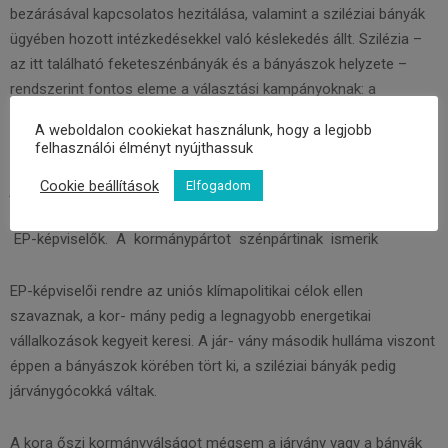
bezárásával kapcsolatos hezitálása, valamint a sziléziai bányák
ügyében hozott intézkedésekkel való késlekedés állt. Szilézia –
az itt található feketeszénbányák és a bányászok helyzete –
rendszerint fontos eleme a választási kampányoknak: a
képviselőjelöltek rendszeresen tesznek látogatást a bányákban
A weboldalon cookiekat használunk, hogy a legjobb
kampánykörútjuk alkalmával. A bányák működtetése jelentős
felhasználói élményt nyújthassuk
anyagi ráfordítást igényel; folyamatos környezetszennyezéssel
Cookie beállítások
Elfogadom
járó időzített bombák. Ráadásul az Európai Unió karbonsemleges
klímacélját is sikeresen torpedózták meg a lengyel kormánypárti
EP-képviselők. A kormánypártot szénpártinak ismerik
EP-képviselői rendre az uniós klímapolitikai célok ellen
szavaznak, a kor- mány pedig a legnagyobb energetikai
vállalkozások kegyeit keresi. A jár- vány második hulláma viszont
éppen a bányászok körében tört ki, a sziléziai bányák pedig
járványgócokká váltak.
A kora őszi kormányválságot mégsem a járvány vagy a bányák