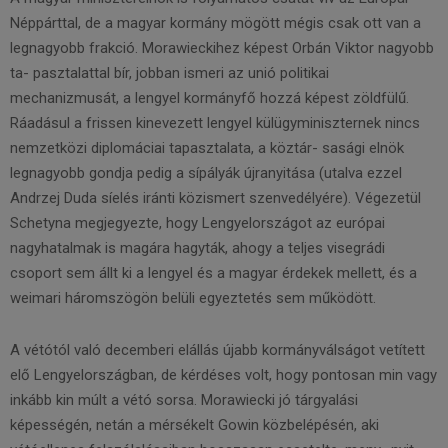
Néppárttal, de a magyar kormány mögött mégis csak ott van a
legnagyobb frakció. Morawieckihez képest Orbán Viktor nagyobb
ta- pasztalattal bír, jobban ismeri az unió politikai
mechanizmusát, a lengyel kormányfő hozzá képest zöldfülű.
Ráadásul a frissen kinevezett lengyel külügyminiszternek nincs
nemzetközi diplomáciai tapasztalata, a köztár- sasági elnök
legnagyobb gondja pedig a sípályák újranyitása (utalva ezzel
Andrzej Duda síelés iránti közismert szenvedélyére). Végezetül
Schetyna megjegyezte, hogy Lengyelországot az európai
nagyhatalmak is magára hagyták, ahogy a teljes visegrádi
csoport sem állt ki a lengyel és a magyar érdekek mellett, és a
weimari háromszögön belüli egyeztetés sem működött.
A vétótól való decemberi elállás újabb kormányválságot vetített
elő Lengyelországban, de kérdéses volt, hogy pontosan min vagy
inkább kin múlt a vétó sorsa. Morawiecki jó tárgyalási
képességén, netán a mérsékelt Gowin közbelépésén, aki