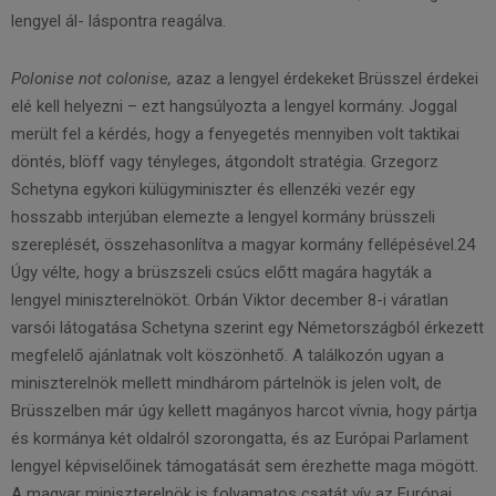
lengyel ál- láspontra reagálva.
Polonise not colonise,
azaz a lengyel érdekeket Brüsszel érdekei
elé kell helyezni – ezt hangsúlyozta a lengyel kormány. Joggal
merült fel a kérdés, hogy a fenyegetés mennyiben volt taktikai
döntés, blöff vagy tényleges, átgondolt stratégia. Grzegorz
Schetyna egykori külügyminiszter és ellenzéki vezér egy
hosszabb interjúban elemezte a lengyel kormány brüsszeli
szereplését, összehasonlítva a magyar kormány fellépésével.24
Úgy vélte, hogy a brüszszeli csúcs előtt magára hagyták a
lengyel miniszterelnököt. Orbán Viktor december 8-i váratlan
varsói látogatása Schetyna szerint egy Németországból érkezett
megfelelő ajánlatnak volt köszönhető. A találkozón ugyan a
miniszterelnök mellett mindhárom pártelnök is jelen volt, de
Brüsszelben már úgy kellett magányos harcot vívnia, hogy pártja
és kormánya két oldalról szorongatta, és az Európai Parlament
lengyel képviselőinek támogatását sem érezhette maga mögött.
A magyar miniszterelnök is folyamatos csatát vív az Európai