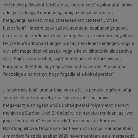
történelmi példaként felidézte a „liberum veto” gyakorlatát, amivel
addig élt a lengyel nemesség, amíg az végül az ország
meggyengüléséhez, majd széteséséhez vezetett. „Mit kell
biztosítani? Hatalmi ágak szétválasztását, szabadságjogokat,
ezek az alap- kérdések eleve szerepelnek az uniós törvényekben.
Helyzetéből adódóan Lengyelország nem lehet semleges; vagy a
civilizált megoldást választja, vagy a keleti diktatúrák áldozatává
válik. Saját akaratunkból, saját döntésünkkel tértünk vissza
Európába 2004-ben, egy népszavazást követően. A szenátus
felszólítja a kormányt, hogy fogadja el a költségvetést.”
„Ha bármely tagállamnak baja van az EU-s pénzek jogállamisági
feltételekhez kötésével, akkor ne vétóval éljen, amivel
megakasztja az egész uniós költségvetési folyamatot, hanem
menjen az Európai Unió Bíróságára, ott szoktuk rendezni az ilyen
jogi jellegű vitákat” – üzente a két országnak az Európai
Bizottság elnöke, Ursula van der Leyen az Európai Parlamentben
elmondott felszólalásában 2020 novemberében, az elmérgesedő