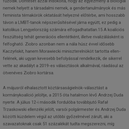
fűződik. Döntését azzal indokolta, hogy az egyezmény a biológiai
nemek helyett a társadalmi nemek, a gendertanulmányok és más
feminista témakörök oktatását helyezné előtérbe, ami hosszabb
távon a LMBT-tanok népszerűsítésével járna együtt, ez pedig a
katolikus Lengyelország számára elfogadhatatlan.15 A koalíciós
feszültség tehát generációs ellentétként, illetve rivalizálásként is
felfogható. Ziobro azonban nem a nála húsz évvel idősebb
Kaczyńskit, hanem Morawiecki miniszterelnököt tartotta ellen-
felének, aki ugyan kevesebb befolyással rendelkezik, de sikerrel
vette az akadályt a 2019-es választások alkalmával, ráadásul az
ötvenéves Ziobro kortársa.
A májusról elhalasztott köztársaságielnök-választást a
kormánykoalíció jelöltje, a 2015 óta hatalmon lévő Andrzej Duda
nyerte. A július 12-i második fordulóba továbbjutó Rafał
Trzaskowski ellenzéki jelölt, varsói polgármester és Andrzej Duda
közötti küzdelem végül az utóbbi győzelmével zárult, aki a
szavazatoknak csak 51 százalékát tudta megszerezni, míg