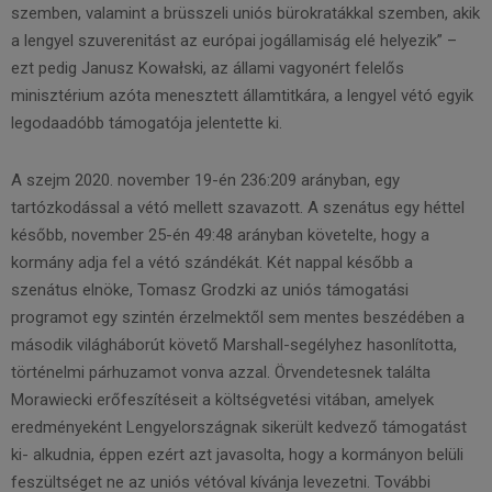
szemben, valamint a brüsszeli uniós bürokratákkal szemben, akik
a lengyel szuverenitást az európai jogállamiság elé helyezik” –
ezt pedig Janusz Kowałski, az állami vagyonért felelős
minisztérium azóta menesztett államtitkára, a lengyel vétó egyik
legodaadóbb támogatója jelentette ki.
A szejm 2020. november 19-én 236:209 arányban, egy
tartózkodással a vétó mellett szavazott. A szenátus egy héttel
később, november 25-én 49:48 arányban követelte, hogy a
kormány adja fel a vétó szándékát. Két nappal később a
szenátus elnöke, Tomasz Grodzki az uniós támogatási
programot egy szintén érzelmektől sem mentes beszédében a
második világháborút követő Marshall-segélyhez hasonlította,
történelmi párhuzamot vonva azzal. Örvendetesnek találta
Morawiecki erőfeszítéseit a költségvetési vitában, amelyek
eredményeként Lengyelországnak sikerült kedvező támogatást
ki- alkudnia, éppen ezért azt javasolta, hogy a kormányon belüli
feszültséget ne az uniós vétóval kívánja levezetni. További