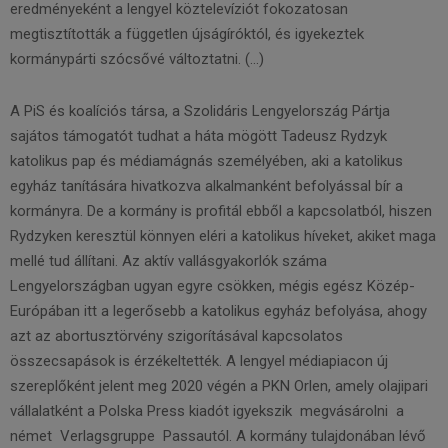
eredményeként a lengyel köztelevíziót fokozatosan
megtisztították a független újságíróktól, és igyekeztek
kormánypárti szócsővé változtatni. (…)
A PiS és koalíciós társa, a Szolidáris Lengyelország Pártja
sajátos támogatót tudhat a háta mögött Tadeusz Rydzyk
katolikus pap és médiamágnás személyében, aki a katolikus
egyház tanítására hivatkozva alkalmanként befolyással bír a
kormányra. De a kormány is profitál ebből a kapcsolatból, hiszen
Rydzyken keresztül könnyen eléri a katolikus híveket, akiket maga
mellé tud állítani. Az aktív vallásgyakorlók száma
Lengyelországban ugyan egyre csökken, mégis egész Közép-
Európában itt a legerősebb a katolikus egyház befolyása, ahogy
azt az abortusztörvény szigorításával kapcsolatos
összecsapások is érzékeltették. A lengyel médiapiacon új
szereplőként jelent meg 2020 végén a PKN Orlen, amely olajipari
vállalatként a Polska Press kiadót igyekszik megvásárolni a
német Verlagsgruppe Passautól. A kormány tulajdonában lévő