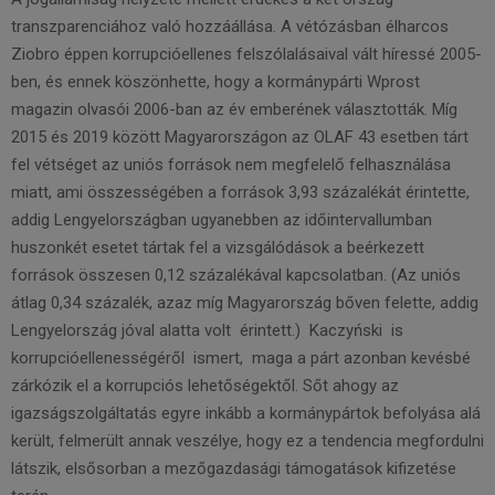
transzparenciához való hozzáállása. A vétózásban élharcos
Ziobro éppen korrupcióellenes felszólalásaival vált híressé 2005-
ben, és ennek köszönhette, hogy a kormánypárti Wprost
magazin olvasói 2006-ban az év emberének választották. Míg
2015 és 2019 között Magyarországon az OLAF 43 esetben tárt
fel vétséget az uniós források nem megfelelő felhasználása
miatt, ami összességében a források 3,93 százalékát érintette,
addig Lengyelországban ugyanebben az időintervallumban
huszonkét esetet tártak fel a vizsgálódások a beérkezett
források összesen 0,12 százalékával kapcsolatban. (Az uniós
átlag 0,34 százalék, azaz míg Magyarország bőven felette, addig
Lengyelország jóval alatta volt érintett.) Kaczyński is
korrupcióellenességéről ismert, maga a párt azonban kevésbé
zárkózik el a korrupciós lehetőségektől. Sőt ahogy az
igazságszolgáltatás egyre inkább a kormánypártok befolyása alá
került, felmerült annak veszélye, hogy ez a tendencia megfordulni
látszik, elsősorban a mezőgazdasági támogatások kifizetése