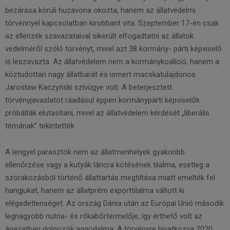
bezárása körüli huzavona okozta, hanem az állatvédelmi
törvénnyel kapcsolatban kirobbant vita. Szeptember 17-én csak
az ellenzék szavazataival sikerült elfogadtatni az állatok
védelméről szóló törvényt, mivel azt 38 kormány- párti képviselő
is leszavazta. Az állatvédelem nem a kormánykoalíció, hanem a
köztudottan nagy állatbarát és ismert macskatulajdonos
Jarosław Kaczyński szívügye volt. A beterjesztett
törvényjavaslatot ráadásul éppen kormánypárti képviselők
próbálták elutasítani, mivel az állatvédelem kérdését „liberális
témának” tekintették.
A lengyel parasztok nem az állatmenhelyek gyakoribb
ellenőrzése vagy a kutyák láncra kötésének tilalma, esetleg a
szórakozásból történő állattartás megtiltása miatt emelték fel
hangjukat, hanem az állatprém exporttilalma váltott ki
elégedetlenséget. Az ország Dánia után az Európai Unió második
legnagyobb nutria- és rókabőrtermelője, így érthető volt az
ágazatban dolgozók aggodalma. A törvényre hivatkozva 2020