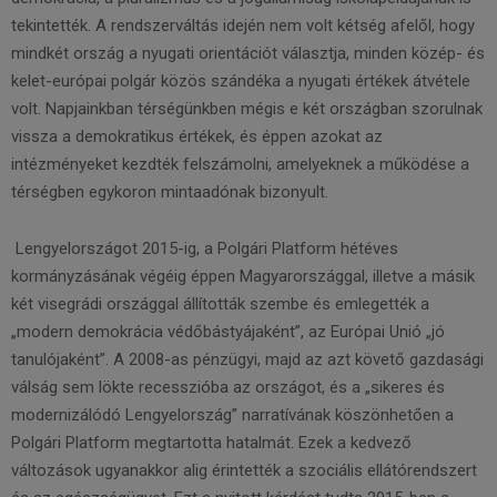
tekintették. A rendszerváltás idején nem volt kétség afelől, hogy
mindkét ország a nyugati orientációt választja, minden közép- és
kelet-európai polgár közös szándéka a nyugati értékek átvétele
volt. Napjainkban térségünkben mégis e két országban szorulnak
vissza a demokratikus értékek, és éppen azokat az
intézményeket kezdték felszámolni, amelyeknek a működése a
térségben egykoron mintaadónak bizonyult.
Lengyelországot 2015-ig, a Polgári Platform hétéves
kormányzásának végéig éppen Magyarországgal, illetve a másik
két visegrádi országgal állították szembe és emlegették a
„modern demokrácia védőbástyájaként”, az Európai Unió „jó
tanulójaként”. A 2008-as pénzügyi, majd az azt követő gazdasági
válság sem lökte recesszióba az országot, és a „sikeres és
modernizálódó Lengyelország” narratívának köszönhetően a
Polgári Platform megtartotta hatalmát. Ezek a kedvező
változások ugyanakkor alig érintették a szociális ellátórendszert