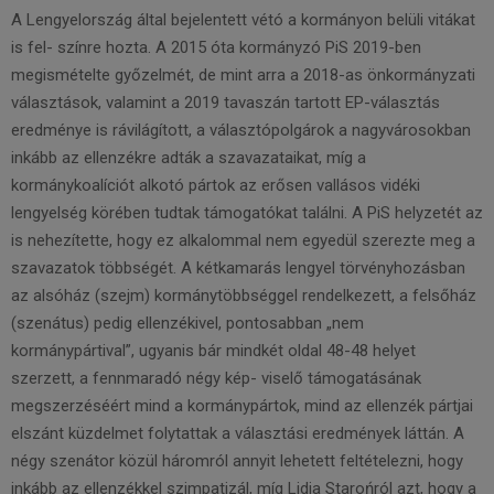
A Lengyelország által bejelentett vétó a kormányon belüli vitákat
is fel- színre hozta. A 2015 óta kormányzó PiS 2019-ben
megismételte győzelmét, de mint arra a 2018-as önkormányzati
választások, valamint a 2019 tavaszán tartott EP-választás
eredménye is rávilágított, a választópolgárok a nagyvárosokban
inkább az ellenzékre adták a szavazataikat, míg a
kormánykoalíciót alkotó pártok az erősen vallásos vidéki
lengyelség körében tudtak támogatókat találni. A PiS helyzetét az
is nehezítette, hogy ez alkalommal nem egyedül szerezte meg a
szavazatok többségét. A kétkamarás lengyel törvényhozásban
az alsóház (szejm) kormánytöbbséggel rendelkezett, a felsőház
(szenátus) pedig ellenzékivel, pontosabban „nem
kormánypártival”, ugyanis bár mindkét oldal 48-48 helyet
szerzett, a fennmaradó négy kép- viselő támogatásának
megszerzéséért mind a kormánypártok, mind az ellenzék pártjai
elszánt küzdelmet folytattak a választási eredmények láttán. A
négy szenátor közül háromról annyit lehetett feltételezni, hogy
inkább az ellenzékkel szimpatizál, míg Lidia Starońról azt, hogy a