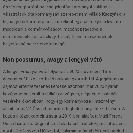
őszén megtörtént az első jelentős kormányátalakítás: a
választások óta kormányzati szerepet nem vállaló Kaczyński a
legnagyobb kormánypárt elnökeként egy személyben kívánta
megoldani a kormányválságot, magához ragadva a
nemzetvédelmi és a belügyi tárcát, illetve miniszterelnök-
helyettessé neveztetve ki magát.
Non possumus, avagy a lengyel vétó
A lengyel–magyar vétófolyamat a 2020. november 15. és
december 10. kö- zötti időszakban gyorsult fel. A jogállamiság
sajátos értelmezésének kérdése azonban már 2020 nyarán
középpontba került mindkét országban, s éppen e szándék
vezérelte őket abban, hogy egy kormányközeli intézményt
alapítsanak V4 Összehasonlító Jogtudományi Intézet néven. A
közös intézet koordinálását a 2019-ben alapított Mádl Ferenc
Összehasonlító Jogi Intézet feladatául jelölték ki, mellette pedig
a V4+ Professzori Hálózatot, valamint a fiatal PhD-hallgatókat