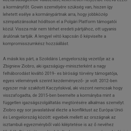
a kormányfőt. Gowin személyére szükség van, hiszen így
lehetett esélye a kormánypártnak arra, hogy jobbközép
szimpatizánsokat hódítson el a Polgári Platform támogatói
közül. Vissza már nem térhet eredeti pártjához, ott ugyanis
árulónak tartják. A lengyel vétó kapcsán ő képviselte a
kompromisszumkész hozzáállást.
A másik kis párt, a Szolidáris Lengyelország vezetője az a
Zbigniew Ziobro, aki igazságügy-miniszterként a nagy
felháborodást kiváltó 2019- es bírósági törvény támogatója,
egyes vélemények szerint kezdeményező- je volt. 2012-ben
egyszer már szakított Kaczyńskival, aki viszont nemcsak hogy
visszafogadta, de 2015-ben beemelte a kormányba mint a
független igazságszolgáltatás megtörésére alkalmas személyt.
Ziobro egy sor javaslatával élezte a konfliktust az Európai Unió
és Lengyelország között: egyebek mellett az országnak az
isztambuli egyezményből való kiléptetése is az ő nevéhez