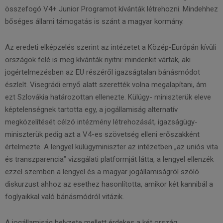
összefogó V4+ Junior Programot kívánták létrehozni. Mindehhez
bőséges állami támogatás is szánt a magyar kormány.
Az eredeti elképzelés szerint az intézetet a Közép-Európán kívüli
országok felé is meg kívánták nyitni: mindenkit vártak, aki
jogértelmezésben az EU részéről igazságtalan bánásmódot
észlelt. Visegrádi ernyő alatt szerették volna megalapítani, ám
ezt Szlovákia határozottan ellenezte. Külügy- miniszterük eleve
képtelenségnek tartotta egy, a jogállamiság alternatív
megközelítését célzó intézmény létrehozását, igazságügy-
miniszterük pedig azt a V4-es szövetség elleni erőszakként
értelmezte. A lengyel külügyminiszter az intézetben „az uniós vita
és transzparencia” vizsgálati platformját látta, a lengyel ellenzék
ezzel szemben a lengyel és a magyar jogállamiságról szóló
diskurzust ahhoz az esethez hasonlította, amikor két kannibál a
foglyaikkal való bánásmódról vitázik.
A jogállamiság helyzete mellett érdekes a két ország