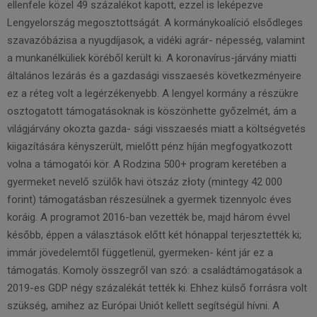
ellenfele közel 49 százalékot kapott, ezzel is leképezve
Lengyelország megosztottságát. A kormánykoalíció elsődleges
szavazóbázisa a nyugdíjasok, a vidéki agrár- népesség, valamint
a munkanélküliek köréből került ki. A koronavírus-járvány miatti
általános lezárás és a gazdasági visszaesés következményeire
ez a réteg volt a legérzékenyebb. A lengyel kormány a részükre
osztogatott támogatásoknak is köszönhette győzelmét, ám a
világjárvány okozta gazda- sági visszaesés miatt a költségvetés
kiigazítására kényszerült, mielőtt pénz híján megfogyatkozott
volna a támogatói kör. A Rodzina 500+ program keretében a
gyermeket nevelő szülők havi ötszáz złoty (mintegy 42 000
forint) támogatásban részesülnek a gyermek tizennyolc éves
koráig. A programot 2016-ban vezették be, majd három évvel
később, éppen a választások előtt két hónappal terjesztették ki;
immár jövedelemtől függetlenül, gyermeken- ként jár ez a
támogatás. Komoly összegről van szó: a családtámogatások a
2019-es GDP négy százalékát tették ki. Ehhez külső forrásra volt
szükség, amihez az Európai Uniót kellett segítségül hívni. A