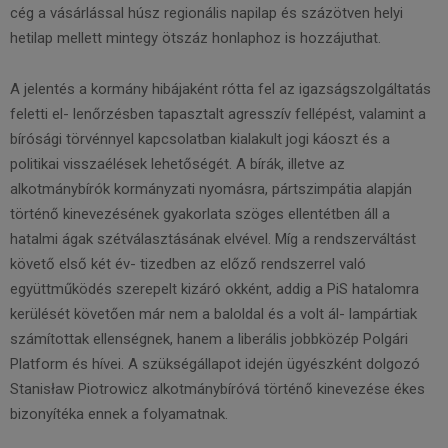
cég a vásárlással húsz regionális napilap és százötven helyi
hetilap mellett mintegy ötszáz honlaphoz is hozzájuthat.
A jelentés a kormány hibájaként rótta fel az igazságszolgáltatás
feletti el- lenőrzésben tapasztalt agresszív fellépést, valamint a
bírósági törvénnyel kapcsolatban kialakult jogi káoszt és a
politikai visszaélések lehetőségét. A bírák, illetve az
alkotmánybírók kormányzati nyomásra, pártszimpátia alapján
történő kinevezésének gyakorlata szöges ellentétben áll a
hatalmi ágak szétválasztásának elvével. Míg a rendszerváltást
követő első két év- tizedben az előző rendszerrel való
együttműködés szerepelt kizáró okként, addig a PiS hatalomra
kerülését követően már nem a baloldal és a volt ál- lampártiak
számítottak ellenségnek, hanem a liberális jobbközép Polgári
Platform és hívei. A szükségállapot idején ügyészként dolgozó
Stanisław Piotrowicz alkotmánybíróvá történő kinevezése ékes
bizonyítéka ennek a folyamatnak.