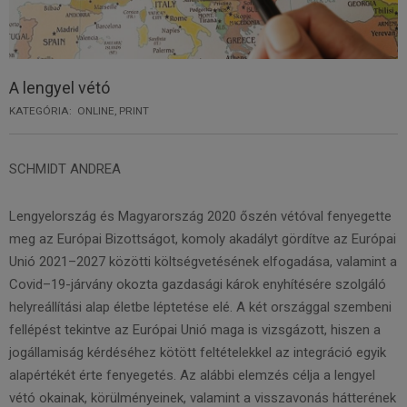
A lengyel vétó
KATEGÓRIA:
ONLINE
,
PRINT
SCHMIDT ANDREA
Lengyelország és Magyarország 2020 őszén vétóval fenyegette
meg az Európai Bizottságot, komoly akadályt gördítve az Európai
Unió 2021–2027 közötti költségvetésének elfogadása, valamint a
Covid–19-járvány okozta gazdasági károk enyhítésére szolgáló
helyreállítási alap életbe léptetése elé. A két országgal szembeni
fellépést tekintve az Európai Unió maga is vizsgázott, hiszen a
jogállamiság kérdéséhez kötött feltételekkel az integráció egyik
alapértékét érte fenyegetés. Az alábbi elemzés célja a lengyel
vétó okainak, körülményeinek, valamint a visszavonás hátterének