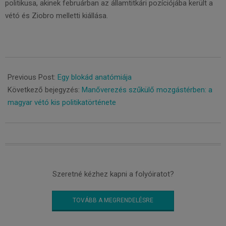
politikusa, akinek februárban az államtitkári pozíciójába került a
vétó és Ziobro melletti kiállása.
2021-
08-
Previous Post:
Egy blokád anatómiája
03
Következő bejegyzés:
Manőverezés szűkülő mozgástérben: a
magyar vétó kis politikatörténete
Szeretné kézhez kapni a folyóiratot?
TOVÁBB A MEGRENDELÉSRE