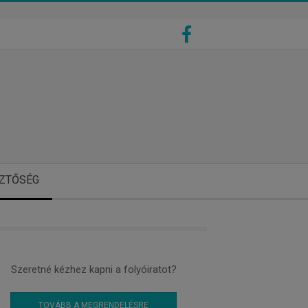
ZTŐSÉG
Szeretné kézhez kapni a folyóiratot?
TOVÁBB A MEGRENDELÉSRE