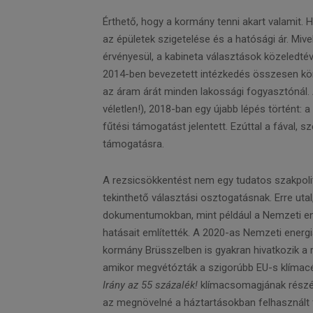
Érthető, hogy a kormány tenni akart valamit.
az épületek szigetelése és a hatósági ár. Mi
érvényesül, a kabineta választások közeledtév
2014-ben bevezetett intézkedés összesen körü
az áram árát minden lakossági fogyasztónál.
véletlen!), 2018-ban egy újabb lépés történt: a
fűtési támogatást jelentett. Ezúttal a fával, s
támogatásra.
A rezsicsökkentést nem egy tudatos szakpoliti
tekinthető választási osztogatásnak. Erre uta
dokumentumokban, mint például a Nemzeti ene
hatásait említették. A 2020-as Nemzeti energ
kormány Brüsszelben is gyakran hivatkozik a 
amikor megvétózták a szigorúbb EU-s klímacél
Irány az 55 százalék!
klímacsomagjának részét
az megnövelné a háztartásokban felhasznált fo