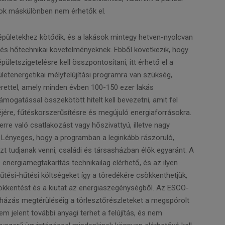
k máskülönben nem érhetők el.
pületekhez kötődik, és a lakások mintegy hetven-nyolcvan
és hőtechnikai követelményeknek. Ebből következik, hogy
ületszigetelésre kell összpontosítani, itt érhető el a
etenergetikai mélyfelújítási programra van szükség,
erettel, amely minden évben 100-150 ezer lakás
ámogatással összekötött hitelt kell bevezetni, amit fel
réjére, fűtéskorszerűsítésre és megújuló energiaforrásokra.
rre való csatlakozást vagy hőszivattyú, illetve nagy
 Lényeges, hogy a programban a leginkább rászoruló,
t tudjanak venni, családi és társasházban élők egyaránt. A
energiamegtakarítás technikailag elérhető, és az ilyen
 fűtési-hűtési költségeket így a töredékére csökkenthetjük,
csökkentést és a kiutat az energiaszegénységből. Az ESCO-
házás megtérüléséig a törlesztőrészleteket a megspórolt
nem jelent további anyagi terhet a felújítás, és nem