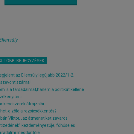
Ellensúly
GUTÓBBI BEJEGYZÉSEK
gjelent az Ellensúly legújabb 2022/1-2.
sszevont száma!
m is a társadalmat,hanem a politikát kellene
zékenyíteni
rtrendszerek átrajzolói
het-e zöld a rezsicsökkentés?
bán Viktor, „az átmenet két zavaros
tizedének” kezdeményezője, főhőse és
rradalmi megdöntője