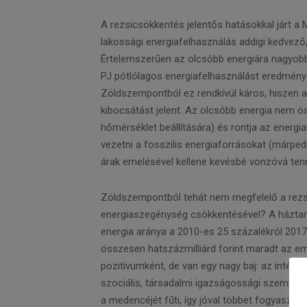
A rezsicsökkentés jelentős hatásokkal járt a 
lakossági energiafelhasználás addigi kedvez
Értelemszerűen az olcsóbb energiára nagyobb 
PJ pótlólagos energiafelhasználást eredménye
Zöldszempontból ez rendkívül káros, hiszen 
kibocsátást jelent. Az olcsóbb energia nem ö
hőmérséklet beállítására) és rontja az energ
vezetni a fosszilis energiaforrásokat (márpe
árak emelésével kellene kevésbé vonzóvá tenn
Zöldszempontból tehát nem megfelelő a rezsic
energiaszegénység csökkentésével? A háztartá
energia aránya a 2010-es 25 százalékról 201
összesen hatszázmilliárd forint maradt az em
pozitívumként, de van egy nagy baj: az intéz
szociális, társadalmi igazságossági szempont
a medencéjét fűti, így jóval többet fogyaszt,