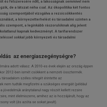
 öt és félszeresére nőtt, a lakosságnak semmivel nem
ngzik, de a látszat néha csal. Az ökopolitika két fontos
osság szempontjából vizsgálva a rezsicsökkentés
ználást, a környezetterhelést és társadalmi szinten a
lis szempont, a leginkább rászorulóknak alig jelent
kolatlanul kapnak kedvezményt. A tarifarendszer
teléssel sokkal jobb környezeti és társadalmi
oldás az energiaszegénységre?
émára adott válasz. A 2010-es évek elején az ország éppen
ikor 2012-ben ismét csökkent a nemzeti össztermék.
A társadalom széles rétegét érintette az
ek nem tudták megfizetni a szükséges energiát (például
 a jövedelmük aránytalanul nagy részét kellett rezsire
zsire, mint élelmiszerre, amihez az is hozzájárult, hogy az
ony volt (és azóta se sokat javult).