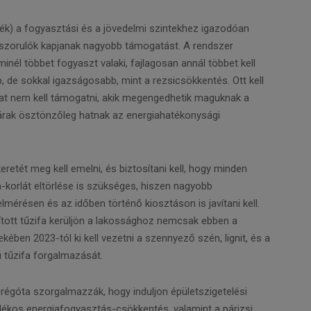
adék) a fogyasztási és a jövedelmi szintekhez igazodóan
 rászorulók kapjanak nagyobb támogatást. A rendszer
inél többet fogyaszt valaki, fajlagosan annál többet kell
b, de sokkal igazságosabb, mint a rezsicsökkentés. Ott kell
okat nem kell támogatni, akik megengedhetik maguknak a
árak ösztönzőleg hatnak az energiahatékonysági
eretét meg kell emelni, és biztosítani kell, hogy minden
-korlát eltörlése is szükséges, hiszen nagyobb
lmérésen és az időben történő kiosztáson is javítani kell.
árított tűzifa kerüljön a lakossághoz nemcsak ebben a
ében 2023-tól ki kell vezetni a szennyező szén, lignit, és a
 tűzifa forgalmazását.
 régóta szorgalmazzák, hogy induljon épületszigetelési
kos energiafogyasztás-csökkentés, valamint a párizsi