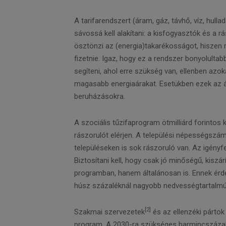
A tarifarendszert (áram, gáz, távhő, víz, hull
sávossá kell alakítani: a kisfogyasztók és a
ösztönzi az (energia)takarékosságot, hiszen m
fizetnie. Igaz, hogy ez a rendszer bonyolultab
segíteni, ahol erre szükség van, ellenben az
magasabb energiaárakat. Esetükben ezek az 
beruházásokra.
A szociális tűzifaprogram ötmilliárd forintos k
rászorulót elérjen. A települési népességszám
településeken is sok rászoruló van. Az igényfe
Biztosítani kell, hogy csak jó minőségű, kisz
programban, hanem általánosan is. Ennek érdek
húsz százaléknál nagyobb nedvességtartalmú
[2]
Szakmai szervezetek
és az ellenzéki pártok
program. A 2030-ra szükséges harmincszázalé