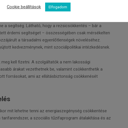
fával és szénnel tüzelést nem érinti, és a tűzifa ára a
Cookie beállítások
Elfogadom
t számára létezik ugyan a szociális tűzifaprogram, de ez a
s miatt sok rászorulót nem ér el. Megint azokat hagyja az
ene a segítség. Látható, hogy a rezsicsökkentés – bár a
ntett érdemi segítséget – összességében csak mérsékelten
ozzájárult a társadalmi egyenlőtlenségek növeléséhez.
újtott kedvezménynek, mint szociálpolitikai intézkedésnek.
meg kell fizetni. A szolgáltatók a nem lakossági
sabb árakat vezethetnek be, valamint csökkenthetik a
tott forrásokat, ami az ellátásbiztonság csökkenését
elés
kor mit lehetne tenni az energiaszegénység csökkentése
tarifarendszer, a szociális tűzifaprogram átalakítása és az