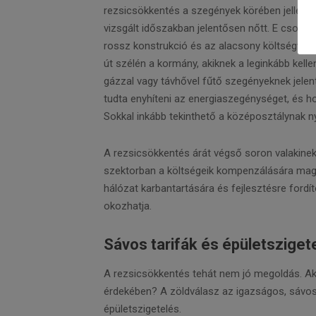
rezsicsökkentés a szegények körében jellemző 
vizsgált időszakban jelentősen nőtt. E csopor
rossz konstrukció és az alacsony költségveté
út szélén a kormány, akiknek a leginkább kell
gázzal vagy távhővel fűtő szegényeknek jele
tudta enyhíteni az energiaszegénységet, és h
Sokkal inkább tekinthető a középosztálynak ny
A rezsicsökkentés árát végső soron valakinek 
szektorban a költségeik kompenzálására maga
hálózat karbantartására és fejlesztésre fordí
okozhatja.
Sávos tarifák és épületsziget
A rezsicsökkentés tehát nem jó megoldás. Ak
érdekében? A zöldválasz az igazságos, sávos 
épületszigetelés.