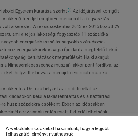
[1]
Miskolci Egyetem kutatása szerint.
Az időjárással korrigált
ő, csökkenő trendjét megtörve megugrott a fogyasztás.
volt a kereslet. A rezsicsökkentés 2013 és 2015 között 29
zett, ami a teljes lakossági fogyasztás 11 százaléka.
a nagyobb energiafelhasználás nagyobb szén-dioxid-
sztönöz energiatakarékosságra (például a megfelelő belső
iahatékonysági beruházások megtérülését. Ha ki akarjuk
dig a klímasemlegességhez muszáj), akkor pont fordítva, az
i őket, helyzetbe hozva a megújuló energiaforrásokat.
sökkentés. De mi a helyzet az eredeti céllal, az
si kiadásokon belül a lakásfenntartás és a háztartási
7-re húsz százalékra csökkent. Ebben az időszakban
bereknél a rezsicsökkentés miatt. Ezt értékelhetnénk
kedés nem célzott, nem jelenik meg benne semmilyen
. Ugyanúgy élvezheti az alacsonyabb energiaárakat az, aki
A weboldalon cookiekat használunk, hogy a legjobb
felhasználói élményt nyújthassuk
 mint egy mélyszegénységben élő. Ráadásul a