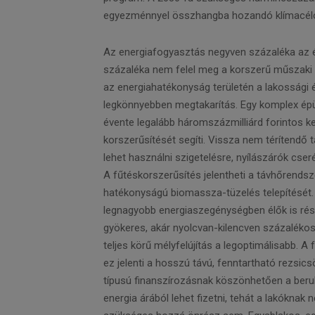
egyezménnyel összhangba hozandó klímacélo
Az energiafogyasztás negyven százaléka az é
százaléka nem felel meg a korszerű műszaki 
az energiahatékonyság területén a lakossági ép
legkönnyebben megtakarítás. Egy komplex épül
évente legalább háromszázmilliárd forintos k
korszerűsítését segíti. Vissza nem térítendő t
lehet használni szigetelésre, nyílászárók cse
A fűtéskorszerűsítés jelentheti a távhőrendsze
hatékonyságú biomassza-tüzelés telepítését.
legnagyobb energiaszegénységben élők is rész
gyökeres, akár nyolcvan-kilencven százalékos 
teljes körű mélyfelújítás a legoptimálisabb. A
ez jelenti a hosszú távú, fenntartható rezsi
típusú finanszírozásnak köszönhetően a beru
energia árából lehet fizetni, tehát a lakóknak 