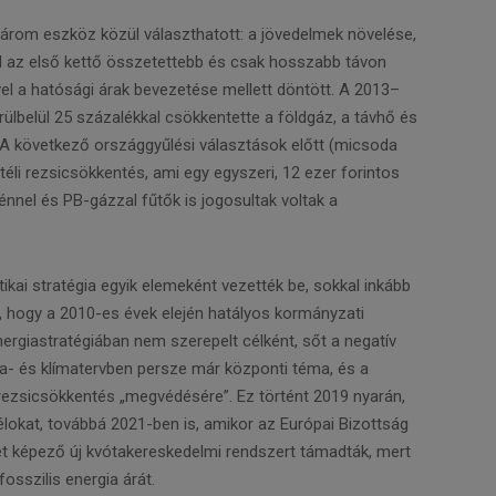
 Három eszköz közül választhatott: a jövedelmek növelése,
vel az első kettő összetettebb és csak hosszabb távon
el a hatósági árak bevezetése mellett döntött. A 2013–
lbelül 25 százalékkal csökkentette a földgáz, a távhő és
 A következő országgyűlési választások előtt (micsoda
 téli rezsicsökkentés, ami egy egyszeri, 12 ezer forintos
zénnel és PB-gázzal fűtők is jogosultak voltak a
kai stratégia egyik elemeként vezették be, sokkal inkább
l, hogy a 2010-es évek elején hatályos kormányzati
rgiastratégiában nem szerepelt célként, sőt a negatív
ia- és klímatervben persze már központi téma, és a
rezsicsökkentés „megvédésére”. Ez történt 2019 nyarán,
okat, továbbá 2021-ben is, amikor az Európai Bizottság
 képező új kvótakereskedelmi rendszert támadták, mert
sszilis energia árát.