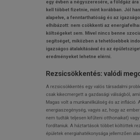
egy évben a négyszeresére, a földgáz ára
kell többet fizetnie, mint korábban. Jól ha
alapelve, a fenntarthatóság és az igazság
elhibázott: nem csökkenti az energiafelhas
költségeket sem. Mivel nincs benne szociá
segítséget, miközben a tehetősebbek indo
igazságos átalakításával és az épületszige
eredményeket lehetne elérni.
Rezsicsökkentés: valódi meg
A rezsicsökkentés egy valós társadalmi probl
csak kikecmergett a gazdasági válságból, am
Magas volt a munkanélküliség és az infláció. 
energiaszegénység, vagyis az, hogy az ember
nem tudták teljesen kifűteni otthonaikat) vagy
fordítaniuk. A háztartások többet költöttek re
épületek energiahatékonysága jellemzően alacs