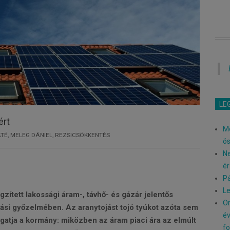
LE
ért
Me
ÁTÉ
,
MELEG DÁNIEL
,
REZSICSÖKKENTÉS
ö
Ne
ér
Pá
Le
gzített lakossági áram-, távhő- és gázár jelentős
Or
tási győzelmében. Az aranytojást tojó tyúkot azóta sem
év
gatja a kormány: miközben az áram piaci ára az elmúlt
fo