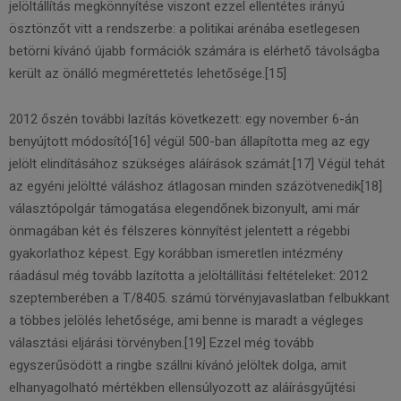
jelöltállítás megkönnyítése viszont ezzel ellentétes irányú
ösztönzőt vitt a rendszerbe: a politikai arénába esetlegesen
betörni kívánó újabb formációk számára is elérhető távolságba
került az önálló megmérettetés lehetősége.[15]
2012 őszén további lazítás következett: egy november 6-án
benyújtott módosító[16] végül 500-ban állapította meg az egy
jelölt elindításához szükséges aláírások számát.[17] Végül tehát
az egyéni jelöltté váláshoz átlagosan minden százötvenedik[18]
választópolgár támogatása elegendőnek bizonyult, ami már
önmagában két és félszeres könnyítést jelentett a régebbi
gyakorlathoz képest. Egy korábban ismeretlen intézmény
ráadásul még tovább lazította a jelöltállítási feltételeket: 2012
szeptemberében a T/8405. számú törvényjavaslatban felbukkant
a többes jelölés lehetősége, ami benne is maradt a végleges
választási eljárási törvényben.[19] Ezzel még tovább
egyszerűsödött a ringbe szállni kívánó jelöltek dolga, amit
elhanyagolható mértékben ellensúlyozott az aláírásgyűjtési