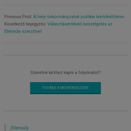
2019-
10-
Previous Post:
A helyi önkormányzatok politikai leértékelődése
07
Következő bejegyzés:
Választásértékelő beszélgetés az
Ellensúly szerzőivel
Szeretné kézhez kapni a folyóiratot?
TOVÁBB A MEGRENDELÉSRE
Ellensúly