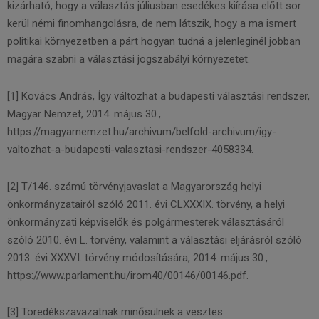
kizárható, hogy a választás júliusban esedékes kiírása előtt sor
kerül némi finomhangolásra, de nem látszik, hogy a ma ismert
politikai környezetben a párt hogyan tudná a jelenleginél jobban
magára szabni a választási jogszabályi környezetet.
[1] Kovács András, Így változhat a budapesti választási rendszer,
Magyar Nemzet, 2014. május 30.,
https://magyarnemzet.hu/archivum/belfold-archivum/igy-
valtozhat-a-budapesti-valasztasi-rendszer-4058334.
[2] T/146. számú törvényjavaslat a Magyarország helyi
önkormányzatairól szóló 2011. évi CLXХХIX. törvény, а helyi
önkormányzati képviselők és polgármesterek választásáról
szóló 2010. évi L. törvény, valamint а választási eljárásról szóló
2013. évi XXXVI. törvény módosítására, 2014. május 30.,
https://www.parlament.hu/irom40/00146/00146.pdf.
[3] Töredékszavazatnak minősülnek a vesztes