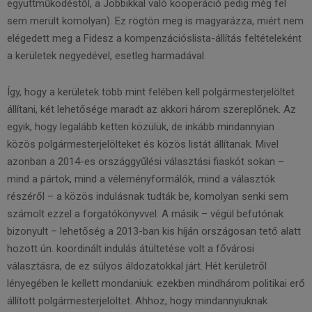
együttműködéstől, a Jobbikkal való kooperáció pedig még fel
sem merült komolyan). Ez rögtön meg is magyarázza, miért nem
elégedett meg a Fidesz a kompenzációslista-állítás feltételeként
a kerületek negyedével, esetleg harmadával.
Így, hogy a kerületek több mint felében kell polgármesterjelöltet
állítani, két lehetősége maradt az akkori három szereplőnek. Az
egyik, hogy legalább ketten közülük, de inkább mindannyian
közös polgármesterjelölteket és közös listát állítanak. Mivel
azonban a 2014-es országgyűlési választási fiaskót sokan –
mind a pártok, mind a véleményformálók, mind a választók
részéről – a közös indulásnak tudták be, komolyan senki sem
számolt ezzel a forgatókönyvvel. A másik – végül befutónak
bizonyult – lehetőség a 2013-ban kis híján országosan tető alatt
hozott ún. koordinált indulás átültetése volt a fővárosi
választásra, de ez súlyos áldozatokkal járt. Hét kerületről
lényegében le kellett mondaniuk: ezekben mindhárom politikai erő
állított polgármesterjelöltet. Ahhoz, hogy mindannyiuknak