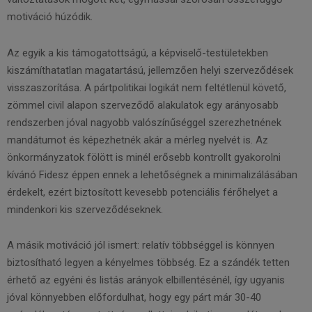
motiváció húzódik.
Az egyik a kis támogatottságú, a képviselő-testületekben
kiszámíthatatlan magatartású, jellemzően helyi szerveződések
visszaszorítása. A pártpolitikai logikát nem feltétlenül követő,
zömmel civil alapon szerveződő alakulatok egy arányosabb
rendszerben jóval nagyobb valószínűséggel szerezhetnének
mandátumot és képezhetnék akár a mérleg nyelvét is. Az
önkormányzatok fölött is minél erősebb kontrollt gyakorolni
kívánó Fidesz éppen ennek a lehetőségnek a minimalizálásában
érdekelt, ezért biztosított kevesebb potenciális férőhelyet a
mindenkori kis szerveződéseknek.
A másik motiváció jól ismert: relatív többséggel is könnyen
biztosítható legyen a kényelmes többség. Ez a szándék tetten
érhető az egyéni és listás arányok elbillentésénél, így ugyanis
jóval könnyebben előfordulhat, hogy egy párt már 30-40