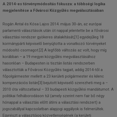
A 2014-es törvénymódosítás fókusza: a többségi logika
megjelenítése a Fővárosi Közgyűlés megválasztásában
Rogán Antal és Kósa Lajos 2014. május 30-án, az európai
parlamenti választások után öt nappal jelentette be a fővárosi
választási rendszer gyökeres átalakítását,[1] egyidejűleg 18
kormánypárti képviselő benyújtotta a vonatkozó törvényeket
módosító csomagot.[2] A legfőbb változás az volt, hogy míg
korábban – a 19 megyei közgyűlés megválasztásához
hasonlóan – Budapesten is tisztán listás rendszerben
választották a Fővárosi Közgyűlés tagjait, addig 2014-től a
főpolgármester mellett a 23 kerületi polgármester és kilenc
kompenzációs listán[3] bejutott képviselő szerezheti meg a –
2010 óta változatlanul – 33 budapesti közgyűlési mandátumot. A
politikai felháborodáson túl (amely szerint nem fair bő négy
hónappal a választás előtt átírni a választási rendszert) a
jogszabállyal kapcsolatban alapjogi aggályok is felmerültek.
Egyrészt a választójog közvetlenségének (a kerületi