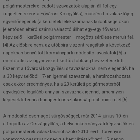
polgármesterekre leadott szavazatok alapján áll föl egy
független szerv, a Fővárosi Közgyűlés), másrészt a választójog
egyenlőségének (a kerületek lélekszámának különbsége okán
jelentősen eltérő számú választó állhat egy-egy fővárosi
képviselő – kerületi polgármester – mögött) sérülése merült fel.
[4] Az előbbire nem, az utóbbira viszont reagáltak a következő
napokban benyújtott kormánypárti módosító javaslatok:[5] a
mentőötlet az úgynevezett kettős többség bevezetése lett.
Eszerint a fővárosi közgyűlési szavazásoknál nem elegendő, ha
a 33 képviselőből 17-en igennel szavaznak, a határozathozatal
csak akkor eredményes, ha a 23 kerületi polgármesterből
egyidejűleg legalább annyian szavaznak igennel, amennyien
képesek lefedni a budapesti összlakosság több mint felét.[6]
A módosító csomagot sürgősséggel, már 2014. június 10-én
elfogadta az Országgyűlés, a helyi önkormányzati képviselők és
polgármesterek választásáról szóló 2010. évi L. törvényre
vonatkozó passzusok pedig a benyújtást követő 15. napon,