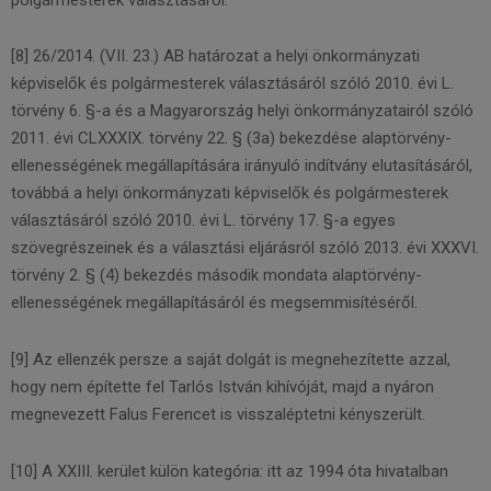
[8] 26/2014. (VII. 23.) AB határozat a helyi önkormányzati
képviselők és polgármesterek választásáról szóló 2010. évi L.
törvény 6. §-a és a Magyarország helyi önkormányzatairól szóló
2011. évi CLXXXIX. törvény 22. § (3a) bekezdése alaptörvény-
ellenességének megállapítására irányuló indítvány elutasításáról,
továbbá a helyi önkormányzati képviselők és polgármesterek
választásáról szóló 2010. évi L. törvény 17. §-a egyes
szövegrészeinek és a választási eljárásról szóló 2013. évi XXXVI.
törvény 2. § (4) bekezdés második mondata alaptörvény-
ellenességének megállapításáról és megsemmisítéséről.
[9] Az ellenzék persze a saját dolgát is megnehezítette azzal,
hogy nem építette fel Tarlós István kihívóját, majd a nyáron
megnevezett Falus Ferencet is visszaléptetni kényszerült.
[10] A XXIII. kerület külön kategória: itt az 1994 óta hivatalban