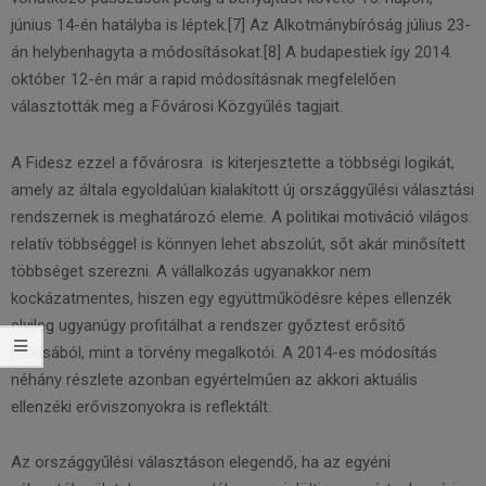
június 14-én hatályba is léptek.[7] Az Alkotmánybíróság július 23-
án helybenhagyta a módosításokat.[8] A budapestiek így 2014.
október 12-én már a rapid módosításnak megfelelően
választották meg a Fővárosi Közgyűlés tagjait.
A Fidesz ezzel a fővárosra is kiterjesztette a többségi logikát,
amely az általa egyoldalúan kialakított új országgyűlési választási
rendszernek is meghatározó eleme. A politikai motiváció világos:
relatív többséggel is könnyen lehet abszolút, sőt akár minősített
többséget szerezni. A vállalkozás ugyanakkor nem
kockázatmentes, hiszen egy együttműködésre képes ellenzék
elvileg ugyanúgy profitálhat a rendszer győztest erősítő
hatásából, mint a törvény megalkotói. A 2014-es módosítás
néhány részlete azonban egyértelműen az akkori aktuális
ellenzéki erőviszonyokra is reflektált.
Az országgyűlési választáson elegendő, ha az egyéni