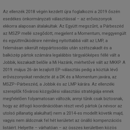
Az ellenzék 2018 végén kezdett újra foglalkozni a 2019 őszén
esedékes önkormányzati választással – az erőviszonyok
ekkorra alaposan átalakultak. Az Együtt megszűnt, a Párbeszéd
az MSZP mellé szegődött, megjelent a Momentum, meggyengült
és együttműködésre némileg nyitottabbá vált az LMP, a
felemásan sikerült néppártosodás után szétszakadt és a
balközép pártok számára legalábbis tárgyalóképes féllé vált a
Jobbik, kiszakadt belőle a Mi Hazánk, mérhetővé vált az MKKP. A
2019. május 26-án lezajlott EP-választás pedig a köztük lévő
erőviszonyokat rendezte át a DK és a Momentum javára, az
MSZP–Párbeszéd, a Jobbik és az LMP kárára. Az ellenzéki
szereplők fővárosi közgyűlési választási stratégiája ennek
megfelelően folyamatosan változik; annyi tűnik csak biztosnak,
hogy az átfogó koordinációban részt vevő pártok (a névsor az
utolsó pillanatig alakulhat) nem a 2014-es modellt követik majd,
vagyis nem áldoznak fel hét kerületet az önálló kompenzációs
listáért. Helyette – várhatóan – az összes kerületben közös