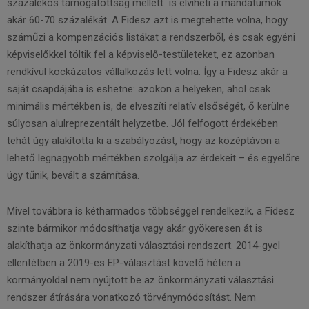
százalékos támogatottság mellett is elviheti a mandátumok
akár 60-70 százalékát. A Fidesz azt is megtehette volna, hogy
száműzi a kompenzációs listákat a rendszerből, és csak egyéni
képviselőkkel töltik fel a képviselő-testületeket, ez azonban
rendkívül kockázatos vállalkozás lett volna. Így a Fidesz akár a
saját csapdájába is eshetne: azokon a helyeken, ahol csak
minimális mértékben is, de elveszíti relatív elsőségét, ő kerülne
súlyosan alulreprezentált helyzetbe. Jól felfogott érdekében
tehát úgy alakította ki a szabályozást, hogy az középtávon a
lehető legnagyobb mértékben szolgálja az érdekeit – és egyelőre
úgy tűnik, bevált a számítása.
Mivel továbbra is kétharmados többséggel rendelkezik, a Fidesz
szinte bármikor módosíthatja vagy akár gyökeresen át is
alakíthatja az önkormányzati választási rendszert. 2014-gyel
ellentétben a 2019-es EP-választást követő héten a
kormányoldal nem nyújtott be az önkormányzati választási
rendszer átírására vonatkozó törvénymódosítást. Nem