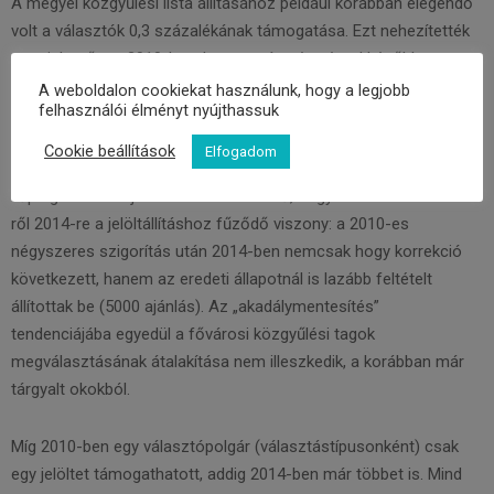
A megyei közgyűlési lista állításához például korábban elegendő
volt a választók 0,3 százalékának támogatása. Ezt nehezítették
meg jelentősen 2010-ben, hogy aztán négy évvel később
beállítsák a kompromisszumos 0,5 százalékot. A
A weboldalon cookiekat használunk, hogy a legjobb
felhasználói élményt nyújthassuk
polgármesterek jelölésének feltételeihez 2010-ben nem nyúltak,
2014-ben viszont minden 10 ezer fő feletti településen
Cookie beállítások
Elfogadom
könnyítettek rajta, a 100 ezer felettieken jelentősen. Leginkább a
főpolgármester-jelölésnél szembeötlő, hogyan változott 2010-
ről 2014-re a jelöltállításhoz fűződő viszony: a 2010-es
négyszeres szigorítás után 2014-ben nemcsak hogy korrekció
következett, hanem az eredeti állapotnál is lazább feltételt
állítottak be (5000 ajánlás). Az „akadálymentesítés”
tendenciájába egyedül a fővárosi közgyűlési tagok
megválasztásának átalakítása nem illeszkedik, a korábban már
tárgyalt okokból.
Míg 2010-ben egy választópolgár (választástípusonként) csak
egy jelöltet támogathatott, addig 2014-ben már többet is. Mind