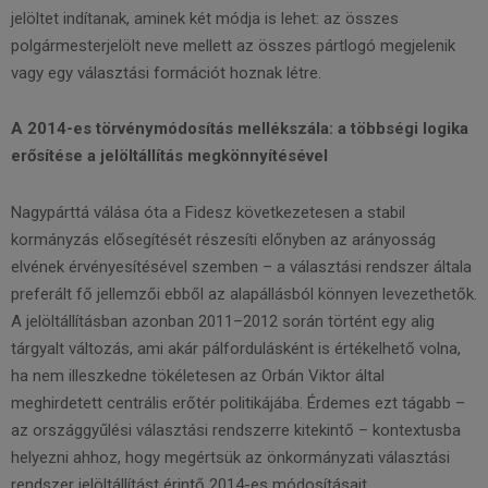
jelöltet indítanak, aminek két módja is lehet: az összes
polgármesterjelölt neve mellett az összes pártlogó megjelenik
vagy egy választási formációt hoznak létre.
A 2014-es törvénymódosítás mellékszála: a többségi logika
erősítése a jelöltállítás megkönnyítésével
Nagypárttá válása óta a Fidesz következetesen a stabil
kormányzás elősegítését részesíti előnyben az arányosság
elvének érvényesítésével szemben – a választási rendszer általa
preferált fő jellemzői ebből az alapállásból könnyen levezethetők.
A jelöltállításban azonban 2011–2012 során történt egy alig
tárgyalt változás, ami akár pálfordulásként is értékelhető volna,
ha nem illeszkedne tökéletesen az Orbán Viktor által
meghirdetett centrális erőtér politikájába. Érdemes ezt tágabb –
az országgyűlési választási rendszerre kitekintő – kontextusba
helyezni ahhoz, hogy megértsük az önkormányzati választási
rendszer jelöltállítást érintő 2014-es módosításait.