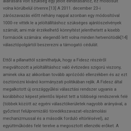
aláírására volt szükség egy jelölt elindításához, ez módosult
volna körülbelül ötvenre.[13] A 2011. december 23-i
zárószavazás előtt néhány nappal azonban egy módosítóval
1000-re vitték le a jelöltállításhoz szükséges ajánlószelvények
számát, ami már érzékelhető könnyítést jelenthetett a kisebb
formációk számára: elegendő lett volna minden hetvenötödik[14]
választópolgártól beszerezni a támogató cédulát.
Ettől a pillanattól számíthatjuk, hogy a Fidesz részéről
megváltozott a jelöltállításhoz való évtizedes szigorú viszony,
aminek oka az akkoriban tovább aprózódó ellenzékben és az ezt
ösztönözni kívánó kormányzati politikában rejlik. A Fidesz által
megalkotott új országgyűlési választási rendszer ugyanis a
korábbihoz képest jelentős lépést tett a többségi rendszerek felé
(többek között az egyéni választókerületek nagyobb arányával, a
győztest felülpremizáló töredékszavazat-elszámolási
mechanizmussal és a második forduló eltörlésével), az
együttműködés felé terelve a megosztott ellenzéki erőket. A