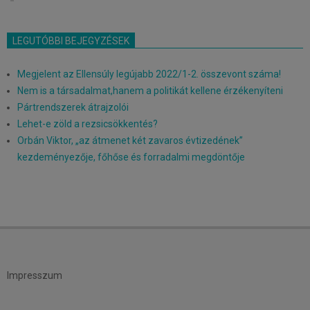
LEGUTÓBBI BEJEGYZÉSEK
Megjelent az Ellensúly legújabb 2022/1-2. összevont száma!
Nem is a társadalmat,hanem a politikát kellene érzékenyíteni
Pártrendszerek átrajzolói
Lehet-e zöld a rezsicsökkentés?
Orbán Viktor, „az átmenet két zavaros évtizedének”
kezdeményezője, főhőse és forradalmi megdöntője
Impresszum