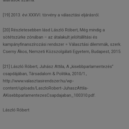
aláírások száma.
[19] 2013. évi XXXVI. törvény a választási eljárásról.
[20] Részletesebben lásd László Róbert, Még mindig a
sötétszürke zónában – az átalakult jelöltállítási és
kampányfinanszírozási rendszer = Választási dilemmák, szerk.
Cserny Ákos, Nemzeti Közszolgálati Egyetem, Budapest, 2015.
[21] László Róbert, Juhász Attila, A „kisebbparlamentezés”
csapdájában, Társadalom & Politika, 2010/1.,
http://www.valasztasirendszer.hu/wp-
content/uploads/LaszloRobert-JuhaszAttila-
AKisebbparlamentezesCsapdajaban_100310.pdf.
László Róbert