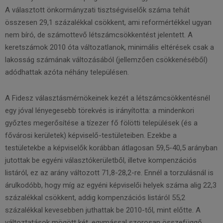
A választott önkormányzati tisztségviselők száma tehát
összesen 29,1 százalékkal csökkent, ami reformértékkel ugyan
nem bíró, de számottevő létszámcsökkentést jelentett. A
keretszámok 2010 óta változatlanok, minimális eltérések csak a
lakosság számának változásából (jellemzően csökkenéséből)
adódhattak azóta néhány településen.
A Fidesz választásmérnökeinek kezét a létszámcsökkentésnél
egy jóval lényegesebb törekvés is irányította: a mindenkori
győztes megerősítése a tízezer fő fölötti települések (és a
fővárosi kerületek) képviselő-testületeiben. Ezekbe a
testületekbe a képviselők korábban átlagosan 59,5-40,5 arányban
jutottak be egyéni választókerületből, illetve kompenzációs
listáról, ez az arány változott 71,8-28,2-re. Ennél a torzulásnál is
árulkodóbb, hogy míg az egyéni képviselői helyek száma alig 22,3
százalékkal csökkent, addig kompenzációs listáról 55,2
százalékkal kevesebben juthattak be 2010-től, mint előtte. A
változtatások mögött két, egymással szorosan összefüggő