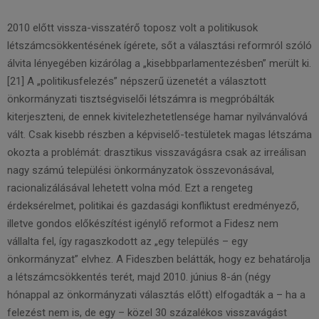
2010 előtt vissza-visszatérő toposz volt a politikusok
létszámcsökkentésének ígérete, sőt a választási reformról szóló
álvita lényegében kizárólag a „kisebbparlamentezésben” merült ki.
[21] A „politikusfelezés” népszerű üzenetét a választott
önkormányzati tisztségviselői létszámra is megpróbálták
kiterjeszteni, de ennek kivitelezhetetlensége hamar nyilvánvalóvá
vált. Csak kisebb részben a képviselő-testületek magas létszáma
okozta a problémát: drasztikus visszavágásra csak az irreálisan
nagy számú települési önkormányzatok összevonásával,
racionalizálásával lehetett volna mód. Ezt a rengeteg
érdeksérelmet, politikai és gazdasági konfliktust eredményező,
illetve gondos előkészítést igénylő reformot a Fidesz nem
vállalta fel, így ragaszkodott az „egy település – egy
önkormányzat” elvhez. A Fideszben belátták, hogy ez behatárolja
a létszámcsökkentés terét, majd 2010. június 8-án (négy
hónappal az önkormányzati választás előtt) elfogadták a – ha a
felezést nem is, de egy – közel 30 százalékos visszavágást