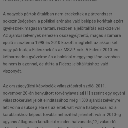
A nagyobb pártok általában nem érdekeltek a pártrendszer
sokszínűségében, a politikai arénába való belépés korlátait ezért
igyekeznek magasan tartani, részben a jelöltállítás eszközeivel.
Az ajánlószelvények nehezen összegyűjthető, magas számára
épülő szisztéma 1998 és 2010 között megfelelt az akkori két
nagy pártnak, a Fidesznek és az MSZP-nek. A Fidesz 2010-es
kétharmados győzelme és a baloldal meggyengülése azonban,
ha nem is azonnal, de átírta a Fidesz jelöltállításhoz való
viszonyát.
Az országgyűlési képviselők választásáról szóló, 2011.
november 20-án benyújtott törvényjavaslat[11] szerint egy egyéni
választókerületi jelölt elindításához még 1500 ajánlószelvényre
lett volna szükség. Ha ez az érték vált volna hatályossá, az a
korábbiakhoz képest további nehezítést jelentett volna. 2010-ig
ugyanis átlagosan körülbelül minden hatvanadik[12] választó