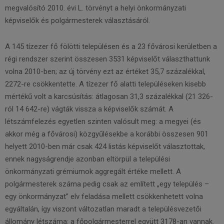
megvalósító 2010. évi L. törvényt a helyi önkormányzati
képviselők és polgármesterek választásáról.
A 145 tízezer fő fölötti településen és a 23 fővárosi kerületben a
régi rendszer szerint összesen 3531 képviselőt választhattunk
volna 2010-ben; az új törvény ezt az értéket 35,7 százalékkal,
2272-re csökkentette. A tízezer fő alatti településeken kisebb
mértékű volt a karcsúsítás: átlagosan 31,3 százalékkal (21 326-
ról 14 642-re) vágták vissza a képviselők számát. A
létszámfelezés egyetlen szinten valósult meg: a megyei (és
akkor még a fővárosi) közgyűlésekbe a korábbi összesen 901
helyett 2010-ben már csak 424 listás képviselőt választottak,
ennek nagyságrendje azonban eltörpül a települési
önkormányzati grémiumok aggregált értéke mellett. A
polgármesterek száma pedig csak az említett „egy település –
egy önkormányzat” elv feladása mellett csökkenhetett volna
egyáltalán, így viszont változatlan maradt a településvezetői
állomány létszáma: a főpolgármesterrel együtt 3178-an vannak.