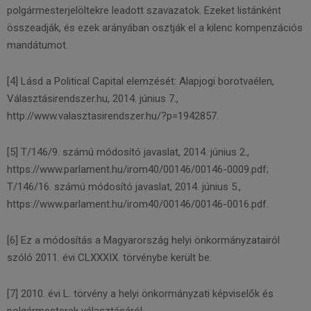
polgármesterjelöltekre leadott szavazatok. Ezeket listánként
összeadják, és ezek arányában osztják el a kilenc kompenzációs
mandátumot.
[4] Lásd a Political Capital elemzését: Alapjogi borotvaélen,
Választásirendszer.hu, 2014. június 7.,
http://www.valasztasirendszer.hu/?p=1942857.
[5] T/146/9. számú módosító javaslat, 2014. június 2.,
https://www.parlament.hu/irom40/00146/00146-0009.pdf;
T/146/16. számú módosító javaslat, 2014. június 5.,
https://www.parlament.hu/irom40/00146/00146-0016.pdf.
[6] Ez a módosítás a Magyarország helyi önkormányzatairól
szóló 2011. évi CLXХХIX. törvénybe került be.
[7] 2010. évi L. törvény a helyi önkormányzati képviselők és
polgármesterek választásáról.