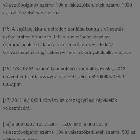
választópolgárok száma, 106 a választókerületek száma, 1000
az ajánlószelvények száma.
[15] A saját politikai arcél kidomborítása kontra a választási
győzelemhez nélkülözhetetlen összefogáskényszer
dilemmájának feloldására az ellenzéki erők – a Fidesz
várakozásának megfelelően – nem is bizonyultak alkalmasnak.
[16] T/8405/52. számú kapcsolódó módosító javaslat, 2012.
november 6., http://www.parlament.hu/irom39/08405/08405-
0052.pdf.
[17] 2011. évi CCIII. törvény az országgyűlési képviselők
választásáról.
[18] 8 000 000 / 106 / 500 = 150,9, ahol 8 000 000 a
választópolgárok száma, 106 a választókerületek száma, 500 az