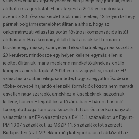
választókerületek egynegyedében van jelöltje egy pártnak, máris
állíthat országos listát. Ehhez képest a 2014-es módosítás
szerint a 23 fővárosi kerület több mint felében, 12 helyen kell egy
pártnak polgármesterjelöltet állítania ahhoz, hogy az
önkormányzati választás során fővárosi kompenzációs listát
állíthasson. Ha a kormányoldaltól balra csak két formáció
küzdene egymással, könnyedén feloszthatnák egymás között a
23 kerületet, mindössze egy helyen kellene egymás ellen is
jelöltet állítaniuk, máris meglenne mindkettőjüknek az önálló
kompenzációs listájuk. A 2014-es országgyűlési, majd az EP-
választás azonban világossá tette, hogy az együttműködésre
többé-kevésbé hajlandó ellenzéki formációk között nem maradt
egyetlen nagy szereplő, amelyhez a kisebbeknek igazodniuk
kellene, hanem – legalábbis a fővárosban – három hasonló
támogatottságú formáció készülhetett az őszi önkormányzati
választásra: az EP-választáson a DK 13,1 százalékot, az Együtt–
PM 13,07 százalékot, az MSZP 11,5 százalékotot szerzett
Budapesten (az LMP ekkor még kategorikusan elzárkózott az