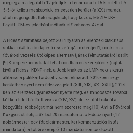
meglegyen a legalább 12 jelöltjük, a fennmaradó 16 kerületből 5-
5-5-öt kellett megkapniuk, és egyetlen kerület (a XX.) maradt,
ahol megengedhették maguknak, hogy közös, MSZP–DK–
Együtt–PM-es jelöltként indítsák el Szabados Ákost.
A Fidesz számítása bejött: 2014 nyarán az ellenzéki diskurzus
sokkal inkább a budapesti összefogás mikéntjéről, mintsem a
fővárosi vezetés ütőképes alternatívájának felmutatásáról szólt.
[9] Kompenzációs listát tehát mindhárom szereplőnek (rajtuk
kívül a Fidesz–KDNP-nek, a Jobbiknak és az LMP-nek) sikerült
állítania, a politikai fordulat viszont elmaradt. 2010-ben négy
kerületben nyert nem fideszes jelölt (XIII., XIX., XX., XXIII.); 2014-
ben az ellenzék ugyanezeket nyerte meg, és mindössze további
két kerületet hódított vissza (XIV., XV.), de ez utóbbiaknál a
közgyűlési többséget már nem szerezte meg.[10] Ami a Fővárosi
Közgyűlést illeti, a 33-ból 20 mandátumot a Fidesz nyert (17
polgármester, egy főpolgármester, két kompenzációs listás
mandátum), a többi szereplő 13 mandátumon osztozott.