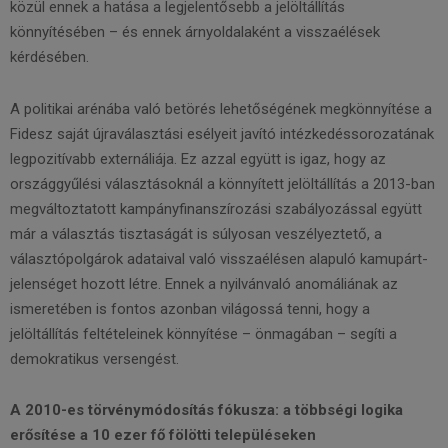
közül ennek a hatása a legjelentősebb a jelöltállítás
könnyítésében – és ennek árnyoldalaként a visszaélések
kérdésében.
A politikai arénába való betörés lehetőségének megkönnyítése a
Fidesz saját újraválasztási esélyeit javító intézkedéssorozatának
legpozitívabb externáliája. Ez azzal együtt is igaz, hogy az
országgyűlési választásoknál a könnyített jelöltállítás a 2013-ban
megváltoztatott kampányfinanszírozási szabályozással együtt
már a választás tisztaságát is súlyosan veszélyeztető, a
választópolgárok adataival való visszaélésen alapuló kamupárt-
jelenséget hozott létre. Ennek a nyilvánvaló anomáliának az
ismeretében is fontos azonban világossá tenni, hogy a
jelöltállítás feltételeinek könnyítése – önmagában – segíti a
demokratikus versengést.
A 2010-es törvénymódosítás fókusza: a többségi logika
erősítése a 10 ezer fő fölötti településeken