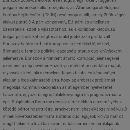
Boriszov 2006-os előretörése mögött egy főként független
polgármesterekből álló mozgalom, az Állampolgárok Bulgária
Európai Fejlődéséért (GERB) nevű csoport állt, amely 2006 végén
alakult párttá.8 A párt konzervatív, EU-párti és elitellenes
üzenetekkel szólt a választókhoz, és a korábban kétpólusú
bolgár pártpolitikát megtörve stabil jobbközép párttá vált.
Boriszov határozott antikorrupciós üzentekkel lépett fel,
önmagát a fennálló politikai-gazdasági status quo kihívójaként
jellemezve. Boriszov a mindent átható korrupció jelenségével
szemben a nép nevében küzdő vezetőként prezentálta magát,
olyasvalakiként, aki személyes tapasztalatai és képességei
alapján a legalkalmasabb arra, hogy az emberek problémáit
megoldja. Kommunikációjában az átlagember nyelvezetét
használja, egyszerűségre, találékonyságra és pragmatizmusra
épít. Bulgáriában Boriszov rendkívüli mértékben a személyéhez
kötődő pártot hozott létre, amelyet nem lehet elképzelni nélküle,9
minek következtében mára a status quo legújabb kihívói már őt
magát tekintik a leváltani kívánt establishment vezéralakjának.