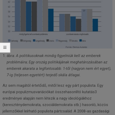
ábra:
A politikusoknak mindig figyelniük kell az emberek
problémáira; Egy ország politikájának meghatározásában az
emberek akarata a legfontosabb
.
1-től (nagyon nem ért egyet),
7-ig (teljesen egyetért) terjedő skála átlagai.
Az sem magától értetődő, mitől lesz egy párt populista. Egy
európai populizmusvariációkat összehasonlító kutatás3
eredményei alapján nem létezik a nagy ideológiákhoz
(kereszténydemokrata, szociáldemokrata stb.) hasonló, közös
jellemzőkkel leírható populista pártcsalád. A 2008-as gazdasági