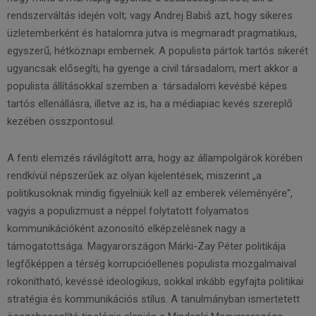
rendszerváltás idején volt; vagy Andrej Babiš azt, hogy sikeres
üzletemberként és hatalomra jutva is megmaradt pragmatikus,
egyszerű, hétköznapi embernek. A populista pártok tartós sikerét
ugyancsak elősegíti, ha gyenge a civil társadalom, mert akkor a
populista állításokkal szemben a társadalom kevésbé képes
tartós ellenállásra, illetve az is, ha a médiapiac kevés szereplő
kezében összpontosul.
A fenti elemzés rávilágított arra, hogy az állampolgárok körében
rendkívül népszerűek az olyan kijelentések, miszerint „a
politikusoknak mindig figyelniük kell az emberek véleményére”,
vagyis a populizmust a néppel folytatott folyamatos
kommunikációként azonosító elképzelésnek nagy a
támogatottsága. Magyarországon Márki-Zay Péter politikája
legfőképpen a térség korrupcióellenes populista mozgalmaival
rokonítható, kevéssé ideologikus, sokkal inkább egyfajta politikai
stratégia és kommunikációs stílus. A tanulmányban ismertetett