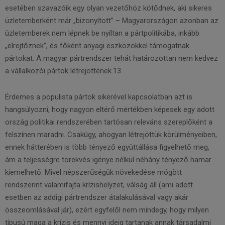
esetében szavazóik egy olyan vezetőhöz kötődnek, aki sikeres
üzletemberként már „bizonyított” – Magyarországon azonban az
üzletemberek nem lépnek be nyíltan a pártpolitikába, inkább
„elrejtőznek”, és főként anyagi eszközökkel támogatnak
pártokat. A magyar pártrendszer tehát határozottan nem kedvez
a vállalkozói pártok létrejöttének.13
Érdemes a populista pártok sikerével kapcsolatban azt is
hangsúlyozni, hogy nagyon eltérő mértékben képesek egy adott
ország politikai rendszerében tartósan releváns szereplőként a
felszínen maradni. Csakúgy, ahogyan létrejöttük körülményeiben,
ennek hátterében is több tényező együttállása figyelhető meg,
ám a teljességre törekvés igénye nélkül néhány tényező hamar
kiemelhető. Mivel népszerűségük növekedése mögött
rendszerint valamifajta krízishelyzet, válság áll (ami adott
esetben az addigi pártrendszer átalakulásával vagy akár
összeomlásával jár), ezért egyfelől nem mindegy, hogy milyen
típusú maga a krízis és mennyi ideig tartanak annak társadalmi