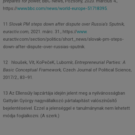
prepares for power,
BBC News, Pozsony, 2020. március 4.,
https://
www.bbc.com/news/world-europe-51718395.
11
Slovak PM steps down after dispute over Russia’s Sputnik,
euractiv.com,
2021. márc. 31., https://
www.
euractiv.com/section/politics/short_news/slovak-pm-steps-
down-after-dispute-over-russias-sputnik.
12 hloušek, Vít, KoPečeK, Lubomír,
Entrepreneurial Parties: A
Basic Conceptual Framework,
Czech Journal of Political Science,
2017/2., 83–91.
13 Az Ellensúly lapzártája idején jelent meg a nyilvánosságban
Gattyán György nagyvállalkozó pártalapítást valószínűsítő
bejelentéseivel. Ezzel a jelenséggel e tanulmánynak nem lehetett
módja foglalkozni. (A szerk.)