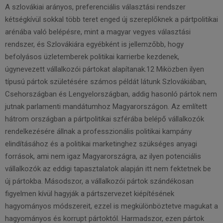
A szlovákiai arányos, preferenciális választási rendszer
kétségkívül sokkal több teret enged új szereplőknek a pártpolitikai
arénába való belépésre, mint a magyar vegyes választási
rendszer, és Szlovákiára egyébként is jellemzőbb, hogy
befolyásos üzletemberek politikai karrierbe kezdenek,
úgynevezett vállalkozói pártokat alapítanak.12 Miközben ilyen
típusú pártok születésére számos példát látunk Szlovákiában,
Csehországban és Lengyelországban, addig hasonló pártok nem
jutnak parlamenti mandátumhoz Magyarországon. Az említett
hátrom országban a pártpolitikai szférába belépő vállalkozók
rendelkezésére állnak a professzionális politikai kampány
elindításához és a politikai marketinghez szükséges anyagi
források, ami nem igaz Magyarországra, az ilyen potenciális
vállalkozók az eddigi tapasztalatok alapján itt nem fektetnek be
új pártokba. Másodszor, a vállalkozói pártok szándékosan
figyelmen kívül hagyják a pártszervezet kiépítésének
hagyományos módszereit, ezzel is megkülönböztetve magukat a
hagyományos és korrupt pártoktól. Harmadszor, ezen pártok