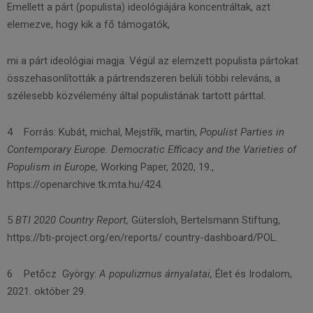
Emellett a párt (populista) ideológiájára koncentráltak, azt
elemezve, hogy kik a fő támogatók,
mi a párt ideológiai magja. Végül az elemzett populista pártokat
összehasonlították a pártrendszeren belüli többi releváns, a
szélesebb közvélemény által populistának tartott párttal.
4 Forrás: Kubát, michal, Mejstřík, martin,
Populist Parties in
Contemporary Europe. Democratic Efficacy and the Varieties of
Populism in Europe,
Working Paper, 2020, 19.,
https://openarchive.tk.mta.hu/424.
5
BTI 2020 Country Report,
Gütersloh, Bertelsmann Stiftung,
https://bti-project.org/en/reports/ country-dashboard/POL.
6 Petőcz György:
A populizmus árnyalatai,
Élet és Irodalom,
2021. október 29.