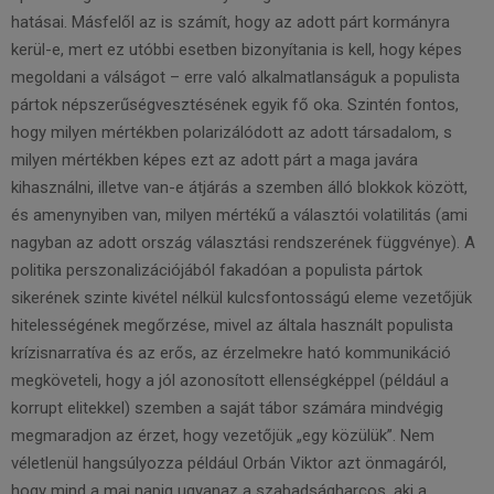
hatásai. Másfelől az is számít, hogy az adott párt kormányra
kerül-e, mert ez utóbbi esetben bizonyítania is kell, hogy képes
megoldani a válságot – erre való alkalmatlanságuk a populista
pártok népszerűségvesztésének egyik fő oka. Szintén fontos,
hogy milyen mértékben polarizálódott az adott társadalom, s
milyen mértékben képes ezt az adott párt a maga javára
kihasználni, illetve van-e átjárás a szemben álló blokkok között,
és amenynyiben van, milyen mértékű a választói volatilitás (ami
nagyban az adott ország választási rendszerének függvénye). A
politika perszonalizációjából fakadóan a populista pártok
sikerének szinte kivétel nélkül kulcsfontosságú eleme vezetőjük
hitelességének megőrzése, mivel az általa használt populista
krízisnarratíva és az erős, az érzelmekre ható kommunikáció
megköveteli, hogy a jól azonosított ellenségképpel (például a
korrupt elitekkel) szemben a saját tábor számára mindvégig
megmaradjon az érzet, hogy vezetőjük „egy közülük”. Nem
véletlenül hangsúlyozza például Orbán Viktor azt önmagáról,
hogy mind a mai napig ugyanaz a szabadságharcos, aki a