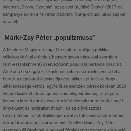
valamint „Strong Czechia”, azaz csehül „Silné Česko” (2017-es
kampánya során e felirattal díszített, Trump-stílusú piros sapkát
is viselt).
Márki-Zay Péter „populizmusa”
A Mindenki Magyarországa Mozgalom profilja a politikai
vállalkozók által gründolt, hagyományos pártokkal szemben
(anti-establishment) szerveződött populista pártokra hasonlít.
Amikor azt vizsgáljuk, kiknek a nevében és mi ellen veszi fel a
harcot a népakarat képviselőjeként, akkor azt találjuk, hogy
elitellenessége kettős: egyfelől az ellenzéki pártok körében 2020
végére kialakult status quóval való elégedetlenség mozgatja,
hiszen a létező pártok évek óta képtelennek mutatkoztak saját
árnyékukat és határaikat átlépni, és az előválasztás
folyamatában is többféleképpen, illetve több választókörzetben
is korlátozták a politikai versenyt. Emellett Márki-Zay Péter
szemben áll Orbánnal, a nevével fémjelzett rezsimet a korrupció