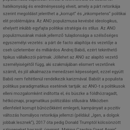
hatékonyság és eredményesség elveit, amely a párt retorikája
szerint megoldást jelenthet a „korrupt” és „inkompetens” politikai
elit problémájára. Az ANO populizmusa kevésbé ideologikus,
ehelyett inkább egyfajta politikai stratégia és stílus. Az ANO
populizmusának másik jellemző tulajdonsága a szélsőséges
egyszemélyi vezetés: a párt de facto alapítója és vezetője a
cseh üzletember és milliárdos Andrej Babiš, ezért tekinthető
tipikus vállalkozói pártnak. Jóllehet az ANO az alapító vezető
személyiségétől függ, aki szakmájában elismert vezetőnek
számít, és jól alkalmazza menedzseri képességeit, ezzel együtt
Babiš nem feltétlenül rendelkezik karizmával. Babišt a populista
politikus paradigmatikus esetének tartják: az ANO-t a politikusok
elleni mozgalomként indította el, és büszke a földhözragadt,
hétköznapi, pragmatikus politizálási stílusára. Miközben
ellenfeleit korrupt bűnözőkként emlegeti, kampányait a pozitív
változás homályos retorikája jellemzi (például: „Igen, a dolgok
jobbak lesznek”), 2017 óta pedig Donald Trumptól kölcsönzött
szlogeneket használ, úgymint „Making Czechia Great Again”,