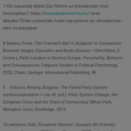
7
Kik szavaztak Márki-Zay Péterre az előválasztás első
fordulójában?,
https://
www.ideaintezet.hu/hu/
hirek-
aktualis/72/kik-szavaztak-marki-zay-peterre-az-elovalasztas-
elso-fordulojaban.
8 Bankov, Petar,
The Fireman’s Ball in Bulgaria? A Comparison
Between Sergey Stanishev and Boyko Borisov =
GherGhina
,
S.
(szerk.),
Party Leaders in Eastern Europe. Personality, Behavior
and Consequences,
Palgrave Studies in Political Psychology,
2020, Cham, Springer International Publishing, 48.
9 todorov, Antony,
Bulgaria: The Failed Party System
Institutionalization
= Lisi, M. (ed.),
Party System Change, the
European Crisis and the State of Democracy,
Milton Park,
Abingdon, Oxon, Routledge, 2019.
10 cameron, Rob,
Slovakia’s Matovic: Europe’s Mr Ordinary