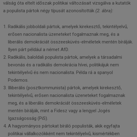
válság óta eltelt időszak politikai változásait vizsgálva a kutatók
a populista pártok négy típusát azonosították
(
2
.
á
b
r
a
)
:
Radikális jobboldali pártok, amelyek kirekesztő, tekintélyelvű,
erősen nacionalista üzeneteket fogalmaznak meg, és a
liberális demokráciát összeesküvés-elméletek mentén bírálják.
Ilyen párt például a német AfD.
Radikális, baloldali populista pártok, amelyek a társadalmi
bevonás és a radikális demokrácia hívei, politikájuk nem
tekintélyelvű és nem nacionalista. Példa rá a spanyol
Podemos.
Illiberális (posztkommunista) pártok, amelyek kirekesztő,
tekintélyelvű, erősen nacionalista üzeneteket fogalmaznak
meg, és a liberális demokráciát összeesküvés-elméletek
mentén bírálják, mint a Fidesz vagy a lengyel Jogés
Igazságosság (PiS).
A hagyományos pártokat bíráló populisták, akik egyfajta
politikai vállalkozókként nem tekintélyelvű, kismértékben