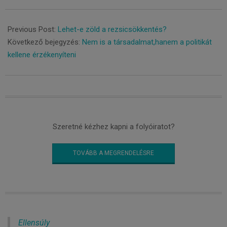
2022-
02-
Previous Post:
Lehet-e zöld a rezsicsökkentés?
22
Következő bejegyzés:
Nem is a társadalmat,hanem a politikát
kellene érzékenyíteni
Szeretné kézhez kapni a folyóiratot?
TOVÁBB A MEGRENDELÉSRE
Ellensúly