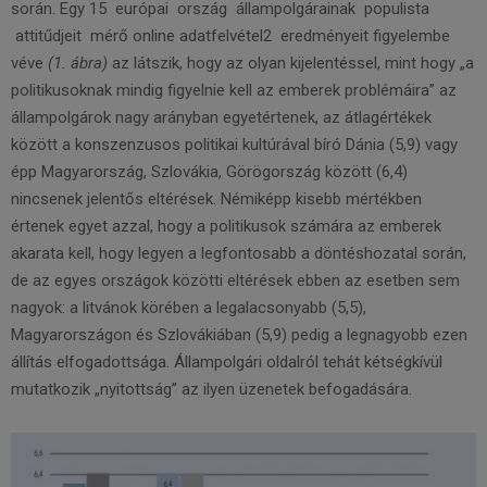
során. Egy 15 európai ország állampolgárainak populista
attitűdjeit mérő online adatfelvétel2 eredményeit figyelembe
véve
(1. ábra)
az látszik, hogy az olyan kijelentéssel, mint hogy „a
politikusoknak mindig figyelnie kell az emberek problémáira” az
állampolgárok nagy arányban egyetértenek, az átlagértékek
között a konszenzusos politikai kultúrával bíró Dánia (5,9) vagy
épp Magyarország, Szlovákia, Görögország között (6,4)
nincsenek jelentős eltérések. Némiképp kisebb mértékben
értenek egyet azzal, hogy a politikusok számára az emberek
akarata kell, hogy legyen a legfontosabb a döntéshozatal során,
de az egyes országok közötti eltérések ebben az esetben sem
nagyok: a litvánok körében a legalacsonyabb (5,5),
Magyarországon és Szlovákiában (5,9) pedig a legnagyobb ezen
állítás elfogadottsága. Állampolgári oldalról tehát kétségkívül
mutatkozik „nyitottság” az ilyen üzenetek befogadására.