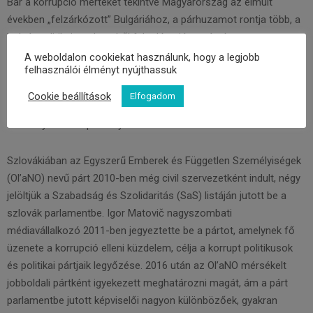
Bár a korrupció mértékét tekintve Magyarország az elmúlt
években „felzárkózott” Bulgáriához, a párhuzamot rontja több, a
bolgár politikai rendszerből fakadó sajátosság, így a magas
szintű választói volatilitás, az arányos választási rendszer és a
A weboldalon cookiekat használunk, hogy a legjobb
felhasználói élményt nyújthassuk
fragmentált pártrendszer, illetve a gyenge törésvonalak:
Bulgáriában gyakorta jelennek meg parlamenten kívüli új
Cookie beállítások
Elfogadom
szereplők a politikai arénában, és rendszeresek a
kormányalakítási patthelyzetek.
Szlovákiában az Egyszerű Emberek és Független Személyiségek
(Ol’aNO) nevű párt 2010-ben még civil szervezetként indult, négy
jelöltjük a Szabadság és Szolidaritás (SaS) listáján jutott be a
szlovák parlamentbe. Igor Matovič nagyszombati
médiavállalkozó 2011-ben jegyeztette be a pártot, amelynek fő
üzenete a korrupció elleni küzdelem, célja a korrupt politikusok
és politikai pártjaik legyőzése. 2016 után az Ol’aNO mérsékelt
jobboldali pártként igyekezett meghatározni magát, ám a párt
parlamentbe jutott képviselői nagyon különbözőek, gyakran