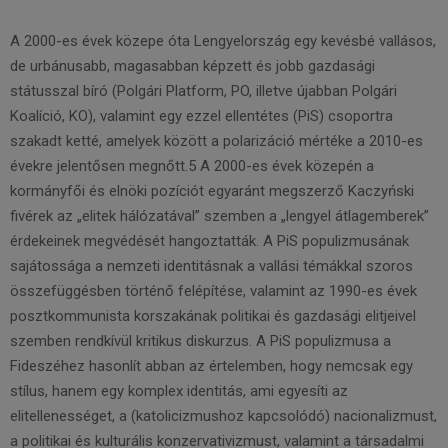
A 2000-es évek közepe óta Lengyelország egy kevésbé vallásos,
de urbánusabb, magasabban képzett és jobb gazdasági
státusszal bíró (Polgári Platform, PO, illetve újabban Polgári
Koalíció, KO), valamint egy ezzel ellentétes (PiS) csoportra
szakadt ketté, amelyek között a polarizáció mértéke a 2010-es
évekre jelentősen megnőtt.5 A 2000-es évek közepén a
kormányfői és elnöki pozíciót egyaránt megszerző Kaczyński
fivérek az „elitek hálózatával” szemben a „lengyel átlagemberek”
érdekeinek megvédését hangoztatták. A PiS populizmusának
sajátossága a nemzeti identitásnak a vallási témákkal szoros
összefüggésben történő felépítése, valamint az 1990-es évek
posztkommunista korszakának politikai és gazdasági elitjeivel
szemben rendkívül kritikus diskurzus. A PiS populizmusa a
Fideszéhez hasonlít abban az értelemben, hogy nemcsak egy
stílus, hanem egy komplex identitás, ami egyesíti az
elitellenességet, a (katolicizmushoz kapcsolódó) nacionalizmust,
a politikai és kulturális konzervativizmust, valamint a társadalmi