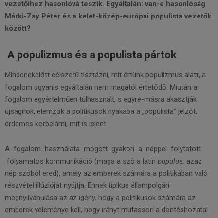
vezetőihez hasonlóvá teszik. Egyáltalán: van-e hasonlóság
Márki-Zay Péter és a kelet-közép-európai populista vezetők
között?
A populizmus és a populista pártok
Mindenekelőtt célszerű tisztázni, mit értünk populizmus alatt, a
fogalom ugyanis egyáltalán nem magától értetődő. Miután a
fogalom egyértelműen túlhasznált, s egyre-másra akasztják
újságírók, elemzők a politikusok nyakába a „populista” jelzőt,
érdemes körbejárni, mit is jelent.
A fogalom használata mögött gyakori a néppel folytatott
folyamatos kommunikáció (maga a szó a latin
populus,
azaz
nép szóból ered), amely az emberek számára a politikában való
részvétel illúzióját nyújtja. Ennek tipikus állampolgári
megnyilvánulása az az igény, hogy a politikusok számára az
emberek véleménye kell, hogy irányt mutasson a döntéshozatal