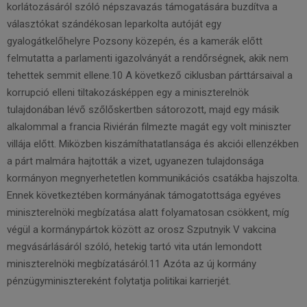
korlátozásáról szóló népszavazás támogatására buzdítva a
választókat szándékosan leparkolta autóját egy
gyalogátkelőhelyre Pozsony közepén, és a kamerák előtt
felmutatta a parlamenti igazolványát a rendőrségnek, akik nem
tehettek semmit ellene.10 A következő ciklusban párttársaival a
korrupció elleni tiltakozásképpen egy a miniszterelnök
tulajdonában lévő szőlőskertben sátorozott, majd egy másik
alkalommal a francia Riviérán filmezte magát egy volt miniszter
villája előtt. Miközben kiszámíthatatlansága és akciói ellenzékben
a párt malmára hajtották a vizet, ugyanezen tulajdonsága
kormányon megnyerhetetlen kommunikációs csatákba hajszolta.
Ennek következtében kormányának támogatottsága egyéves
miniszterelnöki megbízatása alatt folyamatosan csökkent, míg
végül a kormánypártok között az orosz Szputnyik V vakcina
megvásárlásáról szóló, hetekig tartó vita után lemondott
miniszterelnöki megbízatásáról.11 Azóta az új kormány
pénzügyminisztereként folytatja politikai karrierjét.