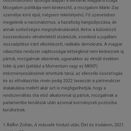
összehasonlító tipológia alapján a Mindenki Magyarországa
Mozgalom politikája nem kirekesztő, a mozgalom Márki-Zay
személye köré épül, mégsem tekintélyelvű. Fő üzeneteiben
megjelenik a nacionalizmus, a hazafiság hangsúlyozása, de
annak szélsőséges megnyilvánulásaitól, illetve a különböző
összeesküvés-elméletektől elzárkózik, ezenkívül a jogállam
visszaépítése iránt elkötelezett, radikális demokrata. A magyar
választási rendszer sajátosságai kétségkívül nem kedveznek új
pártok, mozgalmak sikerének, ugyanakkor az elmúlt években
több új párt (például a Momentum vagy az MKKP)
intézményesülésének lehettünk tanúi, az ellenzéki összefogás
és az előválasztás révén pedig 2022 tavaszán a pártrendszer
átalakulása mellett akár azt is megfigyelhetjük, hogy a
rendszerváltás óta első alkalommal új pártok, mozgalmak a
parlamentbe kerülésük után azonnal kormányzati pozícióba
kerülhetnek.
1 ÁdÁm Zoltán,
A második forduló után,
Élet és Irodalom, 2021.