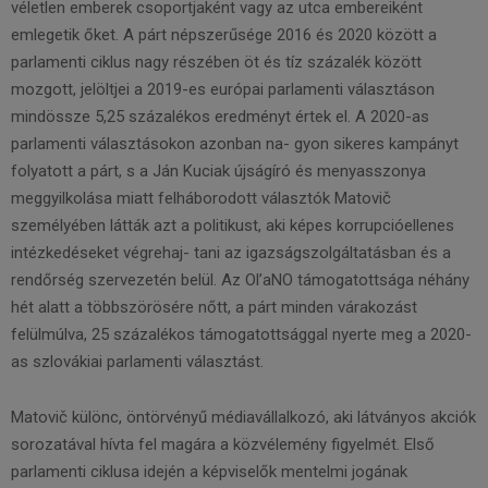
véletlen emberek csoportjaként vagy az utca embereiként
emlegetik őket. A párt népszerűsége 2016 és 2020 között a
parlamenti ciklus nagy részében öt és tíz százalék között
mozgott, jelöltjei a 2019-es európai parlamenti választáson
mindössze 5,25 százalékos eredményt értek el. A 2020-as
parlamenti választásokon azonban na- gyon sikeres kampányt
folyatott a párt, s a Ján Kuciak újságíró és menyasszonya
meggyilkolása miatt felháborodott választók Matovič
személyében látták azt a politikust, aki képes korrupcióellenes
intézkedéseket végrehaj- tani az igazságszolgáltatásban és a
rendőrség szervezetén belül. Az Ol’aNO támogatottsága néhány
hét alatt a többszörösére nőtt, a párt minden várakozást
felülmúlva, 25 százalékos támogatottsággal nyerte meg a 2020-
as szlovákiai parlamenti választást.
Matovič különc, öntörvényű médiavállalkozó, aki látványos akciók
sorozatával hívta fel magára a közvélemény figyelmét. Első
parlamenti ciklusa idején a képviselők mentelmi jogának