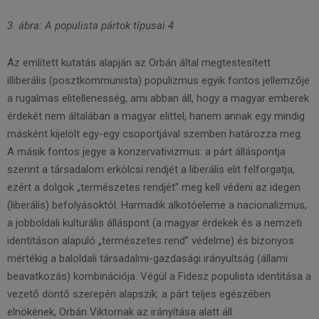
3. ábra: A populista pártok típusai 4
Az említett kutatás alapján az Orbán által megtestesített
illiberális (posztkommunista) populizmus egyik fontos jellemzője
a rugalmas elitellenesség, ami abban áll, hogy a magyar emberek
érdekét nem általában a magyar elittel, hanem annak egy mindig
másként kijelölt egy-egy csoportjával szemben határozza meg.
A másik fontos jegye a konzervativizmus: a párt álláspontja
szerint a társadalom erkölcsi rendjét a liberális elit felforgatja,
ezért a dolgok „természetes rendjét” meg kell védeni az idegen
(liberális) befolyásoktól. Harmadik alkotóeleme a nacionalizmus,
a jobboldali kulturális álláspont (a magyar érdekek és a nemzeti
identitáson alapuló „természetes rend” védelme) és bizonyos
mértékig a baloldali társadalmi-gazdasági irányultság (állami
beavatkozás) kombinációja. Végül a Fidesz populista identitása a
vezető döntő szerepén alapszik: a párt teljes egészében
elnökének, Orbán Viktornak az irányítása alatt áll.