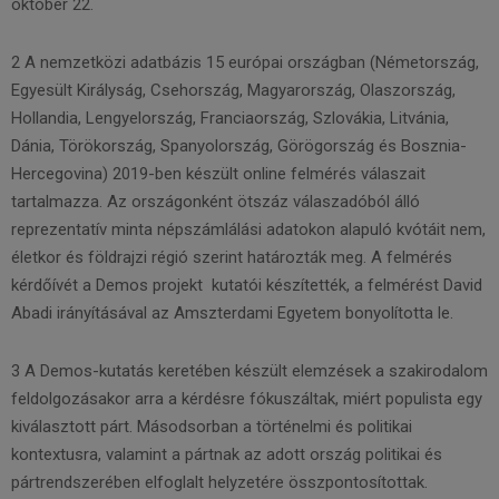
október 22.
2 A nemzetközi adatbázis 15 európai országban (Németország,
Egyesült Királyság, Csehország, Magyarország, Olaszország,
Hollandia, Lengyelország, Franciaország, Szlovákia, Litvánia,
Dánia, Törökország, Spanyolország, Görögország és Bosznia-
Hercegovina) 2019-ben készült online felmérés válaszait
tartalmazza. Az országonként ötszáz válaszadóból álló
reprezentatív minta népszámlálási adatokon alapuló kvótáit nem,
életkor és földrajzi régió szerint határozták meg. A felmérés
kérdőívét a Demos projekt kutatói készítették, a felmérést David
Abadi irányításával az Amszterdami Egyetem bonyolította le.
3 A Demos-kutatás keretében készült elemzések a szakirodalom
feldolgozásakor arra a kérdésre fókuszáltak, miért populista egy
kiválasztott párt. Másodsorban a történelmi és politikai
kontextusra, valamint a pártnak az adott ország politikai és
pártrendszerében elfoglalt helyzetére összpontosítottak.