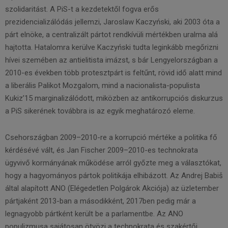
szolidaritást. A PiS-t a kezdetektől fogva erős
prezidencializálódás jellemzi, Jaroslaw Kaczyński, aki 2003 óta a
párt elnöke, a centralizált pártot rendkívüli mértékben uralma alá
hajtotta. Hatalomra kerülve Kaczyński tudta leginkább megőrizni
hívei szemében az antielitista imázst, s bár Lengyelországban a
2010-es években több protesztpárt is feltűnt, rövid idő alatt mind
a liberális Palikot Mozgalom, mind a nacionalista-populista
Kukiz’15 marginalizálódott, miközben az antikorrupciós diskurzus
a PiS sikerének továbbra is az egyik meghatározó eleme.
Csehországban 2009–2010-re a korrupció mértéke a politika fő
kérdésévé vált, és Jan Fischer 2009–2010-es technokrata
ügyvivő kormányának működése arról győzte meg a választókat,
hogy a hagyományos pártok politikája elhibázott. Az Andrej Babiš
által alapított ANO (Elégedetlen Polgárok Akciója) az üzletember
pártjaként 2013-ban a másodikként, 2017ben pedig már a
legnagyobb pártként került be a parlamentbe. Az ANO
populizmusa sajátosan ötvözi a technokrata és szakértői