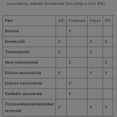
nacionalista, radikális demokraták. Erre példa a cseh ANO.
Párt
AfD
Podemos
Fidesz
PiS
Bevonó
X
Kirekesztő
X
X
X
X
Tekintélyelvű
X
X
Nem tekintélyelvű
X
X
X
Erősen nacionalista
X
X
X
Enyhén nacionalista
X
X
Radikális demokrata
X
X
Összeesküvéselméleteket
X
X
X
terjesztő