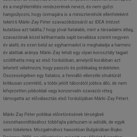
és a megfélemlítés rendszerének nevezi, és nem győzi
hangsúlyozni, hogy önmagára is a miniszterelnök ellenfeleként
tekint.6 Márki-Zay Péter szavazóbázisáról az IDEA Intézet
kutatása azt találta,7 hogy jóval fiatalabb, mint a társadalmi átlag,
szavazóinak közel kétharmada saját bevallása szerint negyven
év alatti, és ezen belül az egyharmadot is meghaladja a harminc
év alattiak aránya. Márki-Zay tehát egy olyan korosztály tagjait
szólíthatta meg az első fordulóban, amelyről korábban azt
lehetett vélelmezni, hogy passzív és politikailag érdektelen.
Összességében egy fiatalos, a fennálló ellenzéki struktúrát
kritikusan szemlélő, a többi jelölt táborától jobbra álló, de nem
kifejezetten jobboldali vagy konzervatív szavazói réteg
támogatta az előválasztás első fordulójában Márki-Zay Pétert.
Márki-Zay Péter politikai előretörésének térségbeli
összehasonlításához többfajta párhuzam is adódik, de egyik
sem tökéletes. Mozgalmához hasonlóan Bulgáriában Bojko