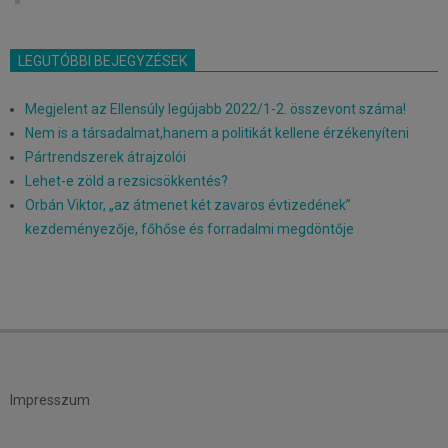
LEGUTÓBBI BEJEGYZÉSEK
Megjelent az Ellensúly legújabb 2022/1-2. összevont száma!
Nem is a társadalmat,hanem a politikát kellene érzékenyíteni
Pártrendszerek átrajzolói
Lehet-e zöld a rezsicsökkentés?
Orbán Viktor, „az átmenet két zavaros évtizedének”
kezdeményezője, főhőse és forradalmi megdöntője
Impresszum