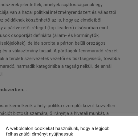
ndszerek jelentették, amelyek sajátosságainak egy
ciája van a hazai politikai intézményrendszert és választói
sz példáknak köszönhető az is, hogy az elméletből
 a pártvezetői réteget (top-leaders) elsősorban mint
kusok csoportját definiálta (állam- és kormányfők,
iselőjelöltek), de ide sorolta a párton belüli országos
ség és a választmány tagjait. A párttagok fennmaradó részét
ak a területi szervezetek vezetői és tisztségviselői, továbbá
nmaradó, harmadik kategóriába a tagság nélküli, de annál
l.
rendszerben…
kiemelkedik a helyi politika szereplői közül: közvetlen
ációt biztosít számára, ő irányítja a hivatali munkát, a
 megkülönböztetett médiafigyelmet élvez, a döntéshozatal
A weboldalon cookiekat használunk, hogy a legjobb
lóként kiemelkedő szereppel rendelkezik. Emellett a
felhasználói élményt nyújthassuk
üléseken többnyire pártjának helyi „erős embere”, a