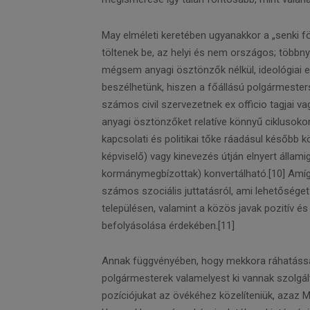
May elméleti keretében ugyanakkor a „senki föl
töltenek be, az helyi és nem országos; többnyi
mégsem anyagi ösztönzők nélkül, ideológiai el
beszélhetünk, hiszen a főállású polgármesterség
számos civil szervezetnek ex officio tagjai 
anyagi ösztönzőket relatíve könnyű ciklusok
kapcsolati és politikai tőke ráadásul később 
képviselő) vagy kinevezés útján elnyert állami
kormánymegbízottak) konvertálható.[10] Amíg 
számos szociális juttatásról, ami lehetőséget
településen, valamint a közös javak pozitív é
befolyásolása érdekében.[11]
Annak függvényében, hogy mekkora ráhatással bí
polgármesterek valamelyest ki vannak szolgálta
pozíciójukat az övékéhez közelíteniük, azaz Ma