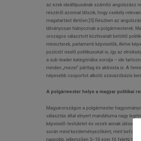
az ezek ideáltípusának számító angolszász re
részéről azonnal látszik, hogy csekély relevan
magatartást illetően.[5] Részben az angolszá
látványosan hiányoznak a polgármesterek. May
országos választott közhivatalt betöltő politi
miniszterek, parlamenti képviselők, illetve képv
pozíciót viselő politikusokat is, így az elnök
a sub-leader kategóriába sorolja – ide tartozn
minden „mezei” párttag és aktivista is. A fen
népesebb csoportot alkotó szavazóbázis kerü
A polgármester helye a magyar politikai 
Magyarországon a polgármester hagyományosan 
választás által elnyert mandátuma nagy legitim
képviselő-testületet és vezeti annak üléseit,
során mind kezdeményezőként, mint befolyáso
nagyobb, jellemzően 5–10 ezer fő feletti telep