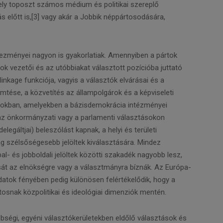
ely toposzt számos médium és politikai szereplő
 előtt is,[3] vagy akár a Jobbik néppártosodására,
kezményei nagyon is gyakorlatiak. Amennyiben a pártok
k vezetői és az utóbbiakat választott pozícióba juttató
linkage funkciója, vagyis a választók elvárásai és a
mtése, a közvetítés az állampolgárok és a képviseleti
tokban, amelyekben a bázisdemokrácia intézményei
az önkormányzati vagy a parlamenti választásokon
elegáltjai) beleszólást kapnak, a helyi és területi
lag szélsőségesebb jelöltek kiválasztására. Mindez
 bal- és jobboldali jelöltek közötti szakadék nagyobb lesz,
ását az elnökségre vagy a választmányra bíznák. Az Európa-
atok fényében pedig különösen felértékelődik, hogy a
atosnak közpolitikai és ideológiai dimenziók mentén.
öbbségi, egyéni választókerületekben eldőlő választások és