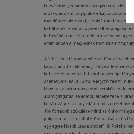
közvélemény számára így egyszerre jeleníti m
érdekkijáróként nagypolitikai kapcsolataira t
mandátumhalmozást, a polgármesterek gyakran
betöltöttek, tovább növelve láthatóságukat és 
befolyását emellett erősíti a középszint gyen
eltelt időben a megyéknek nem sikerült fajsúly
A 2010-es intézményi változtatások tovább erő
kapott adott értékhatárig, illetve a testület/
kötelezheti a testületet adott ügyek újratárg
személyére, és 2013-tól a jegyző feletti munkál
Mindez az önkormányzatok vertikális hatalom
államigazgatási feladatok áthelyezése a járá
korlátozások, a nagy ellátórendszereket (iskol
álló források szűkülése mind az önkormányza
polgármesterek ezáltal – Dobos Gábor és Papp 
egy egyre kisebb uradalomban”.[8] Politikai kar
megismerése így talán fontosabb, mint valaha