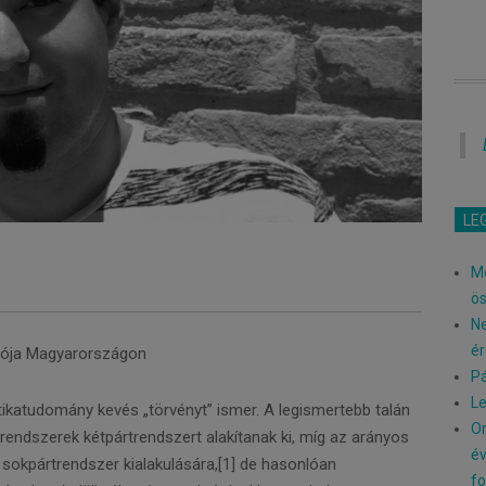
LE
Me
ö
Ne
ér
íciója Magyarországon
Pá
Le
tikatudomány kevés „törvényt” ismer. A legismertebb talán
Or
 rendszerek kétpártrendszert alakítanak ki, míg az arányos
év
sokpártrendszer kialakulására,[1] de hasonlóan
fo