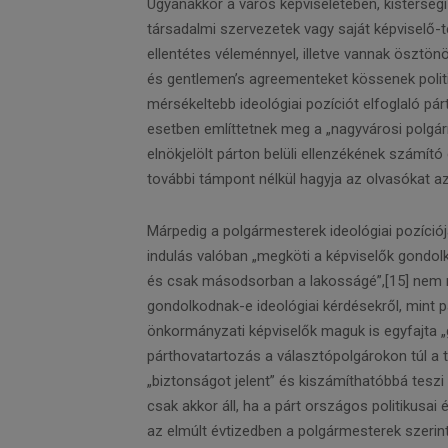
Ugyanakkor a város képviseletében, kistérségi
társadalmi szervezetek vagy saját képviselő
ellentétes véleménnyel, illetve vannak ösztön
és gentlemen’s agreementeket kössenek politika
mérsékeltebb ideológiai pozíciót elfoglaló pár
esetben említtetnek meg a „nagyvárosi polgár
elnökjelölt párton belüli ellenzékének számító
további támpont nélkül hagyja az olvasókat azt
Márpedig a polgármesterek ideológiai pozíció
indulás valóban „megköti a képviselők gondolk
és csak másodsorban a lakosságé”,[15] nem 
gondolkodnak-e ideológiai kérdésekről, mint p
önkormányzati képviselők maguk is egyfajta „ga
párthovatartozás a választópolgárokon túl a te
„biztonságot jelent” és kiszámíthatóbbá teszi
csak akkor áll, ha a párt országos politikusa
az elmúlt évtizedben a polgármesterek szerint 