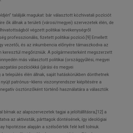
djén” találják magukat: bár választott közhivatali pozíciót
re ők állnak a területi (városi/megyei) szervezetek élén, de
hivatottságból végzett politikai tevékenységről
 professzionális, fizetett politikai pozíció.[9] Emellett
vagy vezetői, és az inkumbencia előnyére támaszkodva az
on keresztül megőrizniük. A polgármesterként megszerzett
könnyedén más választott politikai (országgyűlési, megyei
gazgatási pozíciókká (járási és megyei
a település élén állnak, saját hatáskörükben dönthetnek
 nyújt patrónus–kliens viszonyrendszer kiépítésére a
s negatív ösztönzőként történő használatára a választók
rnak az alapszervezetek tagjai a jelöltállításra,[12] a
tva az aktivisták, párttagok döntésének, így ideológiai
y hipotézise alapján a szélsőérték felé kell tolniuk.