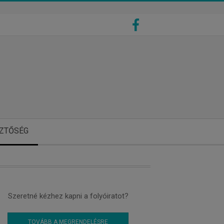
ZTŐSÉG
Szeretné kézhez kapni a folyóiratot?
TOVÁBB A MEGRENDELÉSRE