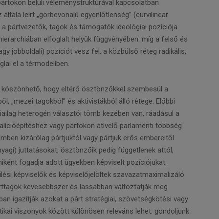
ártokon belüli véleménystruktúrával kapcsolatban
általa leírt „görbevonalú egyenlőtlenség” (curvilinear
k a pártvezetők, tagok és támogatók ideológiai pozíciója
hierarchiában elfoglalt helyük függvényében: míg a felső és
gy jobboldali) pozíciót vesz fel, a közbülső réteg radikális,
glal el a térmodellben.
k köszönhető, hogy eltérő ösztönzőkkel szembesül a
kből, „mezei tagokból” és aktivistákból álló rétege. Előbbi
ógiailag heterogén választói tömb kezében van, ráadásul a
alícióépítéshez vagy pártokon átívelő parlamenti többség
emben kizárólag pártjuktól vagy pártjuk erős embereitől
agi) juttatásokat, ösztönzőik pedig függetlenek attól,
ént fogadja adott ügyekben képviselt pozíciójukat.
űlési képviselők és képviselőjelöltek szavazatmaximalizáló
párttagok kevesebbszer és lassabban változtatják meg
ábban igazítják azokat a párt stratégiai, szövetségkötési vagy
ikai viszonyok között különösen releváns lehet: gondoljunk