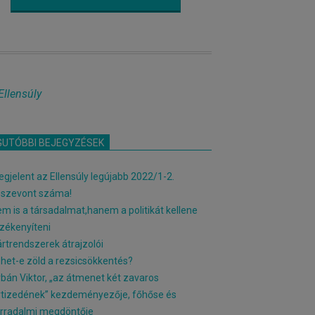
Ellensúly
GUTÓBBI BEJEGYZÉSEK
gjelent az Ellensúly legújabb 2022/1-2.
sszevont száma!
m is a társadalmat,hanem a politikát kellene
zékenyíteni
rtrendszerek átrajzolói
het-e zöld a rezsicsökkentés?
bán Viktor, „az átmenet két zavaros
tizedének” kezdeményezője, főhőse és
rradalmi megdöntője