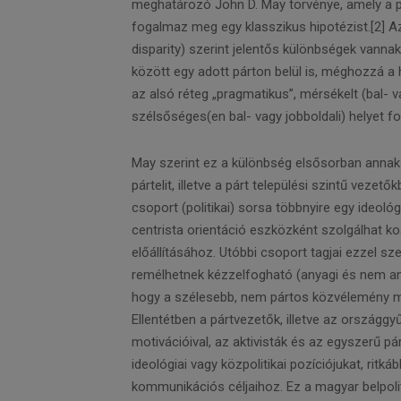
meghatározó John D. May törvénye, amely a p
fogalmaz meg egy klasszikus hipotézist.[2] Az 
disparity) szerint jelentős különbségek vanna
között egy adott párton belül is, méghozzá a 
az alsó réteg „pragmatikus”, mérsékelt (bal- va
szélsőséges(en bal- vagy jobboldali) helyet fo
May szerint ez a különbség elsősorban anna
pártelit, illetve a párt települési szintű vezető
csoport (politikai) sorsa többnyire egy ideol
centrista orientáció eszközként szolgálhat ko
előállításához. Utóbbi csoport tagjai ezzel sz
remélhetnek kézzelfogható (anyagi és nem any
hogy a szélesebb, nem pártos közvélemény mik
Ellentétben a pártvezetők, illetve az országgy
motivációival, az aktivisták és az egyszerű 
ideológiai vagy közpolitikai pozíciójukat, ritk
kommunikációs céljaihoz. Ez a magyar belpolit