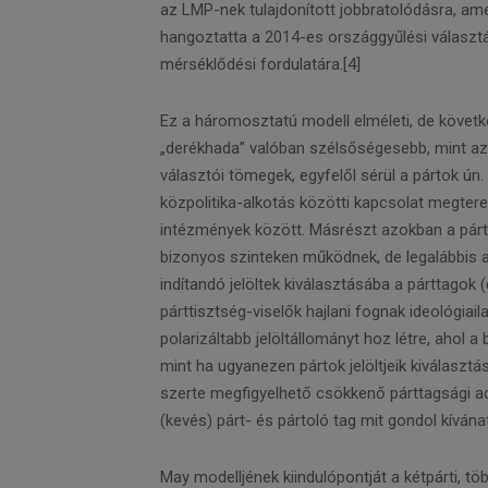
az LMP-nek tulajdonított jobbratolódásra, am
hangoztatta a 2014-es országgyűlési választás
mérséklődési fordulatára.[4]
Ez a háromosztatú modell elméleti, de követ
„derékhada” valóban szélsőségesebb, mint azo
választói tömegek, egyfelől sérül a pártok ún. 
közpolitika-alkotás közötti kapcsolat megtere
intézmények között. Másrészt azokban a pár
bizonyos szinteken működnek, de legalábbis 
indítandó jelöltek kiválasztásába a párttagok (d
párttisztség-viselők hajlani fognak ideológiai
polarizáltabb jelöltállományt hoz létre, ahol a
mint ha ugyanezen pártok jelöltjeik kiválaszt
szerte megfigyelhető csökkenő párttagsági ad
(kevés) párt- és pártoló tag mit gondol kíván
May modelljének kiindulópontját a kétpárti, t