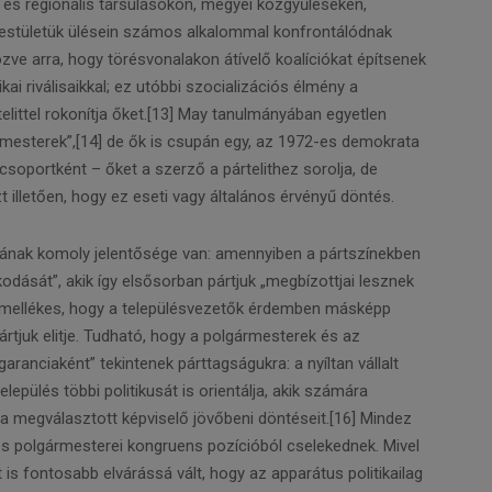
 és regionális társulásokon, megyei közgyűléseken,
-testületük ülésein számos alkalommal konfrontálódnak
özve arra, hogy törésvonalakon átívelő koalíciókat építsenek
i riválisaikkal; ez utóbbi szocializációs élmény a
telittel rokonítja őket.[13] May tanulmányában egyetlen
mesterek”,[14] de ők is csupán egy, az 1972-es demokrata
 csoportként – őket a szerző a pártelithez sorolja, de
 illetően, hogy ez eseti vagy általános érvényű döntés.
jának komoly jelentősége van: amennyiben a pártszínekben
odását”, akik így elsősorban pártjuk „megbízottjai lesznek
mellékes, hogy a településvezetők érdemben másképp
ártjuk elitje. Tudható, hogy a polgármesterek és az
ranciaként” tekintenek párttagságukra: a nyíltan vállalt
lepülés többi politikusát is orientálja, akik számára
 a megválasztott képviselő jövőbeni döntéseit.[16] Mindez
i és polgármesterei kongruens pozícióból cselekednek. Mivel
is fontosabb elvárássá vált, hogy az apparátus politikailag