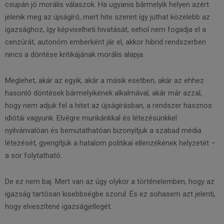
csupán jó morális válaszok. Ha ugyanis bármelyik helyen azért
jelenik meg az újságíró, mert hite szerint így juthat közelebb az
igazsághoz, így képviselheti hivatását, sehol nem fogadja el a
cenzúrát, autonóm emberként jár el, akkor hibrid rendszerben
nincs a döntése kritikájának morális alapja.
Meglehet, akár az egyik, akár a másik esetben, akár az ehhez
hasonló döntések bármelyikének alkalmával, akár már azzal,
hogy nem adjuk fel a hitet az újságírásban, a rendszer hasznos
idiótái vagyunk. Elvégre munkánkkal és létezésünkkel
nyilvánvalóan és bemutathatóan bizonyítjuk a szabad média
létezését, gyengítjük a hatalom politikai ellenzékének helyzetét –
a sor folytatható.
De ez nem baj. Mert van az úgy olykor a történelemben, hogy az
igazság tartósan kisebbségbe szorul. És ez sohasem azt jelenti,
hogy elveszítené igazságjellegét.