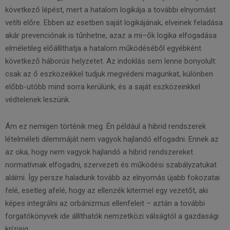
következő lépést, mert a hatalom logikája a további elnyomást
vetíti előre. Ebben az esetben saját logikájának, elveinek feladása
akár prevenciónak is tűnhetne, azaz a mi–ők logika elfogadása
elméletileg előállíthatja a hatalom működéséből egyébként
következő háborús helyzetet. Az indoklás sem lenne bonyolult:
csak az ő eszközeikkel tudjuk megvédeni magunkat, különben
előbb-utóbb mind sorra kerülünk, és a saját eszközeinkkel
védtelenek leszünk.
Ám ez nemigen történik meg. Én például a hibrid rendszerek
lételméleti dilemmáját nem vagyok hajlandó elfogadni. Ennek az
az oka, hogy nem vagyok hajlandó a hibrid rendszereket
normatívnak elfogadni, szervezeti és működési szabályzatukat
aláírni. Így persze haladunk tovább az elnyomás újabb fokozatai
felé, esetleg afelé, hogy az ellenzék kitermel egy vezetőt, aki
képes integrálni az orbánizmus ellenfeleit – aztán a további
forgatókönyvek ide állíthatók nemzetközi válságtól a gazdasági
krízisig.