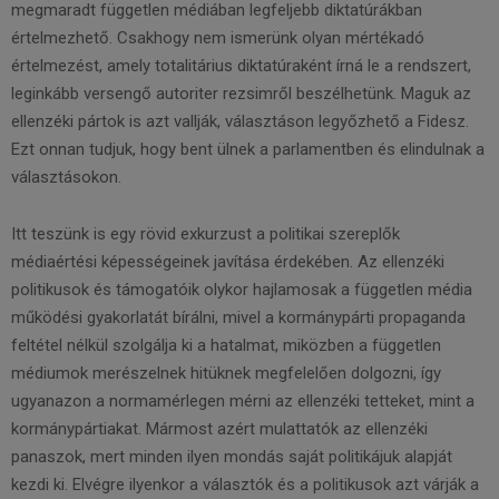
megmaradt független médiában legfeljebb diktatúrákban
értelmezhető. Csakhogy nem ismerünk olyan mértékadó
értelmezést, amely totalitárius diktatúraként írná le a rendszert,
leginkább versengő autoriter rezsimről beszélhetünk. Maguk az
ellenzéki pártok is azt vallják, választáson legyőzhető a Fidesz.
Ezt onnan tudjuk, hogy bent ülnek a parlamentben és elindulnak a
választásokon.
Itt teszünk is egy rövid exkurzust a politikai szereplők
médiaértési képességeinek javítása érdekében. Az ellenzéki
politikusok és támogatóik olykor hajlamosak a független média
működési gyakorlatát bírálni, mivel a kormánypárti propaganda
feltétel nélkül szolgálja ki a hatalmat, miközben a független
médiumok merészelnek hitüknek megfelelően dolgozni, így
ugyanazon a normamérlegen mérni az ellenzéki tetteket, mint a
kormánypártiakat. Mármost azért mulattatók az ellenzéki
panaszok, mert minden ilyen mondás saját politikájuk alapját
kezdi ki. Elvégre ilyenkor a választók és a politikusok azt várják a