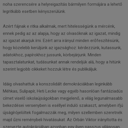
noha szerencsére a helyreigazítás bármilyen formájára a lehető
legritkább esetben kényszerülünk.
Azért fájnak e ritka alkalmak, mert hitelességünk a mércénk,
ennek pedig az az alapja, hogy az olvasóknak az igazat, mindig
az igazat akarjuk írni. Ezért arra irányul minden erőfeszítésünk,
hogy közelebb kerüljünk az igazsághoz: kérdezzünk, kutassunk,
adatokhoz, papírokhoz jussunk, körbejárjunk. Minden
tapasztalatunkat, tudásunkat annak rendeljük alá, hogy a hitünk
szerint legjobb cikkeket hozzuk létre és publikáljuk.
Idáig olvashattuk a konszolidált demokráciákban leginkább
Méhkas, Sulipapír, Heti Lecke vagy egyéb hasonlóan fantáziadús
címet viselő iskolaújságokban megjelenő, a világ legunalmasabb
bekezdései versenyben is eséllyel induló szakaszt, amelyben ifjú
újságírójelöltek fogalmazzák meg, milyen szellemben szeretnék
majd űzni reménybeli hivatásukat. Az Orbán Viktor irányította és
szervezte autokráciában azonban egy ilyen passzus világosan,