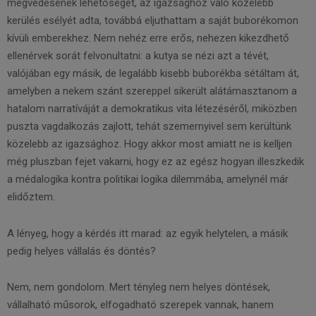
megvédésének lehetőségét, az igazsághoz való közelebb
kerülés esélyét adta, továbbá eljuthattam a saját buborékomon
kívüli emberekhez. Nem nehéz erre erős, nehezen kikezdhető
ellenérvek sorát felvonultatni: a kutya se nézi azt a tévét,
valójában egy másik, de legalább kisebb buborékba sétáltam át,
amelyben a nekem szánt szereppel sikerült alátámasztanom a
hatalom narratíváját a demokratikus vita létezéséről, miközben
puszta vagdalkozás zajlott, tehát szemernyivel sem kerültünk
közelebb az igazsághoz. Hogy akkor most amiatt ne is kelljen
még pluszban fejet vakarni, hogy ez az egész hogyan illeszkedik
a médalogika kontra politikai logika dilemmába, amelynél már
elidőztem.
A lényeg, hogy a kérdés itt marad: az egyik helytelen, a másik
pedig helyes vállalás és döntés?
Nem, nem gondolom. Mert tényleg nem helyes döntések,
vállalható műsorok, elfogadható szerepek vannak, hanem