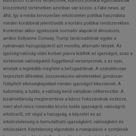
különböző számos tényezőnek, különös politikai együttállásnak
köszönhető történetben azonban van közös: a fake news, az
álhír, így a média tervszerűen erkölcstelen politikai használata
minden korábbinál jelentősebb a kortárs politikai rendszerekben.
Konkrétan akkor igyekszünk normatív alapokról álmodozni,
amikor Kellyanne Conway, Trump tanácsadóinak egyike a
nyilvánvaló hazugságokról azt mondta, alternatív tények. Az
igazság/valóság utáni korban piacra küldték az igazságot, azaz a
történetek valóságuktól függetlenül versenyeznek, s az nyer,
amelyik a leginkább megfelel a befogadóknak. A szándékosan
terjesztett álhírekkel, összeesküvés-elméletekkel, gondosan
fölépített ellenségképekkel minden igazságot kikezdenek. A
tudomány, a tudás, a valóság kerül valójában célkeresztbe. A
bizalmatlanság megteremtése a káosz fokozásának eszköze,
mert ahol nincs minimális közös tudás igazságról, valóságról,
erkölcsről, ott végül a hazugság, a képzelet és az
erkölcstelenség is bemutatható igazságként, valóságként és
erkölcsként. Képtelenség elgondolni a manipuláció e szintjének