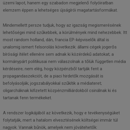
üzemi lapot, hanem egy szabadon megjelenő folyóiratban
elemzem éppen a lehetséges újságírói magatartásformákat.
Mindemellett persze tudjuk, hogy az igazság megismerésének
lehetőségei mind szűkebbek, a körülmények mind nehezebbek. Itt
most random holland, dán, francia EP-képviselők által is
unalomig ismert felsorolás következik: állami cégek jogerős
bírósági ítélet ellenére sem adnak ki közérdekű adatokat; a
kormánypárt politikusai nem válaszolnak a tőlük független média
kérdéseire; nem elég, hogy közpénzből tartják fent a
propagandaszekciót, de a piaci hirdetők mozgását is
befolyásolják; jogszabályokkal szűkítik a médiateret;
oligarcháknak kifizetett közpénzmilliárdokból csinálnak ki és
tartanak fenn termékeket.
A rendszer logikájából az következik, hogy e tevékenységüket
folytatják, mert a hatalom elvesztésének költségei immár túl
nagyok. Vannak bűnök, amelyek nem jóvátehetők: