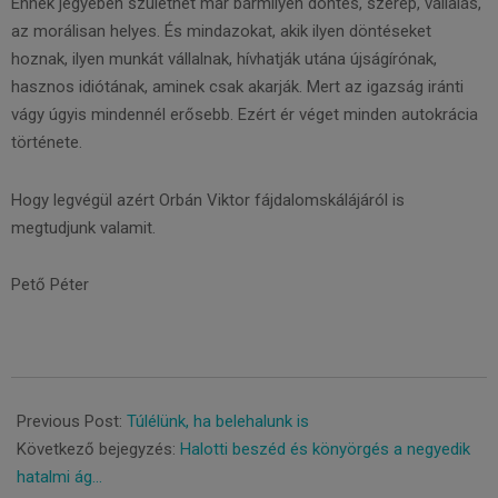
Ennek jegyében születhet már bármilyen döntés, szerep, vállalás,
az morálisan helyes. És mindazokat, akik ilyen döntéseket
hoznak, ilyen munkát vállalnak, hívhatják utána újságírónak,
hasznos idiótának, aminek csak akarják. Mert az igazság iránti
vágy úgyis mindennél erősebb. Ezért ér véget minden autokrácia
története.
Hogy legvégül azért Orbán Viktor fájdalomskálájáról is
megtudjunk valamit.
Pető Péter
2019-
09-
Previous Post:
Túlélünk, ha belehalunk is
11
Következő bejegyzés:
Halotti beszéd és könyörgés a negyedik
hatalmi ág…