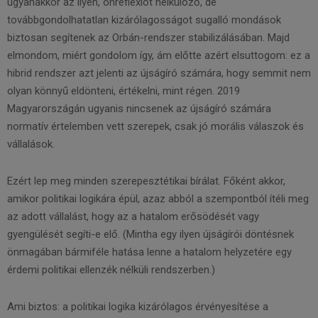
ugyanakkor az ilyen, önreflexiót nélkülöző, de
továbbgondolhatatlan kizárólagosságot sugalló mondások
biztosan segítenek az Orbán-rendszer stabilizálásában. Majd
elmondom, miért gondolom így, ám előtte azért elsuttogom: ez a
hibrid rendszer azt jelenti az újságíró számára, hogy semmit nem
olyan könnyű eldönteni, értékelni, mint régen. 2019
Magyarországán ugyanis nincsenek az újságíró számára
normatív értelemben vett szerepek, csak jó morális válaszok és
vállalások.
Ezért lep meg minden szerepesztétikai bírálat. Főként akkor,
amikor politikai logikára épül, azaz abból a szempontból ítéli meg
az adott vállalást, hogy az a hatalom erősödését vagy
gyengülését segíti-e elő. (Mintha egy ilyen újságírói döntésnek
önmagában bármiféle hatása lenne a hatalom helyzetére egy
érdemi politikai ellenzék nélküli rendszerben.)
Ami biztos: a politikai logika kizárólagos érvényesítése a