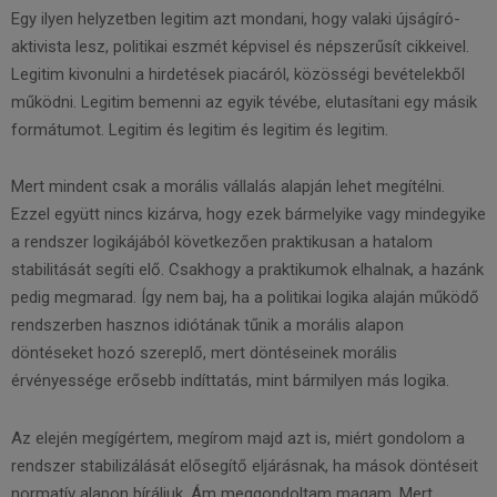
Egy ilyen helyzetben legitim azt mondani, hogy valaki újságíró-
aktivista lesz, politikai eszmét képvisel és népszerűsít cikkeivel.
Legitim kivonulni a hirdetések piacáról, közösségi bevételekből
működni. Legitim bemenni az egyik tévébe, elutasítani egy másik
formátumot. Legitim és legitim és legitim és legitim.
Mert mindent csak a morális vállalás alapján lehet megítélni.
Ezzel együtt nincs kizárva, hogy ezek bármelyike vagy mindegyike
a rendszer logikájából következően praktikusan a hatalom
stabilitását segíti elő. Csakhogy a praktikumok elhalnak, a hazánk
pedig megmarad. Így nem baj, ha a politikai logika alaján működő
rendszerben hasznos idiótának tűnik a morális alapon
döntéseket hozó szereplő, mert döntéseinek morális
érvényessége erősebb indíttatás, mint bármilyen más logika.
Az elején megígértem, megírom majd azt is, miért gondolom a
rendszer stabilizálását elősegítő eljárásnak, ha mások döntéseit
normatív alapon bíráljuk. Ám meggondoltam magam. Mert