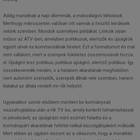
Addig maradnak a napi dilemmák, a másodlagos kihívások.
Merthogy mikroszinten valóban ott vannak a feszítő kérdések
velünk szemben. Mondok személyes példákat. Létezik olyan
műsor az ATV-ben, amelyben politikusok, elemzők és újságírók
együtt ülnek és kommentálnak híreket. Ezt a formátumot én már
nem vállalom, mert a szerepek tökéletes összemosását hozza
el. Újságíró lesz politikus, politikus újságíró, elemző politikus. Így
összekeveredik minden, s a hatalom akaratának megfelelően
nem autonóm szereplők, szerepek állnak vele szemben, hanem
kialakul az általa rendelt mi–ők helyzet.
Ugyanakkor szinte elsőként mentem be kormányzati
visszafoglalása után a Hír TV-be, amely konkrét hírhamisítással
is jeleskedett, az újságírást mint eszmét feladta és a
kormánypárt akaratának feltétel nélküli kiszolgálójaként működik.
Mert ebben az ügyben viszont az a válaszom, hogy a moralitás