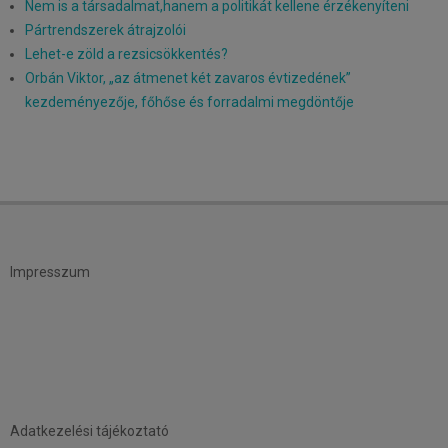
Nem is a társadalmat,hanem a politikát kellene érzékenyíteni
Pártrendszerek átrajzolói
Lehet-e zöld a rezsicsökkentés?
Orbán Viktor, „az átmenet két zavaros évtizedének”
kezdeményezője, főhőse és forradalmi megdöntője
Impresszum
Adatkezelési tájékoztató