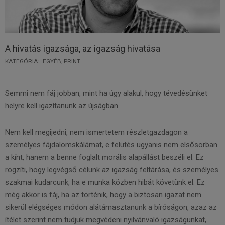
A hivatás igazsága, az igazság hivatása
KATEGÓRIA:
EGYÉB
,
PRINT
Semmi nem fáj jobban, mint ha úgy alakul, hogy tévedésünket
helyre kell igazítanunk az újságban.
Nem kell megijedni, nem ismertetem részletgazdagon a
személyes fájdalomskálámat, e felütés ugyanis nem elsősorban
a kínt, hanem a benne foglalt morális alapállást beszéli el. Ez
rögzíti, hogy legvégső célunk az igazság feltárása, és személyes
szakmai kudarcunk, ha e munka közben hibát követünk el. Ez
még akkor is fáj, ha az történik, hogy a biztosan igazat nem
sikerül elégséges módon alátámasztanunk a bíróságon, azaz az
ítélet szerint nem tudjuk megvédeni nyilvánvaló igazságunkat,