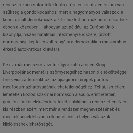
rendszerekben sok intellektuális erőre és kreatív energiára van
szükség a gondolkodáshoz, mert a hagyományos válaszok, a
konszolidált demokráciákra kifejlesztett normák nem működnek
ebben a közegben – ahogyan azt például az Európai Unió
bizonyítja, hiszen hatalmas intézményrendszere, őrzött
normarendje képtelen volt reagálni a demokratikus maskarában
érkező autokratikus kihívásra.
De ez már messzire vezetne, így inkább Jürgen Klopp
Liverpooljának mentális szörnyetegeihez hasonló eltökéltséggel
térek vissza témánkhoz, az újságírói szerepek pontos
megfogalmazhatóságának lehetetlenségéhez. Tehát, ismétlem,
lehetetlen közös szakmai normákon alapuló, érinthetetlen,
gránitszilárd cselekvési kereteket kialakítani a rendszerben. Nem
kis részben azért, mert már a rendszer megnevezésének és
megítélésének kihívása ellehetetleníti a helyes válaszok
kijelölésének lehetőségét.