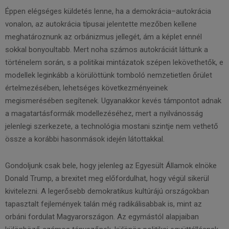
Éppen elégséges küldetés lenne, ha a demokrácia–autokrácia
vonalon, az autokrácia típusai jelentette mezőben kellene
meghatároznunk az orbánizmus jellegét, ám a képlet ennél
sokkal bonyoultabb. Mert noha számos autokráciát láttunk a
történelem során, s a politikai mintázatok szépen lekövethetők, e
modellek leginkább a körülöttünk tomboló nemzetietlen őrület
értelmezésében, lehetséges következményeinek
megismerésében segítenek. Ugyanakkor kevés támpontot adnak
a magatartásformák modellezéséhez, mert a nyilvánosság
jelenlegi szerkezete, a technológia mostani szintje nem vethető
össze a korábbi hasonmások idején látottakkal.
Gondoljunk csak bele, hogy jelenleg az Egyesült Államok elnöke
Donald Trump, a brexitet meg előfordulhat, hogy végül sikerül
kivitelezni. A legerősebb demokratikus kultúrájú országokban
tapasztalt fejlemények talán még radikálisabbak is, mint az
orbáni fordulat Magyarországon. Az egymástól alapjaiban