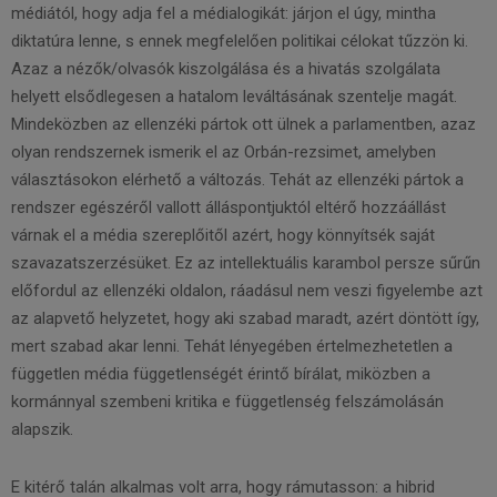
médiától, hogy adja fel a médialogikát: járjon el úgy, mintha
diktatúra lenne, s ennek megfelelően politikai célokat tűzzön ki.
Azaz a nézők/olvasók kiszolgálása és a hivatás szolgálata
helyett elsődlegesen a hatalom leváltásának szentelje magát.
Mindeközben az ellenzéki pártok ott ülnek a parlamentben, azaz
olyan rendszernek ismerik el az Orbán-rezsimet, amelyben
választásokon elérhető a változás. Tehát az ellenzéki pártok a
rendszer egészéről vallott álláspontjuktól eltérő hozzáállást
várnak el a média szereplőitől azért, hogy könnyítsék saját
szavazatszerzésüket. Ez az intellektuális karambol persze sűrűn
előfordul az ellenzéki oldalon, ráadásul nem veszi figyelembe azt
az alapvető helyzetet, hogy aki szabad maradt, azért döntött így,
mert szabad akar lenni. Tehát lényegében értelmezhetetlen a
független média függetlenségét érintő bírálat, miközben a
kormánnyal szembeni kritika e függetlenség felszámolásán
alapszik.
E kitérő talán alkalmas volt arra, hogy rámutasson: a hibrid