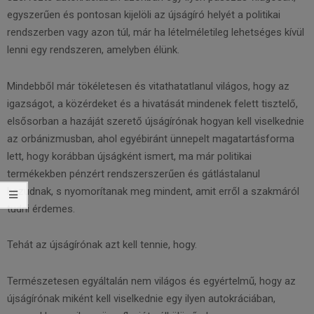
egyszerűen és pontosan kijelöli az újságíró helyét a politikai
rendszerben vagy azon túl, már ha lételméletileg lehetséges kívül
lenni egy rendszeren, amelyben élünk.
Mindebből már tökéletesen és vitathatatlanul világos, hogy az
igazságot, a közérdeket és a hivatását mindenek felett tisztelő,
elsősorban a hazáját szerető újságírónak hogyan kell viselkednie
az orbánizmusban, ahol egyébiránt ünnepelt magatartásforma
lett, hogy korábban újságként ismert, ma már politikai
termékekben pénzért rendszerszerűen és gátlástalanul
hazudnak, s nyomorítanak meg mindent, amit erről a szakmáról
tudni érdemes.
Tehát az újságírónak azt kell tennie, hogy.
Természetesen egyáltalán nem világos és egyértelmű, hogy az
újságírónak miként kell viselkednie egy ilyen autokráciában,