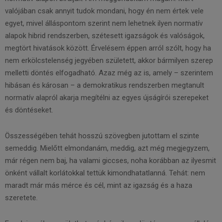
valójában csak annyit tudok mondani, hogy én nem értek vele
egyet, mivel álláspontom szerint nem lehetnek ilyen normatív
alapok hibrid rendszerben, szétesett igazságok és valóságok,
megtört hivatások között. Érvelésem éppen arról szólt, hogy ha
nem erkölcstelenség jegyében született, akkor bármilyen szerep
melletti döntés elfogadható. Azaz még az is, amely – szerintem
hibásan és károsan – a demokratikus rendszerben megtanult
normatív alapról akarja megítélni az egyes újságírói szerepeket
és döntéseket.
Összességében tehát hosszú szövegben jutottam el szinte
semeddig. Mielőtt elmondanám, meddig, azt még megjegyzem,
már régen nem baj, ha valami giccses, noha korábban az ilyesmit
önként vállalt korlátokkal tettük kimondhatatlanná. Tehát: nem
maradt már más mérce és cél, mint az igazság és a haza
szeretete.