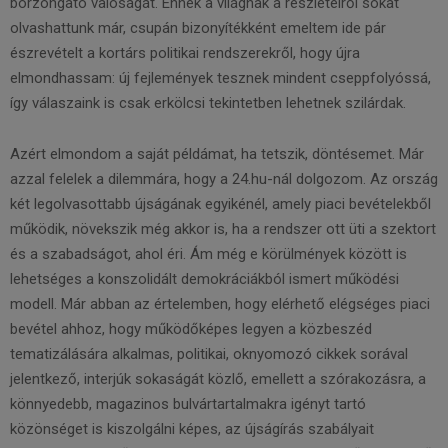
borzongató valóságát. Ennek a világnak a részleteiről sokat
olvashattunk már, csupán bizonyítékként emeltem ide pár
észrevételt a kortárs politikai rendszerekről, hogy újra
elmondhassam: új fejlemények tesznek mindent cseppfolyóssá,
így válaszaink is csak erkölcsi tekintetben lehetnek szilárdak.
Azért elmondom a saját példámat, ha tetszik, döntésemet. Már
azzal felelek a dilemmára, hogy a 24.hu-nál dolgozom. Az ország
két legolvasottabb újságának egyikénél, amely piaci bevételekből
működik, növekszik még akkor is, ha a rendszer ott üti a szektort
és a szabadságot, ahol éri. Ám még e körülmények között is
lehetséges a konszolidált demokráciákból ismert működési
modell. Már abban az értelemben, hogy elérhető elégséges piaci
bevétel ahhoz, hogy működőképes legyen a közbeszéd
tematizálására alkalmas, politikai, oknyomozó cikkek sorával
jelentkező, interjúk sokaságát közlő, emellett a szórakozásra, a
könnyedebb, magazinos bulvártartalmakra igényt tartó
közönséget is kiszolgálni képes, az újságírás szabályait