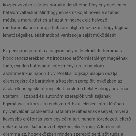
közpénzszázmilliárdok sorsára derülhetne fény egy esetleges
hatalomváltáskor. Minthogy ennek rizikóját növeli a szabad
média, a moralitást és a hazát mindenek elé helyező
médiamunkások sora, a hatalom aligha lesz azon, hogy tágítsa
lehetőségeiket, átláthatóbbá varázsolja saját működését.
Ez pedig megmutatja a nagyon súlyos lételméleti dilemmát a
hibrid rendszerekben. Az irtózatos erőforrásfölényt magáénak
tudó, minden hatóságot, intézményt uraló hatalom
aszimmetrikus háborút vív. Politikai logikája alapján osztja
ellenségekre és barátokra a közélet szereplőit, miközben az
általa ellenségesként megjelölt területen belül – ahogy arra már
utaltam – szabad és autonóm szereplők vitái zajlanak.
Egymással, a korral, a rendszerrel. Ez a jelenlegi struktúrában
nyilvánvalóan csökkenti a hatalom leváltásának esélyét, mivel a
kevesebb erőforrás sem egy célra tart, hanem töredezett, eltérő
célokat követ, különböző helyeken jelenik meg. A lételméleti
dilemma az, hogy eközben minden szereplő sejti, sőt tudja a