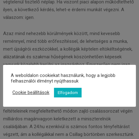
végtelenül tisztelő néplap. Ha viszont piaci alapon működtethető
ilyen, a következő kérdés, lehet-e érdemi munkát végezni. A
válaszom: igen.
Azaz mind nehezebb körülmények között, mind kevesebb
reménnyel, mind több erőfeszítéssel, de lehetséges a munka,
mert újságírói eszközökkel, a kollégák képtelen eltökéltségének,
alázatának és szakmai hűségének köszönhetően képesek
vagyunk közelebb kerülni az igazsághoz. Egyszerűen nem igaz,
hogy sötét diktatúrákra emlékeztet a magyar helyzet.
A weboldalon cookiekat használunk, hogy a legjobb
Törökországban konkrétan börtönbe viszik a kollégákat,
felhasználói élményt nyújthassuk
miközben a 24.hu megszerezte, feldolgozta és publikálta a
Cookie beállítások
Elfogadom
választások előtt az OLAF Elios-ügyről szóló jelentését,
amelyből világosan kiderül, hogy a szervezett bűnözés
feltételeinek megfeleltethető módon zajló csalássorozat végén
milliárdos magánvagyon keletkezett a miniszterelnök
családjában. A 24.hu ezenkívül is számos fontos tényfeltárást
végzett, ám a kollégákkal nem a Csillag börtönben szerkesztünk